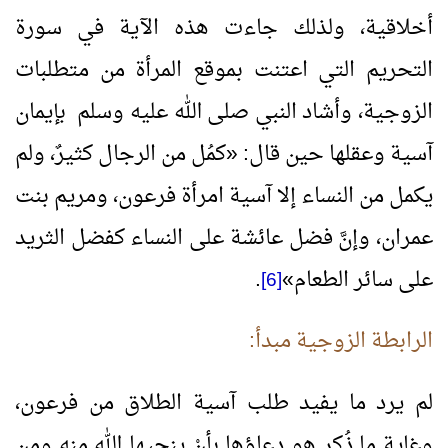
أخلاقية، ولذلك جاءت هذه الآية في سورة
التحريم التي اعتنت بموقع المرأة من متطلبات
الزوجية، وأشاد النبي صلى الله عليه وسلم بإيمان
آسية وعقلها حين قال:
«
كمُل من الرجال كثيرٌ، ولم
يكمل من النساء إلا آسية امرأة فرعون، ومريم بنت
عمران، وإنَّ فضل عائشة على النساء كفضل الثريد
على سائر الطعام
»
.
[6]
الرابطة الزوجية مبدأ:
لم يرد ما يفيد طلب آسية الطلاق من فرعون،
وغاية ما ذُكِر هو دعاؤها بأنْ ينجيها الله منه ومن