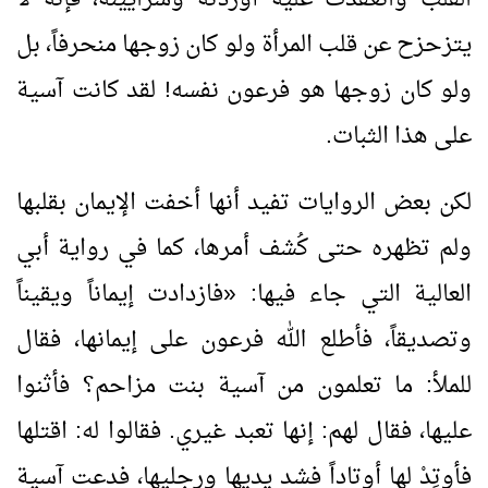
يتزحزح عن قلب المرأة ولو كان زوجها منحرفاً، بل
ولو كان زوجها هو فرعون نفسه! لقد كانت آسية
على هذا الثبات.
لكن بعض الروايات تفيد أنها أخفت الإيمان بقلبها
ولم تظهره حتى كُشف أمرها، كما في رواية أبي
العالية التي جاء فيها:
«
فازدادت إيماناً ويقيناً
وتصديقاً، فأطلع الله فرعون على إيمانها، فقال
للملأ: ما تعلمون من آسية بنت مزاحم؟ فأثنوا
عليها، فقال لهم: إنها تعبد غيري. فقالوا له: اقتلها
فأوتِدْ لها أوتاداً فشد يديها ورجليها، فدعت آسية