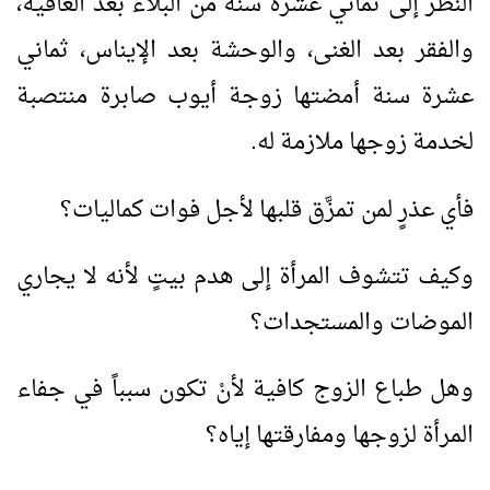
النظر إلى ثماني عشرة سنة من البلاء بعد العافية،
والفقر بعد الغنى، والوحشة بعد الإيناس، ثماني
عشرة سنة أمضتها زوجة أيوب صابرة منتصبة
لخدمة زوجها ملازمة له.
فأي عذرٍ لمن تمزَّق قلبها لأجل فوات كماليات؟
وكيف تتشوف المرأة إلى هدم بيتٍ لأنه لا يجاري
الموضات والمستجدات؟
وهل طباع الزوج كافية لأنْ تكون سبباً في جفاء
المرأة لزوجها ومفارقتها إياه؟