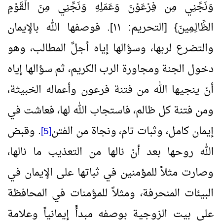
وَنَجِّنِي مِن فِرْعَوْنَ وَعَمَلِهِ وَنَجِّنِي مِنَ الْقَوْمِ
الظَّالِـمِينَ} [التحريم: ١١]. فوصفها الله بالإيمان
والتضرع لربها، وسؤالها إياه أجلَّ المطالب، وهو
دخول الجنة ومجاورة الرب الكريم، ثم سؤالها إياه
أنْ ينجيها الله من فتنة فرعون وأعماله الخبيثة،
ومن فتنة كل ظالم، فاستجاب الله لها، فعاشت في
إيمان كامل، وثبات تام، ونجاة من الفتن
. وقبض
[5]
الله روحها بعد أنْ نالها من التعذيب ما نالها،
وصارت مثلاً للمؤمنين في ثباتها على الإيمان في
البيئات المنحرفة، ومثلاً للمؤمنات في المحافظة
على بيت الزوجية بوصفه مبدأً إيمانياً وعلامة