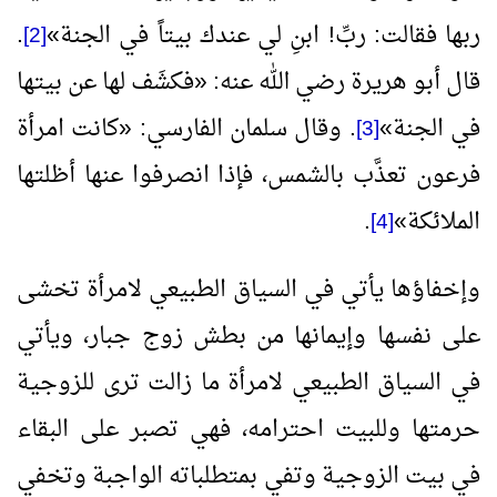
ربها فقالت: ربِّ! ابنِ لي عندك بيتاً في الجنة
»
.
[2]
قال أبو هريرة رضي الله عنه:
«
فكشَف لها عن بيتها
في الجنة
»
. وقال سلمان الفارسي:
«
كانت امرأة
[3]
فرعون تعذَّب بالشمس، فإذا انصرفوا عنها أظلتها
الملائكة
»
.
[4]
وإخفاؤها يأتي في السياق الطبيعي لامرأة تخشى
على نفسها وإيمانها من بطش زوج جبار، ويأتي
في السياق الطبيعي لامرأة ما زالت ترى للزوجية
حرمتها وللبيت احترامه، فهي تصبر على البقاء
في بيت الزوجية وتفي بمتطلباته الواجبة وتخفي