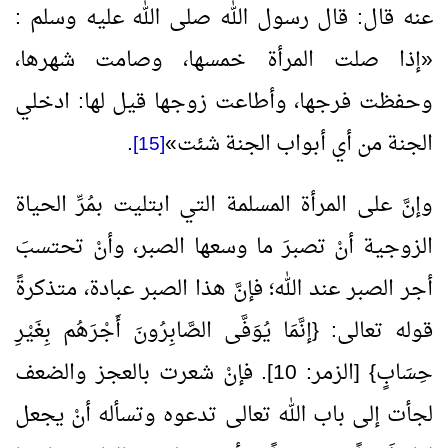
عنه قال: قال رسول الله صلى الله عليه وسلم :
«
إذا صلت المرأة خمسها، وصامت شهرها،
وحفظت فرجها، وأطاعت زوجها قيل لها: ادخلي
الجنة من أي أبواب الجنة شئت
»
.
[15]
وإنَّ على المرأة المسلمة التي ابتليت بمُرِّ الحياة
الزوجية أنْ تصبرَ ما وسعها الصبر، وأنْ تحتسبَ
أجر الصبر عند الله؛ فإنَّ هذا الصبر عبادة، متذكرةً
قوله تعالى: {إنَّمَا يُوَفَّى الصَّابِرُونَ أَجْرَهُم بِغَيْرِ
حِسَابٍ} [الزمر:
10
]. فإنْ شعرت بالعجز والضعف
لجأت إلى باب الله تعالى تدعوه وتسأله أنْ يجعل