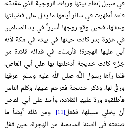
في سبيل إبقاء بيتها ورباط الزوجية الذي عقدته،
فلقد أظهرت في سائر أيامها ما يدل على فضيلتها
وعقلها، فحين وقع زوجها أسيراً في يد المسلمين
في غزوة بدر كانت حينها في بيته في مكة لأنه
أبى عليها الهجرة! فأرسلت في فدائه قلادة من
جَزْع كانت خديجة أدخلتها بها على أبي العاص،
فلما رآها رسول اللَّه صلى الله عليه وسلم عرفها
ورقَّ لها، وذكر خديجة فترحم عليها، وكلم الناس
فأطلقوه وردَّ عليها القلادة، وأخذ على أبي العاص
أنْ يخلي سبيلها، ففعل
. ومن ذلك أيضاً ما
[11]
صنعته في السنة السادسة من الهجرة، حين قفل