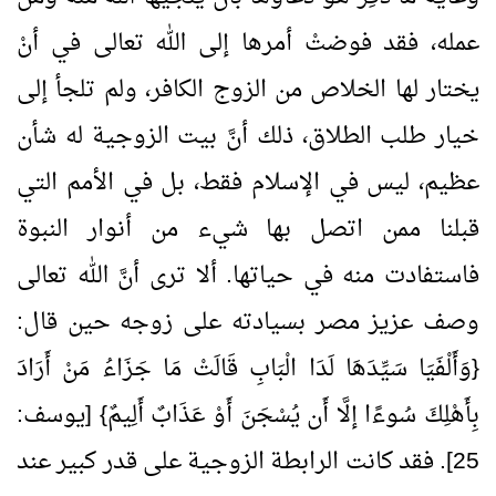
عمله، فقد فوضتْ أمرها إلى الله تعالى في أنْ
يختار لها الخلاص من الزوج الكافر، ولم تلجأ إلى
خيار طلب الطلاق، ذلك أنَّ بيت الزوجية له شأن
عظيم، ليس في الإسلام فقط، بل في الأمم التي
قبلنا ممن اتصل بها شيء من أنوار النبوة
فاستفادت منه في حياتها. ألا ترى أنَّ الله تعالى
وصف عزيز مصر بسيادته على زوجه حين قال:
{وَأَلْفَيَا سَيِّدَهَا لَدَا الْبَابِ قَالَتْ مَا جَزَاءُ مَنْ أَرَادَ
بِأَهْلِكَ سُوءًا إلَّا أَن يُسْجَنَ أَوْ عَذَابٌ أَلِيمٌ} [يوسف:
25
]. فقد كانت الرابطة الزوجية على قدر كبير عند