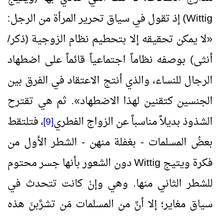
Wittig
) إذ تقول في سياق تحرير المرأة من الرجل:
«
لا يمكن تحقيقه إلا بتحطيم نظام الزوجية (ذكر/
أنثى) بوصفه نظاماً اجتماعياً قائماً على اضطهاد
الرجال للنساء، والذي أنتج الاعتقاد في الفرق بين
الجنسين كتقنين لهذا الاضطهاد
»
. ثم هي تقترح
الشذوذ بديلاً مناسباً عن الزواج الفطري
، فتلتقط
[9]
بعضُ المسلمات - بغفلة منهن - الشطر الأول من
فكرة ويتيج
Wittig
دون الشعور بأنها جسر محتوم
للشطر الثاني منها. وهي وإنْ كانت تتحدث في
سياق مغاير؛ إلا أنَّ من المسلمات مَن تشرَّبنَ هذه