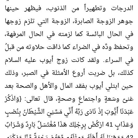
الدرجات وتطهيراً من الذنوب، فيظهر حينها
جوهر الزوجة الصابرة، الزوجة التي تلزم زوجها
في الحال البائسة كما لزمته في الحال المرفهة،
وتحفظ ودَّه في الضراء كما ذاقت حلاوته من قبلُ
في السراء. ولقد كانت زوج أيوب عليه السلام
كذلك، بل ضربت أروع الأمثلة في الصبر، وذلك
حين ابتلي أيوب بفقد المال والأهل والصحة بعد
غنىً وسَعةٍ واجتماعٍ وصحةٍ، قال تعالى: {وَاذْكُرْ
عَبْدَنَا أَيُّوبَ إذْ نَادَى رَبَّهُ أَنِّي مَسَّنِيَ الشَّيْطَانُ بِنُصْبٍ
وَعَذَابٍ
41
ارْكُضْ بِرِجْلِكَ هَذَا مُغْتَسَلٌ بَارِدٌ وَشَرَابٌ
42
وَوَهَبْنَا لَهُ أَهْلَهُ وَمِثْلَهُم مَّعَهُمْ رَحْمَةً مِّنَّا وَذِكْرَى