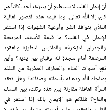
أنَّ إيمان القلب لا يستطيع أنْ ينتزعَه أحد، كائناً من
كان، إلا الله تعالى. وما قيمة هذه القصور العالية
الملأى بنوافذ الشر وأوعية الشهوات إذا استقر
الإيمان في القلب؟ ما قيمة الأسقف المرتفعة
والجدران المزخرفة والملابس المطرزة والعقود
المرصعة أمام سجدةٍ لله وقيامٍ بين يديه؟ وأين
تقع أصوات الغناء والمعازف المطربة من التلذذ
بمناجاة الله ودعائه بأسمائه وصفاته؟ وهل تعقد
المرأة العاقلة مقارنة بين هذه وتلك، بين السماء
والقاع؟ فذلكم هو الإيمان بالله إذا استقر في
القلب وانعقدت عليه أوردته وشرايينه، فإنه لا