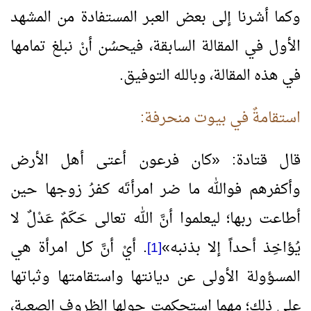
وكما أشرنا إلى بعض العبر المستفادة من المشهد
الأول في المقالة السابقة، فيحسُن أنْ نبلغ تمامها
في هذه المقالة، وبالله التوفيق.
استقامةٌ في بيوت منحرفة:
قال قتادة:
«
كان فرعون أعتى أهل الأرض
وأكفرهم فوالله ما ضر امرأتَه كفرُ زوجها حين
أطاعت ربها؛ ليعلموا أنَّ الله تعالى حَكَمٌ عَدْلٌ لا
يُؤاخِذ أحداً إلا بذنبه
»
. أيْ أنَّ كل امرأة هي
[1]
المسؤولة الأولى عن ديانتها واستقامتها وثباتها
على ذلك؛ مهما استحكمت حولها الظروف الصعبة،