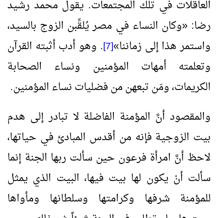
العاقلات في تلك المجتمعات. يقول محمد رشيد
رضا:
«
وكان النساء في مصر يُلقِّبن الزوج بالسيد،
واستمر هذا إلى زماننا
»
. وهو أدب أثبته القرآن
[7]
وتعلمته أمهات المؤمنين ونساء الصحابة
الكريمات، ومَن تبعهن من فضليات نساء المؤمنين.
والمقصود أنَّ المؤمنة الفاضلة لا تبادر إلى هدم
بيت الزوجية فإنه من أقدس المبادئ في حياتها،
لاحظ أنَّ امرأة فرعون حين سألت ربها الجنة إنما
سألت أنْ يكون لها بيت فيها، البيت الذي يمثل
للمؤمنة شرفها وكرامتها وسلطانها ومأواها