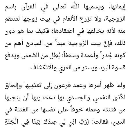
إيمانها، ويسميها الله تعالى في القرآن باسم
الزوجية، ولا تزرع الألغام في بيت زوجها لتنتقم
منه لأنه يخالفها في اعتقادها؛ فكيف بما هو دون
ذلك، فإنَّ بيت الزوجية مبدأ من المبادئ أهم من
كونه جُدراً وأعمدة وسقفاً؛ يُظِل من الشمس ويدفع
قسوة البرد ويستر من العري والانكشاف.
ولما ظهر أمرها وعمد فرعون إلى تعذيبها وإلحاق
الأذى النفسي والجسدي بها دعت ربها أنْ ينجيها
من فتنته وعمله خوفاً على نفسها من الفتنة في
الدين، فقالت: {رَبِّ ابْنِ لِي عِندَكَ بَيْتًا فِي الْـجَنَّةِ