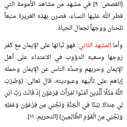
[القصص: ٩] في مشـهد من مشاهد الأمومة التي
فطر الله عليها النساء، فصرن بهذه الغريزة منبعاً
للحنان ووجهاً لجمال الحياة.
وأما
المشهد الثاني:
فهو ثباتها على الإيمان مع كفر
زوجها وسعيه الدؤوب في الاعتداء على أهل
الإيمان وحربهم وصدِّه الناس عن الإيمان وحمله
إياهم على تأليهه وعبوديته، قال تعالى: {وَضَرَبَ
اللَّهُ مَثَلًا لِّلَّذِينَ آمَنُوا امْرَأَتَ فِرْعَوْنَ إذْ قَالَتْ رَبِّ ابْنِ
لِي عِندَكَ بَيْتًا فِي الْـجَنَّةِ وَنَجِّنِي مِن فِرْعَوْنَ وَعَمَلِهِ
وَنَجِّنِي مِنَ الْقَوْمِ الظَّالِـمِينَ} [التحريم: ١١].