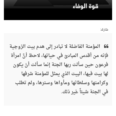
شارك:
المؤمنة الفاضلة لا تبادر إلى هدم بيت الزوجية
فإنه من أقدس المبادئ في حياتها، لاحظ أنَّ امرأة
فرعون حين سألت ربها الجنة إنما سألت أنْ يكون
لها بيت فيها، البيت الذي يمثل للمؤمنة شرفها
وكرامتها وسلطانها ومأواها وسترها، ولم تطلب
في الجنة شيئاً غير ذلك.