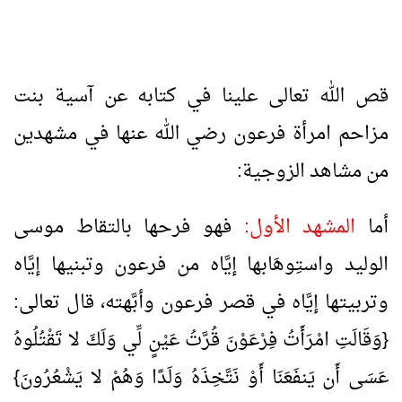
قص الله تعالى علينا في كتابه عن آسية بنت
مزاحم امرأة فرعون رضي الله عنها في مشهدين
من مشاهد الزوجية:
أما
المشهد الأول:
فهو فرحها بالتقاط موسى
الوليد واستِوهَابها إيَّاه من فرعون وتبنيها إيَّاه
وتربيتها إيَّاه في قصر فرعون وأبَّهته، قال تعالى:
{وَقَالَتِ امْرَأَتُ فِرْعَوْنَ قُرَّتُ عَيْنٍ لِّي وَلَكَ لا تَقْتُلُوهُ
عَسَى أَن يَنفَعَنَا أَوْ نَتَّخِذَهُ وَلَدًا وَهُمْ لا يَشْعُرُونَ}