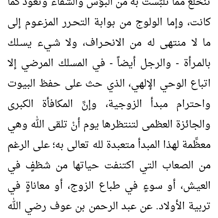
تنخلع مما تلبَّست به من البؤس والشقاء وتعود كما
كانت، وإما الولوج من بوابة التحـرر المزعـوم إلى
ما لا منتهى له من الانحـراف، ولا شـيء يسـلك
بالمـرأة - والرجل أيضاً - في المسلك المرضي إلا
اتباع الوحي الإلهي، الذي حث على حفظ البيوت
واحترام مبدأ الزوجية، وإنَّ المكافأة الكبرى
والجائزة العظمى لتنتظرها يوم أنْ تلقى الله وهي
معظِّمة لهذا المبدأ متعبدة لله تعالى به؛ على الرغم
من الصعاب التي اكتنفت حياتها من شظفٍ في
العيـش، أو سوءٍ في طباع الزوج، أو معاناةٍ في
تربية الأولاد. عن عبد الرحمن بن عوف رضي الله