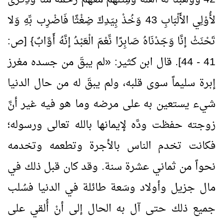
لأُوْلِي الأَلْبَابِ
43
وَخُذْ بِيَدِكَ ضِغْثًا فَاضْرِب بِّهِ وَلا
تَحْنَثْ إنَّا وَجَدْنَاهُ صَابِرًا نِّعْمَ الْعَبْدُ إنَّهُ أَوَّابٌ} [ص:
41
-
44
]. قال ابن كثير:
«
لم يبقَ من جسده مغرز
إبرة سليماً سوى قلبه، ولم يبقَ له من حال الدنيا
شيء يستعين به على مرضه وما هو فيه غير أنَّ
زوجته حفظت ودَّه لإيمانها بالله تعالى ورسوله؛
فكانت تخدم الناس بالأجرة وتطعمه وتخدمه
نحواً من ثماني عشرة سنة. وقد كان قبل ذلك في
مال جزيل وأولاد وسَعة طائلة في الدنيا فسُلب
جميع ذلك حتى آل به الحال إلى أنْ أُلقي على