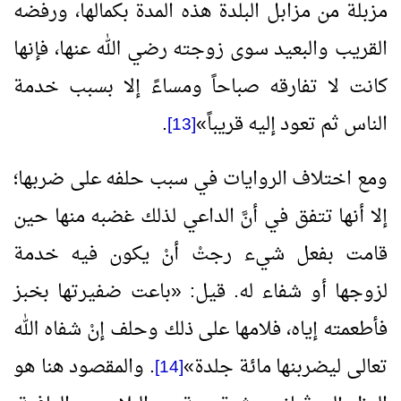
مزبلة من مزابل البلدة هذه المدة بكمالها، ورفضه
القريب والبعيد سوى زوجته رضي الله عنها، فإنها
كانت لا تفارقه صباحاً ومساءً إلا بسبب خدمة
الناس ثم تعود إليه قريباً
»
.
[13]
ومع اختلاف الروايات في سبب حلفه على ضربها؛
إلا أنها تتفق في أنَّ الداعي لذلك غضبه منها حين
قامت بفعل شيء رجتْ أنْ يكون فيه خدمة
لزوجها أو شفاء له. قيل:
«
باعت ضفيرتها بخبز
فأطعمته إياه، فلامها على ذلك وحلف إنْ شفاه الله
تعالى ليضربنها مائة جلدة
»
. والمقصود هنا هو
[14]