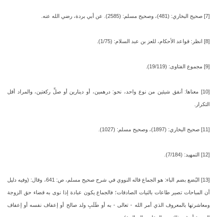
[7] صحيح البخاري: (481)، وصحيح مسلم: (2585). عن أبي بردة، رضي الله عنه.
[8] انظر: قواعد الأحكام، للعز بن عبد السلام: (1/75).
[9] مجموع الفتاوى: (19/119).
[10] معناها: أنفق شيئين من نوع واحد، نحو: درهمين، أو دينارين أو صلِّ ركعتين، والمراد أقل
التكرار.
[11] صحيح البخاري: (1897)، وصحيح مسلم: (1027).
[12] التمهيد: (7/184).
[13] البُضع بضم الباء: هو الجماع قاله النووي في شرح صحيح مسلم، ص: 641، وقال: (وفيه دليل
أن المباحات تصير طاعات بالنيات الصادقات؛ فالجماع يكون عبادة إذا نوى به قضاء حق الزوجة
ومعاشرتها بالمعروف الذي أمر الله - تعالى - به أو طَلَبِ ولد صالح أو إعفاف نفسه أو إعفاف