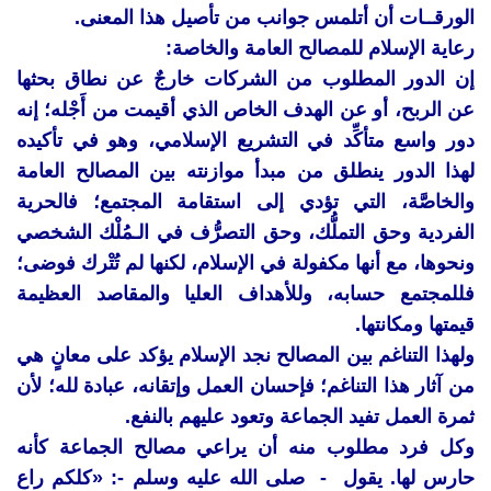
الورقــات أن أتلمس جوانب من تأصيل هذا المعنى.
رعاية الإسلام للمصالح العامة والخاصة:
إن الدور المطلوب من الشركات خارجٌ عن نطاق بحثها
عن الربح، أو عن الهدف الخاص الذي أقيمت من أَجْله؛ إنه
دور واسع متأكِّد في التشريع الإسلامي، وهو في تأكيده
لهذا الدور ينطلق من مبدأ موازنته بين المصالح العامة
والخاصَّة، التي تؤدي إلى استقامة المجتمع؛ فالحرية
الفردية وحق التملُّك، وحق التصرُّف في الـمُلْك الشخصي
ونحوها، مع أنها مكفولة في الإسلام، لكنها لم تُتْرك فوضى؛
فللمجتمع حسابه، وللأهداف العليا والمقاصد العظيمة
قيمتها ومكانتها.
ولهذا التناغم بين المصالح نجد الإسلام يؤكد على معانٍ هي
من آثار هذا التناغم؛ فإحسان العمل وإتقانه، عبادة لله؛ لأن
ثمرة العمل تفيد الجماعة وتعود عليهم بالنفع.
وكل فرد مطلوب منه أن يراعي مصالح الجماعة كأنه
حارس لها. يقول - صلى الله عليه وسلم -: «كلكم راع