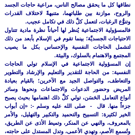
نطاقها كل ما يحقق مصالح الناس، مراعية حاجات الجسد
والروح، موازنة بين طلباتهما، متنبهةً لاختلاف القدرات
وتنوُّع الرغبات، لتعمل كلَّ ذلك في تكامل عجيب.
فالمسؤولية الاجتماعية يُنظر لها أحياناً نظرة مادية تتناول
الاحتياجات الجسديَّة؛ بينما تقوم في الإسلام بأبعد من ذلك
لتشمل الحاجات النفسية والإحساس بكل ما يصيب
المجتمع والاهتمام بالسلوك، والبيئة.
إن المسؤولية الاجتماعية في الإسلام تولي الحاجات
النفسية: من الحاجة للتقدير والتعليم والإرشاد والتطوير
والتعاطف، والتواصل الجيد مع الآخرين؛ بالقيام بعيادة
المريض وحضور الدعوات والاجتماعات ونحوها وسائر
أنواع التعامل الحَسَن، تولي كلَّ ذلك اهتمامها بحيث يصبح
جزءاً منها. قال - صلى الله عليه وسلم -: «إن أبواب
الخير لكثيرة: التسبيح والتحميد والتكبير والتهليل، والأمر
بالمعروف، والنهي عن المنكر، وتميط الأذى عن الطريق،
وتُسمع الأصم، وتهدي الأعمى، وتدل المستدل على حاجته،