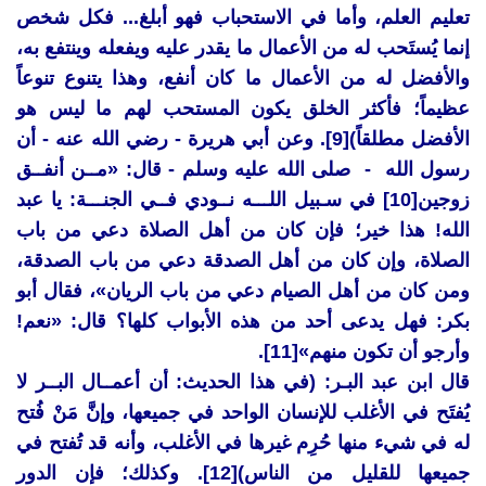
تعليم العلم، وأما في الاستحباب فهو أبلغ... فكل شخص
إنما يُستَحب له من الأعمال ما يقدر عليه ويفعله وينتفع به،
والأفضل له من الأعمال ما كان أنفع، وهذا يتنوع تنوعاً
عظيماً؛ فأكثر الخلق يكون المستحب لهم ما ليس هو
الأفضل مطلقاً)[9]. وعن أبي هريرة - رضي الله عنه - أن
رسول الله - صلى الله عليه وسلم - قال: «مــن أنفــق
زوجين[10] في سـبيل اللـــه نــودي فــي الجنـــة: يا عبد
الله! هذا خير؛ فإن كان من أهل الصلاة دعي من باب
الصلاة، وإن كان من أهل الصدقة دعي من باب الصدقة،
ومن كان من أهل الصيام دعي من باب الريان»، فقال أبو
بكر: فهل يدعى أحد من هذه الأبواب كلها؟ قال: «نعم!
وأرجو أن تكون منهم»[11].
قال ابن عبد البـر: (في هذا الحديث: أن أعمــال البــر لا
يُفتَح في الأغلب للإنسان الواحد في جميعها، وإنَّ مَنْ فُتح
له في شيء منها حُرِم غيرها في الأغلب، وأنه قد تُفتح في
جميعها للقليل من الناس)[12]. وكذلك؛ فإن الدور