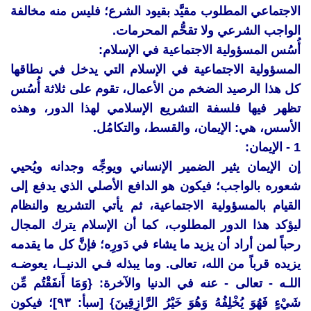
الاجتماعي المطلوب مقيَّد بقيود الشرع؛ فليس منه مخالفة
الواجب الشرعي ولا تقحُّم المحرمات.
أُسُس المسؤولية الاجتماعية في الإسلام:
المسؤولية الاجتماعية في الإسلام التي يدخل في نطاقها
كل هذا الرصيد الضخم من الأعمال، تقوم على ثلاثة أُسُس
تظهر فيها فلسفة التشريع الإسلامي لهذا الدور، وهذه
الأسس، هي: الإيمان، والقسط، والتكامُل.
1 - الإيمان:
إن الإيمان يثير الضمير الإنساني ويوجِّه وجدانه ويُحيي
شعوره بالواجب؛ فيكون هو الدافع الأصلي الذي يدفع إلى
القيام بالمسؤولية الاجتماعية، ثم يأتي التشريع والنظام
ليؤكد هذا الدور المطلوب، كما أن الإسلام يترك المجال
رحباً لمن أراد أن يزيد ما يشاء في دَورِه؛ فإنَّ كل ما يقدمه
يزيده قرباً من الله، تعالى. وما يبذله فـي الدنيــا، يعوضـه
اللـه - تعالى - عنه في الدنيا والآخرة: {وَمَا أَنفَقْتُم مِّن
شَيْءٍ فَهُوَ يُخْلِفُهُ وَهُوَ خَيْرُ الرَّازِقِينَ} [سبأ: ٩٣]؛ فيكون