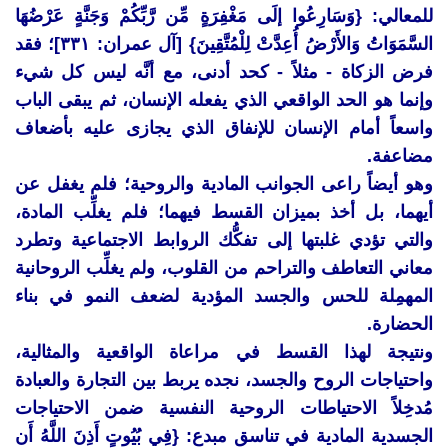
للمعالي: {وَسَارِعُوا إلَى مَغْفِرَةٍ مِّن رَّبِّكُمْ وَجَنَّةٍ عَرْضُهَا
السَّمَوَاتُ وَالأَرْضُ أُعِدَّتْ لِلْمُتَّقِينَ} [آل عمران: ٣٣١]؛ فقد
فرض الزكاة - مثلاً - كحد أدنى، مع أنَّه ليس كل شيء
وإنما هو الحد الواقعي الذي يفعله الإنسان، ثم يبقى الباب
واسعاً أمام الإنسان للإنفاق الذي يجازى عليه بأضعاف
مضاعفة.
وهو أيضاً راعى الجوانب المادية والروحية؛ فلم يغفل عن
أيهما، بل أخذ بميزان القسط فيهما؛ فلم يغلِّب المادة،
والتي تؤدي غلبتها إلى تفكُّك الروابط الاجتماعية وتطرد
معاني التعاطف والتراحم من القلوب، ولم يغلِّب الروحانية
المهمِلة للحس والجسد المؤدية لضعف النمو في بناء
الحضارة.
ونتيجة لهذا القسط في مراعاة الواقعية والمثالية،
واحتياجات الروح والجسد، نجده يربط بين التجارة والعبادة
مُدخِلاً الاحتياطات الروحية النفسية ضمن الاحتياجات
الجسدية المادية في تناسق مبدع: {فِي بُيُوتٍ أَذِنَ اللَّهُ أَن