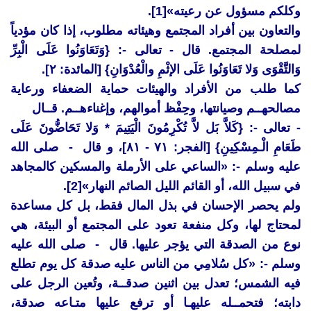
وكلكم مسؤول عن رعيته»[1].
والتعاون بين أفراد المجتمع وهيئاته مطلوب، إذا كان مؤدياً
لمصلحة المجتمع. قال - تعالى -: {وَتَعَاوَنُوا عَلَى الْبِرِّ
وَالتَّقْوَى وَلا تَعَاوَنُوا عَلَى الإثْمِ والْعُدْوَانِ} [المائدة: ٢].
كما طلب من الأفراد والهيئات حماية الضعفاء ورعاية
مصالحهــم وصيانتها، وحِفْظ أموالهم، وإغناءهــم. قــال
- تعالى -: {كَلاَّ بَل لاَّ تُكْرِمُونَ الْيَتِيمَ * وَلا تَحَاضُّونَ عَلَى
طَعَامِ الْـمِسْكِينِ} [الفجر: ٧١ - ٨١]، و قال - صلى الله
عليه وسلم -: «الساعي على الأرملة والمسكين كالمجاهد
في سبيل الله، أو القائم الليل الصائم النهار»[2].
ولم يحصر الإحسان في بذل المال فقط، بل كل مساعدة
لمحتاج لها، وكل منفعة تعود على المجتمع أو البيئة، هي
نوع من الصدقة التي يؤجر عليها. قال - صلى الله عليه
وسلم -: «كل سُلامِي من الناس عليه صدقة كل يوم تطلع
فيه الشمس؛ تعدل بين اثنين صدقــة، وتُعين الرجل على
دابته؛ فتحمــله عليهـا أو ترفع عليها متـاعه صدقة،