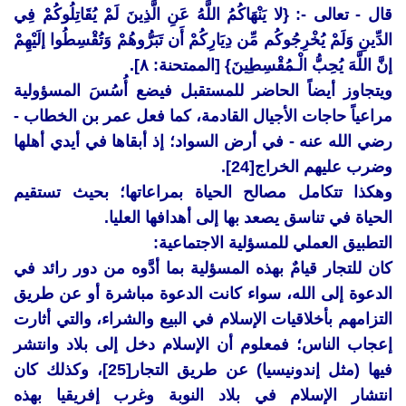
قال - تعالى -: {لا يَنْهَاكُمُ اللَّهُ عَنِ الَّذِينَ لَمْ يُقَاتِلُوكُمْ فِي
الدِّينِ وَلَمْ يُخْرِجُوكُم مِّن دِيَارِكُمْ أَن تَبَرُّوهُمْ وَتُقْسِطُوا إلَيْهِمْ
إنَّ اللَّهَ يُحِبُّ الْـمُقْسِطِينَ} [الممتحنة: ٨].
ويتجاوز أيضاً الحاضر للمستقبل فيضع أُسُسَ المسؤولية
مراعياً حاجات الأجيال القادمة، كما فعل عمر بن الخطاب -
رضي الله عنه - في أرض السواد؛ إذ أبقاها في أيدي أهلها
وضرب عليهم الخراج[24].
وهكذا تتكامل مصالح الحياة بمراعاتها؛ بحيث تستقيم
الحياة في تناسق يصعد بها إلى أهدافها العليا.
التطبيق العملي للمسؤلية الاجتماعية:
كان للتجار قيامٌ بهذه المسؤلية بما أدَّوه من دور رائد في
الدعوة إلى الله، سواء كانت الدعوة مباشرة أو عن طريق
التزامهم بأخلاقيات الإسلام في البيع والشراء، والتي أثارت
إعجاب الناس؛ فمعلوم أن الإسلام دخل إلى بلاد وانتشر
فيها (مثل إندونيسيا) عن طريق التجار[25]، وكذلك كان
انتشار الإسلام في بلاد النوبة وغرب إفريقيا بهذه