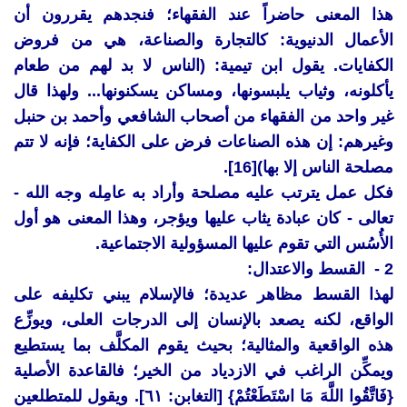
هذا المعنى حاضراً عند الفقهاء؛ فنجدهم يقررون أن
الأعمال الدنيوية: كالتجارة والصناعة، هي من فروض
الكفايات. يقول ابن تيمية: (الناس لا بد لهم من طعام
يأكلونه، وثياب يلبسونها، ومساكن يسكنونها... ولهذا قال
غير واحد من الفقهاء من أصحاب الشافعي وأحمد بن حنبل
وغيرهم: إن هذه الصناعات فرض على الكفاية؛ فإنه لا تتم
مصلحة الناس إلا بها)[16].
فكل عمل يترتب عليه مصلحة وأراد به عامِله وجه الله -
تعالى - كان عبادة يثاب عليها ويؤجر، وهذا المعنى هو أول
الأُسُس التي تقوم عليها المسؤولية الاجتماعية.
2 - القسط والاعتدال:
لهذا القسط مظاهر عديدة؛ فالإسلام يبني تكليفه على
الواقع، لكنه يصعد بالإنسان إلى الدرجات العلى، ويوزِّع
هذه الواقعية والمثالية؛ بحيث يقوم المكلَّف بما يستطيع
ويمكِّن الراغب في الازدياد من الخير؛ فالقاعدة الأصلية
{فَاتَّقُوا اللَّهَ مَا اسْتَطَعْتُمْ} [التغابن: ٦١]. ويقول للمتطلعين