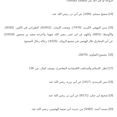
الزوجة أو غير ذلك من المقاصد الصالحة).
[14] صحيح مسلم: (1006) عن أبي ذر، رضي الله عنه.
[15] سنن البيهقي الكبرى: (7/479)، وشعب الإيمان: (6/2912)، الطبراني في الكبير: (9/282)،
والأوسط: (6831)، وكلهم عن ابن عمر، رضي الله عنهما. وأخرجه سعيد بن منصور: (2/2618)
عن أبي المخارق. قال الهيثمي في مجمع الزوائد، (4/325): رجاله رجال الصحيح.
[16] مجموع الفتاوى: (28/79).
[17] انظر: الإسلام والمذاهب الاقتصادية المعاصرة، يوسف كمال، ص: 136.
[18] سنن الترمذي: (2417) عن أبي برزة، رضي الله عنه.
[19] صحيح ابن حبان: (8/171) عن أبي ذر، رضي الله عنه.
[20] مسند أحمد: (3/482) من حديث أبي تميمة الهجيمي، رضي الله عنه.