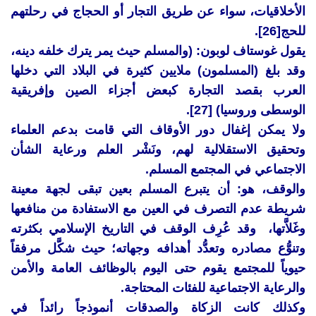
الأخلاقيات، سواء عن طريق التجار أو الحجاج في رحلتهم
للحج[26].
يقول غوستاف لوبون: (والمسلم حيث يمر يترك خلفه دينه،
وقد بلغ (المسلمون) ملايين كثيرة في البلاد التي دخلها
العرب بقصد التجارة كبعض أجزاء الصين وإفريقية
الوسطى وروسيا) [27].
ولا يمكن إغفال دور الأوقاف التي قامت بدعم العلماء
وتحقيق الاستقلالية لهم، ونَشْر العلم ورعاية الشأن
الاجتماعي في المجتمع المسلم.
والوقف، هو: أن يتبرع المسلم بعين تبقى لجهة معينة
شريطة عدم التصرف في العين مع الاستفادة من منافعها
وغَلاَّتها، وقد عُرِف الوقف في التاريخ الإسلامي بكثرته
وتنوُّع مصادره وتعدُّد أهدافه وجهاته؛ حيث شكَّل مرفقاً
حيوياً للمجتمع يقوم حتى اليوم بالوظائف العامة والأمن
والرعاية الاجتماعية للفئات المحتاجة.
وكذلك كانت الزكاة والصدقات أنموذجاً رائداً في