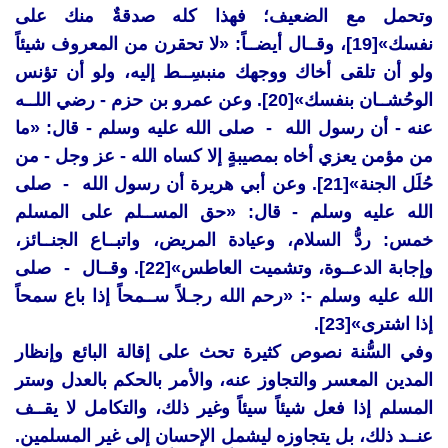
وتحمل مع الضعيف؛ فهذا كله صدقةٌ منك على
نفسك»[19]، وقــال أيضــاً: «لا تحقرن من المعروف شيئاً
ولو أن تلقى أخاك ووجهك منبسِــط إليه، ولو أن تؤنس
الوحُشــان بنفسك»[20]. وعن عمرو بن حزم - رضي اللــه
عنه - أن رسول الله - صلى الله عليه وسلم - قال: «ما
من مؤمن يعزي أخاه بمصيبةٍ إلا كساه الله - عز وجل - من
حُلَل الجنة»[21]. وعن أبي هريرة أن رسول الله - صلى
الله عليه وسلم - قال: «حق المســلم على المسلم
خمس: ردُّ السلام، وعيادة المريض، واتبــاع الجنــائز،
وإجابة الدعــوة، وتشميت العاطس»[22]. وقــال - صلى
الله عليه وسلم -: «رحم الله رجـلاً ســمحاً إذا باع سمحاً
إذا اشترى»[23].
وفي السُّنة نصوص كثيرة تحث على إقالة البائع وإنظار
المدين المعسر والتجاوز عنه، والأمر بالحكم بالعدل وستر
المسلم إذا فعل شيئاً سيئاً وغير ذلك، والتكامل لا يقــف
عنــد ذلك، بل يتجاوزه ليشمل الإحسان إلى غير المسلمين.