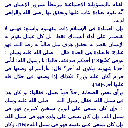
القيام بالمسؤولية الاجتماعية مرتبطاً بسرور الإنسان في
أنَّه يقوم بعبادة يثاب عليها ويحقق بها رضى الله والزلفى
لديه.
وإن العبــادة في الإسـلام ذات مفهــوم واسـع؛ فهــي لا
تقتصــر على أداء أنســاك فقط، بل كل عمـل يقوم به
الإنسان يقصد به تحقيق هدف نبيل طالباً به رضا الله، فهو
عبادة؛ فالعبادة هي الحياة. قال - صلى الله عليه وسلم -:
«وفي بُضْع[13] أحدكم صدقة». قالوا: يا رسول الله! أيأتي
أحدنا شهوته ويكون له أجر؟ قال: «أرأيتم لو وضعها في
حرام أكان عليه وزر؟ فكذلك إذا وضعها في حلال فله
عليها أجر»[14].
ورأى بعض الصحابة رجلاً قوياً يعمل، فقالوا: لو كان هذا
في سبيل الله، فقال رسول الله - صلى الله عليه وسلم
-: «إن كان يسعى على أبوين شيخين كبيرين فهو في
سبيل الله، وإن كان يسعى على ولده فهو في سبيل الله،
وإن كان يسعى على نفسه فهو في سبيل الله»[15]. وكان