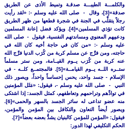
والكلمـــة الطيبـــة صدقـة وتميط الأذى عن الطريق
صدقة»[3]، وقال - صلى الله عليه وسلم -: «لقد رأيت
رجلاً يتقلَّب في الجنة في شجرة قطعها من ظهر الطريق
كانت تؤذي المسلمين»[4]. ويؤكد فضل إعانة المسلمين
ودعمِهم المعنوي ومساندتهم النفسية، فيقول - صلى الله
عليه وسلم -: «من كان في حاجة أخيه كان الله في
حاجته، ومن فرَّج عن مسلم كربة من كُرَب الدنيا فرَّج الله
عنه كربة من كُرَب يــوم القيــامة، ومن ستر مسلماً
ستــره اللــه يــوم القيامــة»[5]. فالمجتمــع كلــه - في
الإسلام - جسد واحد، يحس إحساساً واحداً، ويصور ذلك
النبي - صلى الله عليه وسلم -، فيقول: «مَثَل المؤمنين
في توادِّهم وتراحمهم وتعاطفهم، كمثل الجسد: إذا اشتكى
منه عضو تداعى له سائر الجسد بالسهر والحمى»[6].
ويصور أيضاً التعاون والتكافل بين المؤمن والمؤمن،
فيقول: «المؤمن للمؤمن كالبنيان يشدُّ بعضه بعضاً»[7].
الحكم التكليفي لهذا الدور: