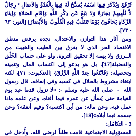
تُرْفَعَ وَيُذْكَرَ فِيهَا اسْمُهُ يُسَبِّحُ لَهُ فِيهَا بِالْغُدُوِّ وَالآصَالِ * رِجَالٌ
لاَّ تُلْهِيهِمْ تِجَارَةٌ وَلا بَيْعٌ عَن ذِكْرِ اللَّهِ وَإقَامِ الصَلاةِ وَإيتَاءِ
الزَّكَاةِ يَخَافُونَ يَوْمًا تَتَقَلَّبُ فِيهِ الْقُلُوبُ وَالأَبْصَارُ} [النور: ٦٣
- ٧٣].
ومن آثار هذا التوازن والاعتدال، نجده يرفض منطق
الاقتصاد الحر الذي لا يفرق بين الطيب والخبيث من
الــرزق ولا يهمه إلا تحقيق الثروة، ولو على حساب الخُلُق
والفضيلة[17]، بل هو يدعو إلى اكتساب المال وتنميته
وتحصيله: {فَابْتَغُوا عِندَ اللَّهِ الرِّزْقَ} [العنكبوت: ٧١]، لكنه
ابتغاء مشروط بالحلال في كسبه وفي إنفاقه. قال رسول
الله - صلى الله عليه وسلم -: «لا تزول قدما عبد يوم
القيامة حتى يُسأل عن عمره فيما أفناه، وعن علمه ماذا
عمل فيه، وعن ماله: من أين اكتسبه؟ وفيم أنفقه؟ وعن
جسمه فيما أبلاه»[18].
3 - التكامُل:
المسؤولية الاجتماعية قامت طلباً لرضى الله، وأُدخل في