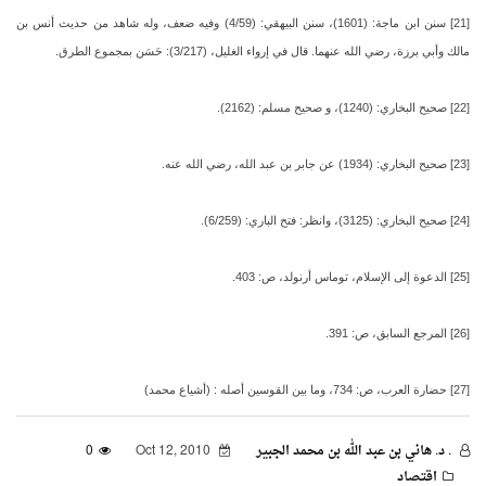
[21] سنن ابن ماجة: (1601)، سنن البيهقي: (4/59) وفيه ضعف، وله شاهد من حديث أنس بن
مالك وأبي برزة، رضي الله عنهما. قال في إرواء الغليل، (3/217): حَسَن بمجموع الطرق.
[22] صحيح البخاري: (1240)، و صحيح مسلم: (2162).
[23] صحيح البخاري: (1934) عن جابر بن عبد الله، رضي الله عنه.
[24] صحيح البخاري: (3125)، وانظر: فتح الباري: (6/259).
[25] الدعوة إلى الإسلام، توماس أرنولد، ص: 403.
[26] المرجع السابق، ص: 391.
[27] حضارة العرب، ص: 734، وما بين القوسين أصله : (أشياع محمد)
. د. هاني بن عبد الله بن محمد الجبير
Oct 12, 2010
0
اقتصاد