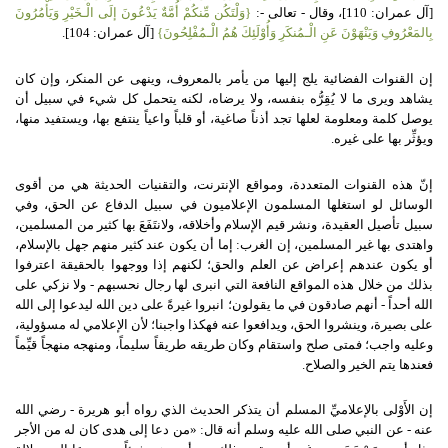
[
آل عمران
:
110
]
، وقال
-
تعالى
-:
{
وَلْتَكُن مِّنكُمْ أُمَّةٌ يَدْعُونَ إلَى الْـخَيْرِ وَيَأْمُرُونَ
بِالمَعْرُوفِ وَيَنْهَوْنَ عَنِ الْـمُنكَرِ وَأُوْلَئِكَ هُمُ الْـمُفْلِحُونَ
}
[
آل عمران
:
104
].
إن القنوات الفضائية يلج إليها من يأمر بالمعروف، وينهى عن المنكر، وإن كان
يشاهد ويرى ما لا يُقِرُّه بنفسه، ولا يرضاه، لكنه يتحمل كل شيء في سبيل أن
يوصل كلمة ومعلومة لعلها تجد أذناً صاغية، أو قلباً واعياً ينتفع بها، ويستفيد منها،
ويؤثِّر بها على غيره
.
إنّ هذه القنوات المتعددة، ومواقع الإنترنت، والتقنيات الحديثة هي من أقوى
الوسائل لو استغلها المسلمون الإعلاميون في سبيل الدفاع عن الحق، وفي
سبيل تأصيل العقيدة، ونشر قيم الإسلام وأخلاقه، ولانتَفَعَ بها كثير من المسلمين،
واهتدى بها غير المسلمين، إن الغرب
:
إما أن يكون عند كثير منهم جهل بالإسلام،
أو يكون عندهم إعراض عن العلم والحق؛ لكنهم إذا ووجهوا بالحقيقة اعترفوا
بذلك من خلال هذه المواقع النافعة التي انبرى لها رجال نحسبهم
-
ولا نزكي على
الله أحداً
-
أنهم صادقون في ما يقولون؛ انبروا غيرةً على دين الله ليدعوا إلى الله
على بصيرة، وينشروا الحق، ويدافعوا عنه فهكذا واجبنا؛ لأن الإعلامي له مسؤولية،
وعليه واجب؛ فمتى صلح واستقام وكان طريقه طريقاً سليماً، ومنهجه منهجاً قيِّماً
فعندها يتم الخير والصلاح
.
إن الأَوْلى بالإعلاميِّ المسلم أن يتذكر الحديث الذي رواه أبو هريرة
-
رضي الله
عنه
-
عن النبي صلى الله عليه وسلم أنه قال
: «
من دعا إلى هدى كان له من الأجر