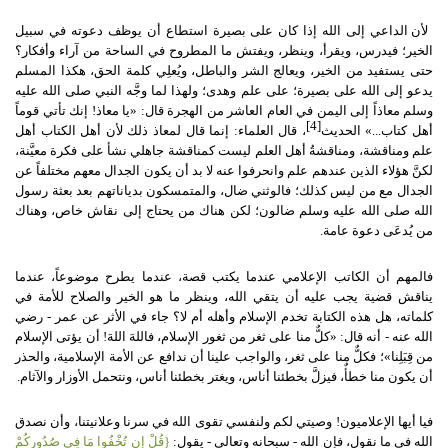
لأن الداعي إلى الله إذا كان على بصيرة استطاع أن يوظف دعوته في سبيل
الخير؛ فيدرس، ويقرأ، وينظر، ويفتش ما المطروح في الساحة من آراء وأفكار؟
حتى يستفيد من الخير، ويعالج الشر والباطل، ويُعلِي كلمة الحق، هكذا المسلم
يدعو إلى الله على بصيرة؛ على علم وهدى؛ ولهذا لما وجَّه النبي صلى الله عليه
وسلم معاذاً إلى اليمن في العام العاشر من الهجرة قال
: «
يا معاذ
!
إنك تأتي قوماً
[4]
أهل كتاب
...»
الحديث
، قال العلماء
:
إنما قال لمعاذ ذلك لأن أهل الكتاب أهل
علم ومناقشة، ومناقشةُ أهل العلم ليست كمناقشة جاهلي نشأ على فكرة معيَّنة،
لكنَّ هؤلاء الذين عندهم علم وانحرفوا عنه لا بد أن يكون الجدال معهم مختلفاً عن
الجدال مع من ليس كذلك؛ فالوثني ضال، والمتمسكون بدياناتهم بعد بعثة رسول
الله صلى الله عليه وسلم ضالون؛ لكن هناك من يحتاج إلى نقاش خاص، وهناك
من يُدعَى دعوة عامة
.
فالمهم أن الكاتب الإعلامي عندما يكتب قصة، عندما يطرح موضوعاً، عندما
يناقش قضية يجب عليه أن يتقي الله، وينظر ما هو الخير والصلاح للأمة في
كلماته، هل هذه الكتابة تخدم الإسلام وأهله أم لا؟ جاء في الأثر عن عمر
-
رضي
الله عنه
-
أنه قال
: «
كلٌّ منا على ثغر من ثغور الإسلام، فاللهَ اللهَ
!
أن يؤتى الإسلام
من قِبَلِنا
»
؛ فكلٌّ منا على ثغر، والواجب علينا أن ندافع عن الأمة الإسلامية، والحذر
أن يكون منا خطأٌ، فيزلَّ بخطئنا أناس، ويغتر بخطئنا أناس، ونتحمل الأوزار والآثام
.
فيا أيها الإعلاميون
!
وصيتي لكم ولنفسي تقوى الله في سرنا وعلانيتنا، وأن نصدق
الله في ما نقول، فإن الله
-
سبحانه وتعالى
-
يقول
:
{
قُلْ إن تُخْفُوا مَا فِي صُدُورِكُمْ