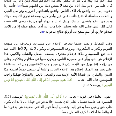
مثل أجور مَنْ تَبِعَه من غير أن ينقص ذلك من أجورهم شيئاً، ومن دعا إلى ضلالة
كان عليه من الإثم مثل آثام مَنْ تبعه لا ينقص ذلك من آثامهم شيئاً»
؛ فأنت إذا
[2]
دعوت إلى الله وانتفع بك آلاف الناس، وانتفع بانتفاعهم آخرون، وتواصل الخير،
وانتظمت سلسلة الانتفاع فأنت على خير وأجر كبير، وصدقة تجري لك بعد موتك
بعدد من انتفع واهتدى بسببك، ويدل لذلك ما رواه أبو هريرة
-
رضي الله عنه
-
قال
:
قال النبي صلى الله عليه وسلم
: «
إذا مات ابن آدم انقطع عمله إلا من ثلاث
:
صدقةٍ جاريةٍ، أو علمٍ ينتفع به، أو ولدٍ صالح يدعو له»
.
[3]
وفي المقابل والضد عندما ينحرف الإعلام عن مسيرته، وينحرف عن منهجه
القويم ويتَّجر به المتَّجرون، ويروجه المتسوقون، ويكون لا لله، ولا لأجل الله، عند
ذلك تقع المصيبة والبلاء؛ فإعلام منحرف يسمعه الطفل والشاب والكبير، هذا
الإعلام هو الذي يؤثِّر على مسيرة الناس، ويكون سبباً في ضلالهم وهلاكهم وعلى
من روَّجه إثمُ ووزرُ من اتَّبَعه، إذن فإن من واجب الإعلاميين ومن له استطاعة
على تغيير هذا المنكر إصلاح هذا الإعلام الجائر، وعلينا أن نسعى جميعاً لخدمة هذا
الدين، والدفاع عن قضايا الأمة الإسلامية، والسعي بالخير والصلاح؛ فهكذا واجب
المؤمنين
.
قال الله
-
تعالى
-:
{
قُلْ هَذِهِ سَبِيلِي أَدْعُو إلَى اللَّهِ عَلَى بَصِيرَةٍ أَنَا وَمَنِ
اتَّبَعَنِي
}
[
يوسف
:
108
].
يقول العلماء في قوله
-
تعالى
-:
{
أَدْعُو إلَى اللَّهِ عَلَى بَصِيرَةٍ
}
[
يوسف
:
108
]:
البصيرة هنا عامة؛ تشمل العلم الذي يعلمه، فلا يدعو عن جهل؛ بل لا بد أن يكون
على حق ويقين مما يدعو إليه، وتشمل أيضاً فهم الداعي لحقيقة مَن يدعوه
:
ما
أحواله؟ ما أخلاقه؟ كيف التعامل معه؟