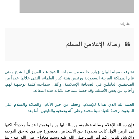
شارك:
رسالة الإعلاميِّ المسلم
تشرفت مجلة البيان بزيارة خاصة من سماحة الشيخ عبد العزيز آل الشيخ مفتي
عام المملكة العربية السعودية ورئيس هيئة كبار العلماء، التقى خلالها عدداً من
الصحفيين العاملين في الصحافة الإسلامية، وألقى سماحته كلمة توجيهية لهم،
وأجاب عن بعض الأسئلة، وقد خصنا سماحته بكتابة هذه المقالة
:
الحمد لله الذي هدانا للإسلام، وجعلنا من خير الأنام، والصلاة والسلام على
المبعوث رحمةً للعباد نبينا محمد وعلى آله وصحبه والتابعين، أما بعد
:
فإن رسالة الإعلام رسالة عظيمة، ورسالة لها وزنها وقيمتها قديماً وحديثاً؛ لكنها
في الزمن الأول كانت محدودة بين الأشخاص، محصورة في من له حق التوجيه
والإرشاد للناس، كما أمر النبي صلى الله عليه وسلم معاذاً
-
رضي الله عنه
-
لما