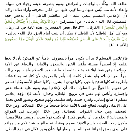
بطاعة الله، وكُلِّف بالواجبات والفرائض ليقوم بنصرته لدينه، وجهاد في سبيله،
وإنقاذ الأمة مما لُبِّس عليها، ومما جُنِي عليها من أفكار منحرفة، وآراء ضالة؛ وذلك
لأن الإعلامي المسلم ينبغي عليه
-
في مناقشة الباطل
-
أن يدحض حجة
المبطلين
.
قال الله
-
تعالى
-
عن المشركين
: {
وَلا يَأْتُونَكَ بِمَثَلٍ إلاَّ جِئْنَاكَ بِالْـحَقِّ
وَأَحْسَنَ تَفْسِيرًا
}
[
الفرقان
:
٣٣
].
قال بعض المفسرين
:
هذه عامة في كل زمان،
ومع كل أهل الباطل؛ لأن الباطل لا يمكن أن يثبت أمام الحق
.
قال الله
-
تعالى
-:
{
بَلْ نَقْذِفُ بِالْـحَقِّ عَلَى الْبَاطِلِ فَيَدْمَغُهُ فَإذَا هُوَ زَاهِقٌ وَلَكُمُ الْوَيْلُ مِمَّا تَصِفُونَ
}
[
الأنبياء
:
18
].
فالإعلامي المسلم لا بد أن يكون آمراً بالمعروف، ناهياً عن المنكر؛ بأن لا يخط
بقلمه إلا أسطراً مضيئة مِلْؤها الخير، والصدق، والأمانة، والدفاع عن الأمة
الإسلامية وعن قضاياها؛ فلا يخط بقلمه إلا ما فيه خير للإسلام وأهله، ورحم الله
امرأً نصر الإسلام ولو بشطر كلمة، إنه يأمر بالمعروف لأن كتاباته، ومناقشاته،
وأطروحاته كلها تنضح بالخير، وكلها تهدي البشرية، وكلها تصلح الأمة، وكلها تسعى
في تقويم ما اعوجَّ من السلوك؛ ذلك أن الإعلام اليوم يقوم عليه علماء نفس
واجتماع، وأناس لهم تفنن في ترويج الباطل، وخداع الأمة، فإذا وُجِد إعلامي
مسلم ذا طابع إيماني، وقدرة جيدة، ولغة سليمة، وفهم صحيح، وتصور للحق يحمل
على الإيمان والهدى ليعالج قضايا الأمة علاجاً صحيحاً من خلال المجلات، ومن خلال
الصحف، ومن خلال القنوات الفضائية، ومن خلال الإنترنت في المواقع
والمنتديات؛ لا يخلو من أن يناقش فكرة، أو يكتب قولاً سديداً، وينشر مقالاً مفيداً،
ويكون رحب الصدر، واسع الأفق؛ يسمع، ويقرأ، ثم يعالِج وينشر؛ فكم من مواقع
على أيدي بعض إخواننا نفع الله بها، وصار لها شأن ودور فعَّال في دمغ الباطل،