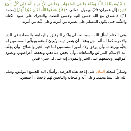
أَوْ تُبْدُوهُ يَعْلَمْهُ اللَّهُ وَيَعْلَمُ مَا فِي السَّمَوَاتِ وَمَا فِي الأَرْضِ وَاللَّهُ عَلَى كُلِّ شَيْءٍ
قَدِيرٌ
}
[
آل عمران
:
29
]
، ويقول
-
تعالى
-:
{
فَلَوْ صَدَقُوا اللَّهَ لَكَانَ خَيْرًا لَّهُمْ
}
[
محمد
:
21
]
؛ فالصدق مع الله حسن النية وحسن القصد، والتحرك على ضوء الكتاب
والسُّنة حتى يكون المسلم على بصيرة من أمره، وعلى بيِّنة من أمره
.
وفي الختام أسأل الله
-
سبحانه
-
لي ولكم التوفيق، والهداية، والسعادة في الدنيا
والآخرة، كما أسأله
-
جل وعلا
-
أن ينصر دينه، ويُعلِيَ كلمَتَه، ويوفِّق المسلمين لما
يحبُّه ويرضاه، وأن يوفق ولاة أمور المسلمين لما فيه الخير والصلاح، وأن يجنِّب
أمة الإسلام المزالق والمتاهات، وأن يحقن دماءهم، ويحفظ أعراضهم، ويصون
أموالهم، ويجمعهم على الخير والتقوى؛ إنه على كل شيء قدير
.
وشكراً لمجلة
البيان
على إتاحة هذه الفرصة، وأسأل الله للجميع التوفيق، وصلى
الله على نبينا محمد، وعلى آله وأصحابه والتابعين لهم بإحسان أجمعين
.