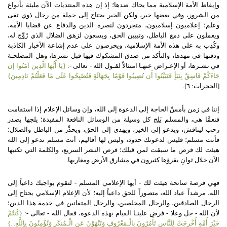
وإيقاظ الأمة الإسلامية مما يحاك ضدها؛ إذ إن هذه المنتديات الآن مليئة بأنواع
من الشرور، وفي بعضها خير، ولكن الخير يحتاج إلى حملة من رجال ذوي تقى
وعلم؛ إعلاميون إسلاميون، متجردون لنصرة الدين والدفاع عن قضايا الأمة،
ويعملون على دمغ الباطل، وتبيين الحق، ويسعون لزهق الضلال الذي رُوِّج له،
وكُذِب به على هذه الأمة الإسلامية، ويحرصون على عدم إشاعة الأخبار الكاذبة
ودفنها في مهدها، والتأكد من صدق المشكوك فيها قبل نشرها، وهل المصلحـة
في نشـرها، أو الإعـراض عنهـا امتثالاً لقـول الله
-
تعالى
-:
{
يَا أَيُّهَا الَّذِينَ آمَنُوا إن
جَاءَكُمْ فَاسِقٌ بِنَبَأٍ فَتَبَيَّنُوا أَن تُصِيبُوا قَوْمًا بِجَهَالَةٍ فَتُصْبِحُوا عَلَى مَا فَعَلْتُمْ نَادِمِينَ
}
[
الحجرات
:
٦
].
إننا في زمن بأمسِّ الحاجة إلى الدعوة إلى الله، وإن وسائل الإعلام إذا استقامت
فنعمَّا هي، والمسلم يَلِج كل وسيلة من الوسائل النافعة المفيدة؛ يلجها بصدر
رحب ليناقش، ويدعو إلى الخير، ويهدي إلى الحق، ويحذِّر من الباطل والضلال؛
فأنت مسلم؛ فليس لدعوتك حدود، وليس لها أقاليم، أنت مسلم تدعو إلى الله
هيئت لك فرص ما سبقت لمن قبلك؛ فرص النشر السريع، والكلمة التي تكتبها
الآن خلال ثوانٍ يقرؤها كثيرون في مشارق الأرض ومغاربها
.
فهي فرصة سانحة هيئت لك
-
أيها الإعلامي المسلم
-
لتقوم بواجبك داعياً إلى
الله، مرشداً عباد الله، متصوراً للحق داعياً إليه؛ لأن الإعلام الإسلامي يحتاج إلى
الرجال الصادقين، والرجال المخلصين، والرجال المتفانين في خدمة هذا الدين؛
لأن الله
-
جل وعلا
-
فرض علينـا القيام بهذه الدعوة، فقال الله
-
تعالى
-:
{
كُنتُمْ
خَيْرَ أُمَّةٍ أُخْرِجَتْ لِلنَّاسِ تَأْمُرُونَ بِالْـمَعْرُوفِ وَتَنْهَوْنَ عَنِ الْـمُنكَرِ وَتُؤْمِنُونَ بِاللَّهِ
...}