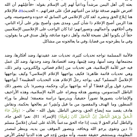
بعثه إلى أهل اليمن مرشداً وداعياً لهم إلى الإسلام بقوله: «فأعلِمْهم أن الله
افترض عليهم صدقة تؤخَذ من أغنيائهم فترُّد على فقرائهم...» الحديث
، فالإعلام
[1]
هنا إبلاغ الحق ونشره
.
لقد كان الإعلامي في السابق له حدوده وخصوصيته، وفي
هذا الزمن أصبح الإعلام ذا شأن كبير، ومدى بعيدٍ، وأصبح يؤثر على آراء الناس،
وفي أخلاقهم، وأعمالهم، وتصوراتهم؛ لذا كان الواجب على الإعلاميين الإسلاميين
حقاً أن يكونوا أهل نصيحة للأمة، وأهل دعوة صادقة، وأهل صدق في ما يقولون،
وفي ما يطرحونه من قضايا، وفي ما يعالجونه من مشاكل
.
فالأمة المسلمة تواجه تحديات كثيرة، تحديات ضد عقيدتها، وضد أفكارها، وضد
مجتمعاتها، وضد أمنها، وضد قِيَمها، وضد اقتصادها، وضد وحدتها، وضد كل عمل
فيه خير للأمة الإسلامية، هي تحديات من إعلام فضائي، وإلكتروني، وغير ذلك،
وهي تحديات قائمة ظاهرة؛ فكيف يواجهها الإعلام الإسلامي؟ وكيف يواجهها
الإعلاميُّ المسلم؟ كيف يواجه رجلُ الإعلام هذه التحديات العظيمة؟ أيواجهها
بمجرد قول ورأي فقط؟ أو أنه يواجهها برأي، وحكمة، وبصيرة؛ بأن يتصور ذلك
الباطل المدسوس، ويتصور هدفَه ومغزاه على الأمة الإسلامية، وهذه الأراجيف
والإشاعات يتصورها تصوراً حقيقياً، ويدرسها دراسة متعمقة؛ لينظر ما وراء
السطور، وما الهدف والمقصود من ما قيل ونُشِر؟ ثم يعالجها بحكمة، ونقاش
هادف يقصد منه إيضاح الحق، ودحض الباطل
.
يقول الله
-
تعالى
-:
{
وَقُلْ جَاءَ
الْـحَقُّ وَزَهَقَ الْبَاطِلُ إنَّ الْبَاطِلَ كَانَ زَهُوقًا
}
[
الإسراء
:
81
]
، نعم
!
الحق جاء،
والباطل أمام الحق لا يثبت إذا جاء الحق مدعماً بالأدلة على لسان إعلاميٍّ مسلم
ذا دين وتقوى يرجو الله ويخافه، ويتصور الموقف بين يديه، وينظر لمصدر
المعلومة، ويستشعر حقيقة نفسه، وأنه مؤمن وُجِد في هذه الدنيا ليعمُر الأرض