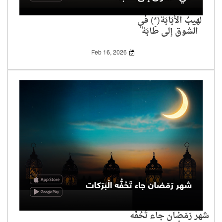
لهيبُ الأُبَابَة(*) في
الشوق إلى طَابَة
Feb 16, 2026
شهر رَمَضان جاء تَحُفُّه