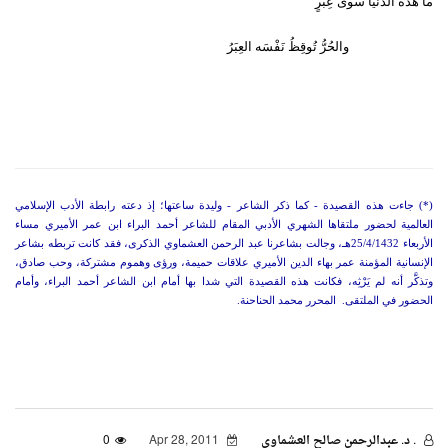
ما هذه الدنيا سوى عِبَرٍ
والحُرُّ تُوقِظُ نَفْسَه العِبَرُ
(*) جاءت هذه القصيدة - كما ذكر الشاعر - وليدة ساعتها؛ إذ دعته رابطة الأدب الإسلامي
العالمية لحضور ملتقاها الشهري الأدبي المقام للشاعر أحمد البراء ابن عمر الأميري مساء
الأربعاء 25/4/1432هـ، وجالت بشاعرنا عبد الرحمن العشماوي الذكرى، فقد كانت تربطه بشاعر
الإنسانية المؤمنة عمر بهاء الدين الأميري علاقات حميمة، ورؤى وهموم مشتركة، وحب صادق،
وتذكَّر أنه لم يَرْثِه، فكانت هذه القصيدة التي شدا بها أمام ابن الشاعر أحمد البراء، وأمام
الحضور في الملتقى. المحرر محمد الحناحنة.
. د. عبدالرحمن صالح العشماوي
Apr 28, 2011
0