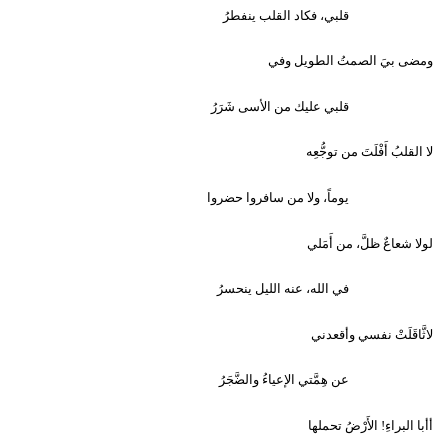
قلبي، فكاد القلب ينفطرُ
ومضى بيَ الصمتُ الطويل وفي
قلبي عليك من الأسى شَرَرُ
لا القلبُ أَفْلَتَ من توجُّعِه
يوماً، ولا من سافروا حضروا
لولا شعاعٌ ظلَّ، من أَمَلي
في الله، عنه الليل ينحسرُ
لاثَّاقَلَتْ نفسي وأقعدني
عن هِمَّتي الإعياءُ والضَّجَرُ
أأبا البراءِ! الأَرْضُ تحملها