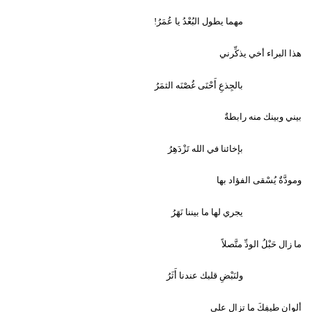
مهما يطول البُعْدُ يا عُمَرُ!
هذا البراء أخي يذكِّرني
بالجِذعِ أَحْنَى غُصْنَه الثمَرُ
بيني وبينك منه رابطةٌ
بإخائنا في الله تَزْدَهِرُ
ومودَّةٌ يُسْقى الفؤاد بها
يجري لها ما بيننا نَهَرُ
ما زال حَبْلُ الودِّ متَّصلاً
ولنَبْضِ قلبك عندنا أَثَرُ
ألوان طيفِكَ ما تزال على