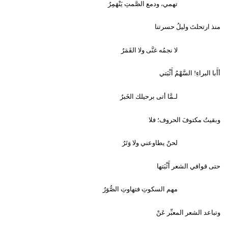
تهمي، ودمع الصَّمتِ يَنْهَمِرُ
منذ ارتحلتَ وليلُ حسرتنا
لا نجمُه غنَّى ولا القَمَرُ
أأَبا البراءِ! السَّهْمُ أَثْبَتي
لـمَّا أتى برحيلك الخَبرُ
وبقيتُ مكتوفَ الحروف؛ فلا
لحنٌ يطاوعني ولا وَتَرُ
حتى قوافي الشعر أَثْبَتها
مهم السكوتِ فتهاوتِ الصُّوَرُ
وتباعد الشعر المعبِّر عَنْ