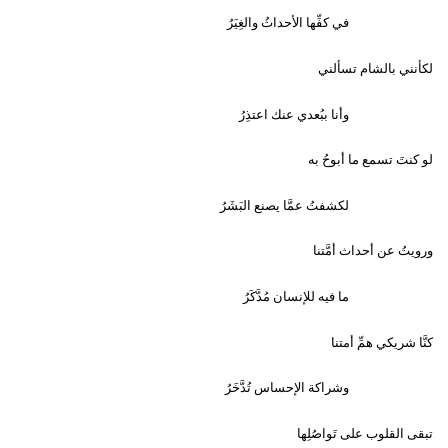
في كفِّها الأحداثُ والغِيَرُ
لكأنني بالشام تسألني
وأنا ببُعدي عنك اعتذِرُ
لو كنتَ تسمع ما أبوحُ به
لكشفتُ عمَّا يصنع البَشَرُ
ورويتُ عن أحداث أمَّتنا
ما فيه للإنسان مُدَّكَرُ
كنَّا شريكي همِّ أمتنا
وشراكة الإحساس تُدَّخَرُ
تبقى القلوب على تَواصُلِها