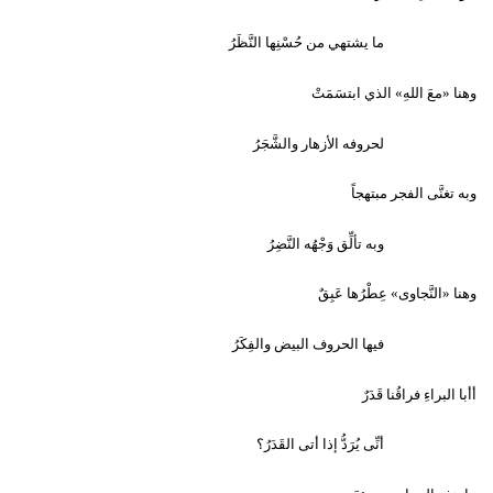
ما يشتهي من حُسْنِها النَّظَرُ
وهنا «معَ اللهِ» الذي ابتسَمَتْ
لحروفه الأزهار والشَّجَرُ
وبه تغنَّى الفجر مبتهجاً
وبه تألِّق وَجْهُه النَّضِرُ
وهنا «النَّجاوى» عِطْرُها عَبِقٌ
فيها الحروف البيض والفِكَرُ
أأبا البراءِ فراقُنا قَدَرٌ
أنِّى يُرَدُّ إذا أتى القَدَرُ؟