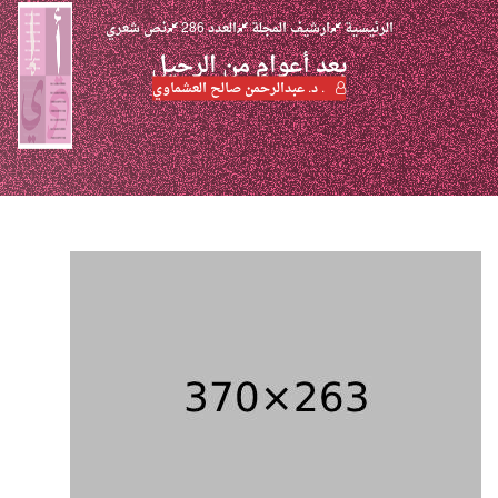
الرئيسية
ارشيف المجلة
العدد 286
نص شعري
بعد أعوامٍ من الرحيل
. د. عبدالرحمن صالح العشماوي