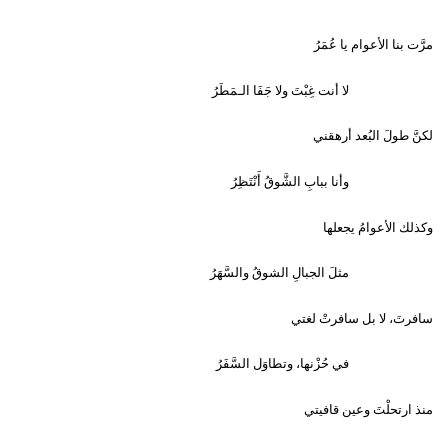
مرَّت بنا الأعوام يا عُمَرُ
لا أنت غِبْتَ ولا جَفَا الـمَطَرُ
لكنَّ طولَ البُعد أرهقني
وأنا ببابِ الشَّوقُ أَنْتَظِرُ
وكذلك الأعوامُ يجعلها
مثلَ الجبالِ الشوقُ والسَّهَرُ
سافرتَ، لا بل سافرتْ لغتي
في حُزْنها، وتطاوَل السَّفَرُ
منذ ارتحلْتَ وعين قافيتي