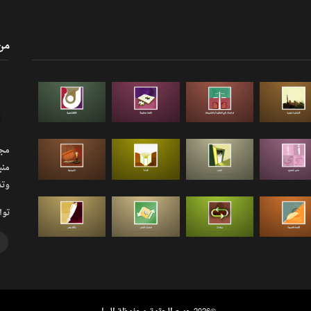
من
مجلة
منب
وتذ
توا