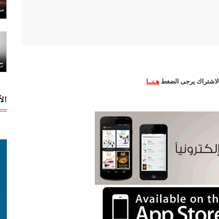
ة الاشتراك يرجى الضغط
هـنــا
ال