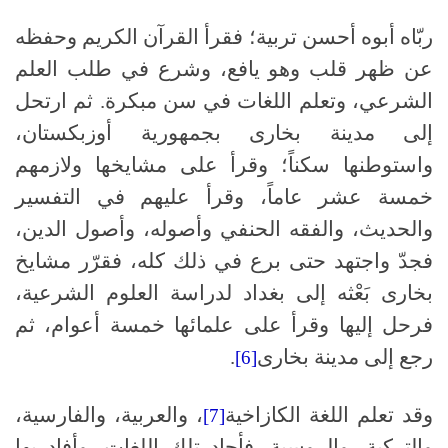
ربّاه أبوه أحسن تربية؛ فقرأ القرآن الكريم وحفظه
عن ظهر قلب وهو يافع، وشرع في طلب العلم
الشرعي، وتعلم اللغات في سن مبكرة. ثم ارتحل
إلى مدينة بخارى بجمهورية أوزبكستان،
واستوطنها سكناً؛ وقرأ على مشايخها ولازمهم
خمسة عشر عاماً، وقرأ عليهم في التفسير
والحديث، والفقه الحنفي وأصوله، وأصول الدين،
فجدّ واجتهد حتى برع في ذلك كله، فقرّر مشايخ
بخارى بَعْثه إلى بغداد لدراسة العلوم الشرعية،
فرحل إليها وقرأ على علمائها خمسة أعوام، ثم
رجع إلى مدينة بخارى
.
[6]
وقد تعلم اللغة الكازاخية
، والعربية، والفارسية،
[7]
والتركية، والروسية، فأجاد تلك اللغات، وأفاد بها