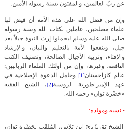
عن ربّ العالمين، والمفتون بسنة رسوله الأمين.
وإن من فضل الله على هذه الأمة أن قيض لها
علماء مصلحين، عاملين بكتاب الله وسنة رسوله
صلى الله عليه وسلم ليحملوا إرث النبوة جيلاً بعد
جيل، وينفعوا الأمة بالتعليم والبيان، والإرشاد
والإفتاء، وتربية الأجيال الصالحة، وتصنيف الكتب
النافعة، وغيرها، وإن من أولئك العلماء الربانيين:
عالم كازاخستان
وحامل الدعوة الإصلاحية في
[1]
عهد الإمبراطورية الروسية
، الشيخ الفقيه
[2]
«حَضْرة نَوَان» رحمه الله.
•
نسبه ومولده:
الشيخ نَوْرِيزْبايْ ابن تَلاس، المُلقّب بحَضْرة نَوَان،