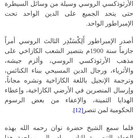
الأرثوذكسي الروسي وسيلة من وسائل السيطرة
حتى يتحد الجميع على الدين الواحد تحت
الإمبراطور الواحد.
أصدر الإمبراطور أَلِكْسَنْدِر الثالث الروسي أمراً
جازماً سنة 1900م بتنصير الشعب الكازاخي على
مذهب الأرثوذكسي الروسي، وألزم جيشه،
والأثرياء، ورجال الدين المسيحي ببناء الكنائس،
وترجمة الإنجيل باللغة الكازاخية ونشره مجاناً،
وإرسال المنصرين في الأرضي الكازاخية، وإعطاء
الهدايا الثمينة، والإعفاء من بعض الرسوم
الحكومية لمن تنصر
.
[12]
فلما سمع الشيخ حضرة نوان رحمه الله بهذه
الخطة التنصيرية للناس، بادر إلى مواجهة هذا