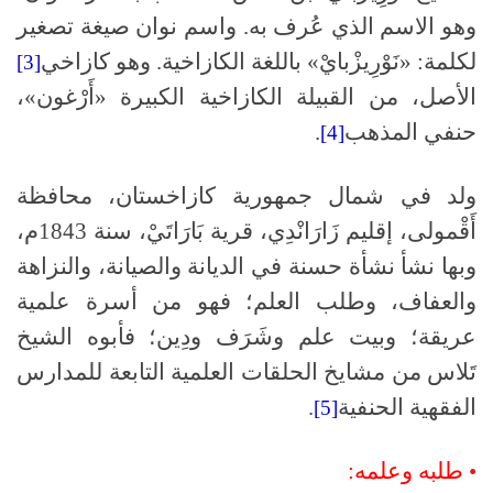
وهو الاسم الذي عُرف به. واسم نوان صيغة تصغير
لكلمة: «نَوْرِيزْبايْ» باللغة الكازاخية. وهو كازاخي
[3]
الأصل، من القبيلة الكازاخية الكبيرة «أَرْغون»،
حنفي المذهب
.
[4]
ولد في شمال جمهورية كازاخستان، محافظة
أَقْمولى، إقليم زَارَانْدِي، قرية بَارَاتَيْ، سنة 1843م،
وبها نشأ نشأة حسنة في الديانة والصيانة، والنزاهة
والعفاف، وطلب العلم؛ فهو من أسرة علمية
عريقة؛ وبيت علم وشَرَف ودِين؛ فأبوه الشيخ
تَلاس من مشايخ الحلقات العلمية التابعة للمدارس
الفقهية الحنفية
.
[5]
•
طلبه وعلمه: