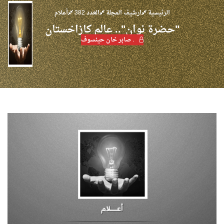
الرئيسية
ارشيف المجلة
العدد 382
أعلام
"حضرة نوان".. عالم كازاخستان
. صابر خان حينسوف