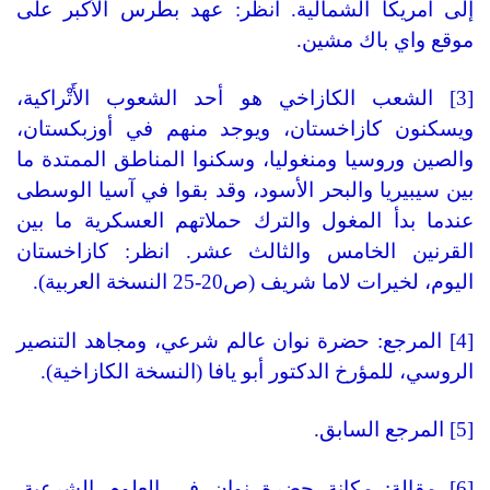
إلى أمريكا الشمالية. انظر: عهد بطرس الأكبر على
موقع واي باك مشين.
[3] الشعب الكازاخي هو أحد الشعوب الأَتْراكية،
ويسكنون كازاخستان، ويوجد منهم في أوزبكستان،
والصين وروسيا ومنغوليا، وسكنوا المناطق الممتدة ما
بين سيبيريا والبحر الأسود، وقد بقوا في آسيا الوسطى
عندما بدأ المغول والترك حملاتهم العسكرية ما بين
القرنين الخامس والثالث عشر. انظر: كازاخستان
اليوم، لخيرات لاما شريف (ص20-25 النسخة العربية).
[4] المرجع: حضرة نوان عالم شرعي، ومجاهد التنصير
الروسي، للمؤرخ الدكتور أبو يافا (النسخة الكازاخية).
[5] المرجع السابق.
[6] مقالة: مكانة حضرة نوان في العلوم الشرعية،