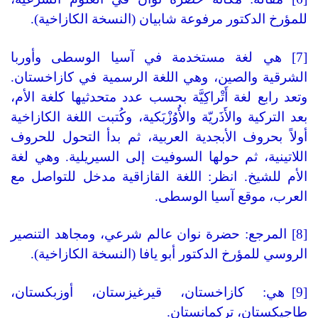
للمؤرخ الدكتور مرفوعة شابيان (النسخة الكازاخية).
[7] هي لغة مستخدمة في آسيا الوسطى وأوربا
الشرقية والصين، وهي اللغة الرسمية في كازاخستان.
وتعد رابع لغة أَتْراكِيَّة بحسب عدد متحدثيها كلغة الأم،
بعد التركية والأَذَريّة والأُوُزْبَكية، وكُتبت اللغة الكازاخية
أولاً بحروف الأبجدية العربية، ثم بدأ التحول للحروف
اللاتينية، ثم حولها السوفيت إلى السيريلية. وهي لغة
الأم للشيخ. انظر: اللغة القازاقية مدخل للتواصل مع
العرب، موقع آسيا الوسطى.
[8] المرجع: حضرة نوان عالم شرعي، ومجاهد التنصير
الروسي للمؤرخ الدكتور أبو يافا (النسخة الكازاخية).
[9] هي: كازاخستان، قيرغيزستان، أوزبكستان،
طاجيكستان، تركمانستان.