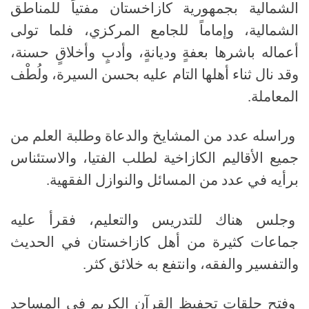
الشمالية بجمهورية كازاخستان مفتياً للمناطق
الشمالية، وإماماً للجامع المركزي، فلما تولى
أعماله باشرها بعفةٍ وديانةٍ، وأدبٍ وأخلاقٍ حسنة،
وقد نال ثناء أهلها التام عليه بحسن السيرة، ولُطْف
المعاملة.
وراسله عدد من المشايخ والدعاة وطلبة العلم من
جميع الأقاليم الكازاخية لطلب الفتيا، والاستئناس
برأيه في عدد من المسائل والنوازل الفقهية.
وجلس هناك للتدريس والتعليم، فقرأ عليه
جماعات كثيرة من أهل كازاخستان في الحديث
والتفسير والفقه، وانتفع به خلائق كثر.
وفتح حلقات تحفيظ القرآن الكريم في المساجد