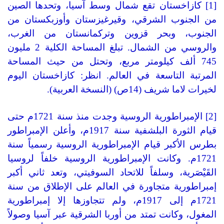
[1] كازاخستان تقع شمال وسط آسيا، وتحدها الصين
من الجنوب الشرقي، وقيرغيزستان وأوزبكستان من
الجنوب، وبحر قزوين وتركمانستان من الغرب،
والروسي من الشمال. تبلغ المساحة الكلية 2 مليون
745 ألف كيلومتر مربع، وتحتل من حيث المساحة
المرتبة التاسعة في العالم. انظر: كازاخستان اليوم
لخيرات لاما شريف (14ص) (النسخة العربية).
[2] الإمبراطورية الروسية وجدت منذ سنة 1721م حتى
قيام الثورة البلشفية سنة 1917م، وأعلن الإمبراطور
بطرس الأكبر قيام الإمبراطورية الروسية رسمياً سنة
1721م. وكانت الإمبراطورية الروسية خلفاً لروسيا
القَيْصَرية، وسلفاً للاتحاد السوفيتي، وتعد ثاني أكبر
إمبراطورية متجاورة في العالم على الإطلاق من سنة
1721م إلى 1917م، ولم تتجاوزها إلا إمبراطورية
المغول، وكانت تمتد من أوربا الشرقية عبر آسيا وصولاً