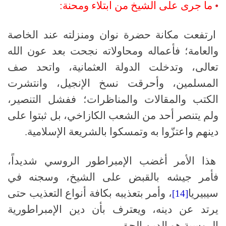
•
ما جرى على الشيخ من ابتلاء ومحنة:
ارتفعت مكانة حضرة نوان ومنزلته عند الخاصة
والعامة؛ فأعماله ومحاولاته نجحت بعد عون الله
تعالى، وتدخلت الدولة العثمانية، واتحد صف
المسلمين، وأحرقت نسخ الإنجيل، وانتشرت
الكتب والمقالات والمناظرات؛ ففشل التنصير،
ولم يتنصر أحد من الشعب الكازاخي، بل ثبتوا على
دينهم واعتزّوا به وتمسكوا بالشريعة الإسلامية.
هذا الأمر أغضب الإمبراطور الروسي شديداً،
فأمر جيشه بالقبض على الشيخ، وسجنه في
سيبيريا
، وأمر بتعذيبه بكافة أنواع التعذيب حتى
[14]
يرتد عن دينه، ويعترف بأن دين الإمبراطورية
الروسية هو الدين الحق.