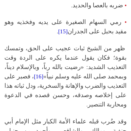
•
ضربه بالعصا والحديد.
•
رمي السهام الصغيرة على يديه وفخذيه وهو
مقيد بحبل على الجدران
.
[15]
ظهر من الشيخ ثبات عجيب على الحق، وتمسك
بقوة؛ فكان يقول عندما يكره على الردة وقت
التعذيب الشديد: «رضيت بالله رباً، وبالإسلام ديناً،
وبمحمد صلى الله عليه وسلم نبياً»
، فصبر على
[16]
التعذيب والضرب والإهانة والسخرية، ودل ثباته هذا
على إخلاصه وصدقه، وحسن قصده في الدعوة
ومحاربة التنصير.
وقد ضُرب قبله علماء الأمة الكبار مثل الإمام أبي
حنفية، ومالك، والشافعي، وأحمد بن حنبل،