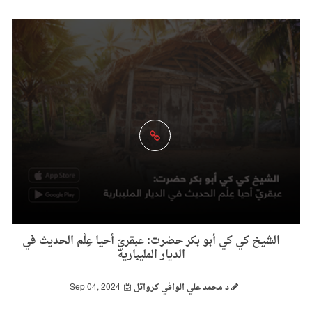
الشيخ كي كي أبو بكر حضرت: عبقريّ أحيا عِلْم الحديث في
الديار المليبارية
د محمد علي الوافي كرواتل
Sep 04, 2024