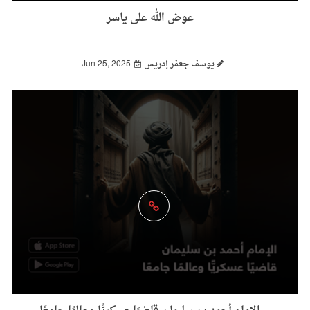
‏عوض الله على ياسر
يوسف جعفر إدريس
Jun 25, 2025