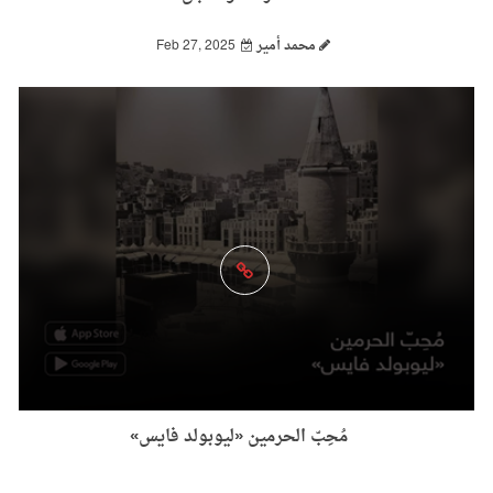
محمد أمير
Feb 27, 2025
مُحِبّ الحرمين «ليوبولد فايس»