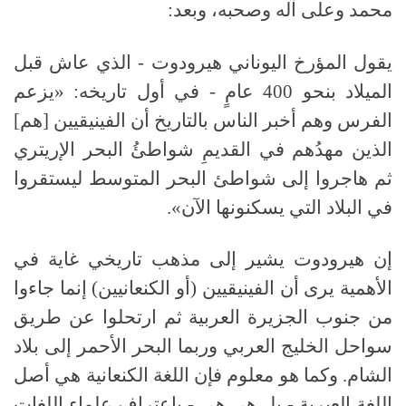
محمد وعلى آله وصحبه، وبعد:
يقول المؤرخ اليوناني هيرودوت - الذي عاش قبل
الميلاد بنحو 400 عامٍ - في أول تاريخه: «يزعم
الفرس وهم أخبر الناس بالتاريخ أن الفينيقيين [هم]
الذين مهدُهم في القديمِ شواطئُ البحر الإريتري
ثم هاجروا إلى شواطئ البحر المتوسط ليستقروا
في البلاد التي يسكنونها الآن».
إن هيرودوت يشير إلى مذهب تاريخي غاية في
الأهمية يرى أن الفينيقيين (أو الكنعانيين) إنما جاءوا
من جنوب الجزيرة العربية ثم ارتحلوا عن طريق
سواحل الخليج العربي وربما البحر الأحمر إلى بلاد
الشام. وكما هو معلوم فإن اللغة الكنعانية هي أصل
اللغة العبرية - بل هي هي - باعتراف علماء اللغات