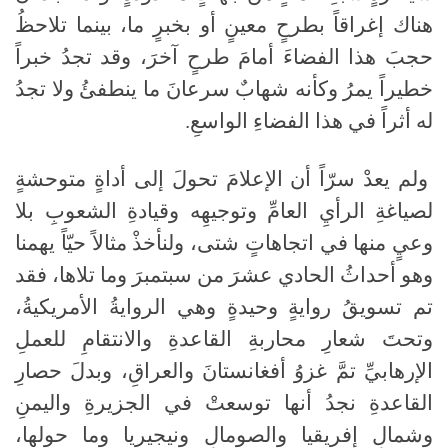
هناك إغراقاً بطرحٍ معينٍ أو بخبرٍ ما، بينما تلاحظُ
حجبَ هذا الفضاءَ أمامَ طرحٍ آخرَ، وقد تجدُ خبراً
خطيراً يمرُ وكأنه شهابٌ سرعانَ ما ينطفئُ ولا تجدُ
له أثراً في هذا الفضاءِ الواسعِ.
ولم يعدْ سرّاً أن الإعلامَ تحولَ إلى أداةٍ متوحشةٍ
لصياغةِ الرأيِ العامِّ وتوجيهِه وقيادةِ الشعوبِ بلا
وعيٍ منها في اتجاهاتٍ شتى، ولنأخذْ مثالاً حيّاً يهمنا
وهو أحداثُ الحادي عشرَ من سبتمبرَ وما تلاها، فقد
تم تسويقُ روايةٍ وحيدةٍ وهي الروايةُ الأمريكيةُ،
وتحتَ شعارِ محاربةِ القاعدةِ والانتقامِ للعملِ
الإرهابيِّ تمَّ غزوُ أفغانستانَ والعراقِ، وبدلَ حصارِ
القاعدةِ نجدُ أنها توسعتْ في الجزيرةِ واليمنِ
وشمالِ إفريقيا والصومالِ ونيجيريا وما حولها،