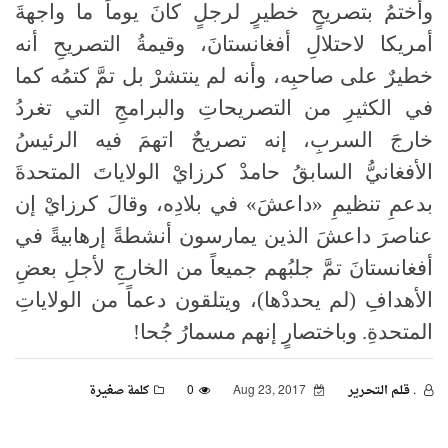
وأختمُ بتصريحٍ خطيرٍ لرجلٍ كانَ يوماً ما واجهةَ
أمريكا لاحتلالِ أفغانستانَ، وقيمةُ التصريحِ أنه
خطيرٌ على صاحبِه، وأنه لم ينتشرْ بل تمَّ كتمُه كما
في الكثيرِ من التصريحاتِ والبرامجِ التي تغردُ
خارجَ السربِ، إنه تصريحٌ اتهمَ فيه الرئيسُ
الأفغانيُّ السابقُ حامدْ كرزايْ الولاياتَ المتحدةَ
بدعمِ تنظيمِ «داعشَ» في بلادِه، وقالَ كرزايْ إن
عناصرَ داعشَ الذين يمارسون أنشطةً إرهابيةً في
أفغانستانَ تمَّ جلبُهم جميعاً من الخارجِ لأجلِ بعضِ
الأهدافِ (لم يحددْها)، ويتلقون دعماً من الولاياتِ
المتحدةِ. وباختصارٍ إنهم مسمارُ جُحا!
. قـلـم الـتحـرير
Aug 23, 2017
0
كلمة صغيرة