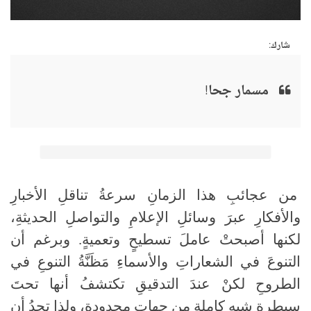
شارك:
مسمار جحا!
من عجائبِ هذا الزمانِ سرعةُ تناقلِ الأخبارِ
والأفكارِ عبرَ وسائلِ الإعلامِ والتواصلِ الحديثةِ،
لكنها أصبحتْ عاملَ تسطيحٍ وتعميةٍ. وبرغم أن
التنوعَ في الشعاراتِ والأسماءِ مَظَنَّةُ التنوعِ في
الطروحِ لكنْ عندَ التدقيقِ تكتشفُ أنها تحتَ
سيطرةٍ شبهِ كاملةٍ من جهاتٍ محدودةٍ، ولذا تجدُ أن