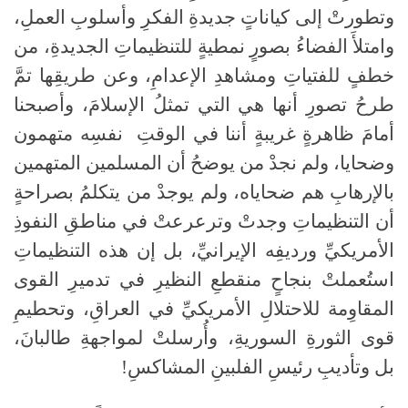
وتطورتْ إلى كياناتٍ جديدةِ الفكرِ وأسلوبِ العملِ،
وامتلأَ الفضاءُ بصورٍ نمطيةٍ للتنظيماتِ الجديدةِ، من
خطفٍ للفتياتِ ومشاهدِ الإعدامِ، وعن طريقِها تمَّ
طرحُ تصورِ أنها هي التي تمثلُ الإسلامَ، وأصبحنا
أمامَ ظاهرةٍ غريبةٍ أننا في الوقتِ نفسِه متهمون
وضحايا، ولم نجدْ من يوضحُ أن المسلمين المتهمين
بالإرهابِ هم ضحاياه، ولم يوجدْ من يتكلمُ بصراحةٍ
أن التنظيماتِ وجدتْ وترعرعتْ في مناطقِ النفوذِ
الأمريكيِّ ورديفِه الإيرانيِّ، بل إن هذه التنظيماتِ
استُعملتْ بنجاحٍ منقطعِ النظيرِ في تدميرِ القوى
المقاوِمة للاحتلالِ الأمريكيِّ في العراقِ، وتحطيمِ
قوى الثورةِ السوريةِ، وأُرسلتْ لمواجهةِ طالبانَ،
بل وتأديبِ رئيسِ الفلبينِ المشاكسِ!