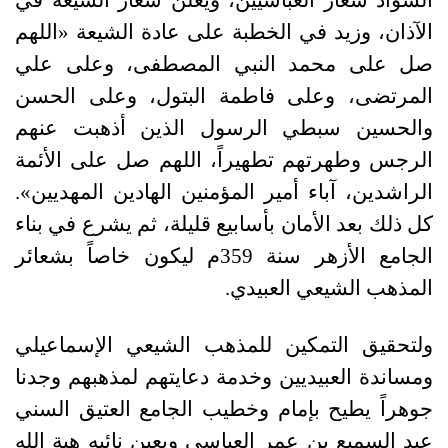
الآذان، وزيد في الخطبة على عادة الشيعة «اللهم
صل على محمد النبي المصطفى، وعلى علي
المرتضى، وعلى فاطمة البتول، وعلى الحسن
والحسين سبطي الرسول الذين أذهبت عنهم
الرجس وطهرتهم تطهيراً، اللهم صل على الأئمة
الراشدين، آباء أمير المؤمنين الهادين المهديين».
كل ذلك بعد الأمان بأسابيع قليلة، ثم يشرع في بناء
الجامع الأزهر سنة 359م ليكون خاصاً بشعائر
المذهب الشيعي العبيدي.
ولتحقيق التمكين للمذهب الشيعي الإسماعيلي
ومساندة العبيديين وخدمة دعايتهم لمذهبهم وجدنا
جوهراً يطيح بإمام وخطيب الجامع العتيق السني
عبد السميع بن عمر العباسي ويعين نائبه هبة الله