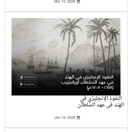
للإنجليز
Mar 15, 2026
النفوذ الإنجليزي في
الهند في عهد السلطان
أورانجزيب (1658-
1707م)
Jan 19, 2026