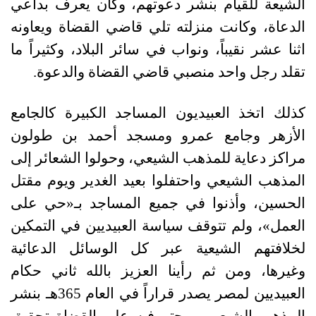
الشيعة للقيام بنشر دعوتهم، وكان يعرف بداعي
الدعاة، وكانت منزلته تلي قاضي القضاة ويعاونه
اثنا عشر نقيباً، ونواب في سائر البلاد، وكثيراً ما
تقلد رجل واحد منصبي قاضي القضاة والدعوة.
كذلك اتخذ العبيديون المساجد الكبيرة كالجامع
الأزهر وجامع عمرو ومسجد أحمد بن طولون
مراكز دعاية للمذهب الشيعي، وحولوا الشعائر إلى
المذهب الشيعي واحتفلوا بعيد الغدير ويوم مقتل
الحسين، وأذنوا في جميع المساجد بـ«حي على
العمل»، ولم تتوقف سياسة العبيديين في التمكين
لخلافتهم الشيعية عبر كل الوسائل الدعائية
وغيرها، ومن ثم رأينا العزيز بالله ثاني حكام
العبيديين لمصر يصدر قراراً في العام 365هـ بنشر
المذهب الشيعي، ويحتم فيه على القضاة تحقيق