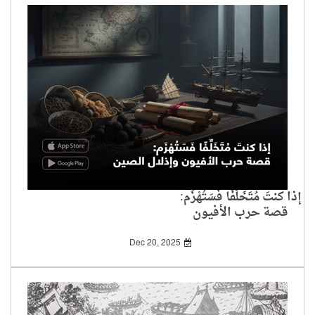
إذا كنتَ مُتَخَلِّفًا فَسَتُهْزَم:
قصة حرب الأفيون
وإذلال الصين
Dec 20, 2025