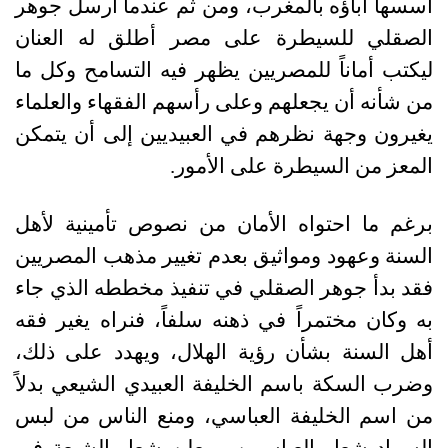
أسسها آباؤه بالمغرب، ومن ثم عندما أرسل جوهر
الصقلي للسيطرة على مصر أطلق له العنان
ليكتب أماناً للمصريين يظهر فيه التسامح وكل ما
من شأنه أن يجعلهم وعلى رأسهم الفقهاء والعلماء
يغيرون وجهة نظرهم في العبيديين إلى أن يتمكن
المعز من السيطرة على الأمور.
برغم ما احتواه الأمان من نصوص تأمينية لأهل
السنة وعهود ومواثيق بعدم تغيير مذهب المصريين
فقد بدأ جوهر الصقلي في تنفيذ مخططه الذي جاء
به وكان مختمراً في ذهنه سلفاً، فنراه يغير فقه
أهل السنة بشأن رؤية الهلال، ويهدد على ذلك،
وضرب السكة باسم الخليفة العبيدي الشيعي بدلاً
من اسم الخليفة العباسي، ومنع الناس من لبس
السواد شعار العباسيين، ويعلن شعار الشيعة في