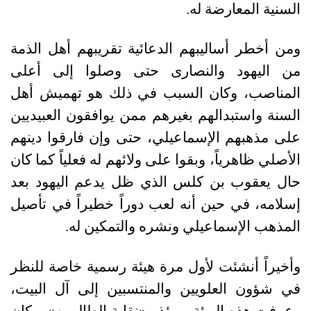
السنية المعارضة له.
ومن أخطر أساليبهم الدعائية تقريبهم أهل الذمة
من اليهود والنصارى حتى وصلوا إلى أعلى
المناصب، وكان السبب في ذلك هو تهميش أهل
السنة واستبدالهم بغيرهم ممن يوافقون العبيديين
على مذهبهم الإسماعيلي، حتى وإن فارقوا دينهم
الأصلي ظاهرياً، وبقوا على ولائهم له فعلياً كما كان
حال يعقوب بن كلس الذي ظل يدعم اليهود بعد
إسلامه، في حين أنه لعب دوراً خطيراً في تأصيل
المذهب الإسماعيلي ونشره والتمكين له.
وأخيراً أنشئت لأول مرة هيئة رسمية خاصة للنظر
في شؤون العلويين والمنتسبين إلى آل البيت،
وعرفت هذه الهيئة يومئذ بـ«نقابة الطالبيين»، وكان