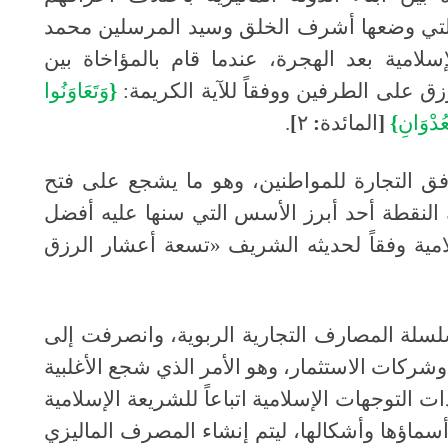
لى التي وضعها أشرف الخلق وسيد المرسلين محمد
إسلامية بعد الهجرة، عندما قام بالمؤاخاة بين
زق على الطرفين ووفقاً للآية الكريمة:
{
وَتَعَاوَنُوا
ُدْوَانِ
}
[
المائدة
:
٢
]
.
 أفق التجارة للمواطنين، وهو ما يشجع على فتح
ك النقطة أحد أبرز الأسس التي سنها عليه أفضل
امية وفقاً لحديثه الشريف «تسعة أعشار الرزق
سلسلة المصارف التجارية الربوية، وانصرفت إلى
شركات الاستثمار، وهو الأمر الذي شجع الأغلبية
التوجهات الإسلامية اتباعاً للشريعة الإسلامية
 أسماؤها وأشكالها، ليتم إنشاء المصرف الماليزي