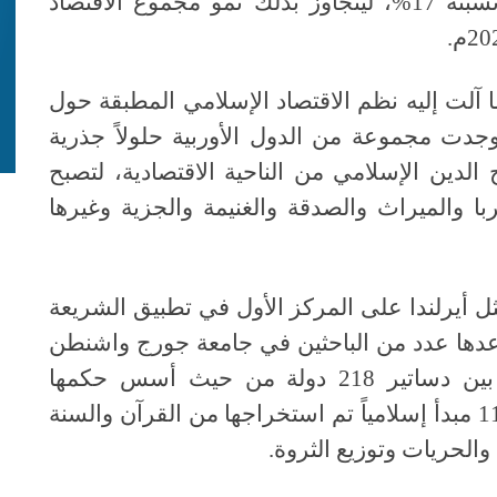
الإسلامي معدل نمو سنوي مركب تبلغ نسبته 17%، ليتجاوز بذلك نمو مجموع الاقتصاد
 آلت إليه نظم الاقتصاد الإسلامي المطبقة حول
 وجدت مجموعة من الدول الأوربية حلولاً جذرية
الدين الإسلامي من الناحية الاقتصادية، لتصبح
ا والميراث والصدقة والغنيمة والجزية وغيرها
ل أيرلندا على المركز الأول في تطبيق الشريعة
أعدها عدد من الباحثين في جامعة جورج واشنطن
الأمريكية، حيث قام الباحثون بالمقارنة بين دساتير 218 دولة من حيث أسس حكمها
واقتصادها وتعاملها مع المواطنين، وبين 113 مبدأ إسلامياً تم استخراجها من القرآن والسنة
د والحريات وتوزيع الثروة.