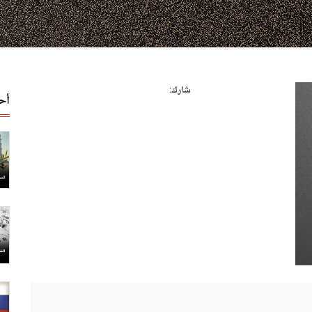
شارك:
أح