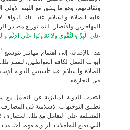
وثقافاتهم، وهو ما يتفق مع اللبنة الأو
عليه الصلاة والسلام عند بناء الدولة ال
المهاجرين والأنصار، ليتم توزيع مصادر الر
عَلَى
الْبِرِّ
وَالتَّقْوَى
وَلا
تَعَاوَنُوا
عَلَى
الإثْمِ
والْع
هذا بالإضافة إلى اهتمام مهاتير بتوسيع
أبواب العمل لكافة المواطنين، لتعتبر تل
الصلاة والسلام عند تأسيس الدولة الإسل
في التجارة»
.
ابتعدت الدولة الماليزية عن التعامل مع 
تطبيق التوجيهات الإسلامية في المصارف و
المسلمة على التعامل مع تلك المصارف ذات 
التي تمنع التعاملات الربوية مهما اختلفت