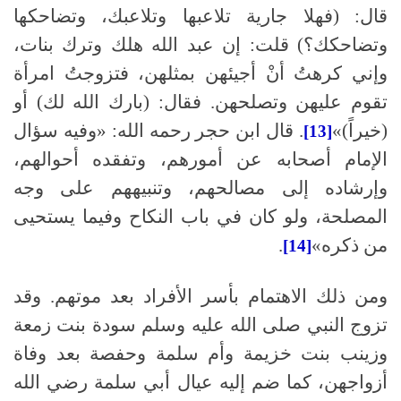
قال
:
(فهلا جارية تلاعبها وتلاعبك، وتضاحكها
وتضاحكك؟) قلت
:
إن عبد الله هلك وترك بنات،
وإني كرهتُ أنْ أجيئهن بمثلهن، فتزوجتُ امرأة
تقوم عليهن وتصلحهن
.
فقال
:
(بارك الله لك) أو
(خيراً)»
.
قال ابن حجر رحمه الله
:
«وفيه سؤال
[13]
الإمام أصحابه عن أمورهم، وتفقده أحوالهم،
وإرشاده إلى مصالحهم، وتنبيههم على وجه
المصلحة، ولو كان في باب النكاح وفيما يستحيى
من ذكره»
.
[14]
ومن ذلك الاهتمام بأسر الأفراد بعد موتهم
.
وقد
تزوج النبي
صلى الله عليه وسلم
سودة بنت زمعة
وزينب بنت خزيمة وأم سلمة وحفصة بعد وفاة
أزواجهن، كما ضم إليه عيال أبي سلمة رضي الله