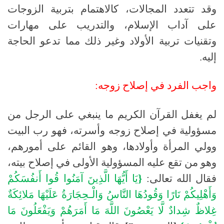
وقد تتعدد المجالات، كالاهتمام بتربية الزوجات
على آداب الإسلام، والتدريب على مهارات
وتقنيات تربية الأولاد وغير ذلك مما تدعو الحاجة
إليه
.
واجب
الفرد
في
إصلاح
زوجه:
لم يغفل القرآن الكريم ما ينبغي على الرجل من
مسؤولية في إصلاح زوجه وأسرته، فهو رب البيت
وولي المرأة وأولادها، وهو القائم على أمورهم،
وهو من تقع عليه المسؤولية الأولى في إصلاح بيته،
فقال الله تعالى
:
{
يَا
أَيُّهَا
الَّذِينَ
آمَنُوا
قُوا
أَنفُسَكُمْ
وَأَهْلِيكُمْ
نَارًا
وَقُودُهَا
النَّاسُ
وَالْـحِجَارَةُ
عَلَيْهَا
مَلائِكَةٌ
غِلاظٌ
شِدادٌ
لَّا
يَعْصُونَ
اللَّهَ
مَا
أَمَرَهُمْ
وَيَفْعَلُونَ
مَا