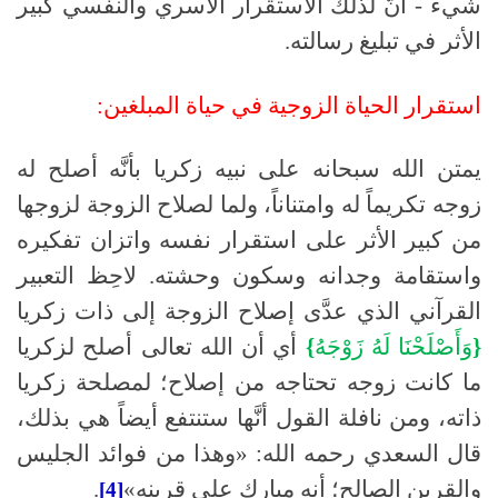
شيء - أنَّ لذلك الاستقرار الأسري والنفسي كبير
الأثر في تبليغ رسالته
.
استقرار
الحياة
الزوجية
في
حياة
المبلغين:
يمتن الله سبحانه على نبيه زكريا بأنَّه أصلح له
زوجه تكريماً له وامتناناً، ولما لصلاح الزوجة لزوجها
من كبير الأثر على استقرار نفسه واتزان تفكيره
واستقامة وجدانه وسكون وحشته
.
لاحِظ التعبير
القرآني الذي عدَّى إصلاح الزوجة إلى ذات زكريا
{
وَأَصْلَحْنَا
لَهُ
زَوْجَهُ
}
أي أن الله تعالى أصلح لزكريا
ما كانت زوجه تحتاجه من إصلاح؛ لمصلحة زكريا
ذاته، ومن نافلة القول أنَّها ستنتفع أيضاً هي بذلك،
قال السعدي رحمه الله
:
«وهذا من فوائد الجليس
والقرين الصالح؛ أنه مبارك على قرينه»
.
[4]