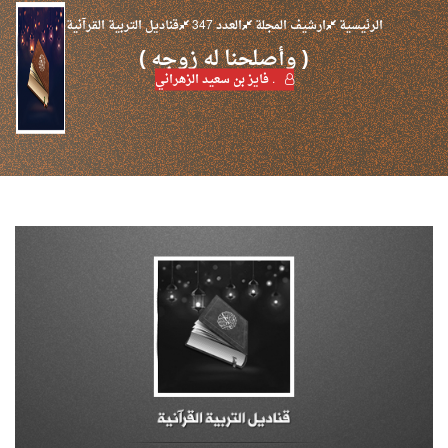
الرئيسية
ارشيف المجلة
العدد 347
قناديل التربية القرآنية
( وأصلحنا له زوجه )
. فايز بن سعيد الزهراني