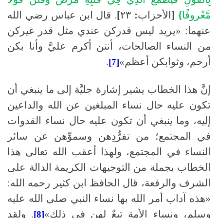
مَّعْروفًا
}
[
الأحزاب
:
٢٣
]
.
قال ابن عباس رضي الله
عنهما
:
«يريد ليس قدركن عندي مثل قدر غيركن
من النساء الصالحات، أنتن أكرم عليَّ وأنا بكن
أرحم، وثوابكن أعظم»
.
[7]
إنَّ هذا الخطاب يشير إشارة جليَّة إلى ما ينبغي أن
تكون عليه حال نساء المبلغين عن الله والداعين
إليه، وما ينبغي أن تكون عليه حال نساء القدوات
في المجتمع؛ من تفرُّدِهن وسموِّهن عن سائر
النساء في المجتمع، ولهذا أعقب الله تعالى هذا
الخطاب بجملة من التوجيهات الكريمة الدالة على
الشرف والرفعة، قال الحافظ ابن كثير رحمه الله
:
«هذه آداب أمر الله بها نساء النبي
صلى الله عليه
وسلم
، ونساء الأمة تبعٌ لهن في ذلك»
.
ولقد
[8]