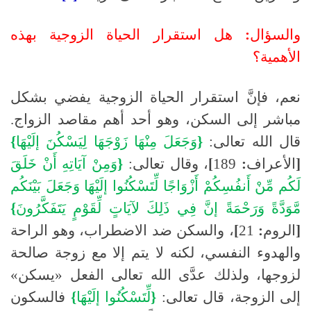
والسؤال
:
هل
استقرار
الحياة
الزوجية
بهذه
الأهمية؟
نعم، فإنَّ استقرار الحياة الزوجية يفضي بشكل
مباشر إلى السكن، وهو أحد أهم مقاصد الزواج
.
قال الله تعالى
:
{
وَجَعَلَ
مِنْهَا
زَوْجَهَا
لِيَسْكُنَ
إلَيْهَا
}
[
الأعراف
:
189
]
، وقال تعالى
:
{
وَمِنْ
آيَاتِهِ
أَنْ
خَلَقَ
لَكُم
مِّنْ
أَنفُسِكُمْ
أَزْوَاجًا
لِّتَسْكُنُوا
إلَيْهَا
وَجَعَلَ
بَيْنَكُم
مَّوَدَّةً
وَرَحْمَةً
إنَّ
فِي
ذَلِكَ
لآيَاتٍ
لِّقَوْمٍ
يَتَفَكَّرُونَ
}
[
الروم
:
21
]
، والسكن ضد الاضطراب، وهو الراحة
والهدوء النفسي، لكنه لا يتم إلا مع زوجة صالحة
لزوجها، ولذلك عدَّى الله تعالى الفعل «يسكن»
إلى الزوجة، قال تعالى
:
{
لِّتَسْكُنُوا
إلَيْهَا
}
فالسكون