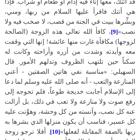
قد أتتك، معها إناءٌ فيه إدام أو طعام أو شراب
.
فإذا
هي أتتك فاقرأ عليها السلام من ربها، ومني،
وبشِّرها ببيت في الجنة من قصب، لا صخب فيه ولا
نصب»
، كافأ الله تعالى هذه الزوجة
(
الصالحة
[9]
لزوجها
)
مكافأة غارت منها عائشة
!
إنها التي وقفت
معه وأيدته وشدت من أزره وأراحته وكانت له
سكناً حين تلتهب الظروف وتدلهم الأمور
.
قال
السهيلي
:
«مناسبة نفي هاتين الصفتين - أعني
المنازعة والتعب - أنه
صلى الله عليه وسلم
لما دعا
إلى الإسلام أجابت خديجة طوعاً، فلم تحوجه إلى
رفع صوت ولا منازعة ولا تعب في ذلك، بل أزالت
عنه كل نصب، وآنسته من كل وحشة، وهوَّنت عليه
كل عسير، فناسب أن يكون منزلها الذي بشرها به
ربها بالصفة المقابلة لفعلها»
.
أفلا ترجو زوجة
[10]