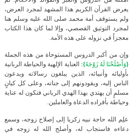
يعرض القرآن الكريم هذا المشهد لمجرد العرض،
ولم يستوقف أمة محمد صلى الله عليه وسلم هنا
لمجرد التوثيق القصصي، وإلا لما كان هذا الكتاب
معجزاً في نزوله على هذه الأمة.
وإن من أكبر الدروس المستوحاة من هذه الجملة
{
وَأَصْلَحْنَا
لَهُ
زَوْجَهُ
}
: العناية الإلهية والحياطة الربانية
بأوليائه وأنبيائه، الذين يبلغون رسالاته ويدعون
الناس إليه، ويقودونهم إلى جناته، وعلى كل كيانٍ
مسلمٍ أن يهتدي بهذا الهدي الرباني فتكون له عناية
وحياطة بأفراده الدعاة والعاملين
.
علِم الله حاجة نبيه زكريا إلى إصلاح زوجه، وسمع
دعاءه فاستجاب له، وأصلح الله له زوجه في