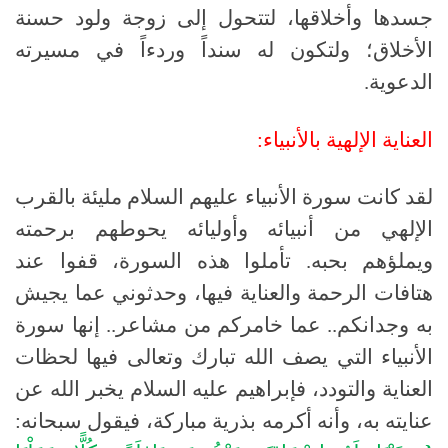
جسدها وأخلاقها، لتتحول إلى زوجة ولود حسنة
الأخلاق؛ ولتكون له سنداً وردءاً في مسيرته
الدعوية
.
العناية
الإلهية
بالأنبياء:
لقد كانت سورة الأنبياء عليهم السلام مليئة بالقرب
الإلهي من أنبيائه وأوليائه يحوطهم برحمته
ويملؤهم بحبه
.
تأملوا هذه السورة، قفوا عند
هتافات الرحمة والعناية فيها، وحدثوني عما يجيش
به وجدانكم
..
عما خامركم من مشاعر
.
. إنها سورة
الأنبياء التي يصف الله تبارك وتعالى فيها لحظات
العناية والتودد، فإبراهيم عليه السلام يخبر الله عن
عنايته به، وأنه أكرمه بذرية مباركة، فيقول سبحانه
: