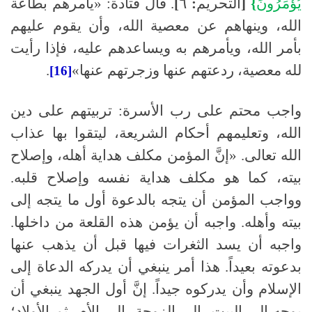
يُؤْمَرُونَ
}
[
التحريم
:
٦
]
.
قال قتادة
:
«يأمرهم بطاعة
الله، وينهاهم عن معصية الله، وأن يقوم عليهم
بأمر الله، ويأمرهم به ويساعدهم عليه، فإذا رأيت
لله معصية، ردعتهم عنها وزجرتهم عنها»
.
[16]
واجب محتم على رب الأسرة
:
تربيتهم على دين
الله، وتعليمهم أحكام الشريعة، ليتقوا بها عذاب
الله تعالى
.
«إنَّ المؤمن مكلف هداية أهله، وإصلاح
بيته، كما هو مكلف هداية نفسه وإصلاح قلبه
.
وواجب المؤمن أن يتجه بالدعوة أول ما يتجه إلى
بيته وأهله
.
واجبه أن يؤمن هذه القلعة من داخلها
.
واجبه أن يسد الثغرات فيها قبل أن يذهب عنها
بدعوته بعيداً
.
هذا أمر ينبغي أن يدركه الدعاة إلى
الإسلام وأن يدركوه جيداً
.
إنَّ أول الجهد ينبغي أن
يوجه إلى البيت، إلى الزوجة، إلى الأم، ثم الأولاد؛