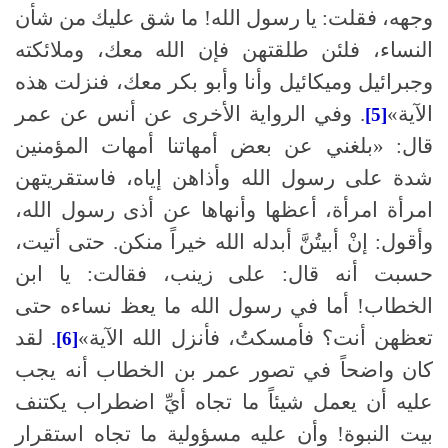
وجهه، فقلت
:
يا رسول الله
!
ما شق عليك من شأن
النساء، فلئن طلقتهن فإن الله معك، وملائكته
وجبرائيل وميكائيل وأنا وأبو بكر معك، فنزلت هذه
الآية»
.
وفي الرواية الأخرى عن أنس عن عمر
[5]
قال
:
«بلغني عن بعض أمهاتنا أمهات المؤمنين
شدة على رسول الله وأذاهن إياه، فاستقريتهن
امرأة امرأة، أعظها وأنهاها عن أذى رسول الله،
وأقول
:
إنْ أبيتُنَّ أبدله الله خيراً منكن
.
حتى أتيت،
حسبت أنه قال
:
على زينب، فقالت
:
يا ابن
الخطاب
!
أما في رسول الله ما يعظ نساءه حتى
تعظهن أنت؟ فأمسكتُ، فأنزل الله الآية»
.
لقد
[6]
كان واضحاً في تصور عمر بن الخطاب أنه يجب
عليه أن يعمل شيئاً ما تجاه أيِّ اضطراب يكتنف
بيت النبوة
!
وأن عليه مسؤولية ما تجاه استقرار