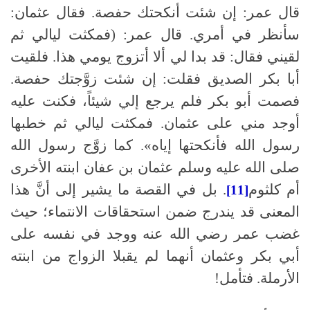
قال عمر
:
إن شئت أنكحتك حفصة
.
فقال عثمان
:
سأنظر في أمري
.
قال عمر
: (
فمكثت ليالي ثم
لقيني فقال
:
قد بدا لي ألا أتزوج يومي هذا
.
فلقيت
أبا بكر الصديق فقلت
:
إن شئت زوَّجتك حفصة
.
فصمت أبو بكر فلم يرجع إلي شيئاً، فكنت عليه
أوجد مني على عثمان
.
فمكثت ليالي ثم خطبها
رسول الله فأنكحتها إياه»
.
كما زوَّج رسول الله
صلى الله عليه وسلم
عثمان بن عفان ابنته الأخرى
أم كلثوم
.
بل في القصة ما يشير إلى أنَّ هذا
[11]
المعنى قد يندرج ضمن استحقاقات الانتماء؛ حيث
غضب عمر رضي الله عنه ووجد في نفسه على
أبي بكر وعثمان أنهما لم يقبلا الزواج من ابنته
الأرملة
.
فتأمل
!