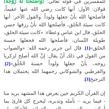
للمفسرين في قوله تعالى:
{وَأَصْلَحْنَا لَهُ زَوْجَهُ}
قولان: الأول: أنها كانت رضي الله عنها عقيماً،
فأصلحها الله بأنْ جعلها ولوداً. والقول الآخر: أنها
كانت سيئة الخُلق، فأصلحها الله بأنْ رزقها حسن
الخلق، قال ابن عباس وعطاء: «كانت سيئة الخلق،
طويلة اللسان، فأصلحها الله فجعلها حسنة
الخلق»
. قال ابن جرير رحمه الله: «والصواب
[1]
من القول في ذلك أنْ يقال: إنَّ الله أصلح لزكريا
زوجه، بأنْ جعلها ولوداً حسنة الخُلُق»
.
[2]
والقرطبي والشوكاني رحمهما الله يحتملان هذا
الترجيح
.
[3]
إن القرآن الكريم حين يعرض هذا المشهد يريد منا
- فيما يريد – تأمله وتدبره، ليخرج كل قارئ بما
أمكنه من الدروس والعبر والفوائد والأحكام. لم