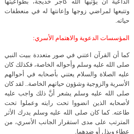
الداعية أن يؤتيها الله كأجر خديجة، بطواعيتها
وتتبعها لمراضي زوجها وإعانتها له في منعطفات
حياته
.
المؤسسات
الدعوية
والاهتمام
الأسري:
كما أن القرآن اعتني في صور متعددة ببيت النبي
صلى الله عليه وسلم
وأحواله الخاصة، فكذلك كان
عليه الصلاة والسلام يعتني بأصحابه في أحوالهم
الأسرية والزوجية وشؤون حياتهم الخاصة
..
لقد كان
صلى الله عليه وسلم
يشعر أنَّ ذلك واجب عليه
لأصحابه الذين انضووا تحت رايته وعملوا تحت
طاعته
.
كما كان
صلى الله عليه وسلم
يدرك الأثر
المترتب على مدى استقرار الجانب الأسري، من
عطاء وبذل أو ضدهما
.