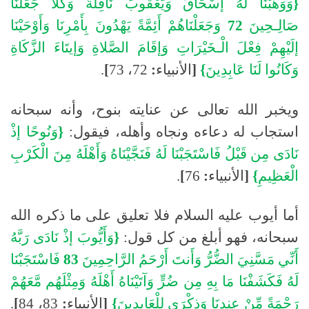
{
وَوَهَبْنَا
لَهُ
إسْحَاقَ
وَيَعْقُوبَ
نَافِلَةً
وَكُلًّا
جَعَلْنَا
صَالِـحِينَ
72
وَجَعَلْنَاهُمْ
أَئِمَّةً
يَهْدُونَ
بِأَمْرِنَا
وَأَوْحَيْنَا
إلَيْهِمْ
فِعْلَ
الْـخَيْرَاتِ
وَإقَامَ
الصَّلاةِ
وَإيتَاءَ
الزَّكَاةِ
وَكَانُوا
لَنَا
عَابِدِينَ
}
[
الأنبياء
:
72،
73
]
.
ويخبر الله تعالى عن عنايته بنوح، وأنه سبحانه
استجاب له دعاءه ونجاه وأهله، فيقول
:
{
وَنُوحًا
إذْ
نَادَى
مِن
قَبْلُ
فَاسْتَجَبْنَا
لَهُ
فَنَجَّيْنَاهُ
وَأَهْلَهُ
مِنَ
الْكَرْبِ
الْعَظِيمِ
}
[
الأنبياء
:
76
]
.
أما أيوب عليه السلام فلا تعليق على ما ذكره الله
سبحانه، فهو أبلغ من كل قول
:
{
وَأَيُّوبَ
إذْ
نَادَى
رَبَّهُ
أَنِّي
مَسَّنِيَ
الضُّرُّ
وَأَنتَ
أَرْحَمُ
الرَّاحِمِينَ
83
فَاسْتَجَبْنَا
لَهُ
فَكَشَفْنَا
مَا
بِهِ
مِن
ضُرٍّ
وَآتَيْنَاهُ
أَهْلَهُ
وَمِثْلَهُم
مَّعَهُمْ
رَحْمَةً
مِّنْ
عِندِنَا
وَذِكْرَى
لِلْعَابِدِينَ
}
[
الأنبياء
:
83،
84
]
.