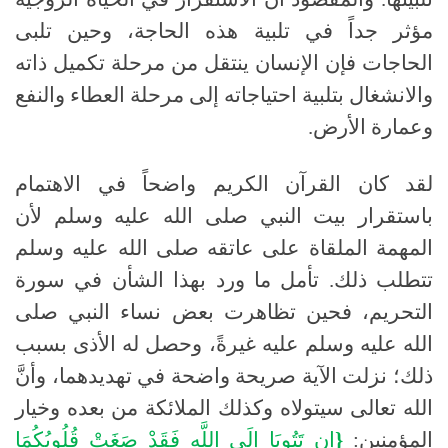
مؤثر جداً في تلبية هذه الحاجة، وحين تلبى
الحاجات فإن الإنسان ينتقل من مرحلة تكميل ذاته
والانشغال بتلبية احتياجاته إلى مرحلة العطاء والنفع
وعمارة الأرض
.
لقد كان القرآن الكريم واضحاً في الاهتمام
باستقرار بيت النبي
صلى الله عليه وسلم
لأن
المهمة الملقاة على عاتقه
صلى الله عليه وسلم
تتطلب ذلك
.
تأمل ما ورد بهذا الشأن في سورة
التحريم، فحين تظاهرت بعض نساء النبي
صلى
الله عليه وسلم
عليه غيرةً، وحصل له الأذى بسبب
ذلك؛ نزلت الآية صريحة واضحة في تهديدهما، وأنَّ
الله تعالى سيتولاه وكذلك الملائكة من بعده وخيار
المؤمنين:
{
إن
تَتُوبَا
إلَى
اللَّهِ
فَقَدْ
صَغَتْ
قُلُوبُكُمَا