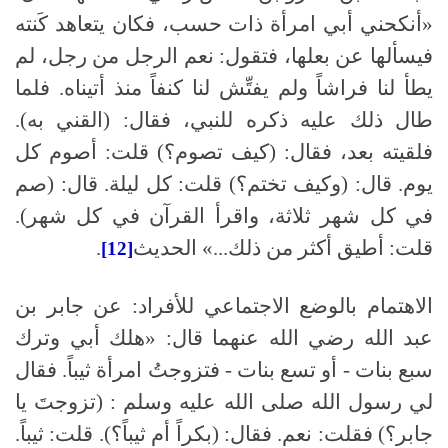
«أنكحني أبي امرأة ذات حسب، فكان يتعاهد كَنته
فيسألها عن بعلها، فتقول
:
نعم الرجل من رجل، لم
يطأ لنا فراشاً ولم يفتِّش لنا كنفاً منذ أتيناه
.
فلما
طال ذلك عليه ذكره للنبي، فقال
:
(القني به)
.
فلقيته بعد، فقال
:
(كيف تصوم؟) قلت
:
أصوم كل
يوم
.
قال
:
(وكيف تختم؟) قلت
:
كل ليلة
.
قال
:
(صم
في كل شهر ثلاثة، واقرأ القرآن في كل شهر)
.
قلت
:
أطيق أكثر من ذلك
...
» الحديث
.
[12]
الاهتمام
بالوضع
الاجتماعي
للأفراد:
عن جابر بن
عبد الله رضي الله عنهما قال
:
«هلك أبي وترك
سبع بنات - أو تسع بنات - فتزوجتُ امرأة ثيباً
.
فقال
لي رسول الله
صلى الله عليه وسلم :
(تزوجتَ يا
جابر؟) فقلت
:
نعم
.
فقال
:
(بكراً أم ثيباً؟)
.
قلت
:
ثيباً
.