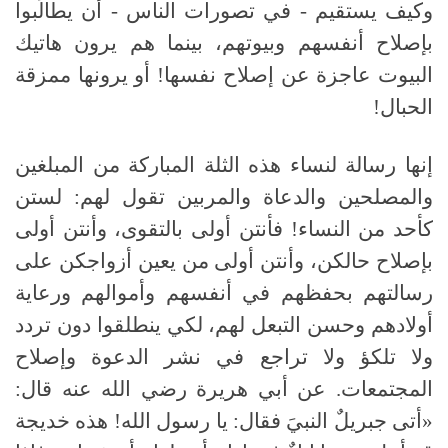
وكيف يستقيم - في تصورات الناس - أن يطالَبوا
بإصلاح أنفسهم وبيوتهم، بينما هم يرون هاتيك
البيوت عاجزة عن إصلاح نفسها
!
أو يرونها ممزقة
الحبال
!
إنها رسالة لنساء هذه الثلة المباركة من المبلغين
والمصلحين والدعاة والمربين تقول لهم
:
لستن
كأحد من النساء
!
فأنتن أولى بالتقوى، وأنتن أولى
بإصلاح حالكن، وأنتن أولى من يعين أزواجكن على
رسالتهم بحفظهم في أنفسهم وأموالهم ورعاية
أولادهم وحسن التبعل لهم، لكي ينطلقوا دون تردد
ولا تلكؤ ولا تراجع في نشر الدعوة وإصلاح
المجتمعات
.
عن أبي هريرة رضي الله عنه قال
:
«أتى جبريلٌ النبيَ فقال
:
يا رسول الله
!
هذه خديجة