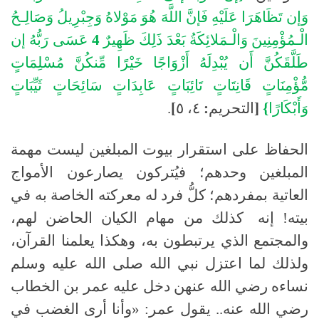
وَإن
تَظَاهَرَا
عَلَيْهِ
فَإنَّ
اللَّهَ
هُوَ
مَوْلاهُ
وَجِبْرِيلُ
وَصَالِـحُ
الْـمُؤْمِنِينَ
وَالْـمَلائِكَةُ
بَعْدَ
ذَلِكَ
ظَهِيرٌ
4
عَسَى
رَبُّهُ
إن
طَلَّقَكُنَّ
أَن
يُبْدِلَهُ
أَزْوَاجًا
خَيْرًا
مِّنكُنَّ
مُسْلِمَاتٍ
مُّؤْمِنَاتٍ
قَانِتَاتٍ
تَائِبَاتٍ
عَابِدَاتٍ
سَائِحَاتٍ
ثَيِّبَاتٍ
وَأَبْكَارًا
}
[
التحريم
:
٤،
٥
]
.
الحفاظ على استقرار بيوت المبلغين ليست مهمة
المبلغين وحدهم؛ فيُتركون يصارعون الأمواج
العاتية بمفردهم؛ كلُّ فرد له معركته الخاصة به في
بيته
!
إنه
كذلك من مهام الكيان الحاضن لهم،
والمجتمع الذي يرتبطون به، وهكذا يعلمنا القرآن،
ولذلك لما اعتزل نبي الله
صلى الله عليه وسلم
نساءه رضي الله عنهن دخل عليه عمر بن الخطاب
رضي الله عنه
..
يقول عمر
:
«وأنا أرى الغضب في