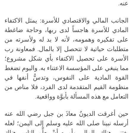
عنه
.
الجانب
المالي
والاقتصادي
للأسرة: يمثل الاكتفاء
المادي للأسرة هاجساً لدى ربها، وحاجة ضاغطة
على تفكيره وهمومه، لأنه لا بد له ولأسرته من
متطلبات حياتية لا تتحصل إلا بالمال
.
فمعاونة رب
الأسرة على تحصيل الاكتفاء بأي شكل مشروع؛
مما ينبغي على المؤسسة الاعتناء به
.
واليوم تضغط
القوة المادية على النفوس، وتدسُّ أنفها في
منظومة القيم المتقدمة لدى الفرد، فلا مناص من
التعامل مع هذه المسألة بأبوَّة وواقعية
.
حين أغرقت الديونُ معاذَ بن جبل رضي الله عنه
أرسله نبينا
صلى الله عليه وسلم
إلى اليمن؛ لعله
يغتني هناك بالمال، وأمره أنْ يعلِّم الناس هناك