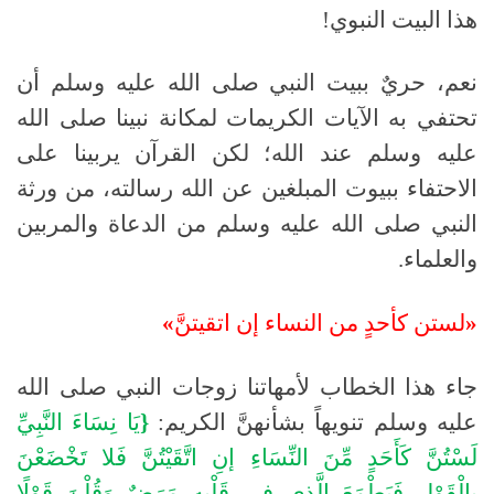
هذا البيت النبوي
!
نعم، حريٌ ببيت النبي
صلى الله عليه وسلم
أن
تحتفي به الآيات الكريمات لمكانة نبينا
صلى الله
عليه وسلم
عند الله؛ لكن القرآن يربينا على
الاحتفاء ببيوت المبلغين عن الله رسالته، من ورثة
النبي
صلى الله عليه وسلم
من الدعاة والمربين
والعلماء
.
«
لستن
كأحدٍ
من
النساء
إن
اتقيتنَّ
»
جاء هذا الخطاب لأمهاتنا زوجات النبي
صلى الله
عليه وسلم
تنويهاً بشأنهنَّ الكريم:
{
يَا
نِسَاءَ
النَّبِيِّ
لَسْتُنَّ
كَأَحَدٍ
مِّنَ
النِّسَاءِ
إنِ
اتَّقَيْتُنَّ
فَلا
تَخْضَعْنَ
بِالْقَوْلِ
فَيَطْمَعَ
الَّذِي
فِي
قَلْبِهِ
مَرَضٌ
وَقُلْنَ
قَوْلًا