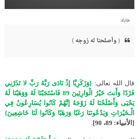
شارك:
( وأصلحنا له زوجه )
قال الله تعالى:
{وَزَكَرِيَّا إذْ نَادَى رَبَّهُ رَبِّ لا تَذَرْنِي
فَرْدًا وَأَنتَ خَيْرُ الْوَارِثِينَ 89 فَاسْتَجَبْنَا لَهُ وَوَهَبْنَا لَهُ
يَحْيَى وَأَصْلَحْنَا لَهُ زَوْجَهُ إنَّهُمْ كَانُوا يُسَارِعُونُ فِي
الْـخَيْرَاتِ وَيَدْعُونَنَا رَغَبًا وَرَهَبًا وَكَانُوا لَنَا خَاشِعِينَ}
[الأنبياء: 89، 90]
.