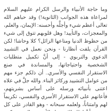
وما حاجة الأنبياء والرسل الكرام عليهم السلام
لمراعاة هذه الجوانب
(
الثانوية
!)
وقد حباهم الله
تعالى أعظم شيء وأجلَّه وأحسنه
:
الإيمان، والعلم،
والمعجزات، والتأييد
!
وهل قلوبهم تتوق إلى شيء
من حظوظ الدنيا ومتاعها الزائل؟ كلا وحاشا
!
لكن
القرآن يلفت أنظارنا - ونحن نعمل في التشييد
الدعوي والتربوي - إلى أنَّ تكميل متطلبات
الشخصية واحتياجاتها، والمساندة في صنع
الاستقرار النفسي والأسري
..
أن ذلكم جزء مهم
من عوامل التشييد وركائز البناء
.
والله جلَّ في علاه
اعتنى بأنبيائه ورسله على أساس بشريتهم،
فأعانهم على الاستقرار الأسري والنفسي، تكريماً
لهم وامتناناً، ولعلمه سبحانه - وهو القادر على كل