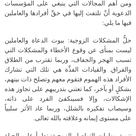
ومن أهم المجالات التي ينبغي على المؤسسات
الدعوية أنْ تلتفت إليها في حقِّ أفرادها والعاملين
فيها ما يلي
:
حلُّ
المشكلات
الزوجية: بيوت الدعاة والعاملين
ليست بمنأى عن وقوع الأخطاء والمشكلات التي
تسبب الهجر والجفاف، وربما تقترب من الطلاق
والفراق
.
والقيادات الفذَّة هي تلك التي تشارك
الأفراد هذه الهموم فتقوم معهم وتصلح ذات بينهم،
بشكلٍ أو بآخر، كما تعتني بتدريبهم على تجاوز هذه
الإشكالات، وإلا فسينكفئ الفرد على ذاته،
وسيصاب تفكيره بالشلل، وربما عاد الأثر سلبياً
على مستوى إيمانه وعلاقته بالله تعالى
.
تنمية
مهارات
التواصل
الزوجية: تطرأ على الحياة