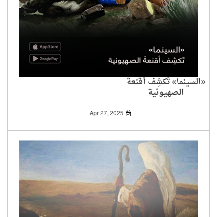
«السينما» تَكشِف أقنعةَ
الصهيونية
Apr 27, 2025