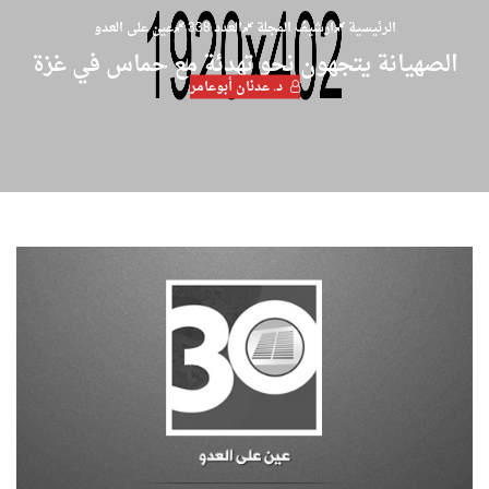
الرئيسية
ارشيف المجلة
العدد 338
عين على العدو
الصهيانة يتجهون نحو تهدئة مع حماس في غزة
د. عدنان أبوعامر