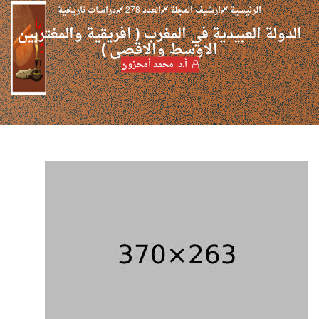
الرئيسية
ارشيف المجلة
العدد 278
دراسات تاريخية
الدولة العبيدية في المغرب ( افريقية والمغتربين
الاوسط والاقصى )
أ.د. محمد أمحزون