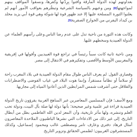
بعداوتهم لهذه الدولة المارقة وأفتوا بِرِدَّتها وكفرها، ونسقوا المواقف بينهم
لمواجهتها
. ومن وعيهم بالسياسة الشرعية وتبصُّرهم بعواقب الأمور أنهم لم
[8]
يعلنوا الثورة المسلحة عليها إلا عند ظهور قوة لها شوكة وهي قوة أبي يزيد مخلد
بن كيداد اليفرني من الخوارج الصفرية
.
[9]
وكانت هذه الثورة من ناحية تدل على عدم رضا الناس وعلى رأسهم العلماء عن
الدولة العبيدية وسخطهم عليها.
ومن ناحية ثانية كانت سبباً رئيساً في تراجع قوة العبيديين وأفولها في إفريقية
والمغربيين الأوسط والأقصى، وتفكيرهم في الانتقال إلى مصر.
وقصارى القول: لم يعرف الناس طوال مقام الدولة العبيدية في بلاد المغرب راحة
أو سلاماً أو نظاماً مستقراً، وإنما هوت البلاد في غياب الفوضى والاضطرابات
والقلاقل حتى أشرقت شمس المرابطين الذين أعادوا المياه إلى مجاريها.
ومع الأسف؛ فإن المسلمين المعاصرين عبر المناهج الغربية يقرؤون تاريخ الدولة
العبيدية قراءة غير علمية وغير صحيحة؛ بأنها دولة لها صلة بآل البيت، ودولة تحب
العلم وتنشره، ولها مآثر تاريخية، وأن المعز لدين الله الفاطمي بطل من أبطال
التاريخ، إلى غير ذلك من الادعاءات التي نشرها الباطنيون الملاحدة المعاصرون
أمثال فرهاد دفتري وعارف تامر ومصطفى غالب ومحمود إسماعيل، وكذلك
المستشرقون الغربيون؛ لطمس الحقائق وتزوير التاريخ.