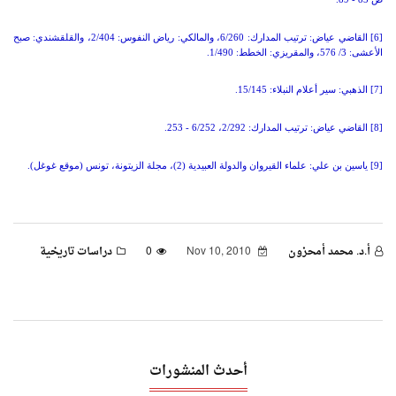
[6] القاضي عياض: ترتيب المدارك: 6/260، والمالكي: رياض النفوس: 2/404، والقلقشندي: صبح
الأعشى: 3/ 576، والمقريزي: الخطط: 1/490.
[7] الذهبي: سير أعلام النبلاء: 15/145.
[8] القاضي عياض: ترتيب المدارك: 2/292، 6/252 - 253.
[9] ياسين بن علي: علماء القيروان والدولة العبيدية (2)، مجلة الزيتونة، تونس (موقع غوغل).
أ.د. محمد أمحزون
Nov 10, 2010
0
دراسات تاريخية
أحدث المنشورات