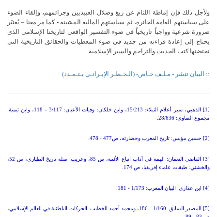
ولأجل ذلك فإن إماطة اللثام عن زيغ وضلال العبيديين وجرائمهم، وإلقاء الضوء
على سياستهم العامة الجائرة، ثم سياستهم المالية المشينة - كما مر معنا – يُعتبَر
ضرورة شرعية وواجباً تاريخياً في ضوء التفسير الواقعي لتاريخنا الإسلامي الذي
يحتاج إلى إعادة قراءته من جديد في ضوء المعطيات والحقائق التاريخية التي
تحتضنها كتب الحديث والتراجم والسير الإسلامية.
:: البيان تنشر - مـلـف خـاص- (الـخـطـر الإيـرانـي يـتـمـدد)
[1] الذهبي، سير أعلام النبلاء: 15/213، وابن خلكان: وفيات الأعيان: 3/117 - 118، وابن تيمية:
مجموع الفتاوى: 28/636.
[2] حسين مؤنس: تاريخ المغرب وحضارته، ص477 - 478.
[3] القاضي النعمان: الهمة في آداب اتباع الأئمة، ص 85، وعريب: صلة تاريخ الطباري، ص 52،
والخشني: طبقات علماء إفريقيا، ص 174.
[4] ابن عذاري: البيان المغرب: 1/173 - 181.
[5] المصدر السابق: 1/160 - 186، ومحمد أحمد الخطيب: الحركات الباطنية في العالم الإسلامي،
ص 83 - 89.