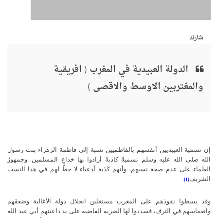
شارك:
الدولة العبيدية في المغرب ( افريقية
والمغتربين الاوسط والاقصى )
إن تسمية العبيديين أنفسهم بالفاطميين نسبة إلى فاطمة الزهراء بنت رسول
الله صلى الله عليه وسلم تسميةٌ كاذبةٌ أرادوا بها خداع المسلمين. وجمهورُ
العلماء على عدم صحة نسبهم، وأنهم كَذَبة أدعياء لا حظَّ لهم في هذا النسب
الشريف
.
[1]
وقد بسطوا نفوذهم على المغرب مستغلين انحلال دولة الأغالبة وضعفَهم
وانغماسَهم في الترف، فسددوا لها الضربة القاضية على يد داعيتهم أبي عبد الله