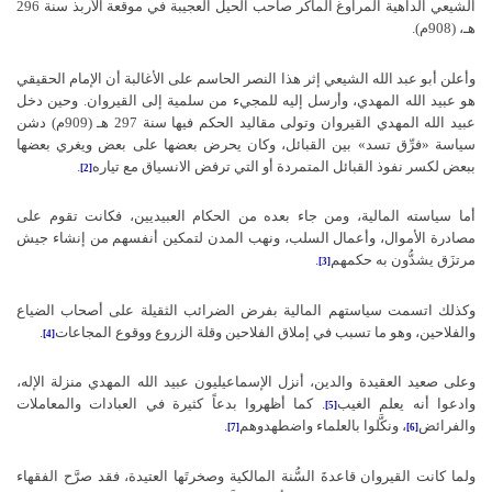
الشيعي الداهية المراوغ الماكر صاحب الحيل العجيبة في موقعة الأربذ سنة 296
هـ، (908م).
وأعلن أبو عبد الله الشيعي إثر هذا النصر الحاسم على الأغالبة أن الإمام الحقيقي
هو عبيد الله المهدي، وأرسل إليه للمجيء من سلمية إلى القيروان. وحين دخل
عبيد الله المهدي القيروان وتولى مقاليد الحكم فيها سنة 297 هـ (909م) دشن
سياسة «فرِّق تسد» بين القبائل، وكان يحرض بعضها على بعض ويغري بعضها
ببعض لكسر نفوذ القبائل المتمردة أو التي ترفض الانسياق مع تياره
.
[2]
أما سياسته المالية، ومن جاء بعده من الحكام العبيديين، فكانت تقوم على
مصادرة الأموال، وأعمال السلب، ونهب المدن لتمكين أنفسهم من إنشاء جيش
مرتزَق يشدُّون به حكمهم
.
[3]
وكذلك اتسمت سياستهم المالية بفرض الضرائب الثقيلة على أصحاب الضياع
والفلاحين، وهو ما تسبب في إملاق الفلاحين وقلة الزروع ووقوع المجاعات
.
[4]
وعلى صعيد العقيدة والدين، أنزل الإسماعيليون عبيد الله المهدي منزلة الإله،
وادعوا أنه يعلم الغيب
. كما أظهروا بدعاً كثيرة في العبادات والمعاملات
[5]
والفرائض
، ونكَّلوا بالعلماء واضطهدوهم
.
[7]
[6]
ولما كانت القيروان قاعدةَ السُّنة المالكية وصخرتَها العتيدة، فقد صرَّح الفقهاء