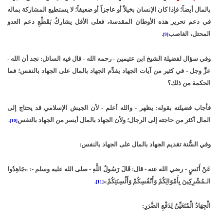
بالمال أيضاً؛ فإذا كان الإنسان بخيلاً أو عاجزاً أو ضعيفاً؛ لا يستطيع المشاركة بماله
في دعم تحرير هذه الأوطان المقدسة، فعلى الأقل يشاركُ بَقَطْعِ دعم العدو
المحتل، الغاصب
.
[9]
وفي سؤال لفضيلة الشيخ ابن عثيمين - رحمه الله - قال فيه السائل: نجد أن الله -
عزَّ وجل - في كثير من آيات الجهاد يقدِّم الجهاد بالمال على الجهاد بالنفس؛ فما
الحكمة من ذلك؟
فأجاب فضيلته بقوله: يظهر - والله أعلم - لأن الجيش الإسلامي قد يحتاج إلى
المال أكثر من حاجته إلى الرجال؛ ولأن الجهاد بالمال أيسر من الجهاد بالنفس
.
[10]
وفي السُّنة تقديم الجهاد بالمال على الجهاد بالنفس:
عَنْ أَنَسٍ - رضي الله عنه - قال: قَالَ رَسُولُ اللَّهِ - صلى الله عليه وسلم -: «جَاهِدُوا
الـمُشْرِكِينَ بِأَمْوَالِكُمْ وَأَنْفُسِكُمْ وَأَلْسِنَتِكُمْ»
.
[11]
الْجِهَادُ الْمُتَعَيِّنُ لِدَفْعِ الضَّرَرِ: