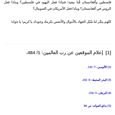
فلسطين وأفغانستان مَّنا ببعيد؛ فماذا فعل اليهود في فلسطين؟ وماذا فعل
الروس في أفغانستان؟ وماذا فعل الأمريكان في الصومال؟
اللهم يسِّر لنا سُبُل الجهاد بالأموال والأنفس بكرمك وجودك يا كريم! يا جواد!
[1] إعلام الموقعين عن رب العالمين: 1/ 484.
[2] الآلوسي: 7/ 141.
[3] البحر المحيط: 4/ 242.
[4] البرهان: 3/ 256.
[5] بدائع الفوائد: ص 86