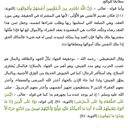
مطابقاً للواقع.
وأما قوله - تعالى -:
{إنَّ اللَّهَ اشْتَرَى مِنَ الْـمُؤْمِنِينَ أَنفُسَهُمْ وَأَمْوَالَهُم}
[التوبة:
١١١]، فكان تقديم الأنفس هو الأَوْلَى ؛ لأنها هي المشتراة في الحقيقة، وهي مورد
العقد، وهي السلعة التي استلمها ربها وطلب شراءها لنفسه، وجعل ثمن هذا
العقد رضاه وجنَّته، فكانت هي المقصودة بعقد الشراء. والأموال تَبَع لها فإذا مَلَكها
مشتريها ملك مالها؛ فإن العبد وما يملكه لسيده، ليس له فيه شيء؛ فالمالك الحق
إذا ملك النفس ملك أموالها ومتعلقاتها»
.
[5]
وقال الشنقيطي - رحمه الله -: «وحقيقة الجهاد بَذْلُ الجهد والطاقة، والمال هو
عصب الحرب، وهو مدد الجيش، وهو أهم من الجهاد بالسلاح؛ فبالمال يُشتَرَى
السلاح، وقد تُستَأجَر الرجال؛ كما في الجيوش الحديثة من الفِرَق الأجنبية، وبالمال
يجهَّز الجيش؛ ولذا لما جاء الإذن بالجهاد أعذر الله المرضى والضعفاء، وأعذر
معهم الفقراء الذين لا يستطيعون تجهيز أنفسهم، وأعذر معهم الرسـولَ - صلى
الله عليه وسلم -؛ إذ لم يوجد عنده مـا يجهزهم به؛ كما في قوله - تعالى -:
{لَيْسَ
عَلَى الضُّعَفَاءِ وَلا عَلَى الْـمَرْضَى}
[التوبة: 91]، إلى قوله:
{وَلا عَلَى الَّذِينَ إذَا مَا
أَتَوْكَ لِتَحْمِلَهُمْ قُلْتَ لا أَجِدُ مَا أَحْمِلُكُمْ عَلَيْهِ تَوَلَّوْا وَّأَعْيُنُهُمْ تَفِيضُ مِنَ الدَّمْعِ حَزَنًا أَلاَّ
يَجِدُوا مَا يُنفِقُونَ}
[التوبة: 92].