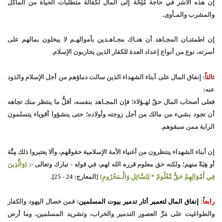
إن هذه الأُسَر في حاجة مُلِحَّة إلى المال لكفالة متطلبات الحياة من المأكل
والمشرب والمـأوى.
إن اطمئنـان المجـاهد أن هنـاك مجـاهـدين بأموالهـم لا يبخلون بمالهم على
أسرته، نوع من أنواع إعداد العدة للكفار الذين يحاربون الإسلام.
ثالثاً:
إنفاق المال على أبناء الشهداء الذين سالت دماؤهم من أجل الإسلام والذود
عنه:
فعلى أصحاب المال حقٌ لهـؤلاء؛ فإن المجـاهد بنفسه، أقلُّ ما ينتظر منك تجاهه
أن تجود بشيء من مالك من أجل زوجته وأولاده؛ حتى ينشؤوا أقوياء يتسلمون
الراية ممن سبقوهم.
إن أبناء الشهداء ينتظرون من أغنياء الأمة الإسلامية حقوقَهم، وألا يعتبروا ذلك مِنَّة
أو هِبَةً منهم؛ ولكنه حق معلوم قرره الله لهم، في قوله - تبارك وتعالى -:
{وَالَّذِينَ
فِي أَمْوَالِهِمْ حَقٌّ مَّعْلُومٌ * لِلسَّائِلِ وَالْـمَحْرُومِ}
[المعارج: 24 - 25].
رابعاً:
إنفاق المال لتعمير أثار تدمير بيوت المسلمين:
فمن خصال اليهود والكفار
والطواغيت على مَرِّ العصور التدمير والخراب، وتشريد المسلمين، وما أرض