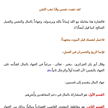
لقد ذهبت نفسي وقَدْ ذهب الثمَن
فالتجارة هنا معاملة مع الله إيماناً بالله وبرسوله، وجهاداً بالمال والنفس والعمل
الصالح، كما قيل أيضاً[7]:
فاعمل لنفسك قبل الموت مجتهداً؛
فإنما الربح والخسران في العملِ»
وقال أبو بكر الجزائري: «يخبر - تعالى - مرغباً في الجهاد بالمال لتقدُّمه على
الجهاد بالنفس؛ لأن العدة أولاً والرجال ثانياً»
.
[8]
جهاد المال ينقسم إلى قسمين:
القسم الأول:
هو المشاركة بالمال في دعم المجاهدين وأُسَرِهم.
القسم الثاني:
هو مقاطعة المعتدي الغاصب اقتصادياً ومالياً؛ وذلك من الجهاد