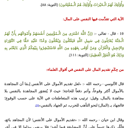
وَأُوْلَئِكَ لَهُمُ الْـخَيْرَاتُ وَأُوْلَئِكَ هُمُ الْـمُفْلِحُونَ}
[التوبة: ٨٨].
الآية التي تقدَّمت فيها النفس على المال:
10 - قال - تعالى -:
{إنَّ اللَّهَ اشْتَرَى مِنَ الْـمُؤْمِنِينَ أَنفُسَهُمْ وَأَمْوَالَهُم بِأَنَّ لَهُمُ
الْـجَنَّةَ يُقَاتِلُونَ فِي سَبِيلِ اللَّهِ فَيَقْتُلُونَ وَيُقْتَلُونَ وَعْدًا عَلَيْهِ حَقًّا فِي التَّوْرَاةِ
وَالإنجِيلِ وَالْقُرْآنِ وَمَنْ أَوْفَى بِعَهْدِهِ مِنَ اللَّهِ فَاسْتَبْشِرُوا بِبَيْعِكُمُ الَّذِي بَايَعْتُم بِهِ
وَذَلِكَ هُوَ الْفَوْزُ الْعَظِيمُ}
[التوبة: ١١١].
من حِكَمِ تقديم المال على النفس في أقوال العلماء:
قال الآلوسي - رحمه الله -: «لعل تقديم الأموال على الأنفس لِـمَا أن المجاهدة
بالأموال أكثر وقوعاً، وأتم دفعاً للحاجة؛ حيث لا يُتصَوَر المجاهدة بالنفس بلا
مجاهدة بالمال، وقيل: ترتيب هذه المتعاطفات في الآية على حسب الوقوع؛
فالجهاد بـ (المال) لنحو التأهب للحرب، ثم الجهاد بالنفس»
.
[2]
وقال ابن حيان - رحمه الله -: «تقديم الأموال على الأنفس؛ لأن المجاهد بائع،
فأخَّر ذكرها تنبيهاً على أنَّ المضايقة فيها أشد؛ فلا يرضى ببذلها إلا في آخِر