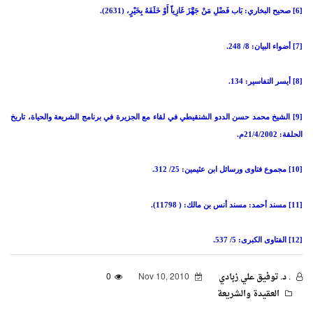
[6] صحيح البخاري: بَاب فَضْلِ مَنْ جَهَّزَ غَازِياً أَوْ خَلَفَهُ بِخَيْرٍ، (2631).
[7] أضواء البيان: 8/ 248.
[8] أيسر التفاسير: 134.
[9] الشيخ محمد حسن الددو الشنقيطي في لقاء مع الجزيرة في برنامج الشريعة والحياة، تاريخ
الحلقة: 21/4/2002م.
[10] مجموع فتاوى ورسائل ابن عثيمين: 25/ 312.
[11] مسند أحمد: مسند أنس بن مالك: ( 11798).
[12] الفتاوى الكبرى: 5/ 537.
. د. توفيق علي زبادي
Nov 10, 2010
0
العقيدة والشريعة