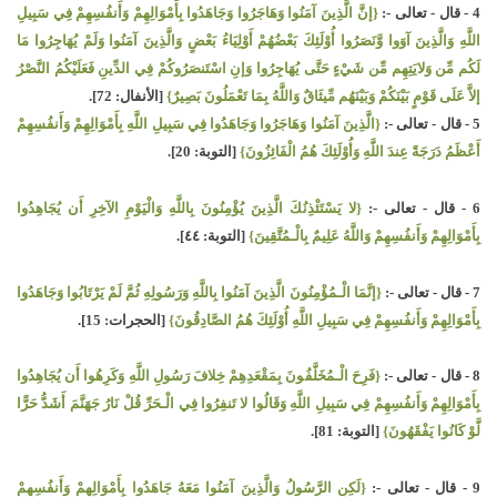
4 - قال - تعالى -:
{إنَّ الَّذِينَ آمَنُوا وَهَاجَرُوا وَجَاهَدُوا بِأَمْوَالِهِمْ وَأَنفُسِهِمْ فِي سَبِيلِ
اللَّهِ وَالَّذِينَ آوَوا وَّنَصَرُوا أُوْلَئِكَ بَعْضُهُمْ أَوْلِيَاءُ بَعْضٍ وَالَّذِينَ آمَنُوا وَلَمْ يُهَاجِرُوا مَا
لَكُم مِّن وَلايَتِهِم مِّن شَيْءٍ حَتَّى يُهَاجِرُوا وَإنِ اسْتَنصَرُوكُمْ فِي الدِّينِ فَعَلَيْكُمُ النَّصْرُ
إلاَّ عَلَى قَوْمٍ بَيْنَكُمْ وَبَيْنَهُم مِّيثَاقٌ وَاللَّهُ بِمَا تَعْمَلُونَ بَصِيرٌ}
[الأنفال: 72].
5 - قال - تعالى -:
{الَّذِينَ آمَنُوا وَهَاجَرُوا وَجَاهَدُوا فِي سَبِيلِ اللَّهِ بِأَمْوَالِهِمْ وَأَنفُسِهِمْ
أَعْظَمُ دَرَجَةً عِندَ اللَّهِ وَأُوْلَئِكَ هُمُ الْفَائِزُونَ}
[التوبة: 20].
6 - قال - تعالى -:
{لا يَسْتَئْذِنُكَ الَّذِينَ يُؤْمِنُونَ بِاللَّهِ وَالْيَوْمِ الآخِرِ أَن يُجَاهِدُوا
بِأَمْوَالِهِمْ وَأَنفُسِهِمْ وَاللَّهُ عَلِيمٌ بِالْـمُتَّقِينَ}
[التوبة: ٤٤].
7 - قال - تعالى -:
{إنَّمَا الْـمُؤْمِنُونَ الَّذِينَ آمَنُوا بِاللَّهِ وَرَسُولِهِ ثُمَّ لَمْ يَرْتَابُوا وَجَاهَدُوا
بِأَمْوَالِهِمْ وَأَنفُسِهِمْ فِي سَبِيلِ اللَّهِ أُوْلَئِكَ هُمُ الصَّادِقُونَ}
[الحجرات: 15].
8 - قال - تعالى -:
{فَرِحَ الْـمُخَلَّفُونَ بِمَقْعَدِهِمْ خِلافَ رَسُولِ اللَّهِ وَكَرِهُوا أَن يُجَاهِدُوا
بِأَمْوَالِهِمْ وَأَنفُسِهِمْ فِي سَبِيلِ اللَّهِ وَقَالُوا لا تَنفِرُوا فِي الْـحَرِّ قُلْ نَارُ جَهَنَّمَ أَشَدُّ حَرًّا
لَّوْ كَانُوا يَفْقَهُونَ}
[التوبة: 81].
9 - قال - تعالى -:
{لَكِنِ الرَّسُولُ وَالَّذِينَ آمَنُوا مَعَهُ جَاهَدُوا بِأَمْوَالِهِمْ وَأَنفُسِهِمْ