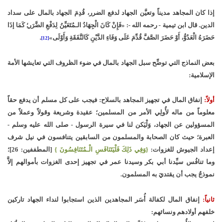
إذا كان المجاهد مديناً وتعيَّن الجهاد لدفع الضرر، قُدِمَ الجهاد بالمال على سداد
الدين. قال ابن تيمية - رحمه الله -: «فَإِنْ كَانَ الْجِهَادُ الـمُتَعَيِّنُ لِدَفْعِ الضَّرَر؛ِ كَمَا إذَا
حَضَرَهُ الْعَدُوُّ، أَوْ حَضَرَ الصَّفَّ قُدِّمَ عَلَى وَفَاءِ الدَّيْنِ كَالنَّفَقَةِ وَأَوْلَى»
.
[12]
بعض النماذج التي توضِّح سبل الجهاد بالمال في ضوء الظروف التي تعايشها الأمة
الإسلامية:
أولاً:
إنفاق المال في تجهيز المجاهد بالسلاح: فيجب على كل مسلم أن يدفع حقاً
معلوماً من ماله لأُولِي الأمر من المسلمين؛ عقيدة وشريعة وقولاً وعملاً من
المسؤولين عن الجهاد، وَلْيَكن لنا في سيرة الرسول - صلى الله عليه وسلم -
العبرة؛ حيث كان الصحابة والمسلمون من السابقين يتنافسون في نيل شرف
إعداد الجيوش للغزوات:
{وَفِي ذَلِكَ فَلْيَتَنَافَسِ الْـمُتَنَافِسُونَ }
[المطففين: 26]؛
وما تنافُس سيِّدنا أبي بكر وسيدنا عمر في تجهيز إحدى الغزوات بأموالهم إلاَّ
نموذجٌ يجب أن يقتديَ به المسلمون.
ثانياً:
إنفاق المال لكفالة أُسَر المجاهدين الذين استجابوا لنداء الجهاد تاركين
خلفهم أولادهم ونسائهم: