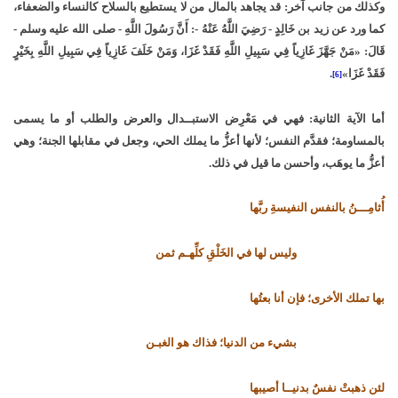
وكذلك من جانب آخر: قد يجاهد بالمال من لا يستطيع بالسلاح كالنساء والضعفاء،
كما ورد عن زيد بن خَالِدٍ - رَضِيَ اللَّهُ عَنْهُ -: أَنَّ رَسُولَ اللَّهِ - صلى الله عليه وسلم -
قَالَ: «مَنْ جَهَّزَ غَازِياً فِي سَبِيلِ اللَّهِ فَقَدْ غَزَا، وَمَنْ خَلَفَ غَازِياً فِي سَبِيلِ اللَّهِ بِخَيْرٍ
فَقَدْ غَزَا»
.
[6]
أما الآية الثانية: فهي في مَعْرِض الاستبــدال والعرض والطلب أو ما يسمى
بالمساومة؛ فقدَّم النفس؛ لأنها أعزُّ ما يملك الحي، وجعل في مقابلها الجنة؛ وهي
أعزُّ ما يوهَب، وأحسن ما قيل في ذلك.
أُثامِـــنُ بالنفس النفيسةِ ربَّها
وليس لها في الخَلْقِ كلِّهـم ثمن
بها تملك الأخرى؛ فإن أنا بعتُها
بشيء من الدنيا؛ فذاك هو الغبـن
لئن ذهبتْ نفسٌ بدنيــا أصيبها