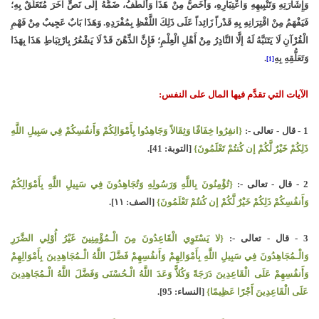
وَإِشَارَتِهِ وَتَنْبِيهِهِ وَاعْتِبَارِهِ، وَأَخَصُّ مِنْ هَذَا وَأَلْطَفُ، ضَمُّهُ إلَى نَصٍّ آخَرَ مُتَعَلِّقٌ بِهِ؛
فَيَفْهَمُ مِنْ اقْتِرَانِهِ بِهِ قَدْراً زَائِداً عَلَى ذَلِكَ اللَّفْظِ بِمُفْرَدِهِ. وَهَذَا بَابٌ عَجِيبٌ مِنْ فَهْمِ
الْقُرْآنِ لَا يَتَنَبَّهُ لَهُ إلَّا النَّادِرُ مِنْ أَهْلِ الْعِلْمِ؛ فَإِنَّ الذِّهْنَ قَدْ لَا يَشْعُرُ بِارْتِبَاطِ هَذَا بِهَذَا
وَتَعَلُّقِهِ بِهِ
.
[1]
الآيات التي تقدَّم فيها المال على النفس:
1 - قال - تعالى -:
{انفِرُوا خِفَافًا وَثِقَالاً وَجَاهِدُوا بِأَمْوَالِكُمْ وَأَنفُسِكُمْ فِي سَبِيلِ اللَّهِ
ذَلِكُمْ خَيْرٌ لَّكُمْ إن كُنتُمْ تَعْلَمُونَ}
[التوبة: 41].
2 - قال - تعالى -:
{تُؤْمِنُونَ بِاللَّهِ وَرَسُولِهِ وَتُجَاهِدُونَ فِي سَبِيلِ اللَّهِ بِأَمْوَالِكُمْ
وَأَنفُسِكُمْ ذَلِكُمْ خَيْرٌ لَّكُمْ إن كُنتُمْ تَعْلَمُونَ}
[الصف: ١١].
3 - قال - تعالى -:
{لا يَسْتَوِي الْقَاعِدُونَ مِنَ الْـمُؤْمِنِينَ غَيْرُ أُوْلِي الضَّرَرِ
وَالْـمُجَاهِدُونَ فِي سَبِيلِ اللَّهِ بِأَمْوَالِهِمْ وَأَنفُسِهِمْ فَضَّلَ اللَّهُ الْـمُجَاهِدِينَ بِأَمْوَالِهِمْ
وَأَنفُسِهِمْ عَلَى الْقَاعِدِينَ دَرَجَةً وَكُلاًّ وَعَدَ اللَّهُ الْـحُسْنَى وَفَضَّلَ اللَّهُ الْـمُجَاهِدِينَ
عَلَى الْقَاعِدِينَ أَجْرًا عَظِيمًا}
[النساء: 95].