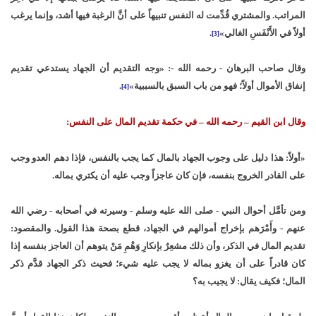
المراتب. والمشتري قُدِّمت له النفس تنبيهاً على أنَّ الرغبة فيها أشد، وإنما يرغب
أولاً في الأَنْفَسِ الغالي»
.
[3]
وقال صاحب البرهان - رحمه الله -: «وجه التقديم أن الجهاد يستدعي تقديم
إنفاق الأموال أولاً؛ فهو من باب السبق بالسببية»
.
[4]
وقال ابن القيم – رحمه الله – في حكمة تقديم المال على النفس:
«أولاً: هذا دليل على وجوب الجهاد بالمال كما يجب بالنفس، فإذا دهم العدو وجب
على القادر الخروج بنفسه، فإن كان عاجزاً وجب عليه أن يكتري بماله.
ومن تأمَّل أحوال النبي - صلى الله عليه وسلم - وسيرته في أصحابه - رضي الله
عنهم - وأَمْرَهم بإخراج أموالهم في الجهاد، قطع بصحة هذا القول. والمقصود:
تقديم المال في الذكر، وأن ذلك مشعِرٌ بإنكارِ وَهْمِ مَنْ يتوهم أن العاجز بنفسه إذا
كان قادراً على أن يغزو بماله لا يجب عليه شيء؛ فحيث ذكر الجهاد قدَّم ذكر
المال؛ فكيف يقال: لا يجيب به؟