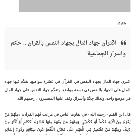
شارك:
اقتران جهاد المال بجهاد النفس بالقرآن .. حكم
واسرار الجماعية
اقترن جهاد المال بجهاد النفس في القرآن في عَشَرة مواضع، تقدَّم فيها جهاد
المال على الجهاد بالنفس في تسعة مواضع، وتقدَّم جهاد النفس على جهاد المال
في موضع واحد، ولذلك حِكَمٌ وأسرارٌ، وقف عليها المفسرون، رحمهم الله.
قال ابن القيم - رحمه الله - في تفاوت الناس في مراتب فَهْم القرآن: «مِنْهُمْ مَنْ
يَفْهَمُ مِنْ الْآيَةِ حُكْماً أَوْ حُكْمَيْنِ، وَمِنْهُمْ مَنْ يَفْهَمُ مِنْهَا عَشَرَةَ أَحْكَامٍ أَوْ أَكْثَرَ مِنْ
ذَلِكَ، وَمِنْهُمْ مَنْ يَقْتَصِرُ فِي الْفَهْمِ عَلَى مُجَرَّدِ اللَّفْظِ دُونَ سِيَاقِهِ وَدُونَ إيمَائِهِ