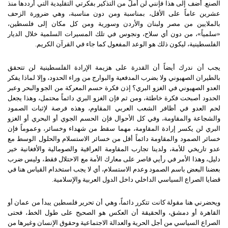
الصنع
.
أضف إلى هذا فإنني لن أملّ من التذكير بفكرتي التقليدية التي أرددها منذ
عشرين عاماً على الأقل، بمناسبة ومن دون مناسبة، وهي ضرورة الزحف
بالملايين من مصر ولبنان والأردن وسورية ومن كل مكان إلى فلسطين،
«
سلمياً
»
، من دون أي سلاح، ونجوس في تلك المسيرات السلمية خلال الديار
الفلسطينية، ليكون ذلك هو الوعد المفعول كما جاء في القرآن الكريم
.
يجب أن ندرك أيضاً أن القدرة على هزيمة الإرادة الفلسطينية لن تتحقق
بالطيران الصهيوني ولا بضرب المدفعية والبوارج من وراء الحدود، وإلا لماذا يفكر
العدو الصهيوني في الغزو البري؟ إذن فكرة حسم المعركة من الجو والبحر وعبر
الحدود أصبحت فكرة خاطئة، ومن ثم فإن الغزو البري دائماً محتمل، وهذا يجعل
لحم العدو في أظافر الشعب العربي المقاوم، وهذه فرصة لإثبات الصمود
والشجاعة والمقاومة، وفي كل الأحوال فإن الحسم الجوي أو البحري أو الغزو
البري لن يكسر إرادة المقاومة، مهما سقط من شهداء وخسائر، وعموماً فإن
خسائر الصمود والمقاومة دائماً أقل من خسائر الاستسلام والحلول الوسط مع
عدو تاريخي للأمة، ولدينا تجارب المقاومة العراقية والصومالية والأفغانية خير
دليل، وهذا الأمر في رأيي قاصر على معارك الأمة مع الاحتلال فقط، وليس ضرب
بعضنا البعض باسم الصمود وعدم الاستسلام، أي لا يجب استخدام القياس هنا في
قضايا الصراع السياسي الداخلي داخل الدول العربية والإسلامية
.
ويحضرني هنا مقولة كانت تتكرر دائماً، وهي أن تحرير فلسطين يبدأ من عمان أو
القاهرة أو دمشق، والحقيقة أن العكس هو الصحيح على طول الخط، فحتى
الصراع السياسي من أجل الحرية والعدالة الاجتماعية وحقوق الإنسان وغيرها من