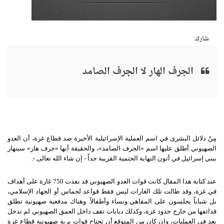
شارك:
الجرف الهار لا الجرف الصامد
مِنْ دلائل البشرى في اسم العملية الإسرائيلية الأخيرة ضد قطاع غزة، أن العدو
الصهيوني أطلق عليها اسم
«
الجرف الصامد
»
، والحقيقة أنها
«
جرف هار
»
سينهار
ببني إسرائيل في أتون النهاية الحتمية القريبة جداً
-
إن شاء الله تعالى
-.
عند كتابة هذا المقال كانت قوات العدو الصهيوني قد نفذت
750
غارة على أهداف
في غزة، وقد طالت تلك الغارات ليس فقط قواعد لحماس أو الجهاد الإسلامي،
بل شباباً يجلسون على المقاهي ونساء وأطفالاً
.
وهناك مدفعية صهيونية تطلق
قذائفها من خارج حدود غزة، وكذلك دبابات تقف داخل العمق الصهيوني لم تدخل
بعد في العمليات، وإن كان من المتوقع أن تجتاح قوات برية صهيونية قطاع غزة