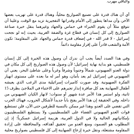
والباقي مهرب
.
أي أن هناك قدرة على تصنيع الصواريخ محلياً، وهناك قدرة على تهريب بعضها
الآخر، وأن مداها يتطور إلى الأمام وقدراتها التفجيرية تزيد مع الوقت
.
وعلينا أن
نتوقع مثلاً أن يقوم الخبراء في حماس والجهاد وغيرهما بنقل خبرة صناعة
الصواريخ إلى كل إنسان في قطاع غزة والضفة الغربية، بحيث إنه لو نجحت
إسرائيل
-
لا قدر الله
-
في إضعاف قدرة حماس والجهاد على المقاومة؛ تكون
الأمة والشعب قادراً على إفراز مقاومة دائماً
.
وفي هذا الصدد أيضاً يجب أن ندرك أن وصول هذه الخبرة إلى كل إنسان
فلسطيني، هو بداية نهاية إسرائيل؛ لأن وصول هذه الصواريخ إلى كل مكان في
دولة العدو الصهيوني، شمالاً وجنوباً وشرقاً وغرباً وعلى شاطئ البحر، يعني أن
الصهيوني في إسرائيل لم يعد بأمان، وهو أمر له ما بعده على مستوى انهيار
الفكرة الصهيونية
.
وقد صورت كاميرات إسرائيلية مدى الرعب الذي يعيشه
أطفال الصهاينة بعد كل صافرة إنذار تجبرهم على الاختباء في الملاجئ بظرف
15
ثانية، ولو استمر هذا الأمر عدة شهور أو سنوات؛ لانهار الكيان الصهيوني من
داخله
.
وفي الحقيقة إن هذا الأمر يفتح باباً جديداً لأشكال الحروب، فهناك الحرب
التي تقضي على العدو، وهذا غير ممكن بالنسبة للطرفين حتى الآن، فلن تستطيع
قوات العدو الصهيوني القضاء على الفلسطينيين، ولا يستطيع الفلسطينيون
بإمكانياتهم الحالية ولا في الدول العربية، هزيمة إسرائيل عسكرياً؛ إذ إن
المطلوب هو الصمود، ومنع العدو من تحقيق أهدافه، والمحافظة على إرادة
المقاومة مشتعلة، ونقل خبرة إزعاج الصهاينة إلى كل فلسطيني بصواريخ محلية