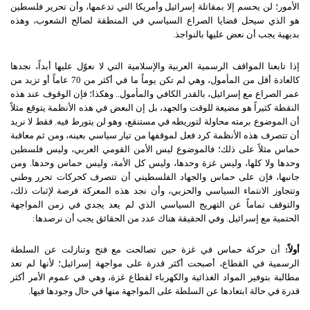
الأمور؛ لن يحسم إلا بمقاتلة إسرائيل وأمريكا التي تدعمها، وأن تحرير فلسطين
هو الذي سيحل قضايا الصراع السياسي في المنطقة لصالح الشعوب، وهذه
بديهية يجب أن نعض عليها بالنواجذ
.
إذا تابعنا المواقف الرسمية العربية والإسلامية التي لا نعوّل عليها أبداً، نجدها
كالعادة أقل من المأمول، وهي لم تكن يوماً ما في أكثر من
70
عاماً أو تزيد من
عمر الصراع مع إسرائيل، بالقدر الكافي والمأمول
..
وهكذا؛ فإن الوقوف عند هذه
النقطة كثيراً هو مضيعة للوقت والجهد، بل إن البعض في هذه الأنظمة يتوقع مثلاً
أن الموضوع برمته محاولة لتوريطه في مستنقع، وهو لن يتورط فيه
.
فقط لا نريد
أن تتصرف هذه الأنظمة كرد فعل لموقفها من تيار سياسي بعينه، ومن ثم معاقبة
حماس مثلاً على ذلك؛ فالموضوع ليس الأمن القومي العربي، وليس فلسطين
وحدها ولا كلها، وليس غزة وحدها، وليس كل الأمة، وليس حماس وحدها
.
ومن
جانبها، فإن على حماس والجهاد الفلسطيني أن تتصرف كحركات تحرر وطني
وتتجاوز الانتماء السياسي والحزبي، وأن نجد هذه المعركة فرصة لإثبات ذلك،
والتوقف تماماً عن التهريج السياسي الذي لم يعد يجدي في زمن المواجهة
الحتمية مع إسرائيل
.
وفي الحقيقة هناك عدد من الحقائق يجب أن نرصدها
:
أولاً
:
أن حركة حماس في غزة حين تصالحت مع فتح وتنازلت عن السلطة
الرسمية في القطاع، أصبحت أكثر قدرة على مواجهة إسرائيل؛ لأنها لم تعد
مطالبة بتوفير المواد الغذائية والكهرباء لقطاع غزة، وهي في عموم الأمر أكثر
قدرة في حالة ابتعادها عن السلطة على المواجهة منها في حال وجودها فيها
.