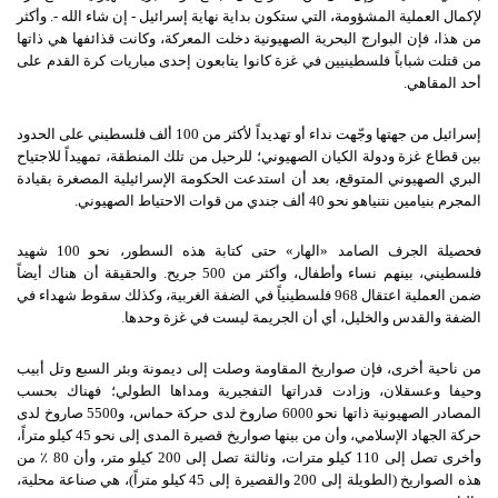
لإكمال العملية المشؤومة، التي ستكون بداية نهاية إسرائيل
-
إن شاء الله
-.
وأكثر
من هذا، فإن البوارج البحرية الصهيونية دخلت المعركة، وكانت قذائفها هي ذاتها
من قتلت شباباً فلسطينيين في غزة كانوا يتابعون إحدى مباريات كرة القدم على
أحد المقاهي
.
إسرائيل من جهتها وجّهت نداء أو تهديداً لأكثر من
100
ألف فلسطيني على الحدود
بين قطاع غزة ودولة الكيان الصهيوني؛ للرحيل من تلك المنطقة، تمهيداً للاجتياح
البري الصهيوني المتوقع، بعد أن استدعت الحكومة الإسرائيلية المصغرة بقيادة
المجرم بنيامين نتنياهو نحو
40
ألف جندي من قوات الاحتياط الصهيوني
.
فحصيلة الجرف الصامد
«
الهار
»
حتى كتابة هذه السطور، نحو
100
شهيد
فلسطيني، بينهم نساء وأطفال، وأكثر من
500
جريح
.
والحقيقة أن هناك أيضاً
ضمن العملية اعتقال
968
فلسطينياً في الضفة الغربية، وكذلك سقوط شهداء في
الضفة والقدس والخليل، أي أن الجريمة ليست في غزة وحدها
.
من ناحية أخرى، فإن صواريخ المقاومة وصلت إلى ديمونة وبئر السبع وتل أبيب
وحيفا وعسقلان، وزادت قدراتها التفجيرية ومداها الطولي؛ فهناك بحسب
المصادر الصهيونية ذاتها نحو
6000
صاروخ لدى حركة حماس، و
5500
صاروخ لدى
حركة الجهاد الإسلامي، وأن من بينها صواريخ قصيرة المدى إلى نحو
45
كيلو متراً،
وأخرى تصل إلى
110
كيلو مترات، وثالثة تصل إلى
200
كيلو متر، وأن
80
٪ من
هذه الصواريخ
(
الطويلة إلى
200
والقصيرة إلى
45
كيلو متراً
)
، هي صناعة محلية،