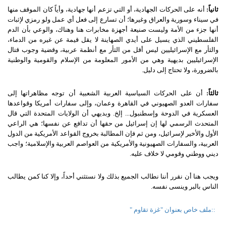
ثانياً
:
أنه على الحركات الجهادية، أو التي تزعم أنها جهادية، وأياً كان الموقف منها
في سيناء وسورية والعراق وغيرها؛ أن تسارع إلى فعل أي عمل ولو رمزي لإثبات
أنها جزء من الأمة وليست صنيعة أجهزة مخابرات هنا وهناك، والوعي بأن الدم
الفلسطيني الذي يسيل على أيدي الصهاينة لا يقل قيمة عن غيره من الدماء،
والثأر مع الإسرائيليين ليس أقل من الثأر مع أنظمة عربية، وقضية وجوب قتال
الإسرائيليين بديهية وهي من الأمور المعلومة من الإسلام والقومية والوطنية
بالضرورة، ولا تحتاج إلى دليل
.
ثالثاً
:
أن على الحركات السياسية العربية الشعبية أن توجه مظاهراتها إلى
سفارات العدو الصهيوني في القاهرة وعمان، وإلى سفارات أمريكا وقواعدها
العسكرية في الدوحة وإسطنبول
...
إلخ
.
وبديهي أن الولايات المتحدة التي قال
المتحدث الرسمي لها إن إسرائيل من حقها أن تدافع عن نفسها؛ هي الراعي
الأول والأخير لإسرائيل، ومن ثم فإن المطالبة بخروج القواعد الأمريكية من الدول
العربية، والسفارات الصهيونية والأمريكية من العواصم العربية والإسلامية؛ واجب
ديني ووطني وقومي لا خلاف عليه
.
ويجب هنا أن نقرر أننا نطالب الجميع بذلك ولا نستثني أحداً، وإلا كنا كمن يطالب
الناس بالبر وينسى نفسه
.
::
ملف خاص بعنوان "غزة تقاوم
"