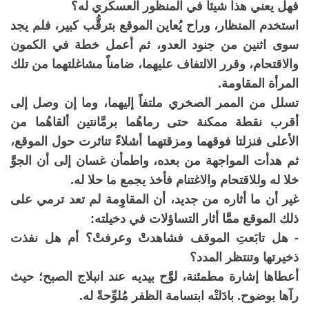
فهل يعني هذا شيئاً في المنظور العسكري له؟
استخدم المنظار، وراح يُعاين الموقع بترقُّب كبير، فلم يجد
سوى اثنين من جنود العدو، ثم أعمل خطة في الكمون
والاقتحام، وقرر الالتفاف عليهما، ضامناً مشاغلتهما من تلك
المرأة المقاومة.
تسلل من الممر الصخري ملتفاً إليهما، وما إن وصل إلى
أقرب نقطة ممكنة حتى رماهُما برمَّانتين ألقاهُما من
الأعلى فنزلتا فوقهما ومزقتهما أشلاءً تناثرت حول الموقع،
ثم هدأت المواجهة من بعده، واطمأن غسان إلى أن الجوَّ
خلا له وللاقتحام والاغتنام فأخذ يجمع ما حلا له.
غير أن ما أثاره من جديد، أن المقاوِمة لم تعد ترمي على
ذلك الموقع ممَّا أثار التساؤلات في دخيلته:
- هل تابَعتِ الموقف فشاهدتْ وعرفتْ؟ أم هل نفذت
ذخيرتها وتنتظر المدد؟
أعطاها إشارة مطمئنة، لوَّح بيديه عند انبلاج الصبح؛ حيث
رآها بوضوح. بادَلتْه ابتسامة الظفر مُلوِّحةً له.