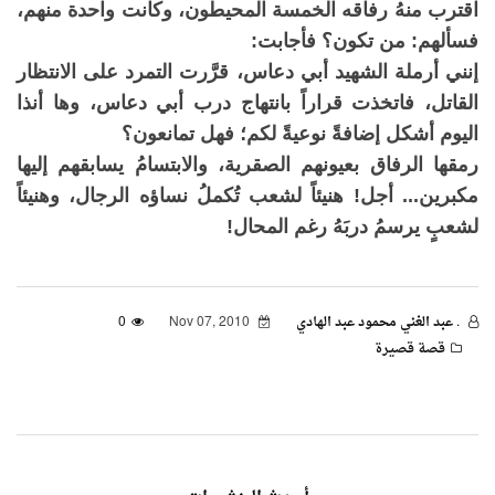
اقترب منهُ رفاقه الخمسة المحيطون، وكانت واحدة منهم،
فسألهم: من تكون؟ فأجابت:
إنني أرملة الشهيد أبي دعاس، قرَّرت التمرد على الانتظار
القاتل، فاتخذت قراراً بانتهاج درب أبي دعاس، وها أنذا
اليوم أشكل إضافةً نوعيةً لكم؛ فهل تمانعون؟
رمقها الرفاق بعيونهم الصقرية، والابتسامُ يسابقهم إليها
مكبرين... أجل! هنيئاً لشعب تُكملُ نساؤه الرجال، وهنيئاً
لشعبٍ يرسمُ دربَهُ رغم المحال!
. عبد الغني محمود عبد الهادي
Nov 07, 2010
0
قصة قصيرة