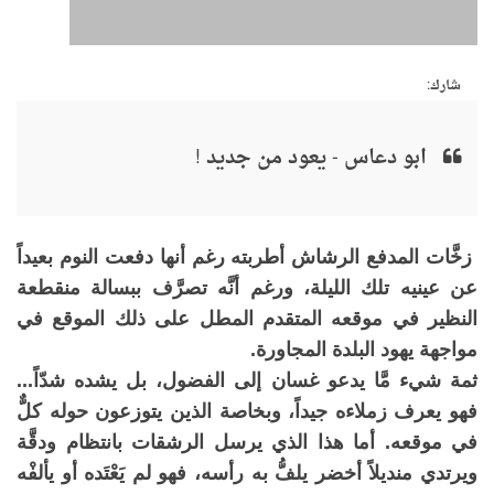
شارك:
ابو دعاس - يعود من جديد !
زخَّات المدفع الرشاش أطربته رغم أنها دفعت النوم بعيداً
عن عينيه تلك الليلة، ورغم أنَّه تصرَّف ببسالة منقطعة
النظير في موقعه المتقدم المطل على ذلك الموقع في
مواجهة يهود البلدة المجاورة.
ثمة شيء مَّا يدعو غسان إلى الفضول، بل يشده شدّاً...
فهو يعرف زملاءه جيداً، وبخاصة الذين يتوزعون حوله كلٌّ
في موقعه. أما هذا الذي يرسل الرشقات بانتظام ودقَّة
ويرتدي منديلاً أخضر يلفُّ به رأسه، فهو لم يَعْتَده أو يألفْه