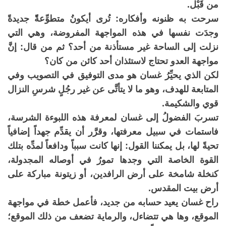
من قَبْل.
سرحت به ظنونه وأفكاره: تُرى أيكونُ متطوِّعةًً جديدةً
وجدَت نفسها في هذه المواجهة المفروضة، وهي التي
نزلت إلى الساحة غير مستأذنة من أحد؟ ثم من قال: إنَّ
مواجهة العدو تحتاج لاستئذان أحد كائن من كان؟
لكن الذي يحيِّرُ غسان هو مدى التوفيق في التصويب وفي
المتابعة للهدف، وهو ما لا يتأتَّى عن غير رجُلٍ شرسِ النزال
قوي والشكيمة.
تسربَ الفضولُ إلى غسان لمعرفة هذه اللبوءة الشرسة،
فاستمات في سبيل معرفتها، وقرَّر أن يقدِّم جهداً إضافياً
تحيةً لها، بل يمكننا القول: إنها كانت سبباً ودافعاً لمدِّه بتلك
القوة الخاصة التي وجدها تمورُ في أوصاله المجدولة،
كنخلة شامخة على أرض الرافدين، أو زيتونة مباركة على
أرض بيت المقدس.
راح غسان يعيد حسابه من جديد، فأعمل خطة في مواجهة
الموقع، وها هي تتضاءل، والرماية تضعف من ذلك الموقع؛