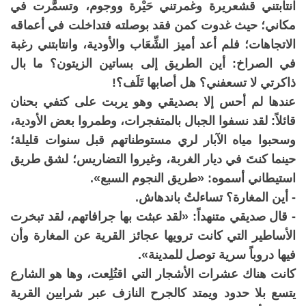
انتابتني قشعريرة وغمرتني حَيْرة ووجوم، وتسمَّرت في
مكاني؛ حيث غدوت كمن فقد بوصلته فتداخلت في أعماقه
الاتجاهات؛ فلم أعد أميز الشِّعَاب والأودية، وانتابتني رغبة
في الصراخ: أين الطريق إلى بساتين الزيتون؟ ما بال
ذاكرتي لا تسعفني؟ هل أصابها تَلَف؟!
عندها لم أحس إلا بصديقي وهو يربت على كتفي بحنان
قائلاً: لقد نسفوا الجبال بالمتفجرات، وطمروا بعض الأودية،
وسحبوا مياه الآبار لري مستوطناتهم قبل سنوات قليلة؛
حينما كنتَ في ديار الغربة، وغيروا التضاريس؛ لشق طريق
استيطاني أسموه: «طريق النجوم السبع».
- أين المغارة؟ تساءلتُ باندهاش.
- قال صديقي متنهداً: «لقد عبثت بها جرافاتهم، لقد تبخرت
الأساطير التي كانت ترويها عجائز القرية عن المغارة وأن
فيها دروباً سرية توصل للمدينة».
كانت هناك عشرات الأشجار التي اقتُلِعت، وها هو الشارع
يتسع بلا حدود ويمتد كالجرح النازف عبر شرايين القرية