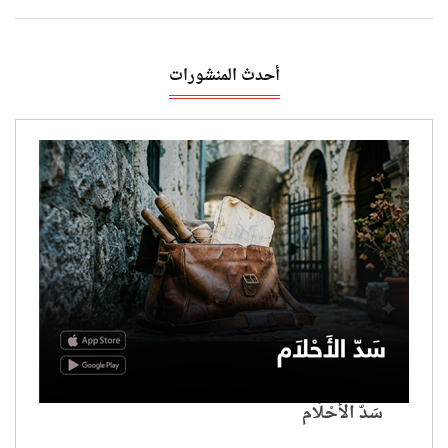
أحدث المنشورات
سَدّ الأَحْلَام