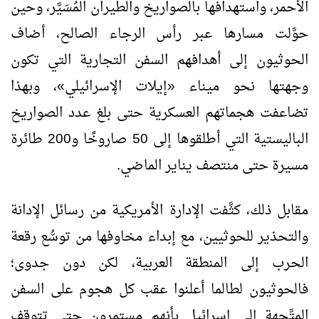
الأحمر، واستهدافها بالصواريخ والطيران المُسَيَّر، وحين
حوَّلت مسارها عبر رأس الرجاء الصالح، أضاف
الحوثيون إلى أهدافهم السفن التجارية التي تكون
وجهتها نحو ميناء
«
إيلات الإسرائيلي
»
، وبهذا
تضاعفت هجماتهم العسكرية حتى بلغ عدد الصواريخ
الباليستية التي أطلقوها إلى 50 صاروخًا و200 طائرة
مسيرة حتى منتصف يناير الماضي.
مقابل ذلك، كثَّفت الإدارة الأمريكية من رسائل الإدانة
والتحذير للحوثيين، مع إبداء مخاوفها من توسُّع رقعة
الحرب إلى المنطقة العربية، لكن دون جدوى؛
فالحوثيون لطالما أعلنوا عقب كل هجوم على السفن
المتَّجهة إلى إسرائيل بأنهم مستمرون حتى تتوقف