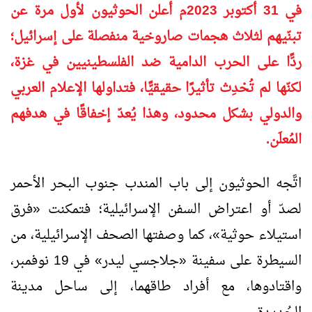
في 31 أكتوبر 2023م أعلن الحوثيون لأول مرة عن
تبنّيهم لثلاث هجمات صاروخية منفصلة على إسرائيل؛
ردًّا على الحرب الدامية ضد الفلسطينيين في غزة،
لكنّها لم تُحْدِث تأثيرًا حقيقيًّا، فتداولها الإعلام العربي
والدولي بشكل محدود، وهذا يُعدّ إخفاقًا في هدفهم
المُعلَن.
اتَّجه الحوثيون إلى باب المندب جنوب البحر الأحمر
لصدّ أو اعتراض السفن الإسرائيلية؛ فتمكنت
«
فرق
استيلاء حوثية
»
، كما وصفتها الصحف الإسرائيلية، من
السيطرة على سفينة
«
جلاجسي ليدر
»
في 19 نوفمبر،
واقتادوها، مع أفراد طاقهما، إلى ساحل مدينة