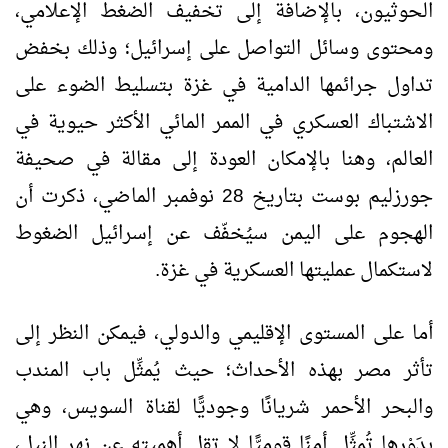
الحوثيون، بالإضافة إلى تخفيف الضغط الإعلامي،
ومحتوى وسائل التواصل على إسرائيل؛ وذلك بخفض
تداول جرائمها الدامية في غزة بتسليط الضوء على
الاشتباك العسكري في الممر المائي الأكثر حيوية في
العالم، وهنا بالإمكان العودة إلى مقالة في صحيفة
جورزليم بوست بتاريخ 28 نوفمبر الماضي، ذكرت أن
الهجوم على اليمن سيُخفّف عن إسرائيل الضغوط
لاستكمال عمليتها العسكرية في غزة.
أما على المستوى الإقليمي والدولي، فيمكن النظر إلى
تأثر مصر بهذه الأحداث؛ حيث يُمثِّل باب المندب
والبحر الأحمر شريانًا وجوديًّا لقناة السويس، وهي
بدَوْرها تُمثِّل أمنًا قوميًّا لا تقل أهميته عن نهر النيل،