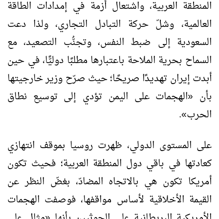
المنطقة العربية، واشتعال أزمة في إمدادات الطاقة
العالمية، وشلّ حركة التبادل التجاري، ولذا دعت
السعودية إلى ضبط النفس، وتجنُّب التصعيد، مع
السماح بحرية الملاحة باعتبارها مطلبًا دوليًّا، في حين
أبدت إيران تهديدًا صريحًا؛ حيث صرّح وزير خارجيتها
بأن
«
الهجمات على اليمن تؤدي إلى توسيع نطاق
الحرب
»
.
على المستوى الدولي، ظهرت روسيا بموقف انتهازي
كعادتها في باقي دول المنطقة العربية؛ فحيث تكون
أمريكا تكون هي بالاتجاه المضادّ، بغضّ النظر عن
القيمة الأخلاقية لأساس مواقفها، فوصفت الهجمات
الأمريكية البريطانية على الحوثيين بأنها
«
مثال على