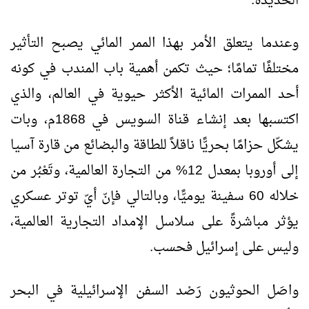
الحُديدة.
وعندما يتعلق الأمر بهذا الممر المائي يصبح التأثير
مختلفًا تمامًا؛ حيث تكمن أهمية باب المندب في كونه
أحد الممرات المائية الأكثر حيوية في العالم، والذي
اكتسبها بعد إنشاء قناة السويس في 1868م، وبات
يشكّل حزامًا بحريًّا ناقلاً للطاقة والبضائع من قارة آسيا
إلى أوروبا بمعدل 12% من التجارة العالمية، وتَعْبُر من
خلاله 60 سفينة يوميًّا، وبالتالي فإنّ أيّ توتر عسكري
يؤثر مباشرةً على سلاسل الإمداد التجارية العالمية،
وليس على إسرائيل فحسب.
واصَل الحوثيون رَصْد السفن الإسرائيلية في البحر