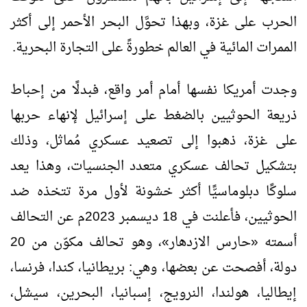
الحرب على غزة، وبهذا تحوَّل البحر الأحمر إلى أكثر
الممرات المائية في العالم خطورةً على التجارة البحرية.
وجدت أمريكا نفسها أمام أمر واقع، فبدلًا من إحباط
ذريعة الحوثيين بالضغط على إسرائيل لإنهاء حربها
على غزة، ذهبوا إلى تصعيد عسكري مُماثل، وذلك
بتشكيل تحالف عسكري متعدد الجنسيات، وهذا يعد
سلوكًا دبلوماسيًّا أكثر خشونة لأول مرة تتخذه ضد
الحوثيين، فأعلنت في 18 ديسمبر 2023م عن التحالف
أسمته
«
حارس الازدهار
»
، وهو تحالف مكوّن من 20
دولة، أفصحت عن بعضها، وهي: بريطانيا، كندا، فرنسا،
إيطاليا، هولندا، النرويج، إسبانيا، البحرين، سيشل،