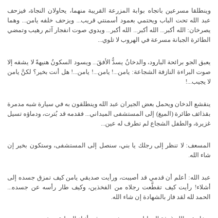
وينطلقا مسرعين باتجاه بوابة المزرعة القريبة منهما، يحاولان النجاة، فيزحف
عبد الله تحت الباب ويحتمي بعمود أسمنتي قريب... ويزحف خلفه يامن... وهما
يصرخان: الله أكبر... الله أكبر... الله أكبر... ويدوي صوت انفجار آثم رهيب وتمضي
الطائرة الجبانة مسرعة في الهروب لا تلوي...
يعبق الجو برائحة البارود، والدخانُ يسدُّ الأفقَ... ويسود السكونُ هنيهةً لا يشقه إلا
صوت البراءة النازفة الشجاعة: يامن...! يامن...! يامن...! هل أنت بخير؟ لكنَّ يامن
لا يجيب...!
ينقشع الدخان ويحمل بعض الجيران عبد الله وينطلقون به في سيارة شبه مدمرة
بقذائف طائرة (الميغ) إلى المستشفى الميداني... فقدمه قد بُترت، ودماؤه تسيل
غزيرة، والطفل الشجاع لم تطرف له عين...
المسعف: لا تنظر إلى رجلك يا بني، سنصل إلى المستشفى، وستكون بخير إن
شاء الله.
عبد الله: أعلم أن قدمي قد أصيبت، ورأيت صديقي يامن كيف تمزق جسده إلى
أشلاء! رأيت كيف تقطَّعت رجلاه من الفخذين، وكيف طار رأسه عن جسده...
الحمد لله لقد فاز بالشهادة إن شاء الله.