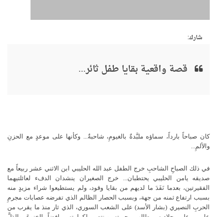
شارك:
قصة واقعية بقايا طفل ثائر...
كان صباحاً بارداً، سماؤه ملبَّدةٌ بالغيومِ، شاحبةٌ... وكأنها على موعدٍ مع الحزنِ
والألمِ...
في ذلك الصباحِ الشاحبِ خرج الطفل عبد الله الحليبي ابن الاثني عشر ربيعاً مع
صديقه يامن الحليبي يحتطبان... خرج الصغيران ينشدان الدفء لعائلتيهما
الفقيرتين، بعدما نَفَدَ ما لديهم من بقايا وقود، ولم يستطيعوا شراء مزيدٍ منه
بسبب ارتفاع ثمنه من جهة، وبسبب الحصار الظالم الذي تفرضه عصابات مجرمِ
الحربِ النصيري (بشار الأسد) على الشعب السوري، الذي ثار منذ ما يقرب من
عامين على جلاديه، يطالب بحريته وينتصر لكرامته، رافضاً الخنوعَ والذلَّ