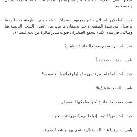
والاستكانَة.
خرج الطفلان النحيلان تلفح وجهيهما نسماتُ شتاء حمصَ الباردة، خرجا وهما
يرتعدان من شدة الصقيع، وأخذا يجمعان ما تناثر من أغصان الشجر اليابسة هنا
وهناك... في هذه الأثناء يسمع الصغيران صوت هدير طائرة من بعيد فتساءلا:
عبد الله: هل تسمع صوت الطائرة يا يامن؟
يامن: نعم! أسمعه جيداً.
عبد الله: الله أعلم أين ترمي براميلها وقذائفها العنقودية؟
يامن: الله يكفينا شرَّها!
يقترب صوت الطائرة أكثر، فيلمحُها الصغيران...
عبد الله: يامن! انتبه... إنها طائرة (الميغ) تتجه نحونا...
يامن: أسرع يا عبد الله... تعال نحتمي ببوابة هذه المزرعة...