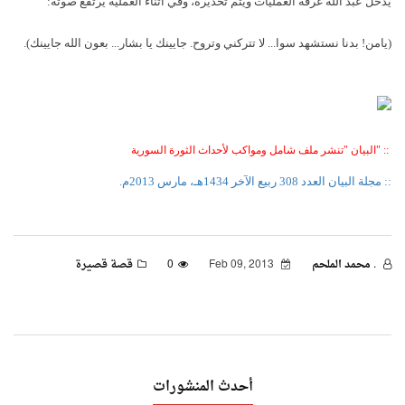
يدخل عبد الله غرفة العمليات ويتم تخديره، وفي أثناء العملية يرتفع صوته:
(يامن! بدنا نستشهد سوا... لا تتركني وتروح. جايينك يا بشار... بعون الله جايينك).
::
"البيان
"
تنشر ملف شامل ومواكب لأحداث الثورة السورية
:: مجلة البيان العدد 308 ربيع الآخر 1434هـ، مارس 2013م.
. محمد الملحم
Feb 09, 2013
0
قصة قصيرة
أحدث المنشورات