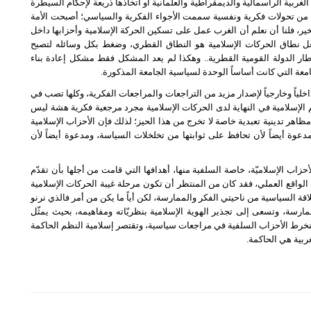
لغربية الرأسمالية والديمقراطية والعلمانية أو اتخاذها ذريعة لإحكام السيطرة
ها من تحولات فكرية ونفسية سممت الأجواء الفكرية والسياسي؛ أصبحت الأمة
، فلنا أن نعلم أن الغرب عمل على تسكين الحركة الإسلامية وأحزابها داخل
عل نطاق الحركات الإسلامية هو النطاق القطري، وضغط بكل وسائله لتصبح
إطار الدولة القومية القطرية.. وهكذا لم يعد المشكل فقط مشكل إعادة بناء
جامعة التي كانت أساساً الوحدة لسياسية الجامعة المذكورة.
لياً وخارجياً لإصدار مزيد من التراجعات والمراجعات الفكرية، وكلها تصب في
م الإسلامية في النهاية لدى الحركات الإسلامية مجرد مرجعية فكرية هشة ليس
مظاهر تدينية تعبدية خاصة لا تخرج من هذا الحيز؛ لذلك فإن الأحزاب الإسلامية
ة أيضاً لأن تحافظ على ثوابتها من تخلخلات السياسة، ومدعوة أيضاً لأن
أحزاب الإسلاميّة، خاصة السلفية منها، أهدافها التي قامت من أجلها بأن تقدّم
ي الواقع العملي، فقد كان من المنتظر أن تكون مرحلة غيبة الحركات الإسلامية
ة السياسية من ناحيتي الفكر والممارسة، لكن أياً ما يكن من أمر فالذي نرنو
وممارسة، وتسعى إلى تجذير الهوية الإسلامية بنظريّاته ومفاهيمه، بحيث يمثّل
 تنخرط الأحزاب السلفية في مراجعات سياسية، وتقتصر إسلامية النظم الحاكمة
ربية هي الحاكمة.