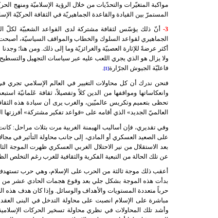
مواكبة المتغيّرات والتحدّيات من خلال الرؤية الإسلاميّة ومنهج الحرك
المستمرّ بين القيادة والقاعدة الجماهيريّة في الثقافة الحركيّة الإسلا
3-
أنّ ذلك يؤسّس لثقافة مشتركة لدى القواعد الشعبيّة لكلّ الح
الجماهيري لقواعد السلوك والخطاب والمواقف السياسيّة، أصبحت تل
أكثر عرضةً للإثارة العصبيّة والغرائزيّة وما إلى ذلك. ومن هنا؛ وجد
ولا يزال هو الذي يجري اللعب عليه عبر سياسات التجهيل والتسطيح ا
فاعليّة الجيوش الجرّارة
.
[1]
فنحن ندرك أن كل محاولات التغيير في العالم الإسلامي تجري في إط
وانعكاساتها ومواقفها من الدين كلاً وتفصيلاً، ثقافة عَلمانيّة استب
تحظى بتعميم وتكريس عالميّين، والغرب يرى أن سيادة هذه الثقافة
العالميّ الجديد» الذي أقامه على «قواعد تفكير مشتركة» أفرزتها الح
وفي تقديري، فإن أساليب الهيمنة الغربية مرت بثلاث مراحل: كانت ال
على الصعيد العسكري أو المادي، إلى جانب محاولة التأثير في مجالات ا
بعد الاستقلال من نير الاحتلال الغربي العسكري ظهرت الموجة الثان
عن تلك الحالة من التبعية الفكرية والثقافية للغرب رغم التخلص ال
أعقب ذلك موجة ثالثة من الحرب على الإسلام، وهي حرب تستهدف تط
حرباً متعددة المستويات والأهداف والوسائل. وإذا كان هدف هذه الحرب
مباشرة على الإسلام انصبت على محاولة التدخل في البنى العقدية 
وأشد تلك المحاولات في نظري محاولة تسخير الحركات الإسلامية