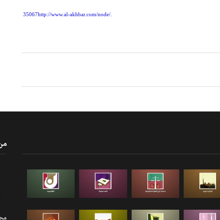
35067
http://www.al-akhbar.com/node/
.
من
مجلة