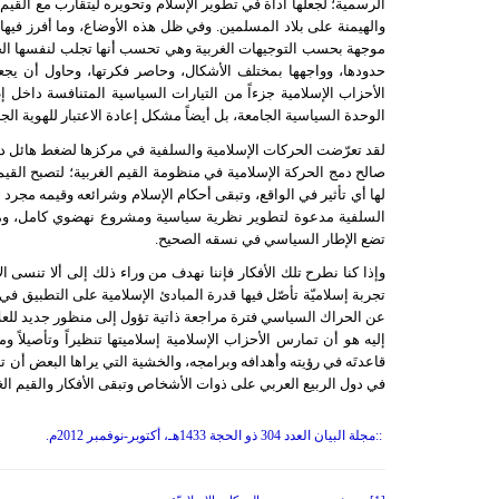
الرسمية؛ لجعلها أداة في تطوير الإسلام وتحويره ليتقارب مع القيم ا
والهيمنة على بلاد المسلمين. وفي ظل هذه الأوضاع، وما أفرز في
موجهة بحسب التوجيهات الغربية وهي تحسب أنها تجلب لنفسها الخير
حدودها، وواجهها بمختلف الأشكال، وحاصر فكرتها، وحاول أن يج
الأحزاب الإسلامية جزءاً من التيارات السياسية المتنافسة داخل 
الوحدة السياسية الجامعة، بل أيضاً مشكل إعادة الاعتبار للهوية ال
لقد تعرّضت الحركات الإسلامية والسلفية في مركزها لضغط هائل داخ
صالح دمج الحركة الإسلامية في منظومة القيم الغربية؛ لتصبح القي
لها أي تأثير في الواقع، وتبقى أحكام الإسلام وشرائعه وقيمه مجرد 
السلفية مدعوة لتطوير نظرية سياسية ومشروع نهضوي كامل، ومدعو
تضع الإطار السياسي في نسقه الصحيح.
وإذا كنا نطرح تلك الأفكار فإننا نهدف من وراء ذلك إلى ألا تنسى ال
تجربة إسلاميّة تأصّل فيها قدرة المبادئ الإسلامية على التطبيق ف
عن الحراك السياسي فترة مراجعة ذاتية تؤول إلى منظور جديد للعلاق
إليه هو أن تمارس الأحزاب الإسلامية إسلاميتها تنظيراً وتأصيلاً 
قاعدتَه في رؤيته وأهدافه وبرامجه، والخشية التي يراها البعض أن
في دول الربيع العربي على ذوات الأشخاص وتبقى الأفكار والقيم الغ
::
مجلة البيان العدد 304 ذو الحجة 1433هـ، أكتوبر-نوفمبر 2012م.