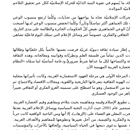
ة، ما يُسهم في تقوية البنية الذاتيّة للحركة الإسلاميّة ككل عبر تحقيق التلاحم
ميّة الموحّدة.
ركات الإسلاميّة تجاه ما يواجهها من تحدّيات، وكلّما ارتفع منسوب الوعي
ك الجماهير أكثر تماسكاً وتآزراً؛ وكلّما انخفض منسوب الوعي لديها أصبحت
نا أنّ الوعي الجماهيري نقيض كلّ الحكومات الجائرة والظالمة على مدى التاريخ،
لثقافي والفكري، خصوصاً عبر وسائل الإعلام التي تمتلك اليومَ فاعليّة تضاهي
ار سيادة ثقافة دنيويّة غربيّة فرضت نفسها عالمياً بكل خلفيّاتها وظلالها
عدت الدين تماماً من فلسفة العلم ونظريّاته وقوانينه ومعالجاته، وهذه الثقافة
 واكتساحها لكل ما عداها شرطٌ ضروريٌّ ودعامة أساسيّة لما سمّاه «النظام
ضارة الغربية المهيمنة الآن.
مرحلة الأولى هي مرحلة العهود الاستعمارية الغربية، وكانت تأثيراتها متجلية
لهوية الثقافية بتفرعاتها التاريخية واللغوية، ومجالات الاقتصاد والاجتماع. ثم
ية من الاستعمار، وهو ما اصطلح على تسميته الغزو الفكري أو الثقافي تعبيراً
ظاهر من الوجود العسكري.
ويع الإسلام وقيمه ومفاهيمه بحيث يتلاءم ومفاهيم وقيم الحضارة الغربية.
بدأت هذه الموجة بشكل جلي بعد وقوع هجمات الحادي عشر من سبتمبر عام 2001، حيث أدارت النخبة السياسية ووسائل الإعلام الغربية بعدها
 المعلن هو القضاء على (الإرهاب)، إلا أنها ومن الناحية الواقعية كانت حرباً
والفكرية والقيمية، من أجل تغييرها وتطويعها للمفاهيم والأهداف الغربية..
 نفسها بدعوى دمجها في الحياة السياسية، وإلحاقها بالأحزاب والمؤسسات