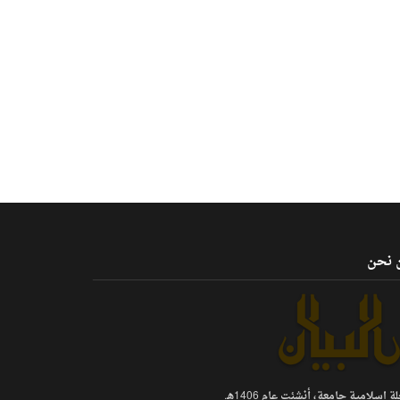
 نحن
 إسلامية جامعة، أنشئت عام 1406هـ.