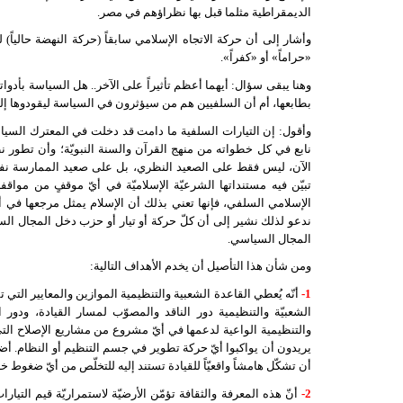
الديمقراطية مثلما قبل بها نظراؤهم في مصر.
وأشار إلى أن حركة الاتجاه الإسلامي سابقاً (حركة النهضة حالياً) 
«حراماً» أو «كفراً».
وهنا يبقى سؤال: أيهما أعظم تأثيراً على الآخر.. هل السياسة بأدواتها
بطابعها، أم أن السلفيين هم من سيؤثرون في السياسة ليقودوها 
وأقول: إن التيارات السلفية ما دامت قد دخلت في المعترك السياس
نابع في كل خطواته من منهج القرآن والسنة النبويّة؛ وأن تطور نظ
الآن، ليس فقط على الصعيد النظري، بل على صعيد الممارسة نفسه
تبيّن فيه مستنداتها الشرعيّة الإسلاميّة في أيّ موقفٍ من مواق
الإسلامي السلفي، فإنها تعني بذلك أن الإسلام يمثل مرجعها في أه
ندعو لذلك نشير إلى أن كلّ حركة أو تيار أو حزب دخل المجال الس
المجال السياسي.
ومن شأن هذا التأصيل أن يخدم الأهداف التالية:
1-
أنّه يُعطي القاعدة الشعبية والتنظيمية الموازين والمعايير التي
الشعبيّة والتنظيمية دور الناقد والمصوّب لمسار القيادة، ودور ا
والتنظيمية الواعية لدعمها في أيّ مشروع من مشاريع الإصلاح الت
يريدون أن يواكبوا أيّ حركة تطوير في جسم التنظيم أو النظام. أضف
أن تشكّل هامشاً واقعيّاً للقيادة تستند إليه للتخلّص من أيّ ضغوط خا
2-
أنّ هذه المعرفة والثقافة تؤمّن الأرضيّة لاستمراريّة قيم التي