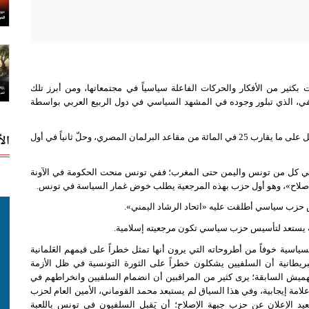
 بكثير من الأفكار والحركات الفاعلة سياسياً في مجتمعاتها، ومن أبرز تلك
في، الذي تبلور وجوده في المشهد السياسي في دول الربيع العربي بواسطة
ال
كان الظهور الأكبر للتيار السلفي في مصر عبر حزب النور الذي حصل على ما يقارب 25 في المائة من مقاعد البرلمان المصري، وحلّ ثانياً في أول
ي كل من تونس واليمن حتى المغرب؛ ففي تونس منحت الحكومة في الآونة
لإصلاح»، وهو أول حزب بهذه المرجعية يطلب خوض غمار السياسة في تونس.
 حزب سياسي أطلقت عليه «اتحاد الرشاد اليمني».
نه يستعد لتأسيس حزب سياسي تكون مرجعيته إسلامية.
سياسية خوفاً من أطروحاته التي يرون أنها تمثل خطراً على قيمهم العَلمانية
البريطانية أن السلفيين يشكلون خطراً على الثورة التونسية في ظل الأزمة
والتهميش السابقة؛ يرى كثير من المراقبين أن انضمام السلفيين وانخراطهم في
لامة إيجابية، وفي هذا السياق لم يستبعد محمد القوماني، الأمين العام لحزب
عيد الإعلان عن حزب جبهة الإصلاح؛ أن يَقبل السلفيون في تونس باللعبة