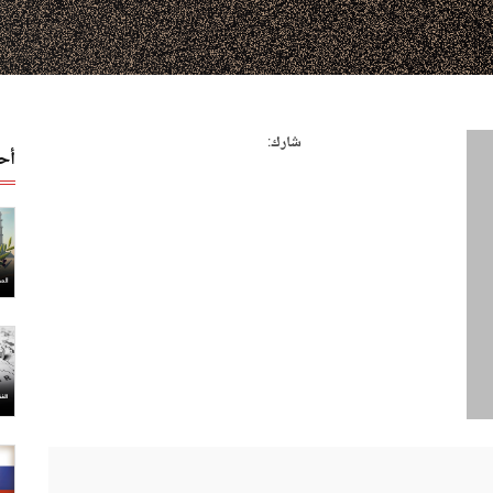
شارك:
أح