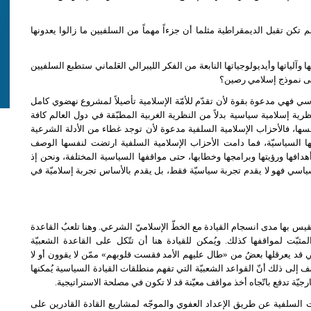
لم تكن تقبل الديمقراطية مثلما أن جزءاً مهماً من السلفيين ما زالوا يعدونها
 وآلياتها وأيديولوجياتها النابعة من الفكر الليبرالي العَلماني ستطبع السلفيين
إلى نموذج إسلامي رصين؟
ي فهي مدعوة بقوة لأن تقدّم للأمّة الإسلامية تأصيلاً لمشروع نهضوي كامل
رية إسلامية سياسية بدلاً من النظرية الغربية المطبّقة في دول العالم كافة
ا، فالأحزاب الإسلامية السلفية مدعوة لأن توجد غطاء من الأدلة الشرعية
فها السياسيّة، فما دامت الأحزاب الإسلامية السلفية ارتضت لنفسها الوصف
دافها ورؤيتها وبرامجها وخطابها، حتى مواقفها السياسية المختلفة، ونحن إذ
ياسي فهو لا يقدم تجربة سياسيّة فقط، بل يقدم بالأساس تجربة إسلاميّة في
 تقيس بها مدى انسجام القيادة مع الخطّ الإسلاميّ الشرعي. وهنا تلعبُ القاعدة
لمثبّت لمواقفها كذلك. ويُمكن للقيادة هنا أن تتّكل على القاعدة الشعبيّة
ي قد يعرقلها بعضُ من «طال عليهم الأمد فقست قلوبهم» ممّن لا يقوون أو لا
 إلى ذلك أنّ القواعد الشعبيّة التي تفهم منطلقات القيادة السياسية يُمكنها
رجيّة تدفع باتّجاه أخذ مواقف معيّنة قد لا تكون في مصلحة الاستراتيجية.
ارات السلفية عن طريق الإعداد العفوي والموجّه لمشاريع القادة القادرين على