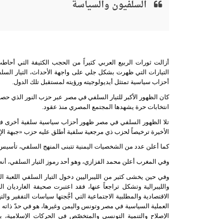
السلفيون والسياسة
أزالت ثورات الربيع العربي كثيراً من الحجب الكثيفة التي أحاطت
التيارات التي ظهرت بشكل جلي على واجهة الأحداث، التيار السل
أحزاب سياسية تمتثل أيديولوجيته ورؤيته لمستقبل تلك الدول.
انتخابات حرة يشهدها المجتمع المصري منذ عقود.
تلا الظهور السلفي في مصر ظهور أحزاب سياسية سلفية أخرى ف
الأخيرة ترخيصاً لحزب ذي مرجعية سلفية أطلق عليه حزب «جبهة ا
كما أعلن عدد من الشخصيات اليمنية تتبنى المنهج السلفي، تأسيس
وفي المغرب أعلن محمد الفزازي، وهو أحد رموز التيار السلفي، أ
وفي حين يخشى كثير من الليبراليين دخول التيار السلفي اللعبة ال
والليبرالية وتشكل تراجعاً عنها، فقد اعتبرت صحيفة الغارديان 
الاقتصادية والمطلبية الاجتماعية التي أجَّجتها سياسات التفقير 
العملية السياسية في مصر وتونس واليمن وغيرها، هو في حدّ ذاته ع
الإصلاح والتنمية التونسي والمتخصّص في الحركات الإسلامية، ب