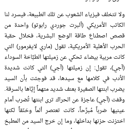
ولا تتخلف فيزياء الشعوب عن تلك الطبيعة، فيسرد لنا
الكاتب الأمريكي (ألبرت جوردي رابوتو) واحدة من
قصص اصطناع طاقة الوضع البشرية، فخلال حقبة
الحرب الأهلية الأمريكية، تقول (ماري لايفرمور) التي
كانت مربية بيضاء تحكي عن زميلتها الطبَّاخة السوداء
(آجي)، تقول: إن زميلتها (آجي) التي كانت شديدة
الأدب في كلامها مع سيدها، قد فوجئت بأن السيد
يضرب ابنتها الصغيرة بعنف شديد متهماً إيَّاها بالسرقة.
وقفت (آجي) عاجزة عن الحراك ترى ابنتها تُضرب أمام
عينيها ضرباً مُبرِّحاً، كانت تعتصر ألماً وحَنَقاً لكنها
اختزنت حزنها بداخلها، وما إن خرج السيد من المطبخ