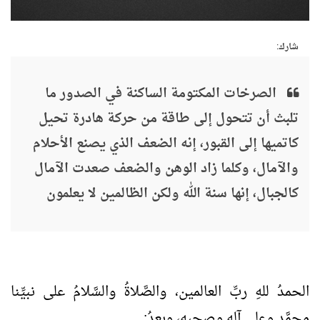
شارك:
الصرخات المكتومة الساكنة في الصدور ما
تلبث أن تتحول إلى طاقة من حركة هادرة تحيل
كاتميها إلى القبور، إنه الضعف الذي يصنع الأحلام
والآمال، وكلما زاد الوهن والضعف صعدت الآمال
كالجبال، إنها سنة الله ولكن الظالمين لا يعلمون
الحمدُ للهِ ربِّ العالمين، والصَّلاةُ والسَّلامُ على نبيِّنا
محمَّدٍ وعلى آلِه وصحبِه، وبعدُ: