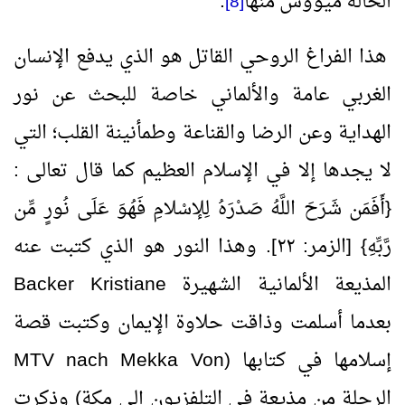
الحالة ميؤوس منها
.
[8]
هذا الفراغ الروحي القاتل هو الذي يدفع الإنسان
الغربي عامة والألماني خاصة للبحث عن نور
الهداية وعن الرضا والقناعة وطمأنينة القلب؛ التي
لا يجدها إلا في الإسلام العظيم كما قال تعالى :
{أَفَمَن شَرَحَ اللَّهُ صَدْرَهُ لِلإسْلامِ فَهُوَ عَلَى نُورٍ مِّن
رَّبِّهِ} [الزمر: ٢٢]. وهذا النور هو الذي كتبت عنه
المذيعة الألمانية الشهيرة
Kristiane
Backer
بعدما أسلمت وذاقت حلاوة الإيمان وكتبت قصة
إسلامها في كتابها (
Von
MTV nach Mekka
الرحلة من مذيعة في التلفزيون إلى مكة) وذكرت