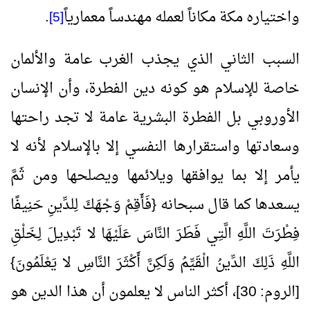
واختياره مكة مكاناً لعمله مهندساً معمارياً
.
[5]
السبب الثاني الذي يجذب الغرب عامة والألمان
خاصة للإسلام هو كونه دين الفطرة، وأن الإنسان
الأوروبي بل الفطرة البشرية عامة لا تجد راحتها
وسعادتها واستقرارها النفسي إلا بالإسلام لأنه لا
يأمر إلا بما يوافقها ويلائمها ويصلحها ومن ثَمَّ
يسعدها كما قال سبحانه {فَأَقِمْ وَجْهَكَ لِلدِّينِ حَنِيفًا
فِطْرَتَ اللَّهِ الَّتِي فَطَرَ النَّاسَ عَلَيْهَا لا تَبْدِيلَ لِـخَلْقِ
اللَّهِ ذَلِكَ الدِّينُ الْقَيِّمُ وَلَكِنَّ أَكْثَرَ النَّاسِ لا يَعْلَمُونَ}
[الروم: 30]، أكثر الناس لا يعلمون أن هذا الدين هو