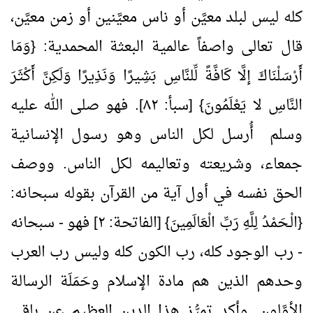
كله ليس لبلد معيَّن أو ناس معيَّنين أو زمن معيَّن،
قال تعالى واصفاً عالمية البعثة المحمدية: {وَمَا
أَرْسَلْنَاكَ إلَّا كَافَّةً لِّلنَّاسِ بَشِيرًا وَنَذِيرًا وَلَكِنَّ أَكْثَرَ
النَّاسِ لا يَعْلَمُونَ} [سبأ: ٨٢]. فهو صلى الله عليه
وسلم أُرسل لكل الناس وهو رسول الإنسانية
جمعاء، وشريعته وتعاليمه لكل الناس. ووصف
الحق نفسه في أول آية من القرآن بقوله سبحانه:
{الْـحَمْدُ لِلَّهِ رَبِّ الْعَالَمِينَ} [الفاتحة: ٢] فهو - سبحانه
- رب الوجود كله، رب الكون كله وليس رب العرب
وحدهم الذين هم مادة الإسلام وحَمَلَة الرسالة
الأوَّلون. وأكد تميُّز هذا الدين العظيم عن باقي