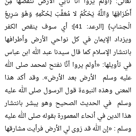
تعالى: {أَوَلَمْ يَرَوْا أَنَّا نَأْتِي الأَرْضَ نَنقُصُهَا مِنْ
أَطْرَافِهَا وَاللَّهُ يَحْكُمُ لا مُعَقِّبَ لِـحُكْمِهِ وَهُوَ سَرِيعُ
الْـحِسَابِ} [الرعد: 41]؛ أي سوف ينقص الكفر
ويزداد الإيمان في كل نواحي الأرض وأطرافها
بانتشار الإسلام كما قال سيدنا عبد الله ابن عباس
في تأويلها:
«
أولم يروا أنَّا نفتح لمحمد صلى الله
عليه وسلم الأرض بعد الأرض
»
. وقد أكد هذا
المعنى وهذه النبوءة قول الرسول صلى الله عليه
وسلم في الحديث الصحيح وهو يبشر بانتشار
هذا الدين في أنحاء المعمورة بقوله صلى الله عليه
وسلم :
«
إن الله قد زوى لي الأرض فرأيت مشارقها