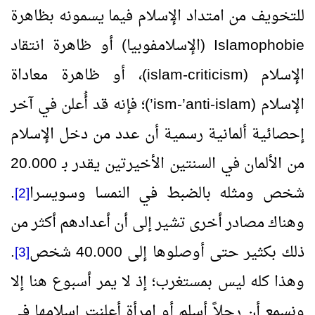
للتخويف من امتداد الإسلام فيما يسمونه بظاهرة
Islamophobie
(الإسلامفوبيا) أو ظاهرة انتقاد
الإسلام (
islam-criticism
)، أو ظاهرة معاداة
الإسلام (
anti-islam
’-
ism
’)؛ فإنه قد أُعلن في آخر
إحصائية ألمانية رسمية أن عدد من دخل الإسلام
من الألمان في السنتين الأخيرتين يقدر بـ 20.000
شخص ومثله بالضبط في النمسا وسويسرا
.
[2]
وهناك مصادر أخرى تشير إلى أن أعدادهم أكثر من
ذلك بكثير حتى أوصلوها إلى 40.000 شخص
.
[3]
وهذا كله ليس بمستغرب؛ إذ لا يمر أسبوع هنا إلا
ونسمع أن رجلاً أسلم أو امرأة أعلنت إسلامها في