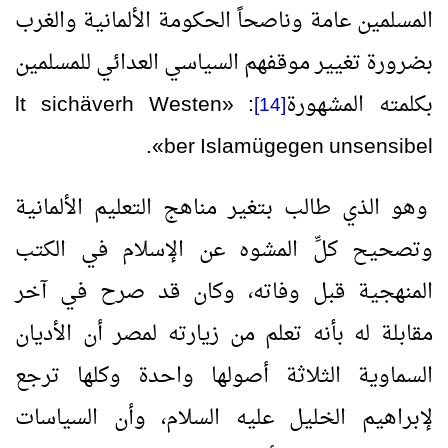
المسلمين عامة وناصحاً الحكومة الألمانية والغرب
بضرورة تغيير موقفهم السياسي العدائي للمسلمين
بكلمته المشهورة
:
«
Westen
verh
ä
lt sich
[14]
.
»
ber Islam
ü
gegen
unsensibel
وهو الذي طالب بتغير مناهج التعليم الألمانية
وتصحيح كلِّ المشوه عن الإسلام في الكتب
المنهجية قبل وفاته، وكان قد صرح في آخر
مقابلة له بأنه تعلم من زيارته لمصر أن الأديان
السماوية الثلاثة أصولها واحدة وكلها ترجع
لإبراهيم الخليل عليه السلام، وأن السياسات