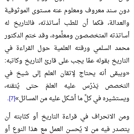
دون سند معروف ومعلوم عنه مستوى الموثوقية
والعدالة، فكما أن للطب أساتذته، فالتاريخ له
أساتذته المتخصصون ومعلِّموه، وقد ختم الدكتور
محمد السلمي ورقته العلمية حول القراءة في
التاريخ بقوله عمَّا يجب على قارئ التاريخ وكاتبه:
«
ويبقى أنه يحتاج لإتقان العلم إلى شيخ في
التخصص يَدْرُس عليه العلمَ حتى يُتقنه،
ويستشيره في كلِّ ما أشكل عليه من المسائل
»
.
[7]
ومن الانحراف في قراءة التاريخ أو كتَابته أن
يتصدر فيه من لا يُحسن العمل مع هذا النوع أو