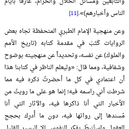
والتابعين ومسائل الحلال والحرام، عارفاً بأيام
الناس وأخبارهم)
»
.
[11]
وعن منهجية الإمام الطبري المتحفظة تجاه بعض
الروايات كَتَبَ في مقدمة كتابه (تاريخ الأمم
والملوك) عن نفسه، وتحديداً عن منهجيته بوضوح
وشفافية، ومما قال:
«
وليعلم الناظر في كتابنا هذا
أن اعتمادي في كل ما أحضرتُ ذكره فيه مما
شرطت أني راسمه فيه؛ إنما هو على ما رويتُ من
الأخبار التي أنا ذاكرها فيه، والآثار التي أنا
مُسندها إلى رواتها فيه، دون ما أُدرِك بحجج
العقول واستُنبِطَ بفكر النفوس إلا اليسير القليل