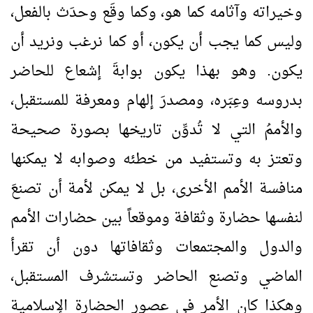
وخيراته وآثامه كما هو، وكما وقَع وحدَث بالفعل،
وليس كما يجب أن يكون، أو كما نرغب ونريد أن
يكون. وهو بهذا يكون بوابةَ إشعاع للحاضر
بدروسه وعِبَره، ومصدرَ إلهام ومعرفة للمستقبل،
والأممُ التي لا تُدوِّن تاريخها بصورة صحيحة
وتعتز به وتستفيد من خطئه وصوابه لا يمكنها
منافسة الأمم الأخرى، بل لا يمكن لأمة أن تصنعَ
لنفسها حضارة وثقافة وموقعاً بين حضارات الأمم
والدول والمجتمعات وثقافاتها دون أن تقرأ
الماضي وتصنع الحاضر وتستشرف المستقبل،
وهكذا كان الأمر في عصور الحضارة الإسلامية