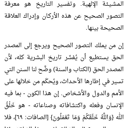
الـمـشـيـئـة الإلهية. وتفسير التاريخ هو معرفة
التصور الصحيح عن هذه الأركـان وإدراك العلاقة
الصحيحة بينها.
إن من يملك التصور الصحيح ويرجع إلى المصدر
الحق يستطيع أن يُفسِّر تاريخ البشرية كله، لأن
المصدر الحق (الكتاب والسنة) وضَّح لنا السنن التي
تسير في إطارها الأحـداث، ويُحكَم من خلالها على
الأمم والدول والأشخاص. إن هذا الكون - بما فيه
الإنسان وفعله واكتشافاته وصناعاته - هو خَلْقُ
الله {وَاللَّهُ خَلَقَكُمْ وَمَا تَعْمَلُونَ} [الصافات: ٦٩]، فلا