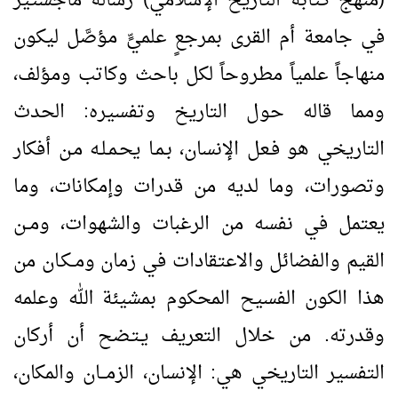
(منهج كتابة التاريخ الإسلامي) رسالة ماجستير
في جامعة أم القرى بمرجعٍ علميٍّ مؤصَّل ليكون
منهاجاً علمياً مطروحاً لكل باحث وكاتب ومؤلف،
ومما قاله حول التاريخ وتفسيره: الحدث
التاريخي هو فـعل الإنسان، بـمـا يحـمـلـه مـن أفكار
وتصورات، وما لديه من قدرات وإمكانات، وما
يعتمل في نفسه من الرغبات والشهوات، ومــن
القيم والفضائل والاعتقادات في زمان ومــكـان من
هذا الكون الفسيح المحكوم بمشيئة الله وعلمه
وقدرته. من خلال التعريف يـتـضح أن أركان
التفسير التاريخي هي: الإنسان، الزمـــان والمكان،