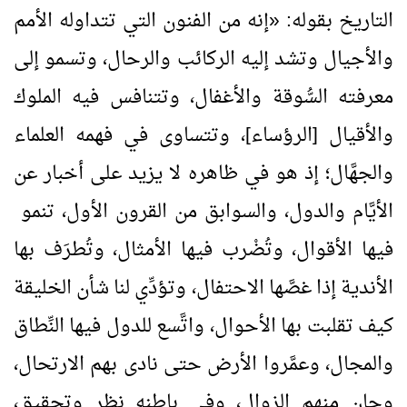
التاريخ بقوله:
«
إنه من الفنون التي تتداوله الأمم
والأجيال وتشد إليه الركائب والرحال، وتسمو إلى
معرفته السُّوقة والأغفال، وتتنافس فيه الملوك
والأقيال [الرؤساء]، وتتساوى في فهمه العلماء
والجهَّال؛ إذ هو في ظاهره لا يزيد على أخبار عن
الأيَّام والدول، والسوابق من القرون الأول، تنمو
فيها الأقوال، وتُضْرب فيها الأمثال، وتُطرَف بها
الأندية إذا غصَّها الاحتفال، وتؤدِّي لنا شأن الخليقة
كيف تقلبت بها الأحوال، واتَّسع للدول فيها النِّطاق
والمجال، وعمَّروا الأرض حتى نادى بهم الارتحال،
وحان منهم الزوال، وفي باطنه نظر وتحقيق،