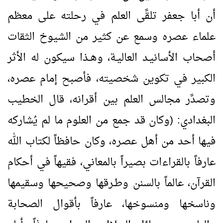
أن أبا جعفر تلقَّى العلم في رحلته على معظم
علماء عصره وسمع عن كثير من الشيوخ الثقات
أصحاب الأسانيـد العاليـة، وهــذا سيكون له الأثر
الكبير في تكوين شخصيته، فأصبح إمام عصره،
وتصدَّر مجالس العلم بين أقرانه، قال الخطيب
البغدادي: (وكان قد جمع من العلوم ما لم يُشاركه
فيها أحد من أهل عصره، وكان حافظاً لكتاب الله
عارفاً بالقراءات بصيراً بالمعاني، فقيهاً في أحكام
القرآن، عالماً بالسنن وطـرقها وصحيحها وسقيمها
وناسخها ومنسوخها، عارفاً بأقوال الصحابة