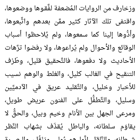
وزخارف من الروايات الـمُضعفة لفَّقـوها ووضعوها،
واقتفى تلك الآثار كثير ممَّن بعدهم واتَّبعوها،
وأدُّوها إلينا كما سمعوها، ولم يُلاحظوا أسباب
الوقائع والأحوال ولم يُراعوها، ولا رفضوا ترَّهات
الأحاديث ولا دفعوها، فالتَّحقيق قليل، وطَرْف
التنقيح في الغالب كليل، والغلط والوهم نسيب
للأخبار وخليل، والتَّقليد عريق في الآدميِّين
وسليل، والتَّطفُّل على الفنون عريض طويل،
ومرعى الجهل بين الأنام وخيم وبيل، والحقُّ لا
يقاوَم سلطانه، والباطل يُقذَف بشهاب النَّظر
شيطانه، والنَّاقل إنَّما هو يُملي ويَنْقُل، والبصيرة