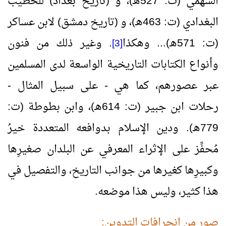
السهمي (ت: 527هـ)، و (تاريخ بغداد) للخطيب
البغدادي (ت: 463هـ)، و (تاريخ دمشق) لابن عساكر
(ت: 571هـ)... وهكذا
. وغير ذلك من فنون
[3]
وأنواع الكتابات التاريخية الواسعة لدى المسلمين
عبر عصورهم، كما هي - على سبيل المثال -
رحلات ابن جبير (ت: 614هـ)، وابن بطوطة (ت:
779هـ). ودين الإسلام بدوافعه المتعددة خيرُ
مُحفِّز على الإثراء المعرفي عن البلدان صغيرِها
وكبيرِها كغيرها من جوانب التاريخ، والتفصيل في
هذا كثير، وليس هذا موضعه.
صور من انحرافات التدوين: