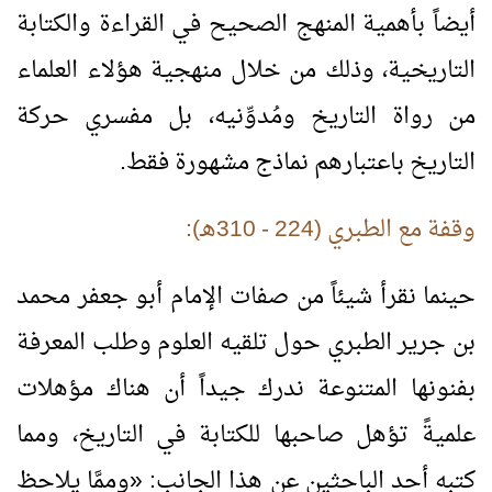
أيضاً بأهمية المنهج الصحيح في القراءة والكتابة
التاريخية، وذلك من خلال منهجية هؤلاء العلماء
من رواة التاريخ ومُدوِّنيه، بل مفسري حركة
التاريخ باعتبارهم نماذج مشهورة فقط.
وقفة مع الطبري (224 - 310هـ):
حينما نقرأ شيئاً من صفات الإمام أبو جعفر محمد
بن جرير الطبري حول تلقيه العلوم وطلب المعرفة
بفنونها المتنوعة ندرك جيداً أن هناك مؤهلات
علميةً تؤهل صاحبها للكتابة في التاريخ، ومما
كتبه أحد الباحثين عن هذا الجانب:
«
وممَّا يلاحظ