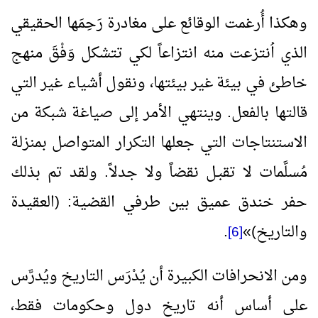
وهكذا أُرغمت الوقائع على مغادرة رَحِمَها الحقيقي
الذي اُنتزعت منه انتزاعاً لكي تتشكل وَفْقَ منهج
خاطئ في بيئة غير بيئتها، ونقول أشياء غير التي
قالتها بالفعل. وينتهي الأمر إلى صياغة شبكة من
الاستنتاجات التي جعلها التكرار المتواصل بمنزلة
مُسلَّمات لا تقبـل نقضاً ولا جدلاً. ولقد تم بذلك
حفر خندق عميق بين طرفي القضية: (العقيدة
والتاريخ)
»
.
[6]
ومن الانحرافات الكبيرة أن يُدْرَس التاريخ ويُدرَّس
على أساس أنه تاريخ دول وحكومات فقط،