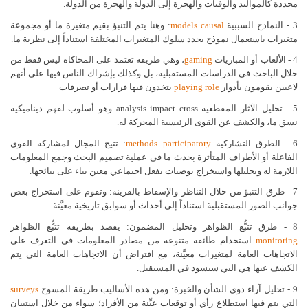
محددة كالمواليد والوفيات والهجرة إلى الدولة والهجرة من الدولة.
3 - النماذج السببية
causal
models
: وهنا يتم التنبؤ بقيم متغيرة ما أو مجموعة
متغيرات باستعمال نموذج يحدد سلوك المتغيرات المختلفة استناداً إلى نظرية ما.
4 - الألعاب أو المباريات
gaming
، وهي طريقة تعتمد على المحاكاة ليس فقط من
خلال الباحث في الدراسات المستقبلية، بل وكذلك بإشراك الناس فيها على أنهم
لاعبين يقومون بأدوار
role
playing
يتخذون فيها قرارات أو تصرفات
5 - تحليل الآثار المقطعية
cross
impact
analysis
وهو أسلوب لفهم ديناميكية
نسق ما، والكشف عن القوى الرئيسية المحركة له.
6 - الطرق التشاركية
participatory
methods
: تتيح المجال لمشاركة القوى
الفاعلة أو الأطراف المتأثرة بحدث ما في عملية تصميم البحث وجمع المعلومات
اللازمة له وتحليلها واستخراج توصيات بفعل اجتماعي معين بناء على نتائجها.
7 - طرق التنبؤ من خلال التناظر والإسقاط بالقرينة: وتقوم على استخراج بعض
جوانب الصور المستقبلية استناداً إلى أحداث أو سوابق تاريخية معيَّنة.
8 - طرق تتبُّع الظواهر وتحليل المضمون: يقصد بطريقة تتبُّع الظواهر
monitoring
استخدام طائفة متنوعة من مصادر المعلومات في التعرف على
الاتجاهات العامة لمتغيرات معيَّنة، مع افتراض أن الاتجاهات العامة التي يتم
الكشف عنها هي التي ستسود في المستقبل.
9 - تحليل آراء ذوي الشأن والخبرة: ومن هذه الأساليب طريقة المسوح
surveys
التي يتم فيها استطلاع رأي أو توقعات عيِّنة من الأفراد؛ سواء من خلال استبيان