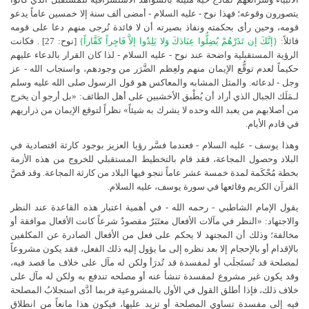
يتصورون وقوعه؛ فهذا نوح - عليه السلام - أمضى ألف سنة إلا خمسين عاماً يدعو
قومه، وحين رأى بحكمته ونفاذ بصيرته أن لا فائدة تُرجى منهم دعا على قومه
قائلاً:
{إنَّكَ إن تَذَرْهُمْ يُضِلُّوا عِبَادَكَ وَلا يَلِدُوا إلاَّ فَاجِراً كَفَّاراً}
[نوح: 27]
. فكانت
الرؤية المستقبلية واضحة عند نوح - عليه السلام - لذا كان القرار بالدعاء عليهم
حكيماً لعدم توقُّع الإيمان منهم ولعِظم الضَّرَر من وجودهم، واستجاب الله - عز
وجل - لدعائه. والمثل المشابه والمعاكس هو قول الرسول صلى الله عليه وسلم
لـمَلَك الجبال الذي أراد أن يُطْبق الأخشبين على أهل الطائف: «بل أرجو أن يخرج
من أصلابهم من يعبد الله وحده لا يشرك به شيئاً» نظراً لتوقع الإيمان من ذراريهم
في قادم الأيام.
وهذا يوسف - عليه السلام - فعندما فسَّر رؤيا العزيز بوجود كارثة اقتصادية في
البلاد وحصول المجاعة، فقد قام بالتخطيط المستقبلي للخروج من هذه الأزمة
بخطة مُحْكَمة لمدة خمسة عشر عاماً تنجو فيها البلاد من كارثة المجاعة. وقد قصَّ
القرآن الكريم وقائعها في سورة يوسف، عليه السلام.
يقول الإمام الشاطبي - رحمه الله - في أهمية اعتبار هذه القاعدة عند النظر
والاجتهاد: «النظر في مآلات الأفعال معتَبَرٌ مقصودٌ شرعاً كانت الأفعال موافقة أو
مخالفة؛ وذلك أن المجتهد لا يحكم على فعل من الأفعال الصادرة عن المكلفين
بالإقدام أو بالإحجام إلا بعد نظره إلى ما يؤول إليه ذلك الفعل، فقد يكون مشروعاً
لمصلحة قد تُستَجلَب أو لمفسدة قد تُدرَأ ولكن له مآل على خلاف ما قصد فيه،
وقد يكون غير مشروع لمفسدة تنشأ عنه أو مصلحه تندفع به ولكن له مآل على
خلاف ذلك، فإذا أطلق القول في الأول بالمشروعية فربما أدَّى استجلابُ المصلحة
فيه إلى مفسدة تساوي المصلحة أو تزيد عليها، فيكون هذا مانعاً من انطلاق