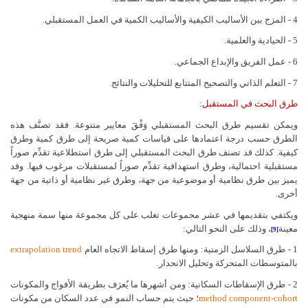
4 - المزج بين الأساليب الكيفية والأساليب الكمية في العمل المستقبلي.
5 - الحيادية والعلمية.
6 - عمل الفريق والإبداع الجماعي.
7 - التعلم الذاتي والتصحيح المتتابع للتحليلات والنتائج.
طرق البحث في المستقبل:
ويمكن تقسيم طرق البحث المستقبلي وَفْقَ معايير متنوعة. فقد تصنَّف هذه
الطرق حسب درجة اعتمادها على قياسات كمية صريحة إلى طرق كمية وطرق
كيفية. كذلك قد تصنف طرق البحث المستقبلي إلى طرق استطلاعية تقدِّم صوراً
مستقبلية احتمالية، وطرق استهدافية تقدِّم صوراً لمستقبلات مرغوب فيها. وقد
يميز بين طرق نظامية أو موضوعية من جهة، وطرق غير نظامية أو ذاتية من جهة
أخرى.
ويكتفي بتقديمها في عشر مجموعات تغلب على كل مجموعة منها سمة منهجية
معينة
، وذلك على النحو التالي:
[9]
1 - طرق السلاسل الزمنية: ومنها طرق إسقاط الاتجاه العام
trend
extrapolation
بالمتوسطات المتحركة وتحليل الانحدار.
2 - طرق الإسقاطات السكانية: ومن أشهرها ما يُعرَف بطريقة الأفواج والمكونات
cohort
-
component
method
؛ حيث يتم حساب النمو في عدد السكان من مكونات