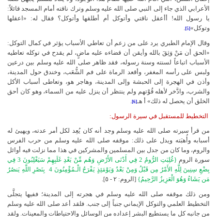
الأعرابي الذي جاء إلى النبي صلى الله عليه وسلم وترك ناقته أمام المسجد قائلاً:
يا رسول الله! أأعقل ناقتي وأتوكل أم أطلقها وأتوكل؟ فقال له: «اعقلها
وتوكل»
.
[5]
وقال الإمام الطبري يرد على من زعم أن تعاطي الأسباب يؤثر في كمال التوكل:
«الحق أن مَنْ وَثِقَ بالله وأيقن أن قضاءه عليه ماضٍ، لم يقدح في توكله تعاطيه
الأسباب اتباعاً لسنته وسنة رسوله، فقد ظاهر صلى الله عليه وسلم بين درعين
ولبس على رأسه المغفر، وأقعد الرماة على فم الشُّعَب، وخندق حول المدينة،
وأذن في الهجرة إلى الحبشة وإلى المدينة، وهاجر هو، وتعاطى أسباب الأكل
والشرب، وادَّخر لأهله قُوْتهم ولم ينتظر أن ينزل عليه من السماء، وهو كان أحق
الخلق أن يحصل له ذلك» أ هـ
.
[6]
التخطيط للمستقبل في سيرة الرسول:
من قرأ سيرته صلى الله عليه وسلم وجد أنه كان يُعِد لكل أمر عدته، ويهيئ له
أسبابه وأُهبَته ويدل على ذلك: موقفه صلى الله عليه وسلم من حرب الفرس
والروم، وما كان من جدل بين المسلمين والمشركين في هذا مما نزلت فيه أوائل
سورة الروم
{غُلِبَتِ الرُّومُ 2 فِي أَدْنَى الأَرْضِ وَهُم مِّنْ بَعْدِ غَلَبِهِمْ سَيَغْلِبُونَ 3 فِي
بِضْعِ سِنِينَ لِلَّهِ الأَمْرُ مِن قَبْلُ وَمِنْ بَعْدُ وَيَوْمَئِذٍ يَفْرَحُ الْـمُؤْمِنُونَ 4
بِنَصْرِ اللَّهِ يَنصُرُ
مَن يَشَاءُ وَهُوَ الْعَزِيزُ الرَّحِيمُ}
[الروم: ٢ - ٥]
.
ومن ذلك موقفه صلى الله عليه وسلم في هجرته إلى المدينة؛ ففيها يتجلَّى
التخطيط العلمي والتوكل الإيماني جنباً إلى جنب. فلقد أعد صلى الله عليه وسلم
من جانبه كل ما يستطيع البشر إعداده من الوسائل والاحتياطات والمعينات. ولقد