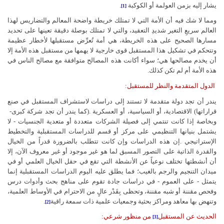
يشار
إليه
بزمن
العولمة
أو
الكوكبة
.
[1]
ومما
لا
شك
فيه
أن
الأمة
التي
لا
تمتلك
خريطة
واضحة
المعالم
والتضاريس
لهذا
العالم
سريعِ
التغير
شديدِ
التعقيد،
والتي
لا
تمتلك
بوصلة
دقيقة
تعينها
على
تحديد
مسارها
الصحيح
على
هذه
الخريطة،
هي
أمة
تُعرِّض
مستقبلها
لأخطار
عظيمة
وتتحكم
في
تشكيل
هذا
المستقبل
قوى
خارجية
لا
يهمها
من
مستقبل
هذه
الأمة
إلا
أن
يخدم
مصالحها
هي؛
سواء
أكانت
هذه
المصالح
متوافقة
مع
مصالح
الناس
في
هذه
الأمة
أم
لم
تكن
كذلك
.
الدول
المتقدمة
والنظر
للمستقبل
:
يندر
أن
تجد
دولة
متقدمة
لا
تستند
إلى
دراسات
لاستشراف
المستقبل
في
صنع
قراراتها
(
الاقتصادية،
أو
السياسية،
أو
العسكرية
).
كما
يندر
أن
تجد
شركة
كبرى
-
وبخاصة
إذا
كانت
تنتمي
إلى
فصيلة
الشركات
متعددة
أو
متعدية
الجنسيات
-
لا
يشتمل
بنيانها
التنظيمي
على
مركز
أو
قسم
للدراسات
المستقبلية
والتخطيط
الإستراتيجي
.
إن
هذه
الدراسات
وإن
كانت
تتطلب
بالضرورة
قدراً
من
الخيال
والقدرة
الذاتية
على
التصور
المسبق
لما
هو
غير
موجود
أو
غير
معروف
الآن،
إلا
أن
أنشطتها
تختلف
نوعياً
عن
الأنشطة
التي
تقع
في
حقل
الخيال
العلمي
أو
في
ميدان
التنجيم
والرجم
بالغيب؛
فما
يطلق
عليه
اليوم
الدراسات
المستقبلية
إنما
يتمثل
-
على
العموم
-
في
دراسات
جادة
تقوم
على
مناهج
بحث
وأدوات
درس
وفحص
مقننة
أو
شبه
مقننة،
وتحظى
بِقَدْر
عالٍ
من
الاحترام
في
الأوساط
العلمية،
وتنهض
بها
معاهد
ومراكز
بحثية
وجمعيات
علمية
ذات
سمعة
راقية
.
[2]
الحديث
عن
المستقبل
من
منظور
شرعي
:
[3]