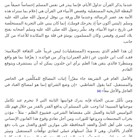
عندما
يذكر
القرآن
تداولَ
الأيام،
فإنما
يبذر
في
نفس
المسلم
إحساساً
عميقاً
من
اليقظة
التاريخية
المستقبلية
.
وقصص
الأنبياء
في
القرآن
هي
إعلام
بما
ستراه
هذه
الأمة
بعد
عصر
الرسالة،
وعندما
قال
ورقة
بن
نوفل
لرسول
الله
صلى الله عليه
وسلم
):
ليتني
أكون
حياً
إذ
يخرجك
قومك)،
إنما
كان
يبني
على
التجربة
المستخلَصة
في
تاريخ
دعوة
الأنبياء،
وقد
بشَّر
رسول
الله
صلى الله عليه وسلم
أصحابه
بفتح
بلاد
كسرى
وقيصر،
وكان
المسلمون
يومئذٍ
في
قلة
مع
المكابدة
للأعداء
من
كل
جانب
.
إن هذا العلم الذي يسمونه (المستقبليات) ليس غريباً على الثقافة الإسلامية؛
فقـد كتب ابن خلدون عن (علم العمران) وذكر من فوائده: ( يعرِّفنا بما هو واقع
ومنتظَر)؛ فالذي يتقن هذا العلم برأي ابن خلدون يمكن له أن يستشرف ويتوقع
القادم.
والأصل العام في الشريعة جاء مقرِّراً إثبات المصالح للمكلَّفين في الحاضر
والمستقبل، كما يقول الشاطبي: «إن وضع الشرائع إنما هو لمصالح العباد في
العاجل والآجل معاً».
[4]
ومن تأمَّل سـنن الحياة فإنه يدرك قوانينها الثابتة التي لا تنخرم عند تكامل
موجباتها السببية؛ لذا وجب على المسلم أن يدافع القدر بالقدر من خلال فهم تلك
النواميس الثابتة والعمل على مقتضاها الشرعي، فشيوع الظلم - مثلاً - مؤذن
بخراب المجتمعات ونزوعها للثورات، ومن أجل تفادي وقوع هذا القانون الإنساني
وجب على أهل الحلِّ والعقد المحافظة على موازين الحق والعدل من باب دفع
الأقدار بالأقدار، وهي لا شكَّ استلهام عملي لتفادي توقُّعات المستقبل. وسِيَر
الأنبياء وشرائعُهم نماذج حيَّة مليئة بالشواهد الاستشرافية للمستقبل الذي كانوا