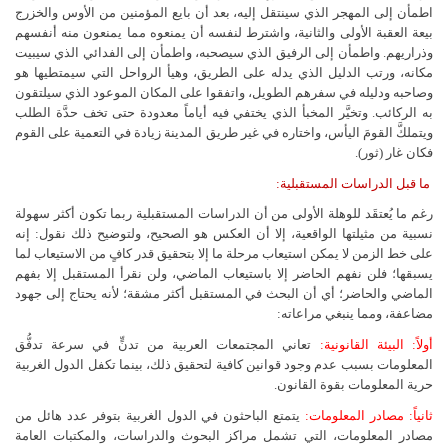
اطمأن إلى المهجر الذي سينتقل إليه، بعد أن بايع المؤمنين من الأوس والخزرج
بيعة العقبة الأولى والثانية، واشترط لنفسه أن يمنعوه مما يمنعون منه أنفسهم
وذراريهم. واطمأن إلى الرفيق الذي سيصحبه، واطمأن إلى الفدائي الذي سيبيت
مكانه، ورتب الدليل الذي يدله على الطريق، وهيأ الرواحل التي سيمتطيها هو
وصاحبه ودليله في سفرهم الطويل، واتفقوا على المكان الموعود الذي سيلتقون
به الركائب. وتخيَّر المخبأ الذي يختفي فيه أياماً معدودة حتى تخف حدَّة الطلب
ويتملكَّ القومَ اليأس، واختاره في غير طريق المدينة زيادة في التعمية على القوم
فكان غار (ثور).
ما قبل الدراسات المستقبلية:
رغم ما يُعتقَد للوهلة الأولى من أن الدراسات المستقبلية ربما تكون أكثر سهولة
نسبية من مثيلتها الواقعية، إلا أن العكس هو الصحيح، ولتوضيح ذلك نقول: إنه
على خط الزمن لا يمكن استيعاب مرحلة ما إلا بتحقيق قدر كافٍ من الاستيعاب لما
يسبقها؛ فلن نفهم الحاضر إلا باستيعاب الماضي، ولن نقرأ المستقبل إلا بفهم
الماضي والحاضر؛ أي أن البحث في المستقبل أكثر مشقة؛ لأنه يحتاج إلى جهود
مضاعفة، ومما ينبغي مراعاته:
أولاً: البيئة القانونية:
تعاني المجتمعات العربية من تدنٍّ في سرعة تدفُّق
المعلومات بسبب عدم وجود قوانين كافية لتحقيق ذلك، بينما تكفل الدول الغربية
حرية المعلومات بقوة القانون.
ثانياً: مصادر المعلومات:
يتمتع الباحثون في الدول الغربية بتوفر عدد هائل من
مصادر المعلومات، التي تشمل مراكز البحوث والدراسات، والمكتبات العامة