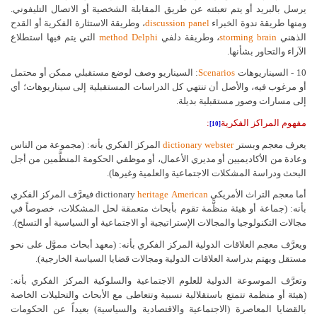
يرسل بالبريد أو يتم تعبئته عن طريق المقابلة الشخصية أو الاتصال التليفوني.
ومنها طريقة ندوة الخبراء
panel
discussion
، وطريقة الاستثارة الفكرية أو القدح
الذهني
brain
storming
، وطريقة دلفي
Delphi
method
التي يتم فيها استطلاع
الآراء والتحاور بشأنها.
10 - السيناريوهات
Scenarios
: السيناريو وصف لوضع مستقبلي ممكن أو محتمل
أو مرغوب فيه، والأصل أن تنتهي كل الدراسات المستقبلية إلى سيناريوهات؛ أي
إلى مسارات وصور مستقبلية بديلة.
مفهوم المراكز الفكرية
:
[10]
يعرف معجم وبستر
webster
dictionary
المركز الفكري بأنه: (مجموعة من الناس
وعادة من الأكاديميين أو مديري الأعمال، أو موظفي الحكومة المنظَّمين من أجل
البحث ودراسة المشكلات الاجتماعية والعلمية وغيرها).
أما معجم التراث الأمريكي
American
heritage
dictionary
فيعرَّف المركز الفكري
بأنه: (جماعة أو هيئة منظَّمة تقوم بأبحاث متعمقة لحل المشكلات، خصوصاً في
مجالات التكنولوجيا والمجالات الإستراتيجية أو الاجتماعية أو السياسية أو التسلح).
ويعرَّف معجم العلاقات الدولية المركز الفكري بأنه: (معهد أبحاث مموَّل على نحو
مستقل ويهتم بدراسة العلاقات الدولية ومجالات قضايا السياسة الخارجية).
وتعرَّف الموسوعة الدولية للعلوم الاجتماعية والسلوكية المركز الفكري بأنه:
(هيئة أو منظمة تتمتع باستقلالية نسبية وتتعاطى مع الأبحاث والتحليلات الخاصة
بالقضايا المعاصرة (الاجتماعية والاقتصادية والسياسية) بعيداً عن الحكومات