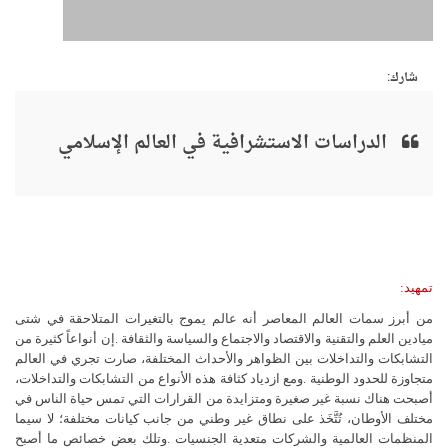
شارك:
الدراسات الاستشرافية في العالم الإسلامي
تمهيد
:
من
أبرز
سمات
العالم
المعاصر
أنه
عالم
يموج
بالتغيرات
المتلاحقة
في
شتى
ميادين
العلم
والتقنية
والاقتصاد
والاجتماع
والسياسة
والثقافة
.
إن
أنواعاً
كثيرة
من
التشابكات
والتداخلات
بين
الظواهر
والأحداث
المختلفة،
صارت
تجري
في
العالم
متجاوزة
للحدود
الوطنية
.
ومع
ازدياد
كثافة
هذه
الأنواع
من
التشابكات
والتداخلات،
أصبحت
هناك
نسبة
غير
صغيرة
ومتزايدة
من
القرارات
التي
تمس
حياة
الناس
في
مختلف
الأوطان،
تُتَّخَذ
على
نطاق
غير
وطني
من
جانب
كيانات
مختلفة؛
لا
سيما
المنظمات
العالمية
والشركات
متعدية
الجنسيات
.
وتلك
بعض
خصائص
ما
أصبح