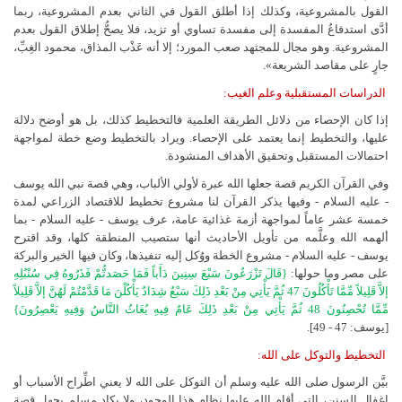
القول بالمشروعية، وكذلك إذا أطلق القول في الثاني بعدم المشروعية، ربما
أدَّى استدفاعُ المفسدة إلى مفسدة تساوي أو تزيد، فلا يصحُّ إطلاق القول بعدم
المشروعية. وهو مجال للمجتهد صعب المورد؛ إلا أنه عَذْب المذاق، محمود الغِبِّ،
جارٍ على مقاصد الشريعة».
الدراسات المستقبلية وعلم الغيب:
إذا كان الإحصاء من دلائل الطريقة العلمية فالتخطيط كذلك، بل هو أوضح دلالة
عليها، والتخطيط إنما يعتمد على الإحصاء. ويراد بالتخطيط وضع خطة لمواجهة
احتمالات المستقبل وتحقيق الأهداف المنشودة.
وفي القرآن الكريم قصة جعلها الله عبرة لأولي الألباب، وهي قصة نبي الله يوسف
- عليه السلام - وفيها يذكر القرآن لنا مشروع تخطيط للاقتصاد الزراعي لمدة
خمسة عشر عاماً لمواجهة أزمة غذائية عامة، عرف يوسف - عليه السلام - بما
ألهمه الله وعلَّمه من تأويل الأحاديث أنها ستصيب المنطقة كلها، وقد اقترح
يوسف - عليه السلام - مشروع الخطة ووُكل إليه تنفيذها، وكان فيها الخير والبركة
على مصر وما حولها:
{قَالَ تَزْرَعُونَ سَبْعَ سِنِينَ دَأَباً فَمَا حَصَدتُّمْ فَذَرُوهُ فِي سُنْبُلِهِ
إلاَّ قَلِيلاً مِّمَّا تَأْكُلُونَ 47 ثُمَّ يَأْتِي مِنْ بَعْدِ ذَلِكَ سَبْعٌ شِدَادٌ يَأْكُلْنَ مَا قَدَّمْتُمْ لَهُنَّ إلاَّ قَلِيلاً
مِّمَّا تُحْصِنُونَ 48 ثُمَّ يَأْتِي مِنْ بَعْدِ ذَلِكَ عَامٌ فِيهِ يُغَاثُ النَّاسُ وَفِيهِ يَعْصِرُونَ}
[يوسف: 47 - 49]
.
التخطيط والتوكل على الله:
بيَّن الرسول صلى الله عليه وسلم أن التوكل على الله لا يعني اطِّراح الأسباب أو
إغفال السنن، التي أقام الله عليها نظام هذا الوجود، ولا يكاد مسلم يجهل قصة