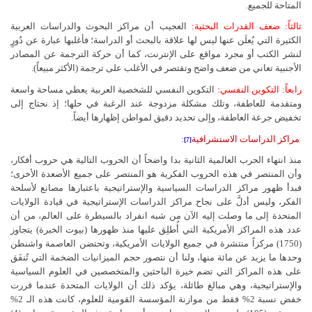
المتاحة للجميع.
ثالثاً: ضعف القدرات البحثية:
العجيب أن مراكز البحوث والدراسات العربية
الكثيرة التي يُعلَن عنها ليس لها علاقة بالبحث أو الدراسة؛ فأغلبها عبارة عن دُورٍ
لنشر الكتب أو مجرد مواقع على الإنترنت، كما أن حركة الترجمة عن المصادر
الأجنبية تعاني من ضعف واضح وتقتصر في الأغلب على ترجمة (الأكثر مبيعاً).
رابعاً: التكوين النفسي:
التكوين النفسي للشخصية العربية يعطي مساحة واسعة
ومتقدمة للعاطفة، وتلك مشكلة مزدوجة عند الرغبة في حلها؛ إذ نحتاج إلى
تخفيض جرعة العاطفة، وإلى تحديد دقيق لمواطن إظهارها أيضاً.
مراكز الدراسات الاستشرافية
:
[7]
منذ انتهاء الحرب العالمية الثانية بدا واضحاً أن الحروب التالية هي حروب أفكار،
وأن المنتصر في هذه الحروب الفكرية هو المنتصر على جميع الأصعدة الأخرى؛
فبدأ ظهور مراكز الدراسات السياسية والإستراتيجية باعتبارها مصانع لأسلحة
الفكر، وليس أدلَّ على نجاح مراكز الدراسات الإستراتيجية في قيادة الولايات
المتحدة إلى ما وصلت إليه الآن من شبه انفراد بالسيطرة على العالم، من أن
عدد هذه المراكز الأمريكية التي أُطلِق عليها منذ ظهورها (بيوت الخبرة) يتجاوز
(1750) مركزاً منتشرة في جميع الولايات الأمريكية، وتحتضن العاصمة واشنطن
وحدها ما يزيد عن مائة منها، ولنا أن نتصور حجم الميزانيات الضخمة التي تُنفَق
على هذه المراكز التي تضم خيرة الباحثين والمتخصصين في العلوم السياسية
والإستراتيجية، وهي مبالغ طائلة، يؤكد ذلك أن الولايات المتحدة عندما قررت
خفض نسبة 2% فقط من موازنة المؤسسة القومية للعلوم، كانت هذه الـ 2%