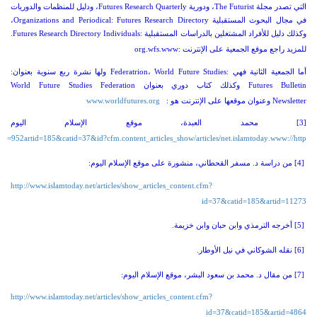
التي تصدر مجلة
The Futurist
،
ودورية
Futures Research Quarterly
،
ودليل للمنظمات والدوريات
في مجال البحوث المستقبلية
Futures Research Directory
:
Organizations and Periodical
،
وكذلك دليل للأفراد المشتغلين بالدراسات المستقبلية
:
Futures Research Directory Individuals
.
للمزيد راجع موقع الجمعية على الإنترنت
:
www
.
wfs
.
org
أما الجمعية الثانية فهي
:
World Future Studies
،
Federatrion
ولها نشرة ربع سنوية بعنوان
:
Futures Bulletin
وكذلك كتاب دوري بعنوان
World Future Studies Federation
Newsletter
وعنوان موقعها على الإنترنت هو
:
org
.
worldfutures
.
www
[3]
محمد العبدة، موقع الإسلام اليوم
=952
artid
=185&
catid
=37&
id
?
cfm
.
content
_
articles
_
show
/
articles
/
net
.
islamtoday
.
www
://
http
[4]
من دراسة د. مسفر القحطاني، منشورة على موقع الإسلام اليوم
:
http
://
www
.
islamtoday
.
net
/
articles
/
show
_
articles
_
content
.
cfm
?
id
=37&
catid
=185&
artid
=11273
[5]
أخرجه الترمذي وابن حبان وابن خزيمة
.
[6]
نقله الشوكاني في نيل الأوطار
.
[7]
من مقال د. محمد بن سعود البشر، موقع الإسلام اليوم
:
http
://
www
.
islamtoday
.
net
/
articles
/
show
_
articles
_
content
.
cfm
?
id
=37&
catid
=185&
artid
=4864