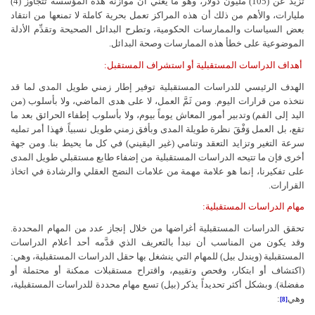
تزيد عن (105) مليون دولار، وهو ما يعني أن موازنة هذه المؤسسة تتجاوز (4)
مليارات، والأهم من ذلك أن هذه المراكز تعمل بحرية كاملة لا تمنعها من انتقاد
بعض السياسات والممارسات الحكومية، وتطرح البدائل الصحيحة وتقدِّم الأدلة
الموضوعية على خطأ هذه الممارسات وصحة البدائل.
أهداف الدراسات المستقبلية أو استشراف المستقبل:
الهدف الرئيسي للدراسات المستقبلية توفير إطار زمني طويل المدى لما قد
نتخذه من قرارات اليوم. ومن ثَمَّ العمل، لا على هدى الماضي، ولا بأسلوب (من
اليد إلى الفم) وتدبير أمور المعاش يوماً بيوم، ولا بأسلوب إطفاء الحرائق بعد ما
تقع، بل العمل وَفْقَ نظرة طويلة المدى وبأفق زمني طويل نسبياً. فهذا أمر تمليه
سرعة التغير وتزايد التعقد وتنامي (غير اليقيني) في كل ما يحيط بنا. ومن جهة
أخرى فإن ما تتيحه الدراسات المستقبلية من إضفاء طابع مستقبلي طويل المدى
على تفكيرنا، إنما هو علامة مهمة من علامات النضج العقلي والرشادة في اتخاذ
القرارات.
مهام الدراسات المستقبلية:
تحقق الدراسات المستقبلية أغراضها من خلال إنجاز عدد من المهام المحددة.
وقد يكون من المناسب أن نبدأ بالتعريف الذي قدَّمه أحد أعلام الدراسات
المستقبلية (ويندل بيل) للمهام التي ينشغل بها حقل الدراسات المستقبلية، وهي:
(اكتشاف أو ابتكار، وفحص وتقييم، واقتراح مستقبلات ممكنة أو محتملة أو
مفضلة). وبشكل أكثر تحديداً يذكر (بيل) تسع مهام محددة للدراسات المستقبلية،
وهي
:
[8]