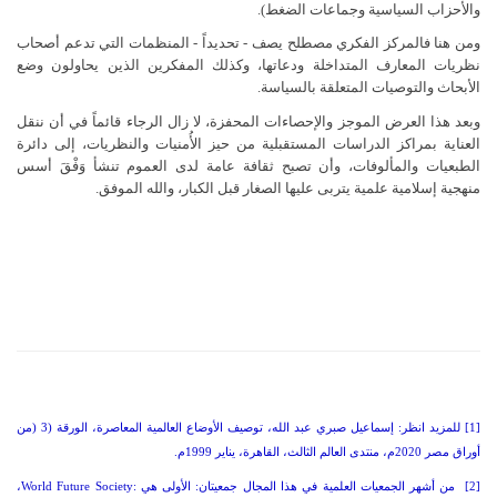
والأحزاب السياسية وجماعات الضغط).
ومن هنا فالمركز الفكري مصطلح يصف - تحديداً - المنظمات التي تدعم أصحاب
نظريات المعارف المتداخلة ودعاتها، وكذلك المفكرين الذين يحاولون وضع
الأبحاث والتوصيات المتعلقة بالسياسة.
وبعد هذا العرض الموجز والإحصاءات المحفزة، لا زال الرجاء قائماً في أن ننقل
العناية بمراكز الدراسات المستقبلية من حيز الأُمنيات والنظريات، إلى دائرة
الطبعيات والمألوفات، وأن تصبح ثقافة عامة لدى العموم تنشأ وَفْقَ أسس
منهجية إسلامية علمية يتربى عليها الصغار قبل الكبار، والله الموفق.
[1]
للمزيد انظر: إسماعيل صبري عبد الله، توصيف الأوضاع العالمية المعاصرة، الورقة (3
)
من
أوراق مصر 2020م، منتدى العالم الثالث، القاهرة، يناير 1999م
.
[2]
من أشهر الجمعيات العلمية في هذا المجال جمعيتان: الأولى هي
:
World Future Society
،