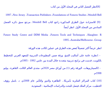
[8]
انظر الفصل الثاني في المجلد الأول من كتاب
:
1997.
،
New Jersey
،
Transaction Publishers
،
Foundations of Futures Studies
،
Wendell Bell
[9]
للاستزادة حول الطرق المذكورة راجع كتاب
Wendell Bell
،
مرجع سبق ذكره الفصل
السادس من المجلد الأول. انظر أيضاً
:
Future Study Centre and DDM Media
،
Futures Tools and Techniques
،
Slaughter
.
R
1995.
،
Australia
/
Melbourne
،
Group
انظر عرضاً أكثر تفصيلاً لبعض هذه الطرق في عملين لكاتب هذه الورقة
:
1 -
نظرة عامة على أساليب التنبؤ، ورقة ضمن المطبوعات التدريبية للمعهد العربي
للتخطيط
بالكويت، قدمت في برامج تدريبية متعددة خلال المدة بين عامي 1992 - 1995م
.
2 -
السيناريوهات، الورقة رقم (1) من أوراق مصر 2020م، منتدى العالم الثالث،
القاهرة، يوليو
1998م
.
[10]
كتاب المراكز الفكرية بأمريكا... الظاهرة والدور والتأثير عام 2008م، د. باسل رؤوف
الخطيب، مركز الملك فيصل للبحث والدراسات الإسلامية - السعودية
.