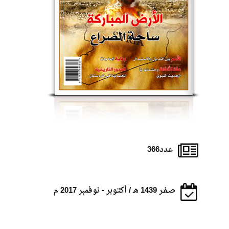
عدد366
صـفـر 1439 هـ / أكتوبر - نوفمبر 2017 م