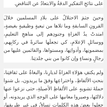
على نتائجِ التفكيرِ الدقةُ والابتعادُ عن التناقضِ.
وحينَ جثمَ الاحتلالُ على بلادِ المسلمين خلالَ
القرونِ السابقةِ وما تلاها من تبعيةٍ وظيفيةٍ بغيضةٍ،
امتدتْ يدُ الغزاةِ وجنودِهم إلى مناهجِ التعليمِ،
ووسائلِ الإعلامِ، كي تجعلَها سائرةً في ركابِهم،
بمضمونِها، وأدواتِها، ومستواها، والقائمين عليها من
رجالٍ ونساءٍ وإن كانوا من بني جلدتِنا.
ولم يكتفِ هؤلاءِ الغزاةُ لديارِنا، والبغاةُ على ثقافتِنا،
بنحتِ الألفاظِ، واختراعِها وفقَ ما يريدون، بل شنوا
حملةَ تشويهٍ على الألفاظِ الأصيلةِ، حتى نزعوا عنها
دلالتَها، وصيروا معانيها على الوجهِ الذي يريدونه، أو
جعلوا بعضَ هذه الكلماتِ تساقُ في غيرِ طريقِها،