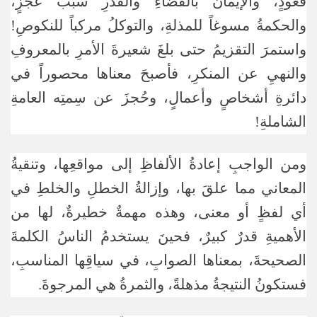
قُعودٍ، والإيمانُ بالقضاءِ والقدرِ سببَ عجزٍ،
والحكمةُ مسوغاً للمذلةِ، والتوكلُ مركباً للنكوصِ!
واستمرَ التقزيمُ حتى بلغَ شعيرةَ الأمرِ بالمعروفِ
والنهيِ عن المنكرِ، فأصبحَ معناها محصوراً في
دائرةِ أشخاصٍ وأعمالٍ، وحُجزَ عن سِمتِه العامةِ
الشاملةِ!
ومن الواجبِ إعادةُ الألفاظِ إلى مواقعِها، وتنقيةُ
المعاني مما علقَ بها، وإزالةُ الخطلِ والخلطِ في
أي لفظٍ أو معنى، وهذه مهمةٌ خطيرةٌ، لها من
الأهميةِ قدرٌ كبيرٌ، فحينَ يستخدمُ الناسُ الكلمةَ
الصحيحةَ، بمعناها الصوابِ، في سياقِها المناسبِ،
فستكونُ النتيجةُ مذهلةً، والثمرةُ هي المرجوةَ.