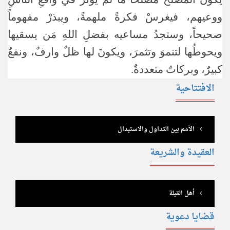
ووعيهم، فيغرسْ فكرةً ملهمةً، ويبذرْ مفهوماً
صحيحاً، وستجدُ مساعيه بفضلِ اللهِ مَن يسقيها
ويحوطُها لتنموَ وتثمرَ، ويكونَ لها ظلٌ وارفٌ، ونفعٌ
كبيرٌ، وبركاتٌ متعددةٌ.
الافتتاحية
الأمم بين التداول والاستبدال
العقيدة والشريعة
أهل القبلة
قضايا دعوية