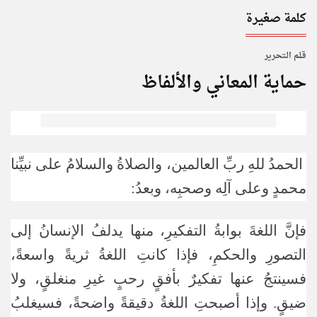
كلمة صغيرة
قـلـم الـتحـرير
حماية المعاني والألفاظ
الحمدُ للهِ ربِّ العالمين، والصلاةُ والسلامُ على نبيِّنا
محمدٍ وعلى آلِه وصحبِه، وبعدُ:
فإنَّ اللغةَ بوابةُ التفكيرِ، منها يدلفُ الإنسانُ إلى
التصورِ والحكمِ، فإذا كانتِ اللغةُ ثريةً واسعةً،
فسينتجُ عنها تفكيرٌ بأفقٍ رحبٍ غيرِ منغلقٍ، ولا
ضيقٍ. وإذا أصبحتِ اللغةُ دقيقةً واضحةً، فسيغلبُ