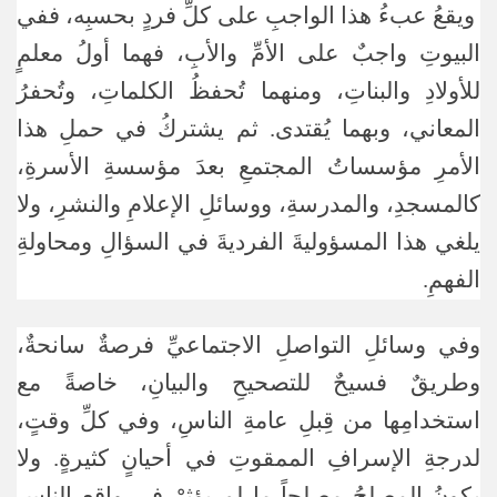
ويقعُ عبءُ هذا الواجبِ على كلِّ فردٍ بحسبِه، ففي
البيوتِ واجبٌ على الأمِّ والأبِ، فهما أولُ معلمٍ
للأولادِ والبناتِ، ومنهما تُحفظُ الكلماتِ، وتُحفرُ
المعاني، وبهما يُقتدى. ثم يشتركُ في حملِ هذا
الأمرِ مؤسساتُ المجتمعِ بعدَ مؤسسةِ الأسرةِ،
كالمسجدِ، والمدرسةِ، ووسائلِ الإعلامِ والنشرِ، ولا
يلغي هذا المسؤوليةَ الفرديةَ في السؤالِ ومحاولةِ
الفهمِ.
وفي وسائلِ التواصلِ الاجتماعيِّ فرصةٌ سانحةٌ،
وطريقٌ فسيحٌ للتصحيحِ والبيانِ، خاصةً مع
استخدامِها من قِبلِ عامةِ الناسِ، وفي كلِّ وقتٍ،
لدرجةِ الإسرافِ الممقوتِ في أحيانٍ كثيرةٍ. ولا
يكونُ المصلحُ مصلحاً ما لم يؤثرْ في واقعِ الناسِ