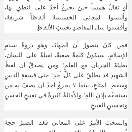
أو تقالُ همساً حينَ يجرؤُ أحدٌ على النطقِ بها،
وألبسوا المعاني الخسيسةَ ألفاظاً شريفةً،
وأفسدوا نبيلَ المقاصدِ بخبيثِ الألفاظِ.
فمن كانَ يتصورُ أن الجهادَ، وهو ذروةُ سنامِ
الإسلامِ، سيكونُ كلمةً صعبةً، ثقيلةً على اللسانِ،
بطيئةَ الجريانِ مع القلمِ! ومن يصدقُ أن لفظَ
الشهيدِ قد يطلقُ على كلِّ أحدٍ! حتى فسقةِ الناسِ
وسقطِ المتاعِ، بينما لا يجرؤُ أحدٌ أن يصفَ به من
يستحقُه بإذنِ اللهِ! والأمثلةُ كثيرةٌ في تقبيحِ الحسنِ
وتحسينِ القبيحِ.
وانسحبَ الأمرُ على المعاني فغدا الصبرُ حجةَ