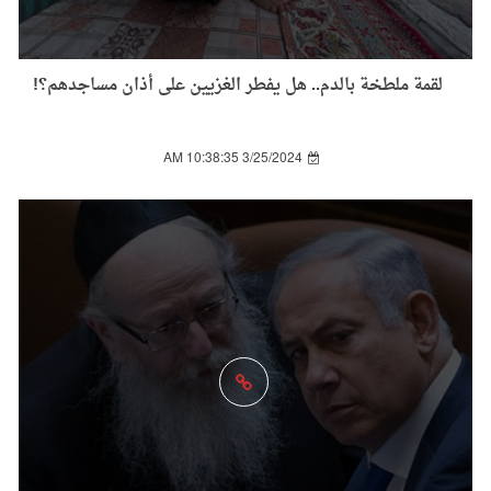
لقمة ملطخة بالدم.. هل يفطر الغزيين على أذان مساجدهم؟!
3/25/2024 10:38:35 AM