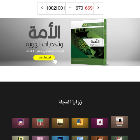
..
1002
1001
670
669
زوايا المجلة