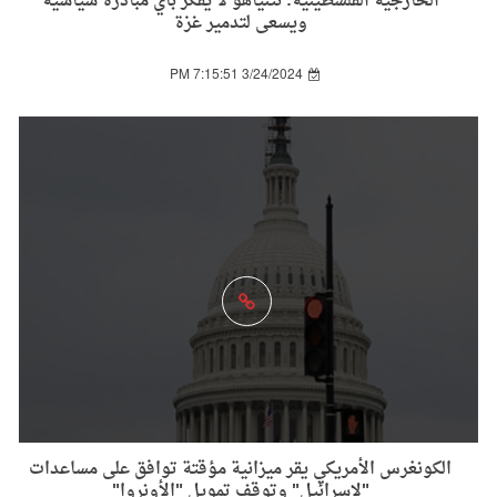
الخارجية الفلسطينية: نتنياهو لا يفكر بأي مبادرة سياسية
ويسعى لتدمير غزة
3/24/2024 7:15:51 PM
الكونغرس الأمريكي يقر ميزانية مؤقتة توافق على مساعدات
"لإسرائيل" وتوقف تمويل "الأونروا"