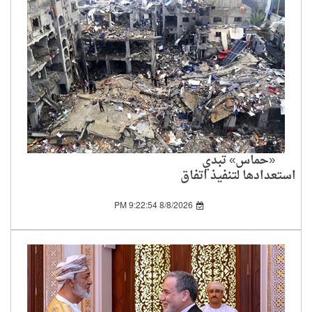
«حماس» تبدي
استعدادها لتنفيذ اتفاق
غزة وتطالب واشنطن
بإلزام إسرائيل بالمرحلة
8/8/2026 9:22:54 PM
الأولى