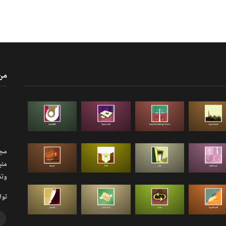
من
مجلة
منب
وتذ
توا