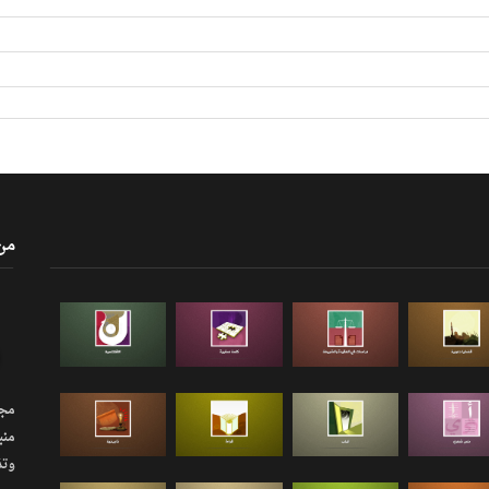
من
مجلة
منب
وتذ