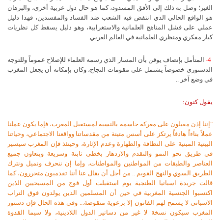
الغير؛ وصل به ذلك إلى الأفق المسدود، كما هو حال دول عربية أخرى، والبرهان
هو الواقع الحالي الذي انتفض فيه الشعب ضد الفساد والمفسدين، فهذا دليل
عملي على فشل المناهج العلمانية والاستغرابية، وهو دليل يسقط كل نظريات
كبار مفكري ومنظري العلمانية في العالم العربي.
4-
المتأمل بإنصاف يوقن بأن المسار الذي رسمه العلماء للإصلاح عموماً وللتوجه
الدستوري خصوصاً يشتمل على مقومات النجاح، وكان بإمكانه أن يجعل المغرب
في وضع آخر ..
يقول كنون:
"إننا إذن مقبلون على معركة حاسمة بالنسبة لمستقبل المغرب، فإما يكون عملنا
عملاً بناءاً هادفاً يرتكز على أسس متينة من مقدساتنا وواقعنا الاجتماعي، وحياتنا
البيتية المبنية على النظافة والطهارة وعدم الإثارة، وحينئذ فإن المغرب سيسير
في طريق نحو النمو والتقدم والازدهار بخطى ثابتة وسريعة وبتعاون جميع
العناصر والطبقات من المواطنين والمواطنات، وإما إن ننحرف ونميل ونترك
الطريق السوي والنهج القويم .. من أجل أن يقال عنا أننا تقدميون متحررون، كما
قالت جريدة اسبانيا الطنجية يوم استقبلت أول فوج من المسيحيين الذين
اكتسبوا الجنسية المغربية في حين أن المسلمين الذين يولدون فوق التراب
الاسباني لا يسمح لهم القانون إلا برعوية منقوصة... وفي هذه الحال فإن دستور
المغرب سيكون نسخة لا غير من دساتير الدول اللادينية، ولا سيما القدوة