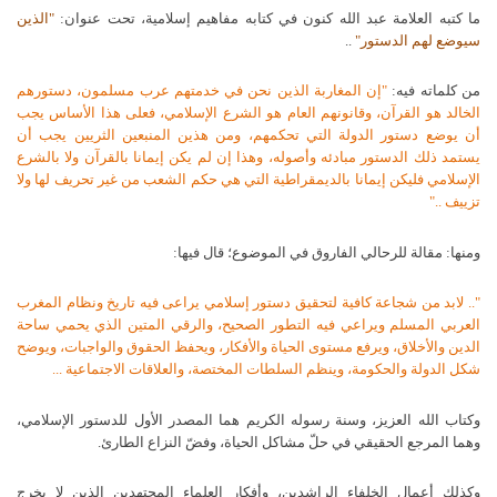
ما كتبه العلامة عبد الله كنون في كتابه مفاهيم إسلامية، تحت عنوان:
"الذين
سيوضع لهم الدستور"
..
من كلماته فيه:
"إن المغاربة الذين نحن في خدمتهم عرب مسلمون، دستورهم
الخالد هو القرآن، وقانونهم العام هو الشرع الإسلامي، فعلى هذا الأساس يجب
أن يوضع دستور الدولة التي تحكمهم، ومن هذين المنبعين الثريين يجب أن
يستمد ذلك الدستور مبادئه وأصوله، وهذا إن لم يكن إيمانا بالقرآن ولا بالشرع
الإسلامي فليكن إيمانا بالديمقراطية التي هي حكم الشعب من غير تحريف لها ولا
تزييف .."
ومنها: مقالة للرحالي الفاروق في الموضوع؛ قال فيها:
".. لابد من شجاعة كافية لتحقيق دستور إسلامي يراعى فيه تاريخ ونظام المغرب
العربي المسلم ويراعي فيه التطور الصحيح، والرقي المتين الذي يحمي ساحة
الدين والأخلاق، ويرفع مستوى الحياة والأفكار، ويحفظ الحقوق والواجبات، ويوضح
شكل الدولة والحكومة، وينظم السلطات المختصة، والعلاقات الاجتماعية ...
وكتاب الله العزيز، وسنة رسوله الكريم هما المصدر الأول للدستور الإسلامي،
وهما المرجع الحقيقي في حلّ مشاكل الحياة، وفضّ النزاع الطارئ.
وكذلك أعمال الخلفاء الراشدين، وأفكار العلماء المجتهدين الذين لا يخرج