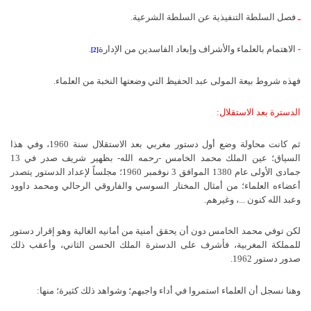
ـ
فصل السلطة التنفيذية عن السلطة الشرعية.
-
الاهتمام بالعلماء والأشراف وإبعاد الفاسدين من الإدارة
.
[2]
فهذه شروط بيعة المولى عبد الحفيظ التي وضعتها النخبة من العلماء.
الدسترة بعد الاستقلال:
ثم كانت محاولة وضع أول دستور مغربي بعد الاستقلال سنة 1960، وفي هذا
السياق؛ عين الملك محمد الخامس -رحمه الله- بظهير شريف صدر في 13
جمادى الأولى عام 1380 الموافق 3 نوفمبر 1960؛ مجلساً لإعداد الدستور يتصدر
أعضاءه العلماء؛ من أمثال المختار السوسي والفاروقي الرحالي ومحمد داوود
وعبد الله كنون ...، وغيرهم.
لكن توفي محمد الخامس دون أن يحقق أمنية من أمانيه الغالية وهو إقرار دستور
للمملكة المغربية، فأشرف على الدسترة الملك الحسن الثاني، وأعقب ذلك
صدور دستور 1962.
وهنا نسجل أن العلماء استمروا في أداء واجبهم؛ وشواهد ذلك كثيرة؛ منها: