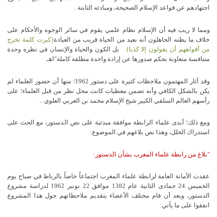
اجتهادهم عن قواعد الإسلام الصحيحة، ومبادئه الثابتة .
ومما لا ريب فيه أن الإسلام نظام علمي يقوم في سائر الوجوه والأحكام على
خلاف ما يظنه الجاهلون أنه بعيد من الحياة قريب من العبادة
{كبرت كلمة تخرج
من أفواههم أن يقولون إلا كذبا}
بل الكون والحياة والإنسان في نظره وحدة
متنافسة متعاونة بحكم صدورها عن إرادة واحدة مطلقة كاملة"اهـ.
وقد أثار المهتمون ملاحظات كثيرة على دستور 1962؛ منها أن حضور العلماء لم
يكن بالشكل الكافي وأنه تضمن معطيات كانت محل نظر من قبل العلماء؛ على
رأسهم العالم السلفي الكبير شيخ الإسلام محمد بن العربي العلوي ..
ومع ذلك؛ أبدى علماء الرابطة موافقة مبدئية على نص الدستور، مع الحث على
استدراك الخلل، وهذا نص بلاغهم في الموضوع:
"بلاغ من رابطة علماء المغرب بشأن الدستور:
عقدت الأمانة العامة لرابطة علماء المغرب اجتماعاً خاصاً بالرباط في صباح يوم
الخميس 24 جمادى الثانية عام 1382 موافق 22 نونبر 1962 لدراسة مشروع
الدستور، وبعد أن قام مختلف الأعضاء بتقديم ملاحظاتهم حول هذا المشروع
اتفقوا على ما يأتي: