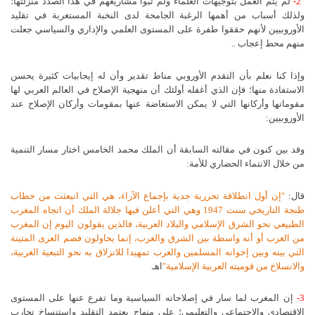
2-
لم يتم العمل بتوجيهات العلماء ولم تبوأ مشاريعهم في هذا الصدد منزلتها؛
ولذلك أسباب من أهمها الرغبة الجامحة لدى النخبة المستغربة في تقليد
الأوروبيين لأنهم حققوا طفرة على المستوى العلمي والإداري والسياسي جعلت
منهم محط إعجاب ..
وإذا كنا نعلم بأن التقدم الأوروبي مناط تقدير وأن له إيجابيات كثيرة يحسن
الاستفادة منها؛ فإن الذي أغفله أولئك أن منهجية الإصلاح في العالم العربي لها
مقوماتها وأركانها التي لا يمكن الاستعاضة عنها بمقومات وأركان الإصلاح عند
الأوروبيين:
وقد بين كنون في مقالته السابقة أن الملك محمد الخامس اختار مسار التنمية
من خلال الانتماء الحضاري للأمة:
قال:
"إن أول انطلاقة تحررية جدية بإجماع الآراء، هي التي انبعثت من خطاب
طنجة التاريخي سنت 1947 وهي التي أعلن فيها جلالة الملك أن اتجاه المغرب
الطبيعي نحو الشرق الإسلامي والبلاد العربية، فالذين يقولون اليوم إن المغرب
من الغرب أو أنه واسطة بين الشرق والغرب، إنما يحاولون فصم العرى المتينة
التي بينه وبين إخوانه المسلمين والعرب تمهيدا للانزلاق به نحو التبعية الغربية،
والانسلاخ من قوميته العربية الإسلامية"
اهـ
3-
إن المغرب لما سار في إصلاحاته السياسية وما تفرع عنها على المستوى
الاقتصادي والاجتماعي والتعليمي؛ على منهاج يعتمد التقليد واستنساخ تجارب