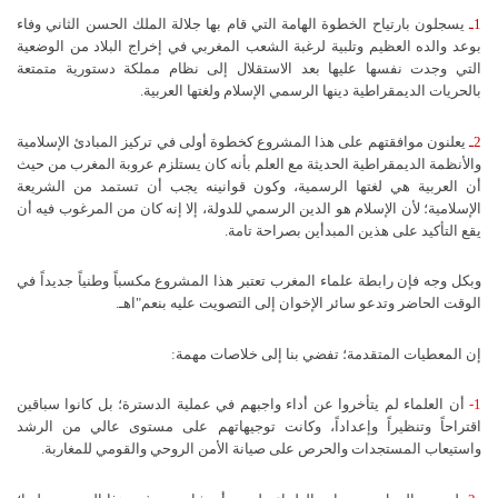
1ـ
يسجلون بارتياح الخطوة الهامة التي قام بها جلالة الملك الحسن الثاني وفاء
بوعد والده العظيم وتلبية لرغبة الشعب المغربي في إخراج البلاد من الوضعية
التي وجدت نفسها عليها بعد الاستقلال إلى نظام مملكة دستورية متمتعة
بالحريات الديمقراطية دينها الرسمي الإسلام ولغتها العربية.
2ـ
يعلنون موافقتهم على هذا المشروع كخطوة أولى في تركيز المبادئ الإسلامية
والأنظمة الديمقراطية الحديثة مع العلم بأنه كان يستلزم عروبة المغرب من حيث
أن العربية هي لغتها الرسمية، وكون قوانينه يجب أن تستمد من الشريعة
الإسلامية؛ لأن الإسلام هو الدين الرسمي للدولة، إلا إنه كان من المرغوب فيه أن
يقع التأكيد على هذين المبدأين بصراحة تامة.
وبكل وجه فإن رابطة علماء المغرب تعتبر هذا المشروع مكسباً وطنياً جديداً في
الوقت الحاضر وتدعو سائر الإخوان إلى التصويت عليه بنعم"اهـ.
إن المعطيات المتقدمة؛ تفضي بنا إلى خلاصات مهمة:
1-
أن العلماء لم يتأخروا عن أداء واجبهم في عملية الدسترة؛ بل كانوا سباقين
اقتراحاً وتنظيراً وإعداداً، وكانت توجيهاتهم على مستوى عالي من الرشد
واستيعاب المستجدات والحرص على صيانة الأمن الروحي والقومي للمغاربة.