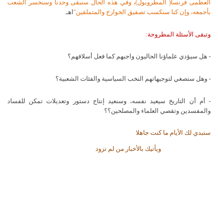
العظمى فرنسا( المطروبول)، وفي هذه الحال سنبقى وحدنا وسنخسر الشعب
بأجمعه، وإن كنا سنكسب تصفيق الخوارج والمتملقين"
اهـ.
وتبقى الأسئلة المطروحة:
- هل سيؤدي علماؤنا الحاليون واجبهم كما فعل أسلافهم؟
- وهل ستصغي لتوجيهاتهم النخب السياسية والفئات الشعبية؟
- أم أن التاريخ سيعيد نفسه، وسنعيد إنتاج دستور وتعديلات تمكن للفساد
والمفسدين وتقصي العلماء والمصلحين؟؟
ستبدي لك الأيام ما كنت جاهلا
ويأتيك بالأخبار من لم تزود