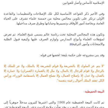
الإسلامية كأساس وأصل للقوانين.
وفي الأخير ذكر القواعد الأساسية لكل تلك الإصلاحات والتنظيمات؛ والقاعدة
الأولى ترتكز على تكوين مجالس محلية من خمسة علماء تشرف على الحياة
العامة، وبخاصة أمور الأوقاف وتسييرها وجباياتها وطرق صرف مداخيلها.
وتكون هذه المجالس المحلية تحت رئاسة عالم يسمى شيخ العلماء، ثم تعرض
لمؤهلات العلماء وأنواع المدارس ولوازم الصرف عليها وكيفية قبول الطلبة
والامتحانات وأمور الترقية
.
[1]
وقد بنى مشروعه على حكمة بليغة؛ لخصها في قوله:
"لا يتم عز الملوك إلا بالشريعة ولا قوام للشريعة إلا بالملك، ولا
عز للملك إلا
بالرجال ولا قوام للرجال إلا بالمال، ولا مال إلا
بالعمارة {العمران} ولا عمارة إلا
بالعدل، ولا عدل إلا بإصلاح
العمال، ولا تصلح العمال إلا باستقامة الوزراء، ورأس
الكل تفقد الملك أحوال رعيته بنفسه".
البيعة الحفيظية:
ثم كانت البيعة الحفيظية عام 1908؛ والتي اعتبرها كثيرون مدخلاً جوهرياً إلى
مشروع الدسترة في المغرب، وقد تجلّت ملامح الدسترة في البيعة الحفيظية؛ في