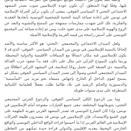
تليها، وفقًا لهذا المنطق، أن تكون عودة الإسلاميين صوب تصدر المشهد
الاجتماعي التحتي لا السياسي الفوقي، بمعنى أن يكون تركيز الحركة الإسلامية
في تونس على إعادة صياغة البنية التحتية للشخصية التونسية بأبعادها العقدية
والفكرية، تلك التي شهدت ممارسات ممنهجة من المسخ والتشويه والبعد عن
الروح والهوية الإسلامية على مدى عقود خلت، ومن ثم إعادة صياغة بُنى المجتمع
التونسي على أسس راسخة من قيمه العربية والإسلامية الأصيلة.
ولعل الميدان الاجتماعي والمجتمعي –التحتي- هو الأكثر مناسبة والأشد
إلحاحًا بالنسبة للإسلاميين في تونس من الميدان السياسي –الفوقي- الذي قد لا
يكون للإسلاميين فيه مكان اتساقًا مع السياقات الأقليمية والدولية المحيطة.
وربما يكون النموذج التركي خير مثال على ذلك، فقد بدأ صعود حزب العدالة
والتنمية، ذي الصبغة التي تحمل روحًا إسلامية، في المشهد التركي انطلاقًا من
الميدان المجتمعي التحتي وصولاً إلى تصدر الميدان السياسي الفوقي بشكل لم
يسمح لقوى الداخل أو الخارج بإجهاض مسعاه نحو مزيد من "المأسسة"
والدستورية والحكم الرشيد في بلاد طالما ظلت معقلاً للعلمانية الكمالية
المتطرفة على مدى سنوات طويلة.
وما بين الرجوع الكلي السياسي الفوقي، والرجوع الجزئي المجتمعي
التحتي، بتنويعاتهما المختلفة، تبقى جميع الخيارات مفتوحة أمام الإسلاميين في
تونس، وإذا كان الشارع التونسي قد تصدر المشهد العربي بثورته الملهمة على
قوى القمع والاستبداد، فإن الإسلاميين في تونس قد يتصدرون طليعة الحركات
الإسلامية في العالم العربي إذا ما أحسنوا قراءة الواقع الداخلي التونسي والواقع
الخارجي المحيط ببعديه الإقليمي والدولي قراءة جيدة تمكنهم من التعاطي