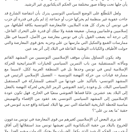
يأن جلها تحت وطأة صور مختلفة من الحكم الديكتاتوري غير الرشيد.
ولعل المُطّلع على الوضع السياسي التونسي يدرك بأن انتفاضة الشارع قد
جاءت عفوية غير منظمة لم يحركها حزب أو جماعة، إذ لم يكن في
قدرة أي حزب
في تونس أن يحرك كل هذه الملايين، فالمعارضة التونسية بكافة أطيافها، من
إسلاميين وعلمانيين ويسار، ضعيفة هشة ولا
تملك أي قدرة على التحرك الفاعل،
إلى درجة أنه يصعب القول بأن في تونس معارضة من الأصل، لاسيما في ظل
ممارسات القمع والتنكيل التي مارسها بن علي وحزبه بحق قوى المعارضة والتي
حولت الأطياف والكيانات الوطنية الفاعلة في البلاد إلى أثر بعد عين.
وقد يكون التساؤل بشأن موقف الإسلاميين التونسيين من المشهد القائم
ومآلاته المستقبلية من باب التمرين السياسي للخيارات الاستراتيجية للحركة
الإسلامية ليس في تونس وحدها بل في المنطقة العربية ككل، لاسيما مع
مسارعة قيادات من حركة النهضة التونسية – الفصيل الإسلامي الرئيس في
المشهد التونسي- بالتأكيد على عودتها من المنفى للمشاركة في المستقبل
السياسي البلاد، بل وعودة راشد الغنوشي الرمز التاريخي لحركة النهضة بالفعل
إلى البلاد بعد عشرين عامًا قضاها الغنوشي منفيًا في الخارج، فهل تكون عودة
الإسلاميين إلى المشهد السياسي التونسي بعد عقود من الإقصاء والتهميش
مناسبة للحظة التاريخية الفاصلة التي تمر بها البلاد لصياغة واقع جديد لتونس في
حقبة "ما بعد بن على"؟
قد يرى البعض أن الإسلاميين كغيرهم من قوى المعارضة في تونس مدعوون
للخروج بالبلاد من حقبة الديكتاتوية التي تعيشها تونس منذ استقلالها إلى آفاق
أرحب من الحكم الرشيد الذي يكفل الحريات ولا يحتكر الثروات ويقيم العدل ولا