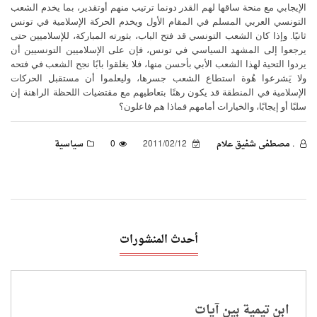
الإيجابي مع منحة ساقها لهم القدر دونما ترتيب منهم أوتقدير، بما يخدم الشعب
التونسي العربي المسلم في المقام الأول ويخدم الحركة الإسلامية في تونس
ثانيًا. وإذا كان الشعب التونسي قد فتح الباب، بثورته المباركة، للإسلاميين حتى
يرجعوا إلى المشهد السياسي في تونس، فإن على الإسلاميين التونسيين أن
يردوا التحية لهذا الشعب الأبي بأحسن منها، فلا يغلقوا بابًا نجح الشعب في فتحه
ولا يَشرعوا هُوة استطاع الشعب جسرها، وليعلموا أن مستقبل الحركات
الإسلامية في المنطقة قد يكون رهنًا بتعاطيهم مع مقتضيات اللحظة الراهنة إن
سلبًا أو إيجابًا، والخيارات أمامهم فماذا هم فاعلون؟
. مصطفى شفيق علام
2011/02/12
0
سياسية
أحدث المنشورات
ابن تيمية بين آيات