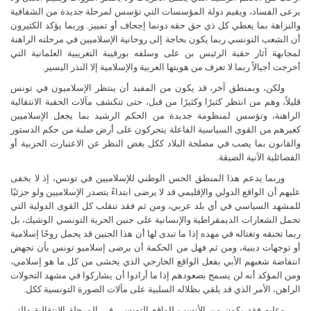
يرعى الفساد، ويقيم دولة المؤسسات التي تؤسس لمرحلة جديدة من الشفافية
والنزاهة بما يعطي كل ذي حق حقه دونما إجحاف أو تمييز. وربما يؤكد الكثيرون
أن الشعب التونسي ربما يكون بحاجة إلى روحانية الإسلاميين في مرحلته الراهنة
لمجابهة آثار حقبة الرئيس بن على وسلفه بورقيبة التغريبية العلمانية التي
أخرجت أجيالاً ربما لا تعرف من هويتها العربية والإسلامية إلا النذر اليسير.
ولكن، وبمنطق آخر، قد يكون من المفيد أن ينتظر الإسلاميون في تونس
قليلاً، وهم من انتظر كثيرًا وكثيرًا من قبل، حتى تتكشف مآلات الحقبة الانتقالية
الراهنة، وتؤسس لمنظومة جديدة من الحكم الرشيد بما يجعل الإسلاميين
كغيرهم من القوى السياسية الفاعلة يتحركون على أرض صلبة من حكم الدستور
والقانون بما يصب في مصلحة البلاد ككل بغض النظر عن الاعتبارت الحزبية أو
الفصائلية الآنية الضيقة.
وربما يدعم هذا المنطق الحس الوطني للإسلاميين في تونس، إذ لا يخفى
عليهم أن الواقع الدولي والإقليمي قد لا يرضى ابتداءً بتصدر الإسلاميين ولو جزئيًا
للمشهد السياسي في أي بلد عربي، ومن ثم فقد تنقلب كل القوى الدولية التي
تحمل الشعارات الديمقراطية والإنسانية على جنين الحرية التونسي الوشيك، بل
ربما تخنقه وتغتاله في مهده إذا ما تبدى لها أن هذا الجنين قد يحمل روحًا إسلامية
أو توجهات دينية، ومن ثم فهل من الحكمة أن يرضى إسلاميو تونس بأن تجهض
انتفاضة شعبهم الأبي بفعل الواقع الخارجي الذي يخشى من كل ما هو إسلامي،
ومن المؤكد أنه لن يسمح بصعودهم إذا ما أرادوا أن يشاركوا في مشهد التحولات
الراهن، الأمر الذي قد يلقي بظلاله السلبية على مآلات الصورة التونسية ككل.
وعليه فقد يكون من الأنسب للواقع التونسي في المرحلة الانتقالية والتي