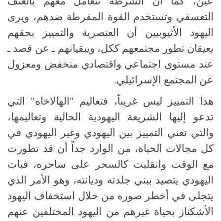
عين، كما أن الشرطة تتعامل معهم بالعنف
التعسفي وتستخدم القوة المفرطة ضدهم، ويرى
اليهود الأثيوبيين أن العنصرية والتمييز بحقهم
يعيقان تطور مجتمعهم ككل، ويبقيانهم ـ عن قصد ـ
عند مستوى اجتماعي واقتصادي منخفض ومعزول
عن المجتمع الإسرائيلي.
هذا التمييز ليس غريباً، فتعاليم "الهالاخاه" التي
تدعو إليها الشريعة اليهودية الحالية وتعاليمها،
والتي تعني التمييز بين اليهودي وغير اليهودي في
كل مجالات الحياة، من الوارد جداً أن قد تطورت
مع الوقت وانقلبت كالسحر على ساحره، فبات
اليهودي يتصيد ببني جلدته وديانته، وهو الأمر الذي
يتجلى في أخطر صوره من خلال استخفاف اليهود
الأشكناز بحياة غيرهم من اليهود المختلفين عنهم