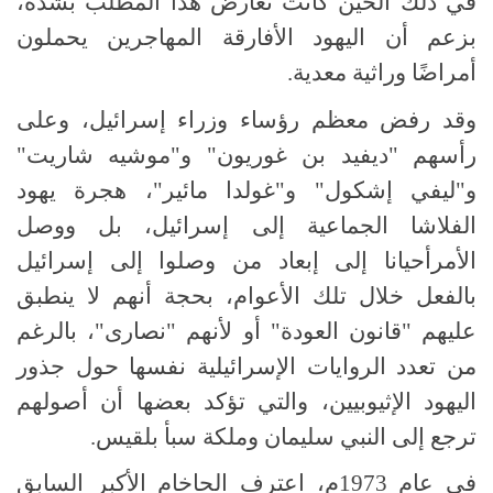
في ذلك الحين كانت تعارض هذا المطلب بشدة،
بزعم أن اليهود الأفارقة المهاجرين يحملون
أمراضًا وراثية معدية.
وقد رفض معظم رؤساء وزراء إسرائيل، وعلى
رأسهم "ديفيد بن غوريون" و"موشيه شاريت"
و"ليفي إشكول" و"غولدا مائير"، هجرة يهود
الفلاشا الجماعية إلى إسرائيل، بل ووصل
الأمرأحيانا إلى إبعاد من وصلوا إلى إسرائيل
بالفعل خلال تلك الأعوام، بحجة أنهم لا ينطبق
عليهم "قانون العودة" أو لأنهم "نصارى"، بالرغم
من تعدد الروايات الإسرائيلية نفسها حول جذور
اليهود الإثيوبيين، والتي تؤكد بعضها أن أصولهم
ترجع إلى النبي سليمان وملكة سبأ بلقيس.
في عام 1973م، اعترف الحاخام الأكبر السابق