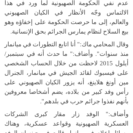
عدم نفي الحكومة الصهيونية لما ورد في هذا
الالتماس وجّه الأنظار في الكيان الصهيوني
والعالم، إلى ما حرصت الحكومة على إخفاؤه وهو
بيع السلاح لنظام يمارس الجرائم بحق الإنسانية.
وقال المحامي ماك:" أنا اتابع التطورات في ميانمار
منذ سنوات". وأضاف:" ما حدث أنه في سبتمبر/
أيلول 2015 لاحظت من خلال الحساب الشخصي
على فيسبوك لقائد الجيش في ميانمار، الجنرال
مين أونغ هلاينغ، أنه يزور الكيان الصهيوني على
رأس وفد كبير من بلاده، يضم أشخاصا معروفين
بأنهم نفذوا جرائم حرب في بلدهم".
وأضاف:" الوفد زار مقار كبرى الشركات
العسكرية الصهيونية وقواعد عسكرية، وهناك
وسائل إعلام في ميانمار قالت في حينه إن الوفد