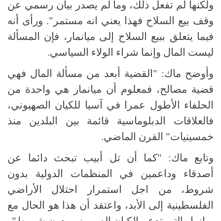
ولكنها لم تفعل ذلك، وما لم يصدر بيان رسمي عن
وقف بيع السلاح فهذا يعني انه مستمر". ورأى أنه
فيما يتعلق ببيع السلاح إلى ميانمار، فإن المسألة
ليست المال وإنما شراء الولاء السياسي.
وأوضح ماك: "القضية أبعد من مسألة المال فهي
قضية مصالح، فمعلوم أن ميانمار هي واحدة من
الحلفاء الأطول عمرا في آسيا للكيان الصهيوني،
فالعلاقات الدبلوماسية قائمة بين البلدين منذ
خمسينيات" القرن الماضي.
وتابع ماك: "كما أن تل أبيب تبحث دائما عن
أصدقاء وداعمين في المنظمات الدولية بدون
شروط، من اجل استمرار احتلال الأراضي
الفلسطينية إلى الأبد، واعتقد أن هذا هو الحال مع
ميانمار التي تدعم الكيان الصهيوني بدون شروط".