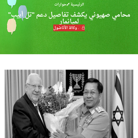
الرئيسية
حوارات
محامي صهيوني يكشف تفاصيل دعم "تل أبيب"
لميانمار
. وكالة الأناضول