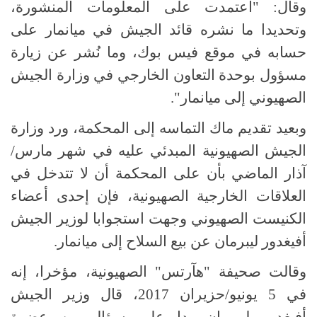
وقال: "اعتمدت على المعلومات المنشورة،
وتحديدا ما نشره قائد الجيش في ميانمار على
حسابه في موقع فيس بوك، وما نُشر عن زيارة
مسؤول بوحدة التعاون الخارجي في وزارة الجيش
الصهيوني إلى ميانمار".
وبعيد تقديم ماك التماسه إلى المحكمة، ورد وزارة
الجيش الصهيونية المبدئي عليه في شهر مارس/
آذار الماضي بأن على المحكمة أن لا تتدخل في
العلاقات الخارجية الصهيونية، فإن إحدى أعضاء
الكنيست الصهيوني وجهت استجوابا لوزير الجيش
أفيغدور ليبرمان عن بيع السلاح إلى ميانمار.
وقالت صحيفة "هآرتس" الصهيونية، مؤخرا، إنه
في 5 يونيو/حزيران 2017، قال وزير الجيش
أفيغدور ليبرمان ردا على سؤال من عضوة