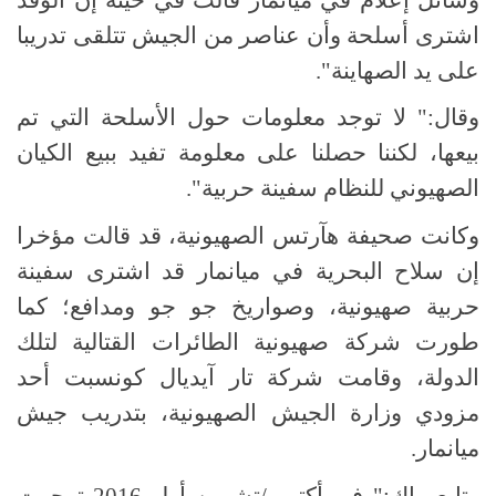
اشترى أسلحة وأن عناصر من الجيش تتلقى تدريبا
على يد الصهاينة".
وقال:" لا توجد معلومات حول الأسلحة التي تم
بيعها، لكننا حصلنا على معلومة تفيد ببيع الكيان
الصهيوني للنظام سفينة حربية".
وكانت صحيفة هآرتس الصهيونية، قد قالت مؤخرا
إن سلاح البحرية في ميانمار قد اشترى سفينة
حربية صهيونية، وصواريخ جو جو ومدافع؛ كما
طورت شركة صهيونية الطائرات القتالية لتلك
الدولة، وقامت شركة تار آيديال كونسبت أحد
مزودي وزارة الجيش الصهيونية، بتدريب جيش
ميانمار.
وتابع ماك:" في أكتوبر/تشرين أول 2016 توجهت