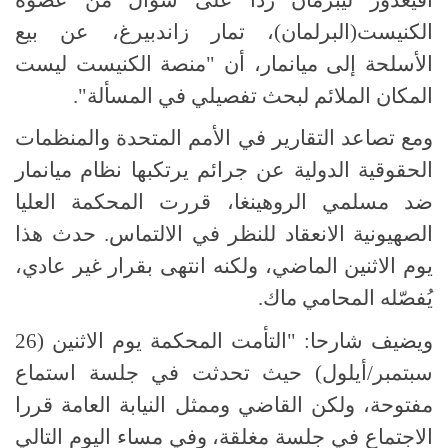
الكنيست(البرلمان)، تمار زاندبيرغ، عن بيع
الأسلحة إلى ميانمار، أن "منصة الكنيست ليست
المكان الملائم لبحث تفصيلي في المسألة".
ومع تصاعد التقارير في الأمم المتحدة والمنظمات
الحقوقية الدولية عن جرائم يرتكبها نظام ميانمار
ضد مسلمي الروهينغا، قررت المحكمة العليا
الصهيونية الانعقاد للنظر في الالتماس. حدث هذا
يوم الاثنين الماضي، ولكنه انتهى بقرار غير عادي،
يُفصّله المحامي ماك.
ويضيف شارحا: "التأمت المحكمة يوم الاثنين (26
سبتمبر/أيلول) حيث تحدثت في جلسة استماع
مفتوحة، ولكن القاضي وممثل النيابة العامة قررا
الاجتماع في جلسة مغلقة، وفي مساء اليوم التالي