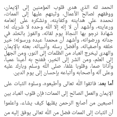
الحمد لله الذي هدى قلوب المؤمنين إلى الإيمان،
ووفقهم لصالح الأعمال، وثبتهم عليها إلى الممات،
نحمده على هدايته وكفايته، ونشكره على إنعامه
ورعايته، وأشهد أن لا إله إلا الله وحده لا شريك له؛
شهادة نرجو بها النجاة يوم لقائه، والفوز بالخلد في
جنانه ورضوانه، وأشهد أن محمدا عبده ورسوله؛ خير
خلقه وأصفيائه، وأفضل رسله وأنبيائه، بعثه بالإيمان
والهدى ليخرج العباد من الظلمات إلى النور، ومن الجهل
إلى العلم، ومن الشر إلى الخير، ففتح به أعينا عميا،
وآذانا صما، وقلوبا غلفا، صلى الله وسلم وبارك عليه
وعلى آله وأصحابه وأتباعه بإحسان إلى يوم الدين.
أما بعد
: فاتقوا الله تعالى وأطيعوه، وسلوه الثبات على
الإيمان والعمل الصالح إلى الممات؛ فإن قلوب العباد بين
أصبعين من أصابع الرحمن يقلبها كيف يشاء، واعلموا
أن الثبات إلى الممات فضل من الله تعالى يوفق إليه من