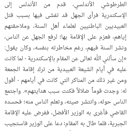
الطرطوشي الأندلسي، قدم من الأندلس إلى
الإسكندرية فرأى الجهل قد تفشى فيها بسبب قتل
العبيديين الباطنيين لعلماء أهل السنة، وملاحقتهم
إياهم، فعزم على الإقامة بها؛ لرفع الجهل عن الناس،
ونشر السنة فيهم، رغم مخاطرته بنفسه، وكان يقول:
«
إن سألني الله تعالى عن المقام بالإسكندرية - لما كانت
عليه في أيام الشيعة العبيدية من ترك إقامة الجمعة
ومن غير ذلك من المناكر التي كانت في أيامهم - أقول
له: وجدت قوماً ضلالاً فكنت سبب هدايتهم
»
. واجتمع
الناس حوله، وانتشر صيته، وتعلم الناس منه؛ فحسده
القاضي فأغرى به الوزير الأفضل، ففرض عليه الإقامة
الجبرية، فلما طال به المقام؛ دعا على الوزير فاستجيب