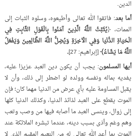
الدين.
أما بعد
: فاتقوا الله تعالى وأطيعوه، وسلوه الثبات إلى
الممات، ﴿
يُثَبِّتُ اللَّهُ الَّذِينَ آمَنُوا بِالْقَوْلِ الثَّابِتِ فِي
الْحَيَاةِ الدُّنْيَا وَفِي الْآخِرَةِ وَيُضِلُّ اللَّهُ الظَّالِمِينَ وَيَفْعَلُ
اللَّهُ مَا يَشَاءُ﴾
[إبراهيم: 27]
.
أيها المسلمون
: يجب أن يكون دين العبد عزيزا عليه،
يفديه بماله ونفسه وولده لو اضطر إلى ذلك، وأن لا
يقبل المساومة عليه بأي عرض من الدنيا مهما كان؛ فإن
الموت يقطع على العبد لذائذ الدنيا، وكذلك الدنيا كلها
إلى زوال، وينسى العبد ما أصابه فيها من وصب وتعب
وهم وغم وأذى بسبب دينه، عندما تبشره الملائكة عند
الموت بما أعد الله تعالى له من النعيم المقيم الذي لا