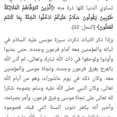
تساوي الدنيا كلها ذرة منه
﴿الَّذِينَ تَتَوَفَّاهُمُ الْمَلَائِكَةُ
طَيِّبِينَ يَقُولُونَ سَلَامٌ عَلَيْكُمُ ادْخُلُوا الْجَنَّةَ بِمَا كُنْتُمْ
تَعْمَلُونَ﴾
[النحل: 32]
.
وإذا ذكر الثبات ذكرت سيرة موسى عليه السلام في
ثباته والمؤمنين معه أمام فرعون وجنده، حتى عذبوا
وأوذوا ولوحقوا في ذات الله تبارك وتعالى، ثم أذن الله
بالفرج بغرق فرعون وجنده، ونجاة موسى والمؤمنين
معه. وكان ذلك في يوم عاشوراء، وهو من أيام الله
تعالى، وكان النبي صلى الله عليه وسلم يصومه شكرا
لله تعالى على نجاة موسى وغرق فرعون، وأمر بصيامه،
وأخبر أنه يكفر ذنوب السنة التي قبله، فصوموه