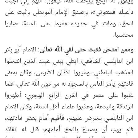
ويقول له: ارجع يرحمك الله، فيقول: اللهم إني أجبت
داعيك فمنعوني
»
، وصدق الإمام البويطي وثبت على
الحق، ومات في حديده مقيما على السنة، صابرا
محتسبا.
وممن امتحن فثبت حتى لقي الله تعالى
: الإمام أبو بكر
ابن النابلسي الشافعي، ابتلي ببني عبيد الذين انتحلوا
المذهب الباطني، وغيروا الأذان الشرعي، وكان بعض
قادتهم يأمر الناس بالسجود له من دون الله تعالى، فلما
غلبوا على مصر في القرن الرابع الهجري؛ أظهروا
الزندقة والبدعة، وعذبوا علماء أهل السنة، وكان الإمام
ابن النابلسي يحرض عليهم، فأقيم أمام بعض قادتهم،
فلم يهب أن يصدع بالحق أمامهم، قال له القائد