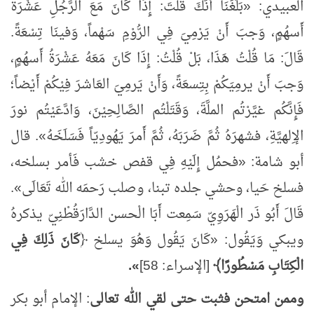
العبيدي:
«
بَلَغَنَا أَنَّكَ قُلْتَ: إِذَا كَانَ مَعَ الرَّجُلِ عَشْرَةُ
أَسهُمٍ، وَجبَ أَنْ يَرْمِيَ فِي الرُّوْمِ سَهْماً، وَفينَا تِسْعَةً.
قَالَ: مَا قُلْتُ هَذَا، بَلْ قُلْتُ: إِذَا كَانَ مَعَهُ عَشْرَةُ أَسهُمٍ،
وَجبَ أَنْ يرمِيَكُمْ بِتِسعَةً، وَأَنْ يَرمِيَ العَاشرَ فِيْكُمْ أَيْضاً؛
فَإِنَّكُم غيَّرْتُم الملَّةَ، وَقَتَلْتُم الصَّالِحِيْنَ، وَادَّعَيْتُم نورَ
الإِلهيَّةِ، فشهرَهُ ثُمَّ ضَرَبَهُ، ثُمَّ أَمرَ يَهُودِيّاً فَسَلَخَهُ
»
. قال
أبو شامة:
«
فحمُل إِلَيْهِ فِي قفص خشب فَأمر بسلخه،
فسلخ حَيا، وحشي جلده تبنا، وصلب رَحمَه الله تَعَالَى
»
.
قَالَ أَبُو ذَر الْهَرَوِيّ سَمِعت أَبَا الْحسن الدَّارَقُطْنِيّ يذكرهُ
ويبكي وَيَقُول:
«
كَانَ يَقُول وَهُوَ يسلخ ﴿
كَانَ ذَلِكَ فِي
الْكِتَابِ مَسْطُورًا﴾
[الإسراء: 58]
»
.
وممن امتحن فثبت حتى لقي الله تعالى
: الإمام أبو بكر