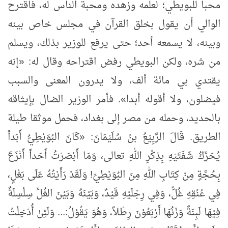
محبا للبويطي؛ لعلمه وزهده ومحبة الناس له، فاقترح
الوالي أن يقول بخلق القرآن في مجلس خاص بينه
وبينه، لا يسمعه أحد؛ حتى يرفع للوزير بذلك، ويسلم
من شره، ولكن البويطي رفض اقتراحه وقال له:
«
إنه
يقتدي بي مائة ألف، ولا يدرون المعنى والسبب
فيضلون، ولا أقوله أبدا
»
. فأمر الوزير الضال بإيثاقه
بالحديد، وحمله من مصر إلى بغداد، فحمل موثقا طيلة
الطريق. قَالَ الرَّبِيْعُ بنُ سُلَيْمَانَ:
«
كَانَ البُوَيْطِيُّ أَبَداً
يُحَرِّكُ شَفَتَيْهِ بِذِكْرِ اللهِ تعالى، وَمَا أَبْصَرْتُ أَحَداً أَنْزَعَ
بِحُجَّةٍ مِنْ كِتَابِ اللهِ مِنَ البُوَيْطِيِّ! وَلَقَدْ رَأَيْتُهُ عَلَى بَغْلٍ،
فِي عُنُقِهِ غُلٌّ، وَفِي رِجْلَيْهِ قَيْدٌ، وَبَيْنَهُ وَبَيْنَ الغُلِّ سِلْسِلَةٌ
فِيْهَا لَبِنَةٌ وَزْنُهَا أَرْبَعُوْنَ رِطْلاً، وَهُوَ يَقُوْلُ:... وَلَئِنْ أُدْخِلْتُ