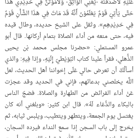
عَلَيْهِ لأَصْدُقَنَّهُ -يَعْنِي الوَاثِقَ- وَلأَمُوْتَنَّ فِي حَدِيْدِي هَذَا
حَتَّى يَأْتِيَ قَوْمٌ يَعْلَمُوْنَ أَنَّهُ قَدْ مَاتَ فِي هَذَا الشَّأْنِ قَوْمٌ
فِي حَدِيْدِهِم
»
. وثقل على الشيخ حديده، وطال قيده
فيه، حتى منعه من أداء الصلاة بتمام أركانها. قال أبو
عمرو المستملي:
«
حضرنا مجلس محمد بْن يحيى
الذُّهلي، فقرأ علينا كتاب البُوَيْطيّ إِلَيْهِ، وإذا فِيهِ: والذي
أسألُكَ أن تعرض حالي عَلَى إخواننا أهل الحديث، لعل
اللَّه يخلصني بدعائهم، فإني في الحديد وقد عجزت
عَنْ أداء الفرائض من الطهارة والصلاة. فضجّ الناس
بالبكاء والدُّعَاء لَهُ
»
. قال ابن كثير:
«
وبلغني أنه كان
يغتسل يوم الجمعة، ويتطهر ويتطيب، ويلبس ثيابه، ثم
يخرج إلى باب السجن إذا سمع النداء فيرده السجان،