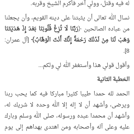
له فيه وقتل، وولي آخر فأكرم الشيخ وقربه.
نسال الله تعالى أن يثبتنا على دينه القويم، وأن يجعلنا
من عباده الصالحين ﴿
رَبَّنَا لَا تُزِغْ قُلُوبَنَا بَعْدَ إِذْ هَدَيْتَنَا
وَهَبْ لَنَا مِنْ لَدُنْكَ رَحْمَةً إِنَّكَ أَنْتَ الْوَهَّابُ﴾
[آل عمران:
8].
وأقول قولي هذا وأستغفر الله لي ولكم...
الخطبة الثانية
الحمد لله حمدا طيبا كثيرا مباركا فيه كما يحب ربنا
ويرضى، وأشهد أن لا إله إلا الله وحده لا شريك له،
وأشهد أن محمدا عبده ورسوله، صلى الله وسلم وبارك
عليه وعلى آله وأصحابه ومن اهتدى بهداهم إلى يوم