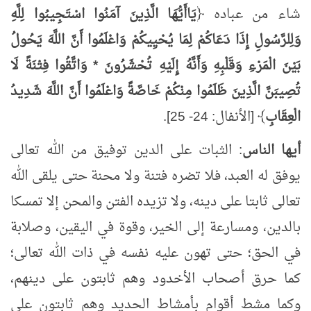
شاء من عباده ﴿
يَاأَيُّهَا الَّذِينَ آمَنُوا اسْتَجِيبُوا لِلَّهِ
وَلِلرَّسُولِ إِذَا دَعَاكُمْ لِمَا يُحْيِيكُمْ وَاعْلَمُوا أَنَّ اللَّهَ يَحُولُ
بَيْنَ الْمَرْءِ وَقَلْبِهِ وَأَنَّهُ إِلَيْهِ تُحْشَرُونَ * وَاتَّقُوا فِتْنَةً لَا
تُصِيبَنَّ الَّذِينَ ظَلَمُوا مِنْكُمْ خَاصَّةً وَاعْلَمُوا أَنَّ اللَّهَ شَدِيدُ
الْعِقَابِ
﴾ [الأنفال: 24- 25].
أيها الناس
: الثبات على الدين توفيق من الله تعالى
يوفق له العبد، فلا تضره فتنة ولا محنة حتى يلقى الله
تعالى ثابتا على دينه، ولا تزيده الفتن والمحن إلا تمسكا
بالدين، ومسارعة إلى الخير، وقوة في اليقين، وصلابة
في الحق؛ حتى تهون عليه نفسه في ذات الله تعالى؛
كما حرق أصحاب الأخدود وهم ثابتون على دينهم،
وكما مشط أقوام بأمشاط الحديد وهم ثابتون على