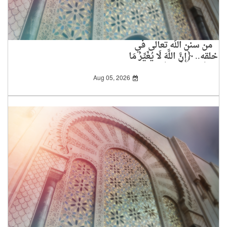
من سنن الله تعالى في
خلقه.. ﴿إِنَّ اللَّهَ لَا يُغَيِّرُ مَا
بِقَوْمٍ حَتَّى يُغَيِّرُوا مَا
بِأَنْفُسِهِمْ﴾
Aug 05, 2026