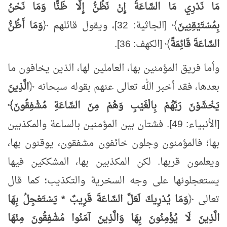
مَا نَدْرِي مَا السَّاعَةُ إِنْ نَظُنُّ إِلَّا ظَنًّا وَمَا نَحْنُ
بِمُسْتَيْقِنِينَ
﴾ [الجاثية: 32]، ويقول قائلهم ﴿
وَمَا أَظُنُّ
السَّاعَةَ قَائِمَةً
﴾ [الكهف: 36].
وأما فريق المؤمنين بها، العاملين لها، الذين يخافون ما
بعدها، فقد أخبر الله تعالى عنهم بقوله سبحانه ﴿
الَّذِينَ
يَخْشَوْنَ رَبَّهُمْ بِالْغَيْبِ وَهُمْ مِنَ السَّاعَةِ مُشْفِقُونَ﴾
[الأنبياء: 49]. فشتان بين المؤمنين بالساعة والمكذبين
بها؛ فالمؤمنون وجلون خائفون مشفقون، يوقنون بها،
ويعلمون قربها. لكن المكذبين بها، المشككين فيها
يستعجلونها على وجه السخرية والتكذيب؛ كما قال
تعالى ﴿
وَمَا يُدْرِيكَ لَعَلَّ السَّاعَةَ قَرِيبٌ * يَسْتَعْجِلُ بِهَا
الَّذِينَ لَا يُؤْمِنُونَ بِهَا وَالَّذِينَ آمَنُوا مُشْفِقُونَ مِنْهَا