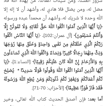
شرور أنفسنا، ومن سيئات أعمالنا، من يهده الله فلا
مضل له، ومن يضلل فلا هادي له، وأشهد أن لا إله إلا
الله وحده لا شريك له، وأشهـد أن محمداً عبده ورسوله
﴿يَا أَيُّهَا الَّذِينَ آَمَنُوا اتَّقُوا اللهَ حَقَّ تُقَاتِهِ وَلَا تَمُوتُنَّ إِلَّا
وَأَنْتُمْ مُسْلِمُونَ﴾
[آل عمران:102]، ﴿
يَا أَيُّهَا النَّاسُ اتَّقُوا
رَبَّكُمُ الَّذِي خَلَقَكُمْ مِنْ نَفْسٍ وَاحِدَةٍ وَخَلَقَ مِنْهَا زَوْجَهَا
وَبَثَّ مِنْهُمَا رِجَالًا كَثِيرًا وَنِسَاءً وَاتَّقُوا اللهَ الَّذِي تَسَاءَلُونَ
بِهِ وَالأَرْحَامَ إِنَّ اللهَ كَانَ عَلَيْكُمْ رَقِيبًا﴾
[النساء:1]،
﴿يَا
أَيُّهَا الَّذِينَ آَمَنُوا اتَّقُوا اللهَ وَقُولُوا قَوْلًا سَدِيدًا * يُصْلِحْ
لَكُمْ أَعْمَالَكُمْ وَيَغْفِرْ لَكُمْ ذُنُوبَكُمْ وَمَنْ يُطِعِ اللهَ وَرَسُولَهُ
فَقَدْ فَازَ فَوْزًا عَظِيمًا﴾
[الأحزاب: 70-71].
أما بعد:
فإن أصدق الحديث كتاب الله تعالى، وخير