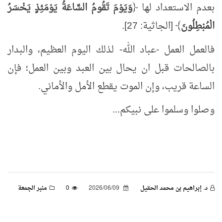
بعدم الاستعداد لها ﴿
وَيَوْمَ تَقُومُ السَّاعَةُ يَوْمَئِذٍ يَخْسَرُ
الْمُبْطِلُونَ
﴾ [الجاثية: 27].
فالعمل العمل -عباد الله- لذلك اليوم العظيم، والبدار
بالصالحات قبل ان يحال بين العبد وبين العمل؛ فإن
الساعة قريب، وإن الموت يقطع الأمل والأماني.
وصلوا وسلموا على نبيكم...
د. إبراهيم بن محمد الحقيل
2026/06/09
0
منبر الجمعة