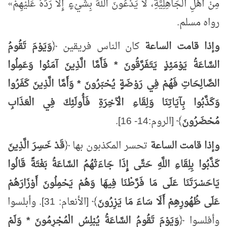
مِنْ أَهْلِ الْجَاهِلِيَّةِ، لَا يَدْعُونَ اللهَ بِشَيْءٍ إِلَّا رَدَّهُ عَلَيْهِمْ
»
رواه مسلم.
وإذا قامت الساعة
كان الناس فريقين ﴿
وَيَوْمَ تَقُومُ
السَّاعَةُ يَوْمَئِذٍ يَتَفَرَّقُونَ * فَأَمَّا الَّذِينَ آمَنُوا وَعَمِلُوا
الصَّالِحَاتِ فَهُمْ فِي رَوْضَةٍ يُحْبَرُونَ * وَأَمَّا الَّذِينَ كَفَرُوا
وَكَذَّبُوا بِآيَاتِنَا وَلِقَاءِ الْآخِرَةِ فَأُولَئِكَ فِي الْعَذَابِ
مُحْضَرُونَ
﴾ [الروم:14- 16].
وإذا قامت الساعة
تحسر المكذبون بها ﴿
قَدْ خَسِرَ الَّذِينَ
كَذَّبُوا بِلِقَاءِ اللَّهِ حَتَّى إِذَا جَاءَتْهُمُ السَّاعَةُ بَغْتَةً قَالُوا
يَاحَسْرَتَنَا عَلَى مَا فَرَّطْنَا فِيهَا وَهُمْ يَحْمِلُونَ أَوْزَارَهُمْ
عَلَى ظُهُورِهِمْ أَلَا سَاءَ مَا يَزِرُونَ
﴾ [الأنعام: 31]. وأبلسوا
وأفلسوا ﴿
وَيَوْمَ تَقُومُ السَّاعَةُ يُبْلِسُ الْمُجْرِمُونَ * وَلَمْ