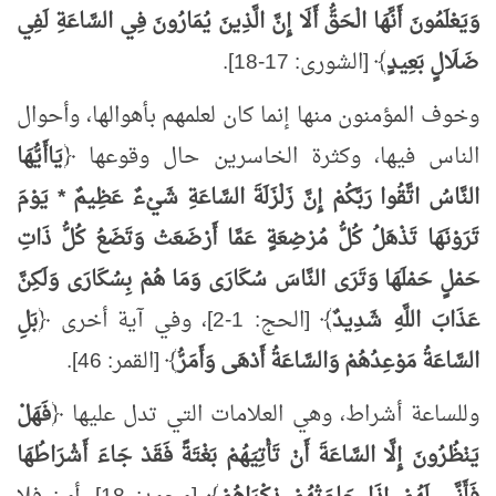
وَيَعْلَمُونَ أَنَّهَا الْحَقُّ أَلَا إِنَّ الَّذِينَ يُمَارُونَ فِي السَّاعَةِ لَفِي
ضَلَالٍ بَعِيدٍ
﴾ [الشورى: 17-18].
وخوف المؤمنون منها إنما كان لعلمهم بأهوالها، وأحوال
الناس فيها، وكثرة الخاسرين حال وقوعها ﴿
يَاأَيُّهَا
النَّاسُ اتَّقُوا رَبَّكُمْ إِنَّ زَلْزَلَةَ السَّاعَةِ شَيْءٌ عَظِيمٌ * يَوْمَ
تَرَوْنَهَا تَذْهَلُ كُلُّ مُرْضِعَةٍ عَمَّا أَرْضَعَتْ وَتَضَعُ كُلُّ ذَاتِ
حَمْلٍ حَمْلَهَا وَتَرَى النَّاسَ سُكَارَى وَمَا هُمْ بِسُكَارَى وَلَكِنَّ
عَذَابَ اللَّهِ شَدِيدٌ
﴾ [الحج: 1-2]، وفي آية أخرى ﴿
بَلِ
السَّاعَةُ مَوْعِدُهُمْ وَالسَّاعَةُ أَدْهَى وَأَمَرُّ
﴾ [القمر: 46].
وللساعة أشراط، وهي العلامات التي تدل عليها ﴿
فَهَلْ
يَنْظُرُونَ إِلَّا السَّاعَةَ أَنْ تَأْتِيَهُمْ بَغْتَةً فَقَدْ جَاءَ أَشْرَاطُهَا