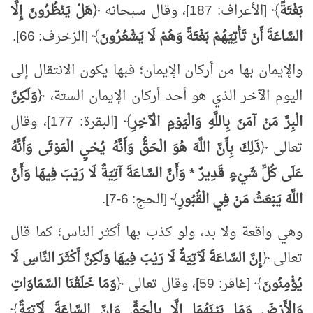
بَغْتَةً
﴾ [الأعراف: 187]، وقال سبحانه ﴿
هَلْ يَنْظُرُونَ إِلَّا
السَّاعَةَ أَنْ تَأْتِيَهُمْ بَغْتَةً وَهُمْ لَا يَشْعُرُونَ
﴾ [الزخرف: 66].
والإيمان بها من أركان الإيمان؛ فبها يكون الانتقال إلى
اليوم الآخر الذي هو أحد أركان الإيمان الستة، ﴿
وَلَكِنَّ
الْبِرَّ مَنْ آمَنَ بِاللَّهِ وَالْيَوْمِ الْآخِرِ
﴾ [البقرة: 177]، وقال
تعالى ﴿
ذَلِكَ بِأَنَّ اللَّهَ هُوَ الْحَقُّ وَأَنَّهُ يُحْيِ الْمَوْتَى وَأَنَّهُ
عَلَى كُلِّ شَيْءٍ قَدِيرٌ * وَأَنَّ السَّاعَةَ آتِيَةٌ لَا رَيْبَ فِيهَا وَأَنَّ
اللَّهَ يَبْعَثُ مَنْ فِي الْقُبُورِ
﴾ [الحج: 6-7].
وهي واقعة ولا بد، ولو كذب بها أكثر الناس؛ كما قال
تعالى ﴿
إِنَّ السَّاعَةَ لَآتِيَةٌ لَا رَيْبَ فِيهَا وَلَكِنَّ أَكْثَرَ النَّاسِ لَا
يُؤْمِنُونَ
﴾ [غافر: 59]، وقال تعالى ﴿
وَمَا خَلَقْنَا السَّمَاوَاتِ
وَالْأَرْضَ وَمَا بَيْنَهُمَا إِلَّا بِالْحَقِّ وَإِنَّ السَّاعَةَ لَآتِيَةٌ
﴾