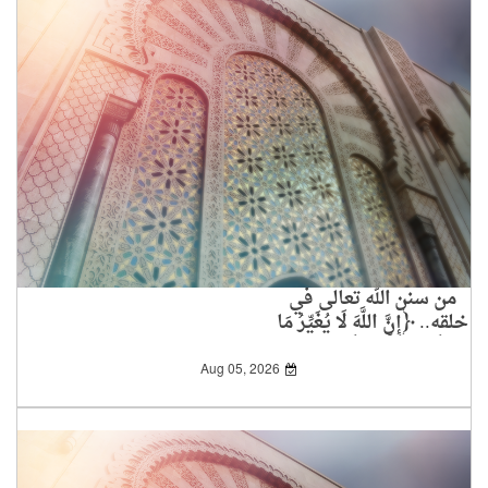
من سنن الله تعالى في
خلقه.. ﴿إِنَّ اللَّهَ لَا يُغَيِّرُ مَا
بِقَوْمٍ حَتَّى يُغَيِّرُوا مَا
بِأَنْفُسِهِمْ﴾
Aug 05, 2026