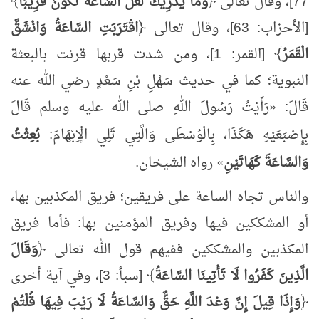
77]، وقال تعالى ﴿
وَمَا يُدْرِيكَ لَعَلَّ السَّاعَةَ تَكُونُ قَرِيبًا
﴾
[الأحزاب: 63]، وقال تعالى ﴿
اقْتَرَبَتِ السَّاعَةُ وَانْشَقَّ
الْقَمَرُ
﴾ [القمر: 1]، ومن شدت قربها قرنت بالبعثة
النبوية؛ كما في حديث سَهْلِ بْنِ سَعْدٍ رضي الله عنه
قَالَ:
«
رَأَيْتُ رَسُولَ اللهِ صلى الله عليه وسلم قَالَ
بِإِصْبَعَيْهِ هَكَذَا، بِالْوُسْطَى وَالَّتِي تَلِي الْإِبْهَامَ:
بُعِثْتُ
وَالسَّاعَةَ كَهَاتَيْنِ
»
رواه الشيخان.
والناس تجاه الساعة على فريقين؛ فريق المكذبين بها،
أو المشككين فيها وفريق المؤمنين بها: فأما فريق
المكذبين والمشككين ففيهم قول الله تعالى ﴿
وَقَالَ
الَّذِينَ كَفَرُوا لَا تَأْتِينَا السَّاعَةُ
﴾ [سبأ: 3]، وفي آية أخرى
﴿
وَإِذَا قِيلَ إِنَّ وَعْدَ اللَّهِ حَقٌّ وَالسَّاعَةُ لَا رَيْبَ فِيهَا قُلْتُمْ