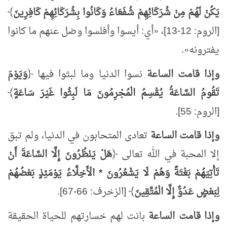
يَكُنْ لَهُمْ مِنْ شُرَكَائِهِمْ شُفَعَاءُ وَكَانُوا بِشُرَكَائِهِمْ كَافِرِينَ
﴾
[الروم: 12-13]،
«
أي: أيسوا وأفلسوا وضل عنهم ما كانوا
يفترونه
»
.
وإذا قامت الساعة
نسوا الدنيا وما لبثوا فيها ﴿
وَيَوْمَ
تَقُومُ السَّاعَةُ يُقْسِمُ الْمُجْرِمُونَ مَا لَبِثُوا غَيْرَ سَاعَةٍ
﴾
[الروم: 55].
وإذا قامت الساعة
تعادى المتحابون في الدنيا، ولم تبق
إلا المحبة في الله تعالى ﴿
هَلْ يَنْظُرُونَ إِلَّا السَّاعَةَ أَنْ
تَأْتِيَهُمْ بَغْتَةً وَهُمْ لَا يَشْعُرُونَ * الْأَخِلَّاءُ يَوْمَئِذٍ بَعْضُهُمْ
لِبَعْضٍ عَدُوٌّ إِلَّا الْمُتَّقِينَ
﴾ [الزخرف: 66-67].
وإذا قامت الساعة
بانت لهم خسارتهم للحياة الحقيقة