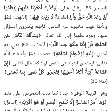
[الحجر: 85]، وقال تعالى ﴿
وَكَذَلِكَ أَعْثَرْنَا عَلَيْهِمْ لِيَعْلَمُوا
أَنَّ وَعْدَ اللَّهِ حَقٌّ وَأَنَّ السَّاعَةَ لَا رَيْبَ فِيهَا
﴾ [الكهف: 21].
ولأنها غيب مخبوء عن الناس؛ فإنهم يكثرون السؤال
عنها، ومرد علمها إلى الله تعالى ﴿
يَسْأَلُكَ النَّاسُ عَنِ
السَّاعَةِ قُلْ إِنَّمَا عِلْمُهَا عِنْدَ اللَّهِ
﴾ [الأحزاب: 63]، وفي آية
أخرى ﴿
إِلَيْهِ يُرَدُّ عِلْمُ السَّاعَةِ
﴾ [فصلت: 47]. وأخفاها الله
تعالى؛ ليمتحن العباد في العمل لها؛ كما قال تعالى ﴿
إِنَّ
السَّاعَةَ آتِيَةٌ أَكَادُ أُخْفِيهَا لِتُجْزَى كُلُّ نَفْسٍ بِمَا تَسْعَى
﴾
[طه: 15].
وهي قريبة الوقوع جدا؛ كما دلت النصوص على ذلك
﴿
وَمَا أَمْرُ السَّاعَةِ إِلَّا كَلَمْحِ الْبَصَرِ أَوْ هُوَ أَقْرَبُ
﴾ [النحل: