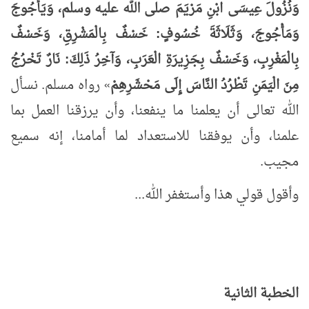
وَنُزُولَ عِيسَى ابْنِ مَرْيَمَ صلى الله عليه وسلم، وَيَأْجُوجَ
وَمَأْجُوجَ، وَثَلَاثَةَ خُسُوفٍ: خَسْفٌ بِالْمَشْرِقِ، وَخَسْفٌ
بِالْمَغْرِبِ، وَخَسْفٌ بِجَزِيرَةِ الْعَرَبِ، وَآخِرُ ذَلِكَ: نَارٌ تَخْرُجُ
مِنَ الْيَمَنِ تَطْرُدُ النَّاسَ إِلَى مَحْشَرِهِمْ
»
رواه مسلم. نسأل
الله تعالى أن يعلمنا ما ينفعنا، وأن يرزقنا العمل بما
علمنا، وأن يوفقنا للاستعداد لما أمامنا، إنه سميع
مجيب.
وأقول قولي هذا وأستغفر الله...
الخطبة الثانية