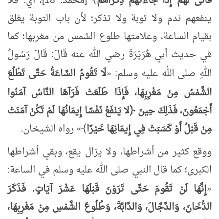
فَأَنَّى لَهُمْ إِذَا جَاءَتْهُمْ ذِكْرَاهُمْ
﴾ [محمد: 18]، أي: فلا
ينفعهم ندم ولا توبة ولا تذكر؛ لأن باب التوبة يغلق
بقيام الساعة، وعلامتها طلوع الشمس من مغربها؛ كما
في حديث أبي هُرَيْرَةَ رضي الله عنه قَالَ: قَالَ رَسُولُ
اللهِ صلى الله عليه وسلم:
«
لَا تَقُومُ السَّاعَةُ حَتَّى
تَطْلُعَ
الشَّمْسُ
مِنْ
مَغْرِبِهَا، فَإِذَا طَلَعَتْ فَرَآهَا النَّاسُ آمَنُوا
أَجْمَعُونَ، فَذَلِكَ حِينَ ﴿لا يَنْفَعُ نَفْسًا إِيمَانُهَا لَمْ تَكُنْ آمَنَتْ
مِنْ قَبْلُ أَوْ كَسَبَتْ فِي إِيمَانِهَا خَيْرًا
﴾
»
رواه الشيخان.
ووقع كثير من أشراطها، ولا يزال يقع، وبقي أشراطها
الكبرى؛ كما قال النبي صلى الله عليه وسلم في الساعة:
«
إِنَّهَا لَنْ تَقُومَ حَتَّى تَرَوْنَ
قَبْلَهَا
عَشْرَ آيَاتٍ. فَذَكَرَ
الدُّخَانَ، وَالدَّجَّالَ، وَالدَّابَّةَ، وَطُلُوعَ الشَّمْسِ مِنْ مَغْرِبِهَا،