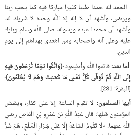
الحمد لله حمدا طيبا كثيرا مباركا فيه كما يحب ربنا
ويرضى، وأشهد أن لا إله إلا الله وحده لا شريك له،
وأشهد أن محمدا عبده ورسوله، صلى الله وسلم وبارك
عليه وعلى آله وأصحابه ومن اهتدى بهداهم إلى يوم
الدين.
أما بعد:
فاتقوا الله وأطيعوه
﴿وَاتَّقُوا يَوْمًا تُرْجَعُونَ فِيهِ
إِلَى اللَّهِ ثُمَّ تُوَفَّى كُلُّ نَفْسٍ مَا كَسَبَتْ وَهُمْ لَا يُظْلَمُونَ﴾
[البقرة: 281].
أيها المسلمون:
لا تقوم الساعة إلا على كفار، ويقبض
المؤمنون قبلها؛ قال عَبْدُ اللهِ بْنُ عَمْرِو بْنِ الْعَاصِ رضي
الله عنهما:
«
لَا تَقُومُ السَّاعَةُ إِلَّا عَلَى
شِرَارِ
الْخَلْقِ، هُمْ شَرٌّ