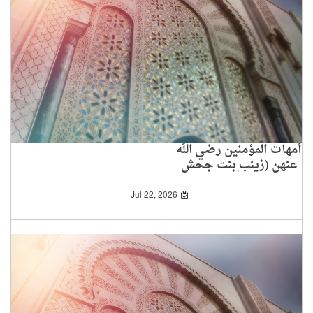
أمهات المؤمنين رضي الله
عنهن (زينب بنت جحش
رضي الله عنها)
Jul 22, 2026