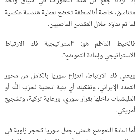
إذا أردنا جمع كل هذه التطورات في سياق واحد
متناسق، خاصة أن
المنطقة تخضع لعملية هندسة عكسية
لما تم بناؤه خلال العقدين الماضيين.
فالخيط الناظم هو: "استراتيجية فك الارتباط
الاستراتيجي وإعادة التموضع".
ويعني
فك الارتباط، انتزاع سوريا بالكامل من محور
التمدد الإيراني، وتفكيك أي بنية تحتية لحزب الله أو
المليشيات داخلها بقرار سوري، ورعاية تركية، وتشجيع
أمريكي.
أما
إعادة التموضع فتعني، جعل سوريا كحجر زاوية في