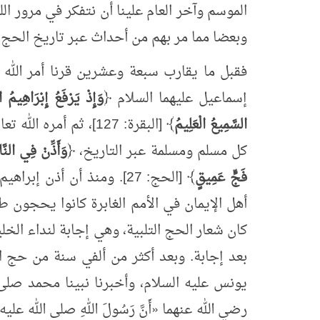
الموسم وآخر العام علينا أن نتفكر في مرور ال
وبعضا مما مر بهم من أحداث عبر تاريخ الحج 
فقبل ما يقارب سبعة وعشرين قرنا أمر الله تع
إسماعيل عليهما السلام ﴿
وَإِذْ يَرْفَعُ إِبْرَاهِيمُ ا
السَّمِيعُ الْعَلِيمُ
﴾ [البقرة: 127]، ثم أ
كل مسلم ومسلمة عبر التاريخ، ﴿
وَأَذِّنْ فِي النّ
فَجٍّ عَمِيقٍ
﴾ [الحج: 27]. ومنذ أن أذن
أهل الإيمان في الأمم الغابرة كانوا يحجون طاع
كان شعار الحج التلبية، وهي إجابة لنداء الخلي
بعد إجابة. وبعد أكثر من ألفي سنة من حج 
يونس عليه السلام، وأخبرنا نبينا محمد صلى ا
رضي الله عنهما
«
أَنَّ رَسُولَ اللهِ صلى الله عليه وسل