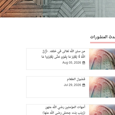
دث المنشورات
من سنن الله تعالى في خلقه.. ﴿إِنَّ
اللَّهَ لَا يُغَيِّرُ مَا بِقَوْمٍ حَتَّى يُغَيِّرُوا مَا
بِأَنْفُسِهِمْ﴾
Aug 05, 2026
فضول الطعام
Jul 29, 2026
أمهات المؤمنين رضي الله عنهن
(زينب بنت جحش رضي الله عنها)