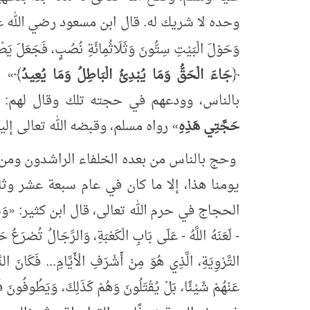
وحده لا شريك له. قال ابن مسعود رضي الله ع
وَحَوْلَ الْبَيْتِ سِتُّونَ وَثَلَاثُمِائَةِ نُصُبٍ، فَجَعَلَ
يَطْ
﴿
جَاءَ الْحَقُّ وَمَا يُبْدِئُ الْبَاطِلُ وَمَا يُعِيدُ
﴾
»
رو
بالناس، وودعهم في حجته تلك وقال لهم:
حَجَّتِي هَذِهِ
»
رواه مسلم، وقبضه الله تعالى إلي
وحج بالناس من بعده الخلفاء الراشدون ومن 
يومنا هذا، إلا ما كان في عام سبعة عشر وث
الحجاج في حرم الله تعالى، قال ابن كثير:
«
وَج
- لَعَنَهُ اللَّهُ - عَلَى بَابِ الْكَعْبَةِ، وَالرِّجَالُ تُصْرَعُ 
التَّرْوِيَةِ، الَّذِي هُوَ مِنْ أَشْرَفِ الْأَيَّامِ... فَكَانَ الن
عَنْهُمْ شَيْئًا، بَلْ يُقْتَلُونَ وَهُمْ كَذَلِكَ، وَيَطُوفُونَ 