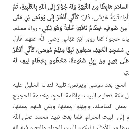
يه السلام
هَابِطًا
مِنَ
الثَّنِيَّةِ وَلَهُ جُؤَارٌ إِلَى اللهِ بِالتَّلْبِيَةِ،
ثُمَّ
ُوا: ثَنِيَّةُ هَرْشَى، قَالَ:
كَأَنِّي أَنْظُرُ إِلَى يُونُسَ بْنِ مَتَّى
مِنْ صُوفٍ، خِطَامُ نَاقَتِهِ خُلْبَةٌ وَهُوَ يُلَبِّي
»
رواه مسلم.
حجوا؛ كما روى ابْنُ عَبَّاسٍ رضي الله عنهما قَالَ:
ي
مَسْجِدِ
الْخَيْفِ سَبْعُونَ نَبِيًّا مِنْهُمْ مُوسَى، كَأَنِّي أَنْظُرُ
ٌ عَلَى بَعِيرٍ مِنْ إِبِلِ شَنُوءةَ، مَخْطُومٍ بِخِطَامِ لِيفٍ لَهُ
ي.
 الحج بعد موسى ويونس؛ تلبية لنداء الخليل عليه
هل مكة تعظيم البيت، وإقامة الحج، وخدمة الحجيج
بعض المناسك، وجهلوا بعضها، وبقي فيهم بعضها،
إلى البيت الحرام. فلما بعث نبينا محمد صلى الله
رها من الأوثان؛ ليكون البيت الحرام والتعبد فيه لله