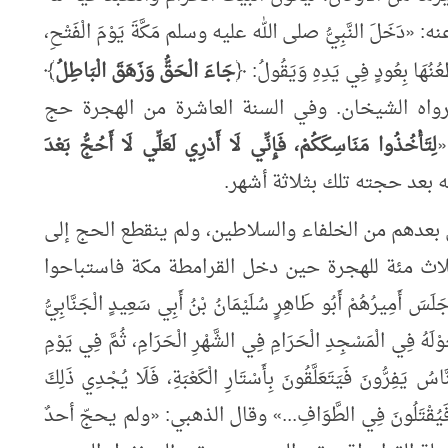
نه:
«
دَخَلَ النَّبِيُّ صلى الله عليه وسلم مَكَّةَ يَوْمَ الْفَتْحِ،
عُنُهَا بِعُودٍ فِي يَدِهِ وَيَقُولُ: ﴿
جَاءَ الْحَقُّ وَزَهَقَ الْبَاطِلُ
﴾
اه الشيخان. وفي السنة العاشرة من الهجرة حج
«
لِتَأْخُذُوا مَنَاسِكَكُمْ، فَإِنِّي لَا أَدْرِي لَعَلِّي لَا أَحُجُّ بَعْدَ
ه بعد حجته تلك بثلاثة أشهر.
بعدهم من الخلفاء والسلاطين، ولم ينقطع الحج إلى
لاث مئة للهجرة حين دخل القرامطة مكة فاستباحوا
َلَسَ أَمِيرُهُمْ أَبُو طَاهِرٍ سُلَيْمَانُ بْنُ أَبِي سَعِيدٍ الْجَنَّابِيُّ
حَوْلَهُ فِي الْمَسْجِدِ الْحَرَامِ فِي الشَّهْرِ الْحَرَامِ، ثُمَّ فِي يَوْمِ
َّاسُ يَفِرُّونَ فَيَتَعَلَّقُونَ بِأَسْتَارِ الْكَعْبَةِ، فَلَا يُجْدِي ذَلِكَ
فَيُقْتَلُونَ فِي الطَّوَافِ...
»
وقال الذهبي:
«
ولم يحجّ أحدٌ