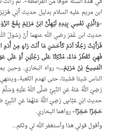
في هذه السنة خوفًا من القرامطة
»
. ثم زالت 
ابن مريم عليه السلام بدليل حديث أَبَي هُرَيْرَةَ
«
وَالَّذِي نَفْسِي بِيَدِهِ
لَيُهِلَّنَّ
ابْنُ
مَرْيَمَ بِفَجِّ الرَّوْح
حديث ابن عُمَرَ رضي الله عنهما أَنَّ رَسُولَ ال
فَرَأَيْتُ رَجُلًا آدَمَ كَأَحْسَنِ مَا أَنْتَ رَاءٍ مِنْ أُدْمِ الرّ
فَهِيَ تَقْطُرُ مَاءً، مُتَّكِئًا عَلَى رَجُلَيْنِ أَوْ عَلَى عَ
الْمَسِيحُ بْنُ مَرْيَمَ...
»
رواه البخاري. وحين يمو
الناس شيئا فشيئا، حتى تهدم الكعبة، وينتهي ا
رَضِيَ اللَّهُ عَنْهُ عَنِ النَّبِيِّ صَلَّى اللهُ عَلَيْهِ وَسَلَّمَ
حديث ابْنِ عَبَّاسٍ رَضِيَ اللَّهُ عَنْهُمَا عَنِ النَّبِيِّ صَلّ
حَجَرًا حَجَرًا
»
رواهما البخاري.
وأقول قولي هذا وأستغفر الله لي ولكم...