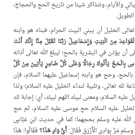
ليالي والأيام، ونتذاكر شيئا من تاريخ الحج والحجاج،
الطويل.
الى الخليل أن يبني البيت الحرام، فبناه هو وابنه
لْقَوَاعِدَ مِنَ الْبَيْتِ وَإِسْمَاعِيلُ رَبَّنَا تَقَبَّلْ مِنَّا إِنَّكَ أَنْتَ
مره الله تعالى أن يؤذن في البشرية بالحج؛ ليبلغ الله تعالى أذانه
َاسِ بِالْحَجِّ يَأْتُوكَ رِجَالًا وَعَلَى كُلِّ ضَامِرٍ يَأْتِينَ مِنْ كُلِّ
 إبراهيم بالحج، وحج هو وابنه إسماعيل عليهما السلام، فإن
ة لله تعالى، وتلبية لنداء الخليل عليه السلام؛ ولذا
ل عليه السلام، ومعنى لبيك اللهم لبيك، أي: إجابة لك
الخليل عليه السلام حج موسى عليه السلام، ثم حج
لله عليه وسلم بحجهما؛ كما في حديث ابْنِ عَبَّاسٍ
م مَرَّ بِوَادِي الْأَزْرَقِ فَقَالَ:
أَيُّ وَادٍ هَذَا؟
فَقَالُوا: هَذَا