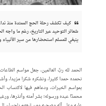
كيف تكشف رحلة الحج الممتدة منذ نداء 
شعائر التوحيد عبر التاريخ، رغم ما واجه 
ينبغي للمسلم استحضارها من سير الأنبياء وا
الحمد لله ربِّ العالمين، جعل مواسم الطاعات م
نحمده حمدا كثيرا، ونشكره شكرا مزيدا، وأشهد 
بمواسم الخيرات، ودعاهم فيها لاكتساب الح
محمدًا عبده ورسوله؛ بشر أمته وأنذرها، ورغب
عليه وعلى آله وصحبه ومن تبعهم بإحسان إلى 