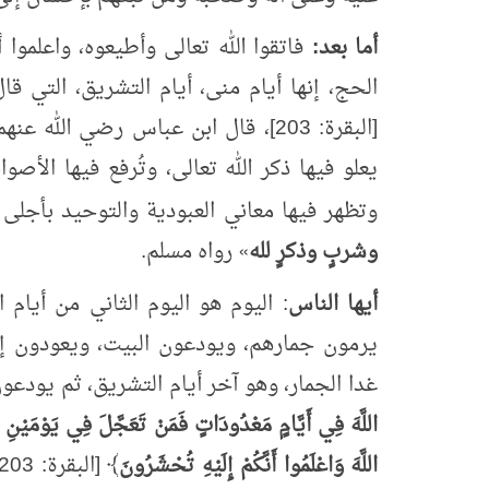
أما بعد:
فاتقوا الله تعالى وأطيعوه، واعلموا 
الحج، إنها أيام منى، أيام التشريق، التي قال
[البقرة: 203]، قال ابن عباس رضي الله عنهما:
يعلو فيها ذكر الله تعالى، وتُرفع فيها الأصوات
وتظهر فيها معاني العبودية والتوحيد بأجلى
وشربٍ وذكرٍ لله
»
رواه مسلم.
أيها الناس
: اليوم هو اليوم الثاني من أيام 
يرمون جمارهم، ويودعون البيت، ويعودون إلى
غدا الجمار، وهو آخر أيام التشريق، ثم يودعو
اللَّهَ فِي أَيَّامٍ مَعْدُودَاتٍ فَمَنْ تَعَجَّلَ فِي يَوْمَيْنِ فَلَا
اللَّهَ وَاعْلَمُوا أَنَّكُمْ إِلَيْهِ تُحْشَرُونَ