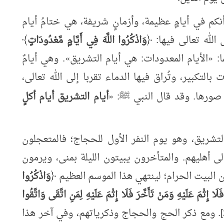
أنكم في أيامٍ عظيمة، وأزمانٍ شريفة، هي ختامُ أيام
 الله تعالى فيها: ﴿
وَاذْكُرُوا اللَّهَ فِي أَيَّامٍ مَّعْدُودَاتٍ
﴾
«
الأيام المعدودات: هي أيام التشريق
»
. وهي أيامٌ
 بالتكبير، وتُراق فيها الدماء تقربا إلى الله تعالى،
 صورها. وقد قال النبي
:
«
أيام التشريق أيام أكلٍ
ﷺ
التشريق، وهو يوم النفر الأول للحجاج؛ فالمتعجلون
 أهليهم. والمتأخرون يبيتون الليلة بمنى، ويرمون
ن البيت الحرام؛ لينتهي هذا الموسم العظيم ﴿
وَاذْكُرُوا
 إِثْمَ عَلَيْهِ وَمَنْ تَأَخَّرَ فَلَا إِثْمَ عَلَيْهِ لِمَنِ اتَّقَى وَاتَّقُوا
﴾ [البقرة: 203]. ومع ذكر الحج والحجاج وذكرياتهم، وفي آخر هذا