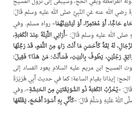
دولة القرامطة وبقي الحج، وسيبقى إلى نزول المسيح
 رضي الله عنه عَنِ النَّبِيِّ صلى الله عليه وسلم قَالَ:
َاءِ حَاجًّا، أَوْ مُعْتَمِرًا، أَوْ لَيَثْنِيَنَّهُمَا
»
رواه مسلم. وفي
لهِ صلى الله عليه وسلم قَالَ:
«
أُرَانِي
اللَّيْلَةَ
عِنْدَ
الْكَعْبَةِ،
ِجَالِ، لَهُ لِمَّةٌ كَأَحْسَنِ مَا أَنْتَ رَاءٍ مِنَ اللِّمَمِ، قَدْ رَجَّلَهَا
وَاتِقِ رَجُلَيْنِ، يَطُوفُ بِالْبَيْتِ، فَسَأَلْتُ: مَنْ هَذَا؟ فَقِيلَ:
ت المسيح ابن مريم عليه السلام يعود الفساد إلى
لحج؛ إيذانا بقيام الساعة؛ كما في
حديث أَبِي هُرَيْرَةَ
 قَالَ:
«
يُخَرِّبُ الكَعْبَةَ ذُو السُّوَيْقَتَيْنِ مِنَ الحَبَشَةِ
»
، وفي
َى اللهُ عَلَيْهِ وَسَلَّمَ قَالَ:
«
كَأَنِّي بِهِ أَسْوَدَ أَفْحَجَ، يَقْلَعُهَا