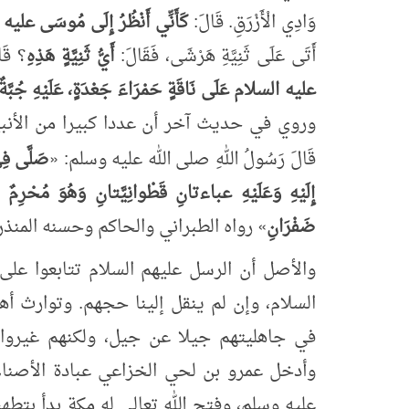
وَادِي الْأَزْرَقِ. قَالَ:
كَأَنِّي أَنْظُرُ إِلَى مُوسَى عل
أَتَى عَلَى ثَنِيَّةِ هَرْشَى، فَقَالَ:
أَيُّ ثَنِيَّةٍ هَذِهِ
؟ قَال
عليه السلام عَلَى نَاقَةٍ حَمْرَاءَ جَعْدَةٍ، عَلَيْهِ جُبَّةٌ 
وروي في حديث آخر أن عددا كبيرا من الأنبياء 
قَالَ رَسُولُ اللهِ صلى الله عليه وسلم:
«
صَلَّى
فِ
إِلَيْهِ وَعَلَيْهِ عباءتانِ قَطْوانِيَّتانِ وَهُوَ مُحْرِم
ضَفْرَانِ
»
رواه الطبراني والحاكم وحسنه المنذر
والأصل أن الرسل عليهم السلام تتابعوا على
السلام، وإن لم ينقل إلينا حجهم. وتوارث أ
في جاهليتهم جيلا عن جيل، ولكنهم غيروا 
وأدخل عمرو بن لحي الخزاعي عبادة الأصنام 
عليه وسلم، وفتح الله تعالى له مكة بدأ بتطهي