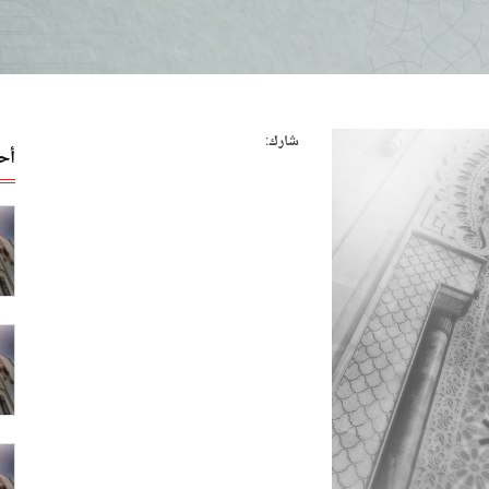
شارك:
أح