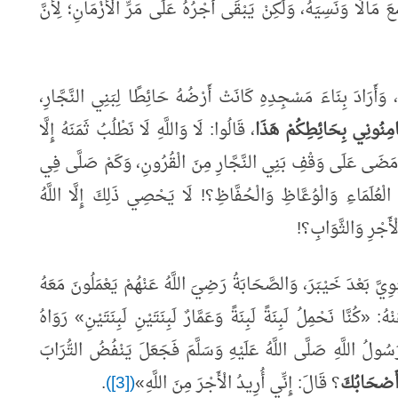
مَالًا وَنَسِيَهُ، وَلَكِنْ يَبْقَى أَجْرُهُ عَلَى مَرِّ الْأَزْمَانِ؛ لِأَنَّ
َةَ، وَأَرَادَ بِنَاءَ مَسْجِدِهِ كَانَتْ أَرْضُهُ حَائِطًا لِبَنِي النَّجَّارِ،
َامِنُونِي بِحَائِطِكُمْ هَذَا
، قَالُوا: لَا وَاللَّهِ لَا نَطْلُبُ ثَمَنَهُ إِلَّا
َمْ مَضَى عَلَى وَقْفِ بَنِي النَّجَّارِ مِنَ الْقُرُونِ، وَكَمْ صَلَّى فِي
الْعُلَمَاءِ وَالْوُعَّاظِ وَالْحُفَّاظِ؟! لَا يَحْصِي ذَلِكَ إِلَّا اللَّهُ
ْأَجْرِ وَالثَّوَابِ؟!
بَوِيَّ بَعْدَ خَيْبَرَ، وَالصَّحَابَةُ رَضِيَ اللَّهُ عَنْهُمْ يَعْمَلُونَ مَعَهُ
نْهُ:
«
كُنَّا نَحْمِلُ لَبِنَةً لَبِنَةً وَعَمَّارٌ لَبِنَتَيْنِ لَبِنَتَيْنِ
»
رَوَاهُ
َسُولُ اللَّهِ صَلَّى اللَّهُ عَلَيْهِ وَسَلَّمَ فَجَعَلَ يَنْفُضُ التُّرَابَ
ُ أَصْحَابُكَ
؟ قَالَ: إِنِّي أُرِيدُ الْأَجْرَ مِنَ اللَّهِ
»
([3])
.