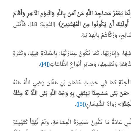
َّمَا يَعْمُرُ مَسَاجِدَ اللَّهِ مَنْ آمَنَ بِاللَّهِ وَالْيَوْمِ الْآخِرِ وَأَقَامَ
 أُولَئِكَ أَنْ يَكُونُوا مِنَ الْمُهْتَدِينَ﴾
[التَّوْبَةِ: 18]، فَأَثْنَى
الِحِ، وَزَكَّاهُمْ بِالْهِدَايَةِ.
ِهَا، وَإِنَارَتِهَا، كَمَا تَكُونُ عِمَارَتُهَا: بِالصَّلَاةِ فِيهَا، وَكَثْرَةِ
نَّافِعَةِ وَتَعْلِيمِهَا، وَسَائِرِ أَنْوَاعِ الطَّاعَاتِ
([4])
.
جَنَّةِ كَمَا فِي حَدِيثِ عُثْمَانَ بْنِ عَفَّانَ رَضِيَ اللَّهُ عَنْهُ
:
«
مَنْ بَنَى مَسْجِدًا يَبْتَغِي بِهِ وَجْهَ اللَّهِ بَنَى اللَّهُ لَهُ مِثْلَهُ
جَنَّةِ
»
رَوَاهُ الشَّيْخَانِ
([5])
.
ي عَادَةً مَا تَكُونُ صَغِيرَةَ الْمِسَاحَةِ، وَلَمْ تُهَيَّأْ كَتَهْيِئَةِ