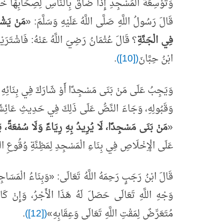
وَتَوْسِعَةُ الْمَسْجِدِ إِذَا ضَاقَ بِالنَّاسِ لِصِحَابِهَا خَيْ
قَالَ رَسُولُ اللَّهِ صَلَّى اللَّهُ عَلَيْهِ وَسَلَّمَ:
«
مَنْ يَشْت
فِي الْجَنَّةِ
؟ قَالَ عُثْمَانُ رَضِيَ اللَّهُ عَنْهُ: فَاشْتَرَي
ابْنُ حِبَّانَ
([10])
.
وَيَجِبُ عَلَى مَنْ بَنَى مَسْجِدًا أَوْ شَارَكَ فِي بِنَائِهِ أَ
وَقَبُولِهِ، وَجَاءَ النَّصُّ عَلَى ذَلِكَ فِي حَدِيثِ عَائِشَةَ رَ
«
مَنْ بَنَى مَسْجِدًا، لَا يُرِيدُ بِهِ رِيَاءً وَلَا سُمْعَةً، بَنَ
عَلَى الْإِخْلَاصِ فِي بِنَاءِ الْمَسْجِدِ لِمَظِنَّةِ وُقُوعِ الر
قَالَ ابْنُ رَجَبٍ رَحِمَهُ اللَّهُ تَعَالَى:
«
وَبِنَاءُ الْمَسَاجِ
وَجْهِ اللَّهِ تَعَالَى حَصَلَ لَهُ هَذَا الْأَجْرُ، وَإِنْ كَانَ 
مُتَعَرِّضٌ لِمَقْتِ اللَّهِ تَعَالَى وَعِقَابِهِ
»
([12])
.