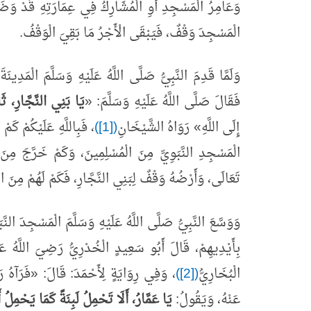
وَعَامِرُ الْمَسْجِدِ أَوِ الْمُشَارِكُ فِي عِمَارَتِهِ قَدْ وَضَعَ 
الْمَسْجِدَ وَقْفٌ، فَيَبْقَى الْأَجْرُ مَا بَقِيَ الْوَقْفُ.
وَلَمَّا قَدِمَ النَّبِيُّ صَلَّى اللَّهُ عَلَيْهِ وَسَلَّمَ الْمَدِين
فَقَالَ صَلَّى اللَّهُ عَلَيْهِ وَسَلَّمَ:
«
يَا بَنِي النَّجَّارِ، ث
إِلَى اللَّهِ
»
رَوَاهُ الشَّيْخَانِ
([1])
، فَبِاللَّهِ عَلَيْكُمْ ك
الْمَسْجِدِ النَّبَوِيِّ مِنَ الْمُسْلِمِينَ، وَكَمْ خَرَّجَ مِنَ 
تَعَالَى، وَأَرْضُهُ وَقْفٌ لِبَنِي النَّجَّارِ، فَكَمْ لَهُمْ مِنَ ال
وَوَسَّعَ النَّبِيُّ صَلَّى اللَّهُ عَلَيْهِ وَسَلَّمَ الْمَسْجِدَ النَّ
بِأَيْدِيهِمْ، قَالَ أَبُو سَعِيدٍ الْخُدْرِيُّ رَضِيَ اللَّهُ عَ
الْبُخَارِيُّ
([2])
، وَفِي رِوَايَةٍ لِأَحْمَدَ: قَالَ:
«
فَرَآهُ ر
عَنْهُ، وَيَقُولُ:
يَا عَمَّارُ، أَلَا تَحْمِلُ لَبِنَةً كَمَا يَحْمِل