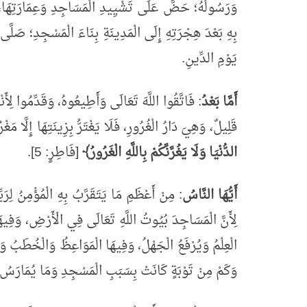
وَرَسُولُهُ؛ حَضَّ عَلَى تَشْيِيدِ الْمَسَاجِدِ وَعِمَارَتِهَا، وَ
بِهِ بَعْدَ هِجْرَتِهِ إِلَى الْمَدِينَةِ بِنَاءَ الْمَسْجِدِ؛ صَلَّى ال
يَوْمِ الدِّينِ.
أَمَّا بَعْدُ
: فَاتَّقُوا اللَّهَ تَعَالَى وَأَطِيعُوهُ، وَقَدِّمُوا لِأَن
قَلِيلٌ، وَهِيَ دَارُ الْغُرُورِ، فَلَا يَغْتَرُّ بِزِينَتِهَا إِلَّا مَغْ
الدُّنْيَا وَلَا يَغُرَّنَّكُمْ بِاللَّهِ الْغَرُورُ﴾
[فَاطِرٍ: 5].
أَيُّهَا النَّاسُ
: مِنْ أَعْظَمِ مَا يَتَقَرَّبُ بِهِ الْمُؤْمِنُ لِرَ
لِأَنَّ الْمَسَاجِدَ بُيُوتُ اللَّهِ تَعَالَى فِي الْأَرْضِ، وَفِيهَا
الْعِلْمُ وَيُرْفَعُ الْجَهْلُ، وَفِيهَا الْمَوَاعِظُ وَالْخُطَبُ وَالتّ
وَكَمْ مِنْ تَوْبَةٍ كَانَتْ بِسَبَبِ الْمَسْجِدِ وَمَا يُمَارَسُ فِ