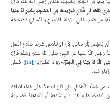
رٌ مِنْهَا فِي الْجَنَّةِ؛ لِحَدِيثِ عُثْمَانَ رَضِيَ اللَّهُ عَنْهُ قَالَ:
َرِي بُقْعَةَ آلِ فُلَانٍ فَيَزِيدَهَا فِي الْمَسْجِدِ بِخَيْرٍ لَهُ مِنْهَا
ْتُهَا مِنْ صُلْبِ مَالِي
»
رَوَاهُ التِّرْمِذِيُّ وَالنَّسَائِيُّ وَصَحَّحَهُ
نْ يُخْلِصَ لِلَّهِ تَعَالَى؛ لِأَنَّ الْإِخْلَاصَ شَرْطُ صَلَاحِ الْعَمَلِ
ضِيَ اللَّهُ عَنْهَا عَنِ النَّبِيِّ صَلَّى اللَّهُ عَلَيْهِ وَسَلَّمَ قَالَ:
ى اللَّهُ لَهُ بَيْتًا فِي الْجَنَّةِ
»
رَوَاهُ الطَّبَرَانِيُّ
([11])
. فَنَصَّ
ِّيَاءِ فِيهِ.
دِ مِنْ جُمْلَةِ الْأَعْمَالِ، فَإِنْ كَانَ الْبَاعِثُ عَلَى عَمَلِهِ ابْتِغَاءَ
الْبَاعِثُ عَلَيْهِ الرِّيَاءَ وَالسُّمْعَةَ أَوِ الْمُبَاهَاةَ فَصَاحِبُهُ