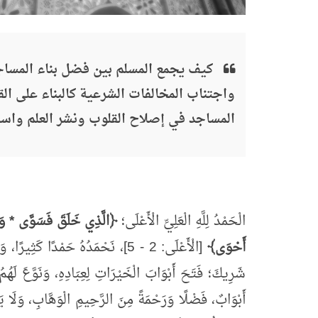
كيف يجمع المسلم بين فضل بناء المساجد 
واجتناب المخالفات الشرعية كالبناء على الق
المساجد في إصلاح القلوب ونشر العلم واستمرا
الْحَمْدُ لِلَّهِ الْعَلِيِّ الْأَعْلَى؛
﴿الَّذِي خَلَقَ فَسَوَّى * وَال
أَحْوَى﴾
[الْأَعْلَى: 2 - 5]، نَحْمَدُهُ حَمْدًا كَ
شَرِيكَ؛ فَتَحَ أَبْوَابَ الْخَيْرَاتِ لِعِبَادِهِ، وَنَوَّعَ لَهُم
أَبْوَابٌ، فَضْلًا وَرَحْمَةً مِنَ الرَّحِيمِ الْوَهَّابِ، وَلَا يَهْ