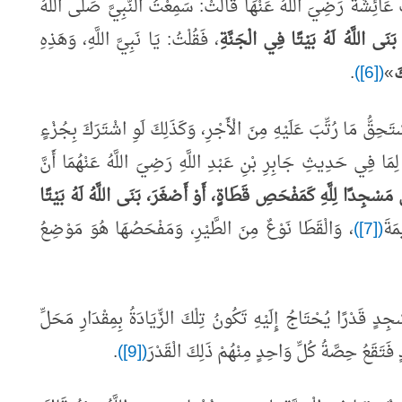
َائِشَةَ رَضِيَ اللَّهُ عَنْهَا قَالَتْ: سَمِعْتُ النَّبِيَّ صَلَّى اللَّهُ
َنَى اللَّهُ لَهُ بَيْتًا فِي الْجَنَّةِ
، فَقُلْتُ: يَا نَبِيَّ اللَّهِ، وَهَذِهِ
َ
»
([6])
.
ِقُّ مَا رُتِّبَ عَلَيْهِ مِنَ الْأَجْرِ، وَكَذَلِكَ لَوِ اشْتَرَكَ بِجُزْءٍ
مَا فِي حَدِيثِ جَابِرِ بْنِ عَبْدِ اللَّهِ رَضِيَ اللَّهُ عَنْهُمَا أَنَّ
مَسْجِدًا لِلَّهِ كَمَفْحَصِ قَطَاةٍ، أَوْ أَصْغَرَ، بَنَى اللَّهُ لَهُ بَيْتًا
َةَ
([7])
، وَالْقَطَا نَوْعٌ مِنَ الطَّيْرِ، وَمَفْحَصُهَا هُوَ مَوْضِعُ
قَدْرًا يُحْتَاجُ إِلَيْهِ تَكُونُ تِلْكَ الزِّيَادَةُ بِمِقْدَارِ مَحَلِّ
تَقَعُ حِصَّةُ كُلِّ وَاحِدٍ مِنْهُمْ ذَلِكَ الْقَدْرَ
([9])
.