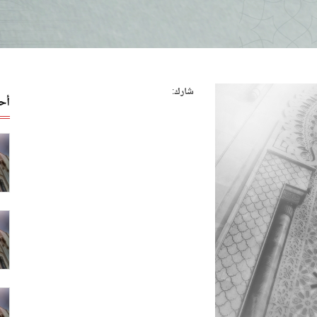
شارك:
أح