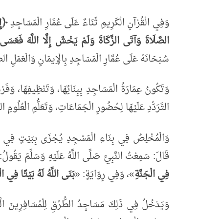
وَفِي الْقُرْآنِ الْكَرِيمِ ثَنَاءٌ عَلَى عُمَّارِ الْمَسَاجِدِ
﴿إِن
الصَّلَاةَ وَآتَى الزَّكَاةَ وَلَمْ يَخْشَ إِلَّا اللَّهَ فَعَسَى
سُبْحَانَهُ عَلَى عُمَّارِ الْمَسَاجِدِ بِالْإِيمَانِ وَالْعَمَلِ الصَّ
وَتَكُونُ عِمَارَةُ الْمَسَاجِدِ بِبِنَائِهَا، وَتَنْظِيفِهَا، وَفَرْش
التَّرَدُّدِ عَلَيْهَا لِحُضُورِ الْجَمَاعَاتِ، وَتَعَلُّمِ الْعُلُومِ ال
وَالْمُخْلِصُ فِي بِنَاءِ الْمَسْجِدِ يُجْزَى بِبَيْتٍ فِي الْ
قَالَ: سَمِعْتُ النَّبِيَّ صَلَّى اللَّهُ عَلَيْهِ وَسَلَّمَ يَقُولُ
فِي الْجَنَّةِ
»
، وَفِي رِوَايَةٍ:
«
بَنَى اللَّهُ لَهُ بَيْتًا فِي الْ
وَيَدْخُلُ فِي ذَلِكَ مَسَاجِدُ الطُّرُقِ لِلْمُسَافِرِينَ الَّتِ