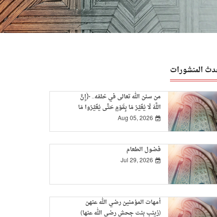
دث المنشورات
من سنن الله تعالى في خلقه.. ﴿إِنَّ
اللَّهَ لَا يُغَيِّرُ مَا بِقَوْمٍ حَتَّى يُغَيِّرُوا مَا
بِأَنْفُسِهِمْ﴾
Aug 05, 2026
فضول الطعام
Jul 29, 2026
أمهات المؤمنين رضي الله عنهن
(زينب بنت جحش رضي الله عنها)