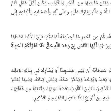
بَيَّنَ مَا فِيهَا مِنَ الْأَجْرِ وَالثَّوَابِ، وَكَانَ أَوَّلُ عَمَلٍ قَامَ
لَّهُ وَسَلَّمَ وَبَارَكَ عَلَيْهِ وَعَلَى آلِهِ وَأَصْحَابِهِ وَأَتْبَاعِهِ إِلَى
ْفُسِكُمْ مِنَ الْخَيْرِ مَا تَجِدُونَهُ أَمَامَكُمْ؛ فَإِنَّ الدُّنْيَا مَتَاعُهَا
رُورٌ
﴿يَا أَيُّهَا النَّاسُ إِنَّ وَعْدَ اللَّهِ حَقٌّ فَلَا تَغُرَّنَّكُمُ الْحَيَاةُ
بِّهِ سُبْحَانَهُ أَنْ يَبْنِيَ مَسْجِدًا أَوْ يُشَارِكَ فِي بِنَائِهِ؛ وَذَلِكَ
 يُعْبَدُ وَيُوَحَّدُ وَيُذْكَرُ اسْمُهُ، وَيُتْلَى كِتَابُهُ، وَفِيهَا يُنْشَرُ
َذْكِيرُ، فَتَلِينُ الْقُلُوبُ بَعْدَ قَسْوَتِهَا، وَتَتَنَبَّهُ مِنْ غَفْلَتِهَا،
يهِ مِنْ أَنْوَاعِ الطَّاعَاتِ وَالتَّعْلِيمِ وَالتَّذْكِيرِ.