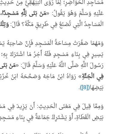
مَسَاجِدِ الْحَوَاضِرِ؛ لِمَا رَوَى الْبَيْهَقِيُّ مِنْ حَدِيثِ ع
عَلَيْهِ وَسَلَّمَ وَهُوَ يَقُولُ:
«
مَنْ بَنَى لِلَّهِ مَسْجِدًا، ب
الْمَسَاجِدُ الَّتِي تُصْنَعُ فِي طَرِيقِ مَكَّةَ؟ قَالَ:
وَتِلْك
وَمَهْمَا صَغُرَتْ مِسَاحَةُ الْمَسْجِدِ فَإِنَّ صَاحِبَهُ يَسْتَح
يَسِيرٍ فِي بِنَاءِ مَسْجِدٍ فَلَهُ أَجْرُ مَا اشْتَرَكَ بِهِ؛ لِ
رَسُولَ اللَّهِ صَلَّى اللَّهُ عَلَيْهِ وَسَلَّمَ قَالَ:
«
مَنْ بَنَى 
فِي الْجَنَّةِ
»
رَوَاهُ ابْنُ مَاجَهْ وَصَحَّحَهُ ابْنُ خُزَيْم
بَيْضِهَا
([8])
.
وَمِمَّا قِيلَ فِي مَعْنَى الْحَدِيثِ: أَنْ يَزِيدَ فِي مَسْجِدٍ 
بَيْضِ الْقَطَاةِ، أَوْ يَشْتَرِكُ جَمَاعَةٌ فِي بِنَاءِ مَسْجِدٍ فَ