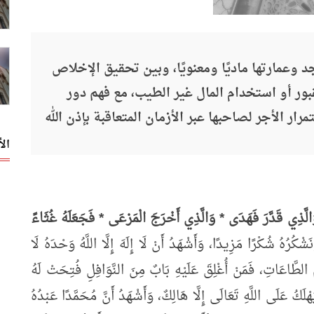
وعمارتها ماديًا ومعنويًا، وبين تحقيق الإخلاص
بور أو استخدام المال غير الطيب، مع فهم دور
ر الأجر لصاحبها عبر الأزمان المتعاقبة بإذن الله
ال
َّذِي قَدَّرَ فَهَدَى * وَالَّذِي أَخْرَجَ الْمَرْعَى * فَجَعَلَهُ غُثَاءً
ثِيرًا، وَنَشْكُرُهُ شُكْرًا مَزِيدًا، وَأَشْهَدُ أَنْ لَا إِلَهَ إِلَّا اللَّهُ وَحْدَهُ لَا
ُ الطَّاعَاتِ، فَمَنْ أُغْلِقَ عَلَيْهِ بَابٌ مِنَ النَّوَافِلِ فُتِحَتْ لَهُ
لَكُ عَلَى اللَّهِ تَعَالَى إِلَّا هَالِكٌ، وَأَشْهَدُ أَنَّ مُحَمَّدًا عَبْدُهُ