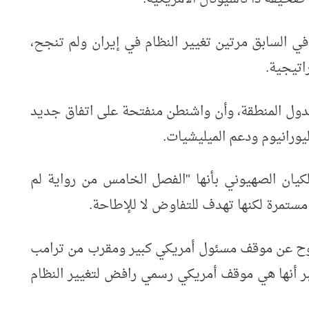
في السابق مرتين تغيير النظام في إيران ولم تنجح،
اتيجية.
 لدول المنطقة، وأن واشنطن منفتحة على اتفاق جديد
رانيوم ودعم الميليشيات.
لكيان الصهيوني بأنها "الفصل الخامس من رواية لم
مستمرة لكنها تهدف للتفاوض لا للإطاحة.
وح عن موقف مسئول أمريكي كبير ومقرب من ترامب
بر أنها هي موقف أمريكي رسمي رافض لتغيير النظام