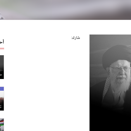
شارك:
أح