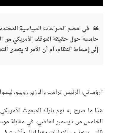
في خضم الصراعات السياسية المحتدمة 
حاسمة حول حقيقة الموقف الأمريكي من النظا
إلى إسقاط النظام، أم أن الأمر لا يتعدى الت
"رؤسائي، الرئيس ترامب والوزير روبيو، ليسوا 
هذا ما صرح به توم باراك المبعوث الأمريك
الخامس من ديسمبر الماضي، في مقابلة موسع
(التي تتخذ من الإمارات مقرا لها)، ونُشرت في