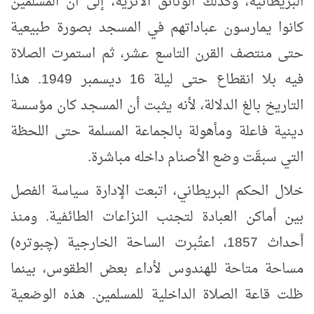
البريطانية، وكذلك الوثائق الأثرية، إلى أن المسلمين
كانوا يمارسون عباداتهم في المسجد بصورة طبيعية
حتى منتصف القرن التاسع عشر، ثم استمرت الصلاة
فيه بلا انقطاع حتى ليلة 16 ديسمبر 1949. هذا
التاريخ بالغ الدلالة، لأنه يثبت أن المسجد كان مؤسسة
دينية فاعلة ومأهولة بالجماعة المسلمة حتى اللحظة
التي سبقَت وضع الأصنام داخله مباشرة
.
خلال الحكم البريطاني، اتبعت الإدارة سياسة الفصل
بين أماكن العبادة لتجنب النزاعات الطائفية. ومنذ
أحداث 1857، اعتُبرت الساحة الخارجية (چبوتره)
مساحة متاحة للهندوس لأداء بعض الطقوس، بينما
ظلت قاعة الصلاة الداخلية للمسلمين. هذه الوضعية