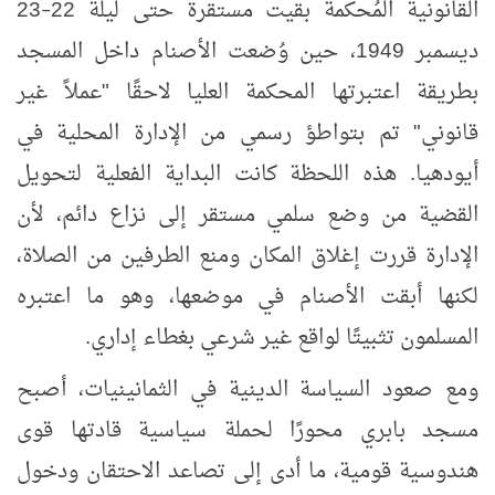
القانونية المُحكمة بقيت مستقرة حتى ليلة 22
23
–
ديسمبر 1949، حين وُضعت الأصنام داخل المسجد
بطريقة اعتبرتها المحكمة العليا لاحقًا "عملاً غير
قانوني" تم بتواطؤ رسمي من الإدارة المحلية في
أيودهيا. هذه اللحظة كانت البداية الفعلية لتحويل
القضية من وضع سلمي مستقر إلى نزاع دائم، لأن
الإدارة قررت إغلاق المكان ومنع الطرفين من الصلاة،
لكنها أبقت الأصنام في موضعها، وهو ما اعتبره
المسلمون تثبيتًا لواقع غير شرعي بغطاء إداري
.
ومع صعود السياسة الدينية في الثمانينيات، أصبح
مسجد بابري محورًا لحملة سياسية قادتها قوى
هندوسية قومية، ما أدى إلى تصاعد الاحتقان ودخول