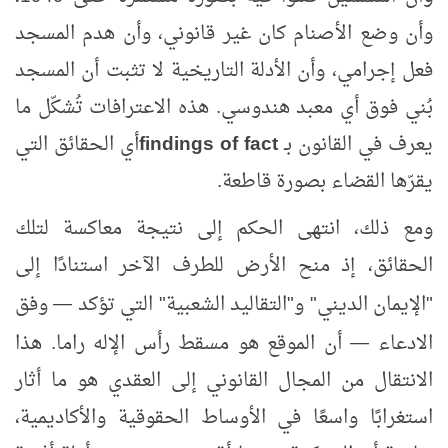
وأن وضع الأصنام كان غير قانوني، وأن هدم المسجد
فعل إجرامي، وأن الأدلة التاريخية لا تثبت أن المسجد
بُني فوق أي معبد هندوسي. هذه الاعترافات تُشكّل ما
يعرف في القانون بـ
findings of fact
أي الحقائق التي
يقرّها القضاء بصورة قاطعة
.
ومع ذلك، انتهى الحكم إلى نتيجة معاكسة لتلك
الحقائق، إذ منح الأرض للطرف الآخر استنادًا إلى
"الإيمان الديني" و"التقاليد الشعبية" التي تؤكد
وفق
—
الادعاء
أن الموقع هو مسقط رأس الإله راما. هذا
—
الانتقال من المجال القانوني إلى العقدي هو ما أثار
استغرابًا واسعًا في الأوساط الحقوقية والأكاديمية،