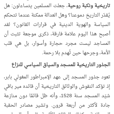
تاريخية ونكبة روحية
، جعلت المسلمين يتساءلون: هل
يُقدّر التاريخ دموعنا؟ وهل العدالة ممكنة عندما تتحكم
السياسة والهوية الدينية في قرارات القانون؟ لقد
أصبح هذا اليوم علامة فارقة، ذكرى موجعة تثبت أن
المساجد ليست مجرد حجارة وأسوار، بل هي قلب
الأمة، وجرحها حين تُهدم بلا رحمة
.
الجذور التاريخية للمسجد والسياق السياسي للنزاع
تعود جذور المسجد إلى عهد الإمبراطور المغولي بابر،
إذ تؤكد النقوش والوثائق التاريخية أن قائده مير باقي
شيّد المسجد سنة 1528، وأنه ظل قائمًا دون منازعة
جادة لأكثر من أربعة قرون
. وتشير مصادر الحقبة