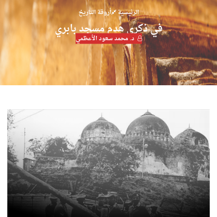
الرئيسية
أروقة التاريخ
في ذكرى هدم مسجد بابري
د. محمد سعود الأعظمي