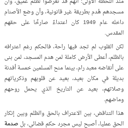
منذ اللحظة الأولى: أنهم قد تعرضوا لظلم عميق، وأن
مسجدهم هُدم بطريقة غير قانونية، وأن وضع الأصنام
داخله عام 1949 كان اعتداءً صارخًا على حقهم
المقدس
.
لكن القلوب لم تجد فيها راحة، فالحكم رغم اعترافه
بالظلم، أعطى الأرض كاملة لمن هدم المسجد، لمن بنى
على أنقاضه معبد رام، بينما منح المسلمين خمسة أفدنة
بديلة في مكان بعيد، بعيد عن قلوبهم وذكرياتهم
وصلاتهم، بعيد عن التاريخ الذي يحمل روحهم
وماضهم
.
هذا التناقض، بين الاعتراف بالحق والظلم وبين إنكار
الحق عمليا، أصبح ليس مجرد حكم قضائي، بل
صدمة