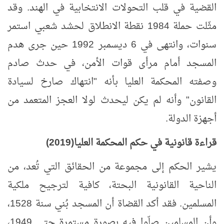
القضية في قلب التحولات الانتخابية في الهند. وقد
مثّلت حملة 1984 نقطة الانطلاق لحشد شعبي استمر
سنوات، وانتهى في 6 ديسمبر 1992 حين جرى هدم
المسجد أمام مرأى قوات الأمن، في حدث صادم
وصفته المحكمة العليا بأنه "انتهاك صارخ لسيادة
القانون" وأنه لم يكن ليحدث لولا العجز المتعمد من
أجهزة الدولة
.
قراءة قانونية في حكم المحكمة العليا
(2019)
يشير الحكم إلى مجموعة من الحقائق التي تُعد، من
الناحية القانونية البحتة، كافية لترجيح ملكية
المسلمين. فقد أكد القضاة أن المسجد بُني سنة 1528،
وأن المسلمين صلّوا فيه بصورة مستمرة حتى 1949،