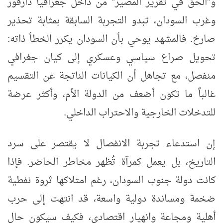
و"الحق في تقرير المصير" من داخل جغرافيا دارفور
وغرب السودان، تبدو التجربة السابقة بمثابة تحذير
صارخ. فالمشهد يوحي بأن السودان يكرر الخطأ ذاته:
تحويل صراع سياسي وعسكري إلى كيان جغرافي
منفصل، مع تجاهل أن الكيانات الناتجة عن التقسيم
غالباً ما تكون أضعف من الدولة الأم، وأكثر عرضة
للتدخلات الخارجية والاحتراب الداخلي.
إن استدعاء تجربة الانفصال لا يقتصر على سرد
التاريخ، بل يعمل كمرآة تُظهر مخاطر الحاضر. فإذا
كانت دولة جنوب السودان، رغم امتلاكها ثروة نفطية
ضخمة ومساندة دولية واسعة، قد انتهت إلى حرب
أهلية ومجاعة وانهيار اقتصادي، فكيف سيكون حال