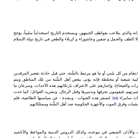
 والذي يتلاعب بعواطف الجمهور، ويستخدم التاريخ استخداماً سلبياً، يؤجج
لا الطف والجمل و صفين وعاشوراء و كربلاء والطعن في تاريخ دولة الإسلام
نتقام من كل سُني أو ما هو مرتبط بالسُّنة، حتى قبل حادثة تفجير المرقدين
ة شيعية أو مختلطة فإنه يؤتى ببعض أهل السُّنة من تلك المناطق ويتم
 والفيحاء)، وإجبارهم على الاعتراف بارتكابهم هذه الأحداث، وسرعان ما
يرتهم، فيقومون بحرقها وتدميرها وقتل الرجال، وتشريد العوائل؛ كما حدث
داث سامراء
؛ لتسفر هذه القنوات - وبشدة - عن سياستها الطائفية، فلم
[12]
يليشيات وفرق الموت والأجهزة الحكومية ضد أهل السُّنة وممتلكاتهم.
ات والأذان الشيعي في موعده، وكذلك الدروس الدينية والمواعظ والأناشيد