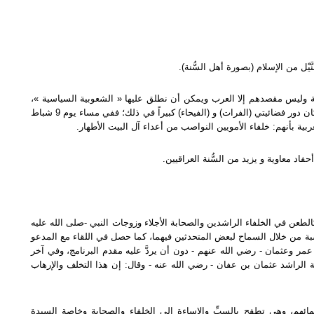
َّيْل من الإسلام (بصورة أهل السُّنة).
ية وليس مقصدهم إلا العرب ويمكن أن نطلق عليها « الشعوبية السياسية »،
وتجلَّى ذلك في مهاجمة الدول العربية واتِّهامها بدعم (الإرهاب)، وكان دور فضائيتي (الفرات) و (الفيحاء) كبيراً في ذلك؛ ففي مساء يوم 9 شباط
اد معاوية و يزيد من السُّنة العراقيين.
الطعن في الخلفاء الراشدين والصحابة الأجلاء وزوجات النبي -صلى الله عليه
سبة من خلال السماح لبعض المتحدثين فيهما، كما حصل في اللقاء مع المدعو
مر وعثمان - رضي الله عنهم - دون أن يردَّ عليه مقدم البرنامج، وفي آخر
يفة الراشد عثمان بن عفان - رضي الله عنه - وقال: إن هذا التخلف والإرهاب
هم، وهي تطفح بالسبِّ والإساءة إلى الخلفاء والصحابة وخاصة السيدة