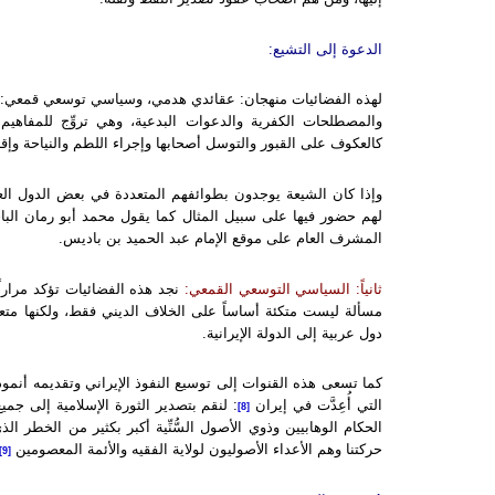
الدعوة إلى التشيع:
لهذه الفضائيات منهجان: عقائدي هدمي، وسياسي توسعي قمعي:
والمصطلحات الكفرية والدعوات البدعية، وهي تروِّج للمفاهيم 
كالعكوف على القبور والتوسل أصحابها وإجراء اللطم والنياحة وإقا
وإذا كان الشيعة يوجدون بطوائفهم المتعددة في بعض الدول ال
لهم حضور فيها على سبيل المثال كما يقول محمد أبو رمان الباح
المشرف العام على موقع الإمام عبد الحميد بن باديس.
ثانياً: السياسي التوسعي القمعي:
مسألة ليست متكئة أساساً على الخلاف الديني فقط، ولكنها متعلق
دول عربية إلى الدولة الإيرانية.
كما تسعى هذه القنوات إلى توسيع النفوذ الإيراني وتقديمه أنموذجا
التي أُعِدَّت في إيران
: لنقم بتصدير الثورة الإسلامية إلى جم
[8]
الحكام الوهابيين وذوي الأصول السُّنِّية أكبر بكثير من الخطر الذ
حركتنا وهم الأعداء الأصوليون لولاية الفقيه والأئمة المعصومين
[9]