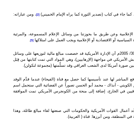
كما جاء في كتاب (تصدير الثورة كما يراه الإمام الخميني)
، ومن عباراته:
[2]
 الإعلامية وعن طريق ما بحوزتنا من وسائل الإعلام المسموعة، والمرئية
ة السياسية أو الاقتصادية أو الإعلامية ويجب العمل على امتلاكها
.
[5]
ونشرت صحيفة (لوس أنجلوس تايمز) في عددها الصادر في 30/11/ 2005م أن الإدارة الأمريكية قد خصصت مبالغ مالية لتوزيعها على وسائل
 الأمريكي في مواجهة (الإرهابيين)، وهي المواد التي تمت كتابتها من قِبَل
ن صورة أمريكا لدى الشعب العراقي وقد تسلَّمتها (مجموعة لنكولن).
فع المباشر لها عند تأسيسها كما حصل مع قناة (الفيحاء) عندما قدَّم الوفد
م الكويتي - آنذاك - محمد أبو الحسن تصوراً عن الفضائية التي ستحمل اسم
راقيين في الخارج، إضافة إلى منحة من الكونجرس الأمريكي تمت الموافقة
أعمال القوات الأمريكية والحكومات التي صنعتها لقاء مبالغ طائلة، وهذا
 في المنطقة، ومن أبرزها: قناة ( العربية).