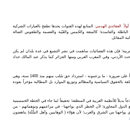
أولاً: العقائدي الهدمي:
المتابع لهذه القنوات يجدها تطفح بالعبارات الشركية
الباطلة والفاسدة؛ كالمتعة والخُمس والغَيْبة والعصمة والطقوس الضالة
مة المقاتل.
عربية؛ فإن هذه الفضائيات ساهمت في نشر التشيع في عدة بلدان لم يكن
ث الأردني، وفي المغرب العربي ومنها الجزائر كما يذكر عبد المالك حداد
نجد هذه الفضائيات تؤكد مراراً على ضرورة - ما يزعمونه - استرداد حق سُلب منهم منذ 1400 سنة، وهي
ة بالحقوق السياسية والمظالم وتوزيع الموارد بل المطالبة مؤخراً بعودة
ً بديلاً للأنظمة العربية في المنطقة؛ تحقيقاً لما جاء في الخطة الخمسينية
يع الدول المجاورة؛ لأن الخطر الذي يواجهنا - في مزاعمهم وتوهماتهم - من
ي يواجهنا من الشرق والغرب؛ لأن هؤلاء ( الوهابيين وأهل السُّنَّة) يناهضون
.