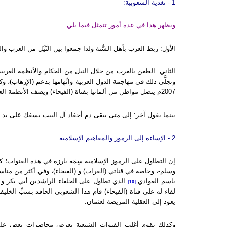
1 - تغذية الشعوبية:
ويظهر هذا في عدة أمور تتمثل فيما يلي:
الأول: ربط العرب بأهل السُّنة ولذا جمعوا بين النَّيْل من العرب والن
الثاني: الطعن بالعرب من خلال النيل من الحكام والأنظمة العرب
2007م يتصل مواطن من ألمانيا بقناة (الفيحاء) ويصف الأنظمة العربية بأنهم: خلفاء الأمويين النواصب من أعداء آل البيت الأطهار.
بينما يقول آخر: إلى متى يبقى دم أحفاد آل البيت يسفك على يد أحف
2 - الإساءة إلى الرموز والمفاهيم الإسلامية:
إن التطاول على الرموز الإسلامية سِمَة بارزة في هذه القنوات؛ ك
وسلم-، وخاصة في قناتي (الفرات) و (الفيحاء)، وفي أكثر من منا
باسم العوادي
الذي تطاول على الخلفاء الراشدين أبي بكر و ع
[10]
لقاء له على قناة (الفيحاء) قام هذا الشعوبي الحاقد بسبِّ الخل
يعود إلى العقلية المريضة لعثمان.
وكذلك تقوم أغلب القنوات الشيعية بعرض محاضرات بعض علمائ