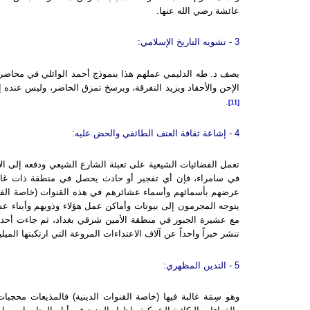
عائشة رضي الله عنها.
3 - تشويه التاريخ الإسلامي:
يصف د. طه الدليمي عملهم هذا بنموذج أحمد الوائلي في محاضراته
الإحن والأحقاد ويزيد التفرقة، ويرسخ تمزق الحاضر، وليس عنده إ
.
[11]
4 - إشاعة ثقافة العنف الطائفي والحض عليه:
تعمل الفضائيات الشيعية على تعبئة الشارع الشيعي ودفعه إلى الا
في سامراء، فإن أي تفجير أو حادث يحصل في منطقة ذات غالبي
عرضهم بأسمائهم وأسماء عشائرهم في هذه القنوات (خاصة الفرات
يتوجه المجرمون إلى بيوتات وأماكن عمل هؤلاء وذويهم وأبناء عش
مع عشيرة الجبور في منطقة الأمين شرقي بغداد، ثم جاءت أح
تنشر خبراً واحداً عن آلاف الاعتداءات المروعة التي ارتكبتها الم
5 - التدين المظهري:
وهو سِمَة غالبة فيها (خاصة القنوات الدينية) فالمذيعات محجب