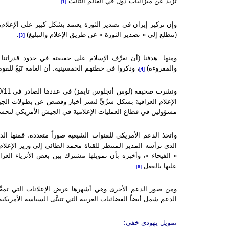
تزيد عن ميزانيات دول في العالم الثالث
.
[1]
وإن تركيز إيران في تصدير الثورة يعتمد بشكل كبير على الإعلام، 
(نتطلع إلى « تصدير الثورة » عن طريق الإعلام والتبليغ)
.
[3]
ومنها: هدفنا (أن نعرِّف الإسلام على حقيقته في حدود قدراتنا
والمقروءة)
، وذكروا في خطتهم الخمسينية: أن العامة تَبَعٌ للقو
[4]
الإعلام العراقية بشكل سرِّيٍّ لنشر أخبار وقصص عن بطولات الجيش
مسؤولين في قطاع العمليات الإعلامية في الجيش الأمريكي لتحسي
واتخذ الدعم الأمريكي للقنوات الشيعية صوراً متعددة، فمنها الد
الذي ترأسه المدير المنتظر للقناة محمد الطائي إلى وزير الإعلا
« الفيحاء »، وأخبره بأن تمويلها مشترك بين بعض الأثرياء الع
عليها بالفعل
.
[6]
ومن صور الدعم الأخرى وهي أشهرها عرض الإعلانات التي تمجِّد 
الدعم شمل أيضاً الفضائيات العربية التي تتبنَّى السياسة الأمريكية
تمويل يهودي خفي: