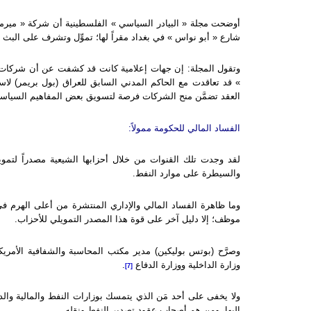
أوضحت مجلة « البيادر السياسي » الفلسطينية أن شركة « ميرمي
شارع « أبو نواس » في بغداد مقراً لها؛ تموِّل وتشرف على البث ال
وتقول المجلة: إن جهات إعلامية كانت قد كشفت عن أن شركات إع
العقد تضمَّن منح الشركات فرصة لتسويق بعض المفاهيم السياسية
الفساد المالي للحكومة ممولاً:
لقد وجدت تلك القنوات من خلال أحزابها الشيعية مصدراً لتموي
والسيطرة على موارد النفط.
وما ظاهرة الفساد المالي والإداري المنتشرة من أعلى الهرم في 
موظف؛ إلا دليل آخر على قوة هذا المصدر التمويلي للأحزاب.
وصرَّح (بوتس بوليكين) مدير مكتب المحاسبة والشفافية الأمريكي
وزارة الداخلية ووزارة الدفاع
.
[7]
ولا يخفى على أحد مَن الذي يتمسك بوزارات النفط والمالية والدا
إليها، ومن هم أصحاب عقود تصدير النفط ونقله.