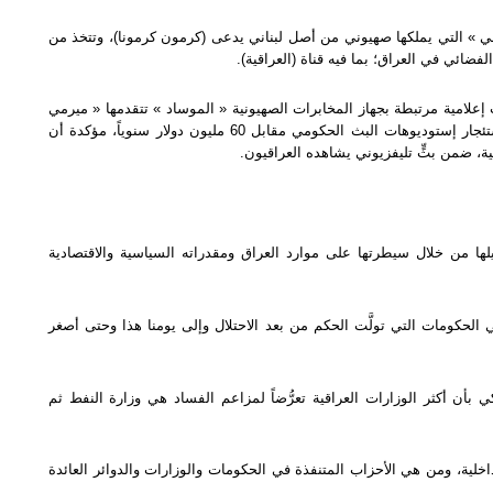
 » التي يملكها صهيوني من أصل لبناني يدعى (كرمون كرمونا)، وتتخذ من
فضائي في العراق؛ بما فيه قناة (العراقية).
لامية مرتبطة بجهاز المخابرات الصهيونية « الموساد » تتقدمها « ميرمي
» قد تعاقدت مع الحاكم المدني السابق للعراق (بول بريمر) لاستئجار إستوديوهات البث الحكومي مقابل 60 مليون دولار سنوياً، مؤكدة أن
، ضمن بثٍّ تليفزيوني يشاهده العراقيون.
لها من خلال سيطرتها على موارد العراق ومقدراته السياسية والاقتصادية
الحكومات التي تولَّت الحكم من بعد الاحتلال وإلى يومنا هذا وحتى أصغر
 بأن أكثر الوزارات العراقية تعرُّضاً لمزاعم الفساد هي وزارة النفط ثم
خلية، ومن هي الأحزاب المتنفذة في الحكومات والوزارات والدوائر العائدة