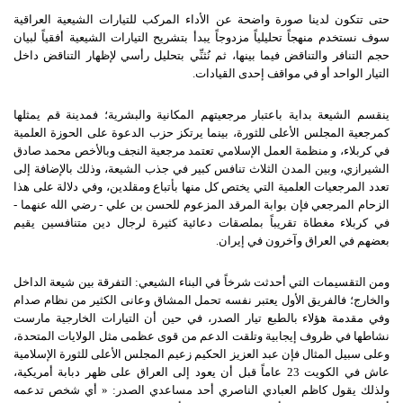
حتى تتكون لدينا صورة واضحة عن الأداء المركب للتيارات الشيعية العراقية
سوف نستخدم منهجاً تحليلياً مزدوجاً يبدأ بتشريح التيارات الشيعية أفقياً لبيان
حجم التنافر والتناقض فيما بينها، ثم نُثنِّي بتحليل رأسي لإظهار التناقض داخل
التيار الواحد أو في مواقف إحدى القيادات.
ينقسم الشيعة بداية باعتبار مرجعيتهم المكانية والبشرية؛ فمدينة قم يمثلها
كمرجعية المجلس الأعلى للثورة، بينما يرتكز حزب الدعوة على الحوزة العلمية
في كربلاء، و منظمة العمل الإسلامي تعتمد مرجعية النجف وبالأخص محمد صادق
الشيرازي، وبين المدن الثلاث تنافس كبير في جذب الشيعة، وذلك بالإضافة إلى
تعدد المرجعيات العلمية التي يختص كل منها بأتباع ومقلدين، وفي دلالة على هذا
الزحام المرجعي فإن بوابة المرقد المزعوم للحسن بن علي - رضي الله عنهما -
في كربلاء مغطاة تقريباً بملصقات دعائية كثيرة لرجال دين متنافسين يقيم
بعضهم في العراق وآخرون في إيران.
ومن التقسيمات التي أحدثت شرخاً في البناء الشيعي: التفرقة بين شيعة الداخل
والخارج؛ فالفريق الأول يعتبر نفسه تحمل المشاق وعانى الكثير من نظام صدام
وفي مقدمة هؤلاء بالطبع تيار الصدر، في حين أن التيارات الخارجية مارست
نشاطها في ظروف إيجابية وتلقت الدعم من قوى عظمى مثل الولايات المتحدة،
وعلى سبيل المثال فإن عبد العزيز الحكيم زعيم المجلس الأعلى للثورة الإسلامية
عاش في الكويت 23 عاماً قبل أن يعود إلى العراق على ظهر دبابة أمريكية،
ولذلك يقول كاظم العبادي الناصري أحد مساعدي الصدر: « أي شخص تدعمه