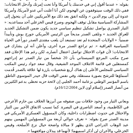
بقوله: « عندما أقول إني في خدمتك يا أمريكا وأنا تحت إمرتك وأدخل الانتخابات؛
ففي ذلك الوقت سيتوقفون عن الهجوم، لكن أنا أعلنت أني عدو لأمريكا، وأمريكا
عدوة لي إلى يوم الدين ». ولكنه اتفق بعد ذلك مع الأمريكيين على أن يتحول إلى
المشاركة السياسية مقابل توقف الهجوم، وصرح قيس الخزعلي أحد مساعديه: «
التيار الصدري يواصل تشكيل تنظيم سياسي جديد يكون ضمن التشكيل الجديد
للعراق الجديد » وتلقى الصدر مديحاً من الرئيس الأمريكي جورج بوش وتأييداً
ضمنياً: « الولايات المتحدة لم تعد تستبعد أن يلعب مقتدى الصدر دوراً في الحياة
السياسية العراقية ». ثم تراجع الصدر مرة أخرى، وأعلن أنه لن يشارك في
الانتخابات؛ لأن قوات الاحتلال تواصل اعتقال أنصاره، لكن رغم هذا الإعلان فقد
صرح مكتب المرجع السيستاني بأن 20 شخصاً من تيار الصدر تم إدراجهم
كمستقلين في قائمة الائتلاف الموحد الشيعية، وقال سعد جواد رئيس المكتب
السياسي للمجلس الأعلى إن هناك أربع شخصيات بارزة لها علاقة بالصدر قُدمت
أسماؤها للترشح بصورة مستقلة، وفي نفس الوقت قال حيدر الموسوي الناطق
باسم المؤتمر الوطني بزعامة أحمد الجلبي إن لائحة حزبه تحظى بدعم الكثيرين
من أنصار الصدر (إسلام أون لاين 16/12/2004م).
ويعاني التيار من وجود خلافات بين صفوفه من أبرزها الخلاف بين حازم الأعرجي
في الكاظمية، و أسعد الناصري في البصرة. كما تسبب الاتفاق الأخير بين التيار
والاحتلال في حدوث اضطرابات داخلية، وكان المسؤول العسكري الأمريكي في
مدينة الصدر صرح بقوله: « نعرف حوالي أربعة من المسؤولين المهمين بينهم
عبد الوهاب الدراجي الذي يظهر لا مبالاة واضحة حيال نزع الأسلحة، وقيس
الخزعلي، والآخران لن أذكر اسميهما؛ لأنهما قد يبدلان مواقفهما ».