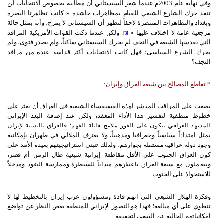
وفي نهاية عام 2003م عندما شعر السيستاني أن مطالبه بخصوص الانتخابات لن
تنفذ حرك الشارع الشيعي للقيام بمظاهرات حاشدة « كانت تظاهرتا البصرة
وبغداد والتظاهرات المنتظرة لاحقاً لتظهر أن السيستاني لا يمزح، وأنه بمثل حالة
مرجعية عامة لا اختلاف عليها »
. ولكن عندما دكت القوات الأمريكية المراقد
[3]
التي يقدسها الشيعة في النجف لم يحرك السيستاني ساكناً، ولم يصدر فتوى، ولم
يحرك الشارع السياسي؛ فهل كانت الانتخابات أكثر قداسة عنده من مراقد
النجف؟
*
تقاطع
المصالح
بين
شيعة
العراق
وإيران
:
يصعب على المراقب المباشر لهذه الفسيفساء الشيعية في العراق أن يعثر على
خطوط منطقية لتفسير هذا الأداء المعقد، ولكن عند إضافة البعد الإيراني
للمشهد العراقي تتكون على الفور ملامح قابلة للفهم؛ فالعراق بالنسبة لإيران
يمثل امتداداً سياسياً وجغرافيا ومذهبياً، ولا يعترف الملالي في طهران بإمكانية
وجود دولة عراقية مستقلة بجوارهم، ولذلك تنبني استراتيجيتهم بعيدة الأمد على
كون العراق الجنوب على الأقل مقاطعة إيرانية شيعية طال الزمن أم قصر،
ويتعاملون مع شيعة العراق باعتبارهم ميداناً للسيطرة وممارسة النفوذ ومدخلاً
للاستحواذ على الجنوب.
وفكرة الهلال الشيعي التي اتهم قادة ومسؤولون عرب إيران بالتخطيط لها لا
تنطوي على أي مبالغة؛ فهذا هو التصور الإيراني للمنطقة بغض النظر عن تواضع
إمكانياتهم الحالية عن السعي لتحقيقه.