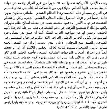
وجدت الإدارة الأمريكية نفسها بعد 20 شهراً من غزو العراق واقعة في دوامة
شيعية يصعب عليها التخلص منها؛ فهي من ناحية تخطط لتأسيس نظام علماني
في العراق يسيطر عليه الشيعة، وهذا النظام الشيعي العلماني سيكون بدوره
عاملاً رئيساً في زعزعة استقرار نظام الملالي الشيعي الديني، ولكن واشنطن
اكتشفت في نهاية الأمر أن دعمها للشيعة يصب في مجمله لصالح نظام طهران،
ولكنها مع ذلك لا تستطيع التوقف عن دعم الشيعة في هذه المرحلة الحرجة؛ لأنهم
الحليف الرئيس لها في مواجهة العرب السنَّة؛ كما أن فيلق بدر يشكل قوة
أساسية في تكوين الحرس الوطني العراقي الذي شارك في قتال المسلمين في
الفلوجة، والفيلق يتبع المجلس الأعلى الذي أسسته إيران في المنفى لجمع
شتات الرموز الشيعية وسلمت قيادته لعائلة الحكيم. واللافت أن إيران نجحت
أيضاً في اختراق أصحاب التوجهات العلمانية الشيعة؛ فأحمد الجلبي الذي كان
فرس رهان الإدارة الأمريكية تبين أنه عميل مزدوج قدم خدمات جليلة لنظام
طهران، ورغم انقلاب إدارة بوش عليه فإنه ظل متماسكاً، وعاد ليحشر نفسه في
زمرة السيستاني الذي ضمه إلى القائمة الشيعية الموحدة التي تضم 228 مرشحاً
ليكون من أبرز عشرة مرشحين فيها، وبذلك يصبح لدى القائمة الموحدة ثلاثة
أسماء صالحة لتولي رئاسة الحكومة: الحكيم، الشهرستاني، الجلبي، وربما يرفع
من أسهم الجلبي أن أعداءه في الإدارة الأمريكية قد تم إبعادهم وفي مقدمتهم
جورج تينت مدير السي آي إيه، وبقي حلفاؤه - المحافظون الجدد - في مناصبهم
وأبرزهم بول وولفويتز، وهناك احتمال أن تتولى دانيال بلتيكا نائبة رئيس المركز
الأمريكي للأعمال وأكبر مناصري الجلبي، منصب مساعدة وزير الخارجية لشؤون
الشرق الأوسط خلفاً لوليام بيرنز، ولكن وزيرة الخارجية الجديدة كوندوليزا رايس
تعارض تعيينها (القدس، 16/12/ 2004م).