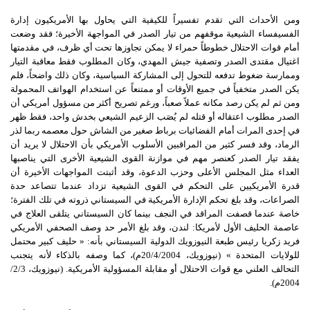
ومن الأحداث التي تقدم تفسيراً للكيفية التي يحاول بها الأمريكيون إدارة
الفسيفساء الشيعية موقفهم من تيار الصدر في المواجهة الأخيرة؛ فقد وضعت
أمام قوات الاحتلال خطوطاً حمراء لا يمكن تجاوزها تحت أي ظرف، في مقدمتها
اغتيال مقتدى الصدر وتصفية جيش المهدي، وكان المطلوب فقط معاقبة التيار
وممارسة ضغوط تدفعه للتحول إلى المشاركة السياسية، وكان ذلك واضحاً، فلم
يكن الصدر متخفياً في جميع الأوقات أو ممتنعاً عن استخدام الهواتف المحمولة
ومن ثم لم يكن رصد مكانه عملاً صعباً، ورغم تصريح أكثر من مسؤول أمريكي أن
الصدر مطلوب اعتقاله أو قتله لم يُصَب الزعيم الشيعي بخدش واحد، فقط ظهر
في إحدى المرات أمام الفضائيات برباط صغير من الشاش حول معصمه ربما لذر
الرماد، وقد فسر كثير من المراقبين الأسلوب الأمريكي بأن الاحتلال لا يريد أن
يفقد تيار الصدر كعنصر مهم في موازنة القوى الشيعية الأخرى التي يناصبها
العداء مثل المجلس الأعلى وحزب الدعوة، وقد أثبتت المواجهات الأخيرة أن
قدرة الأمريكيين على التحكم في القوى الشيعية تزداد عندما تتصاعد حدة
الصراعات، وقد بلغ تحكم الإدارة الأمريكية في السيستاني ذروته في تلك الفترة؛
خاصة عندما قصفت المراقد في النجف بينما كان السيستاني يتلقى العلاج في
عاصمة الحليف الأول لأمريكا: لندن، وقد بلغ الأمر حد وصف الصحفي الأمريكي
فريد زكريا رئيس طبعة النيوزويك الدولية السيستاني بأنه: « حليف كبير محتمل
للولايات المتحدة » (نيوزويك، 20/4/2004م)، كما وصفه بالذكاء لأنه يتجنب
التحالف العلني مع قوات الاحتلال أو مقابلة المسؤولية الأمريكية. (نيوزويك، 2/3/
2004م).