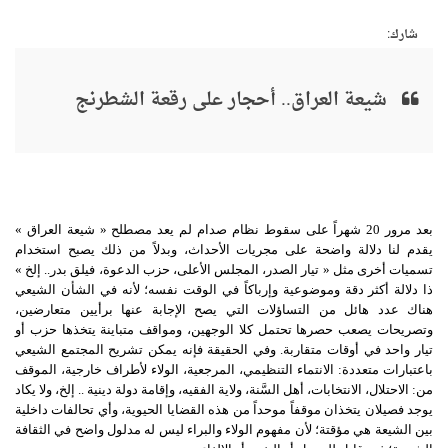
شارك:
شيعة العراق.. أحجار على رقعة الشطرنج
بعد مرور 20 شهراً على سقوط نظام صدام لم يعد مصطلح « شيعة العراق »
يقدم لنا دلالة واضحة على مجريات الأحداث، وبدلاً من ذلك يصبح استخدام
تسميات أخرى مثل « تيار الصدر، المجلس الأعلى، حزب الدعوة، فيلق بدر.. إلخ »
ذا دلالة أكثر دقة وموضوعية وإرباكاً في الوقت نفسه؛ لأنه في الشأن الشيعي
هناك عدد هائل من التساؤلات التي يصح الإجابة عنها برأيين متعارضين،
وتصريحات يصعب حصرها تحتمل كلا الوجهين، ومواقف متباينة يتخذها حزب أو
تيار واحد في أوقات متقاربة. وفي الحقيقة فإنه يمكن تشريح المجتمع الشيعي
باعتبارات متعددة: الانتماء التنظيمي، المرجعية، الولاء لأطراف خارجية، الموقف
من: الاحتلال، الانتخابات، أهل السَّنة، ولاية الفقيه، وإقامة دولة دينية .. إلخ، ولا يكاد
يوجد فصيلان يتخذان موقفاً موحداً من هذه القضايا الحيوية، وأي تحالفات داخلية
بين الشيعة هي مؤقتة؛ لأن مفهوم الولاء والبراء ليس له مدلول واضح في الثقافة