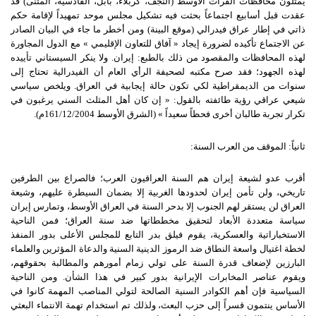
يمثلون محافظات الفرات الأوسط (النجف، كربلاء، بابل، القادسية، المثنى) قد
عقدت قبل أسابيع اجتماعاً بحثت فيه تشكيل مجلس موحد تمهيداً لإقامة حكم
ذاتي في إطار عراق فيدرالي (موقع البينة) ومن أخطر ما جاء في البيان الصادر
عن الاجتماع تأكيده لضرورة إيجاد « آفاق للتعاون الإقليمي » مع الدول المجاورة
لهذه المحافظات والمقصود من ذلك بالطبع: إيران. ولا ينكر السيستاني تأييده
لهذه الجهود؛ فقد صرح مكتبه لصحيفة الرأي العام أن الفيدرالية تحتاج إلى
سنوات من الديمقراطية لكي تكون حالة إيجابية في العراق. ويلخص سياسي
شيعي عراقي رؤية طائفته بالقول: « إن كان أهل المثلث السني يرغبون في
تكرار تجربة طالبان أخرى فحظاً سعيداً » (الشرق الأوسط 161/12/2004م).
ثانياً
:
الموقف
من
العرب
السنة
:
أقرب عدو لشيعة إيران هم السنة العراقيون العرب؛ فالصراع بين الطرفين
تاريخي، ولن تأمن إيران لحدودها الغربية إلا بضمان السيطرة عليهم، وشيعة
العراق لن يستقر لهم الجنوب إلا بدحر السنة في العراق الأوسط، وتمارس إيران
سياسة متعددة الأبعاد لتحقيق مخططاتها ضد سنة العراق؛ فمن الناحية
الاستخباراتية والعسكرية، يقوم فيلق بدر التابع للمجلس الأعلى بدور المنفذ
لخطة اغتيال واسعة النطاق ضد الرموز الدينية السنية والدعاة المؤثرين والعلماء
البارزين لإضعاف قدرة السنة على تولي زمام أمورهم والمطالبة بحقوقهم،
ويقوم عناصر المخابرات الإيرانية بدور كبير في هذا الشأن. ومن الناحية
السياسية فإن أهم الكوادر السنية الصالحة لتولي المناصب المهمة كانوا في
الأساس ينتمون قسراً إلى حزب البعث، ولذلك تم استخدام تهمة الانتماء البعثي