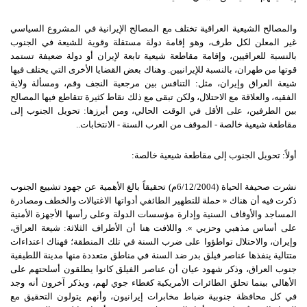
والمصالح الشيعية العراقية تختلف مع المصالح الإيرانية في المشروع السياسي
غير المعلن لكل طرف، وهو إقامة دولة مستقلة وقوية للشيعة في الجنوب
بالنسبة للعراقيين، وإقامة مقاطعة شيعية تابعة لإيران أو دولة ضعيفة تستمد
قوتها من طهران، بالنسبة للإيرانيين. وهناك بعض القضايا الأخرى التي يختلف فيها
شيعة العراق وإيران، مثل: التنافس بين مرجعية النجف وقم، ومسألة ولاية
الفقيه، والعلاقة مع الاحتلال، ولكن تبقى مع ذلك نقاط كثيرة تتقاطع فيها المصالح
بين الطرفين، على الأقل في الوقت الحالي، ومن أبرزها: تحويل الجنوب إلى
مقاطعة شيعية خالصة - الموقف من العرب السنة - الانتخابات..
أولاً
:
تحويل
الجنوب
إلى
مقاطعة
شيعية
خالصة
:
نشرت صحيفة الحياة (6/12/2004م) تحقيقاً بالغ الأهمية عن جهود تشييع الجنوب
ذكرت فيه أن هناك « حملة للتطهير الطائفي أدواتها الاغتيالات والخطف ومصادرة
المساجد والأوقاف السنية وإدارة مؤسسات الدولة وعلى رأسها الأجهزة الأمنية
على أساس مذهبي وحزبي ». واللافت هنا أن الأطراف الثلاثة: شيعة العراق،
وإيران، والاحتلال تواطؤوا على ضرب السنة في تلك المنطقة؛ فهناك اعتداءات
متتالية ينفذها عناصر فيلق بدر ضد السنة في مناطق متعددة منها مدينة اللطيفية
جنوب العراق، وذكر شهود عيان أن عناصر الفيلق كانوا يطلقون أسلحتهم على
الأهالي بينما تحلق الطائرات الأمريكية كغطاء جوي لهم، ويذكر آخرون أنه وجد
في كل محافظة جنوبية ضباط مخابرات إيرانيون، وأنهم يتولون التحقيق مع