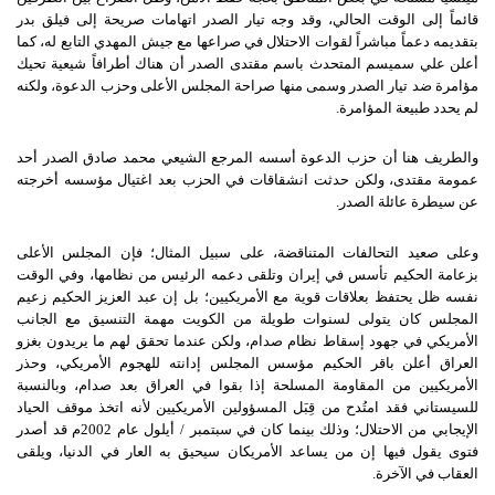
قائماً إلى الوقت الحالي، وقد وجه تيار الصدر اتهامات صريحة إلى فيلق بدر
بتقديمه دعماً مباشراً لقوات الاحتلال في صراعها مع جيش المهدي التابع له، كما
أعلن علي سميسم المتحدث باسم مقتدى الصدر أن هناك أطرافاً شيعية تحيك
مؤامرة ضد تيار الصدر وسمى منها صراحة المجلس الأعلى وحزب الدعوة، ولكنه
لم يحدد طبيعة المؤامرة.
والطريف هنا أن حزب الدعوة أسسه المرجع الشيعي محمد صادق الصدر أحد
عمومة مقتدى، ولكن حدثت انشقاقات في الحزب بعد اغتيال مؤسسه أخرجته
عن سيطرة عائلة الصدر.
وعلى صعيد التحالفات المتناقضة، على سبيل المثال؛ فإن المجلس الأعلى
بزعامة الحكيم تأسس في إيران وتلقى دعمه الرئيس من نظامها، وفي الوقت
نفسه ظل يحتفظ بعلاقات قوية مع الأمريكيين؛ بل إن عبد العزيز الحكيم زعيم
المجلس كان يتولى لسنوات طويلة من الكويت مهمة التنسيق مع الجانب
الأمريكي في جهود إسقاط نظام صدام، ولكن عندما تحقق لهم ما يريدون بغزو
العراق أعلن باقر الحكيم مؤسس المجلس إدانته للهجوم الأمريكي، وحذر
الأمريكيين من المقاومة المسلحة إذا بقوا في العراق بعد صدام، وبالنسبة
للسيستاني فقد امتُدح من قِبَل المسؤولين الأمريكيين لأنه اتخذ موقف الحياد
الإيجابي من الاحتلال؛ وذلك بينما كان في سبتمبر / أيلول عام 2002م قد أصدر
فتوى يقول فيها إن من يساعد الأمريكان سيحيق به العار في الدنيا، ويلقى
العقاب في الآخرة.