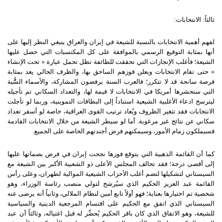
ثالثاً
:
الانتخابات
:
لفهم أهمية الانتخابات بالنسبة للشيعة في إيران والعراق ينبغي النظر إليها على
أنها بمثابة التوقيع الرسمي بالموافقة على كل المكتسبات التي حصل عليها
الشيعة؛ فأغلب الإنجازات التي تحققت للطائفة تظل تحمل عبارة « تحت الإنشاء
» حتى تقام الانتخابات ويعلن فوزهم الساحق بها، والظرف الحالي يعد بمثابة
فرصة سانحة قد لا تتكرر؛ فالعرب السنة يرفضون المشاركة، والأسماء السُُّية
التي ستحشرها أمريكا في الانتخابات لا قيمة لها، والتعداد السكاني تم تأجيله
ليترسخ ادعاء الأغلبية الشيعية استناداً إلى البطاقات التموينية، وربما لو تأجلت
الانتخابات فقد تتغير الظروف ويُعاد ترتيب القوى العراقية، خاصة لو أسفر تعداد
سكاني عن نتائج غير مرغوبة. أما لو سيطر الشيعة من خلال الانتخابات القادمة
فسيملكون زمام الأمور، وسيمكنهم فرض أجندتهم الخاصة على الجميع.
كما أن القائمة الذهبية التي يتوقع فوزها نجحت إيران في فرض بصماتها عليها
إلى أقصى درجة؛ فقد تحالف المجلس الأعلى ذو الشعبية الأكبر بين الشيعة مع
السيستاني لتشكيلها لتضم أغلب الأحزاب الشيعية الموالية لطهران، وعلى رأس
القائمة عبد العزيز الحكيم الذي سيُرشح لتولي منصب رئاسة الوزراء، وهو
شخصية تم اختيارها بعناية؛ فهو أولاً تابع أمين لنظام الملالي، وثانياً أنه يرضى عنه
السيستاني الذي اتفق مع الحكيم على اقتسام المرجعية الدينية والسياسية
للشيعة، وهو الاتفاق الذي كان باقر الحكيم يُحضِّر له قبل اغتياله، وثالثاً أن عبد