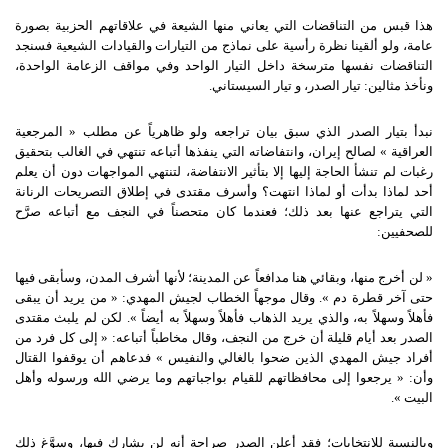
هذا قبس من التناقضات التي يعاني منها الشيعة في علاقاتهم الحزبية بصورة
عامة، ولو ألقينا نظرة رأسية على نماذج من التيارات والقيادات الشيعية فسنجد
التناقضات نفسها مترسخة داخل التيار الواحد وفي مواقف الزعامة الواحدة،
ونأخذ مثالين: تيار الصدر، و تيار السيستاني.
نبدأ بتيار الصدر الذي سبق بيان تراجعه ولو ظاهرياً عن مطلب « المرجعية
العراقية » لصالح إيران، وانتفاضاته التي ينفذها أتباعه تنتهي في الغالب بتحقيق
رغبات لم تنشأ الحاجة إليها إلا بتأثير الانتفاضة، لتنتهي المواجهات دون أن يعلم
أحد لماذا بدأت أو لماذا انتهت؟ وأسرف مقتدى في إطلاق التصريحات الرنانة
التي يتراجع عنها بعد ذلك؛ فعندما كان متحصناً في النجف مع أتباعه صرَّح
للصحفيين:
« لن أخرج منها، وبقائي هنا مدافعاً عن المدينة؛ لأنها أشرف المدن، وسأبقى فيها
حتى آخر قطرة دم ». وقال موجهاً الخطاب لجيش المهدي: « من يريد أن يبقى
فأهلاً وسهلاً به، والذي يريد الذهاب فأهلاً وسهلاً به أيضاً ». لكن لم يلبث مقتدى
الصدر بعد أيام قليلة أن خرج من النجف، وقال مخاطباً أتباعه: « إلى كل فرد من
أفراد جيش المهدي الذين ضحوا بالغالي والنفيس » فدعاهم أن يوقفوا القتال
وأن: « يرجعوا إلى محافظاتهم للقيام بواجباتهم وما يرضي الله ورسوله وأهل
البيت ».
وبالنسبة للانتخابات؛ فقد أعلن الصدر صراحة أنه لن يشارك فيها، وسوَّغ ذلك