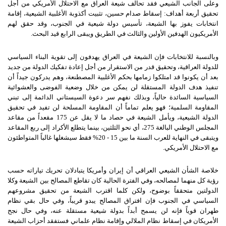
وعلى الجانب الشيعي فقد تحالف شيعة العراق مع الاحتلال الأمريكي من أجل
تحقيق أربعة أهداف: إسقاط صدام حسين، تثبيت أكذوبة الأغلبية الشيعية، إقامة
انتخابات يفوز بها الشيعة، تأسيس دولة شيعية في الجنوب، وقد حقق لهم
الأمريكيون الهدفين الأولين والثالث في الطريق ويبقى الرابع قيد البحث.
وبالنسبة للانتخابات فإن الشيعة في العراق يهدفون إلى تقوية البناء السياسي
للدولة العراقية، وتحقيق قدر من الاستقرار من أجل إعادة تفكيك الدولة من جديد
بعد أن يكونوا قد امتلكوا زمامها بحكم الأغلبية المصطنعة، وهم يدركون جيداً أن
تنفيذ هدف الدولة المستقلة لن يمكن من خلال وضعية الفوضى والعشوائية
السياسية السائدة حالياً، وبذلك نفهم سر دعوة السيستاني الدائمة إلى تبني
المقاومة السلمية؛ فهو يعلم تماماً أن المقاومة المسلحة لن تفيد في تحقيق
الدولة الشيعية، ويأمل الشيعة في حصاد ما لا يقل عن 175 مقعداً من مقاعد
المجلس الوطني البالغة 275، أي نحو الثلثين، بينما يتطلع الأكراد إلى ربع المقاعد
ويتبقى في النهاية للعرب السنة ما بين 15 - 20% فقط سيشغلها غالباً المتواطئون
مع الاحتلال الأمريكي.
خلاصة الشأن الشيعي العراقي أن إيران وأمريكا يتبادلان تحريك تياراته حسب
رؤية كل منهما لمصالحه، وفي الفترة الحالية كان تقاطع المصالح بين الشيعة وكلا
الدولتين متحققاً بوضوح، ولكن كلما اقترب الشيعة من تحقيق مشروعهم
السياسي في الجنوب فإن افتراق المصالح يبدو قريباً، وفي حال بقي نظام
طهران قوياً فإنه لن يسمح أبداً بدولة شيعية مستقلة عنه، وفي حال نجح
الأمريكان في إسقاط نظام الملالي وإقامة نظام علماني فستفقد أحزاب الشيعة