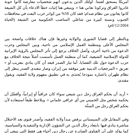
أمريكا يستحق لعنتنا.. أولئك الذين يدعون أنهم شخصيات معارضة كانوا خونة
غادروا العراق وتركونا نعاني هنا ». وينبغي هنا إثبات خطأ الادعاء بأن كل الشيعة
كانوا يعانون من نظام صدام؛ فقد كان 58% من كوادر حزب البعث في محافظات
الجنوب ونسبة كبيرة من شاغلي المناصب الحكومية من الشيعة (الحياة
6/12/2004م).
وبالنظر إلى قضايا الشورى والولاية وغيرها فإن هناك خلافات واضحة بين
المجلس الأعلى ومنظمة العمل الإسلامي من ناحية، وبين المجلس وحزب
الدعوة من ناحية أخرى، وأصل الخلاف يرجع إلى تأثر المجلس بالرؤية الإيرانية
للدولة الإسلامية الشيعية، كما أن منظمة العمل تأسست أصلاً نتيجة الخلاف مع
حزب الدعوة حول تلك القضايا، أما تيار الصدر فبعد أن كان ينادي بتعريب أو «
تعريق » المرجعيات الدينية تغير موقفه من إيران، وصار مقتدى الصدر ينظر إلى
نظام طهران باعتباره نموذجا يُحتذى به في تطبيق مفهوم ولاية الفقيه، ويقول
مقتدى:
« أريد أن يحكم العراق رجل دين شيعي سواء كان عراقياً أو إيرانياً، وأفضّل أن
يحكمه شخص مثل الخميني من أي عراقي علماني ». ويلاحظ طبعاً استبعاده لأن
يحكم العراق رجل من السنَّة.
وفي المقابل فإن السيستاني يرفض مبدأ ولاية الفقيه، وأصدر فتوى بعد الاحتلال
مباشرة ينادي فيها بابتعاد رجال الدين عن الشؤون الإدارية والتنفيذية والسياسية،
كما يؤكد على أن الفتاوى الصادرة عن رجال دين أحياء هي فقط التي ينبغي أن