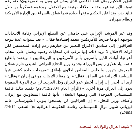
العزيز الحكيم يمثل الحد الأقصى الذي يمكن أن يقبل به الأمريكيون؛ لأنه رغم
تبعيته الإيرانية فهو يحتفظ بعلاقات وثيقة مع الاحتلال، ويدعمه عسكرياً من خلال
فيلق بدر، وقد أعلن الحكيم مؤخراً حياده فيما يتعلق بالصراع بين الإدارة الأمريكية
ونظام طهران.
وقد عبر المرشد الإيراني علي خامنئي عن التطلع الإيراني لإقامة الانتخابات
بتوجيهه اتهاماً صريحاً للأمريكيين بتعمد إفسادها فقال: « بعد سنوات عدة يتوجه
العراقيون إلى صناديق الاقتراع للتعبير عن خيارهم رغم إرادة المتعسفين لكن
قوات الاحتلال لا تريد ذلك، إنها ترغب في انتخابات وهمية وتعمل على انتخاب
أعوانها، أولئك الذين يأتمرون بأمر الأمريكيين و البريطانيين » ويقصد بالطيع
قائمة إياد علاوي رئيس الوزراء، وقد رد وزير الدفاع العراقي الشيعي حازم شعلان
المعروف بتهوره والحليف المخلص لعلاوي بإطلاق تصريحات حادة كشف فيها
السياسة الإيرانية في العراق، فقال: « إن مفتاح الإرهاب هو في إيران » وقال: «
أريد أن أحذر: إن إيران أخطر عدو للعراق وكل العرب.. لن ندع الدولة الصفوية
تعود إلى العراق مرة أخرى » (الرأي العام 20/12/2004م) يقصد بذلك قائمة
السيستاني الموحدة التي وصفها الشعلان بأنها قائمة المتعاونين مع إيران،
وأضاف وزير الدفاع: « إن العراقيين لن يسمحوا بتولي الشهرستاني عالم
فيزيائي شهير موالٍ للسيستاني رئاسة الحكومة العراقية »( الشعب 24/12/
2004م).
*
شيعة
العراق
والولايات
المتحدة
: