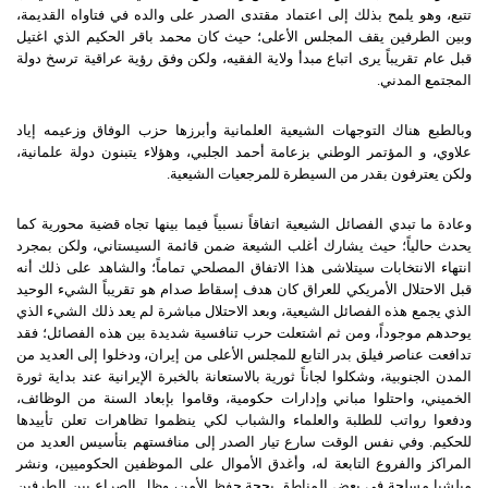
تتبع، وهو يلمح بذلك إلى اعتماد مقتدى الصدر على والده في فتاواه القديمة،
وبين الطرفين يقف المجلس الأعلى؛ حيث كان محمد باقر الحكيم الذي اغتيل
قبل عام تقريباً يرى اتباع مبدأ ولاية الفقيه، ولكن وفق رؤية عراقية ترسخ دولة
المجتمع المدني.
وبالطبع هناك التوجهات الشيعية العلمانية وأبرزها حزب الوفاق وزعيمه إياد
علاوي، و المؤتمر الوطني بزعامة أحمد الجلبي، وهؤلاء يتبنون دولة علمانية،
ولكن يعترفون بقدر من السيطرة للمرجعيات الشيعية.
وعادة ما تبدي الفصائل الشيعية اتفاقاً نسبياً فيما بينها تجاه قضية محورية كما
يحدث حالياً؛ حيث يشارك أغلب الشيعة ضمن قائمة السيستاني، ولكن بمجرد
انتهاء الانتخابات سيتلاشى هذا الاتفاق المصلحي تماماً؛ والشاهد على ذلك أنه
قبل الاحتلال الأمريكي للعراق كان هدف إسقاط صدام هو تقريباً الشيء الوحيد
الذي يجمع هذه الفصائل الشيعية، وبعد الاحتلال مباشرة لم يعد ذلك الشيء الذي
يوحدهم موجوداً، ومن ثم اشتعلت حرب تنافسية شديدة بين هذه الفصائل؛ فقد
تدافعت عناصر فيلق بدر التابع للمجلس الأعلى من إيران، ودخلوا إلى العديد من
المدن الجنوبية، وشكلوا لجاناً ثورية بالاستعانة بالخبرة الإيرانية عند بداية ثورة
الخميني، واحتلوا مباني وإدارات حكومية، وقاموا بإبعاد السنة من الوظائف،
ودفعوا رواتب للطلبة والعلماء والشباب لكي ينظموا تظاهرات تعلن تأييدها
للحكيم. وفي نفس الوقت سارع تيار الصدر إلى منافستهم بتأسيس العديد من
المراكز والفروع التابعة له، وأغدق الأموال على الموظفين الحكوميين، ونشر
ميلشيا مسلحة في بعض المناطق بحجة حفظ الأمن، وظل الصراع بين الطرفين