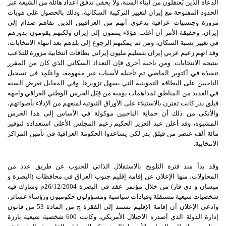
الدعاة الذين يُعتقلون من أبناء السنة، ولا يخفى تدفق أعداد هائلة من الشيعة عبر
الحدود المفتوحة مع إيران لتغيير التركيبة السكانية، وذلك بالحصول على هويات
مزورة وجنسيات عراقية بدعوى أنهم من العراقيين الذين نفاهم صدام إلى
إيران، وحقيقة الأمر أن أغلب هؤلاء ينتمون إلى إيران ولكنهم يقومون بدورهم
في تغيير نسبة السكان، ومن ثم يمكنهم الرجوع إلى بلدهم بعد انتهاء الانتخابات،
وقد اتهم زعيم عربي إيران بتسليم مليون إيراني بطاقات انتخابية مزورة للتلاعب
بنتيجة الانتخابات. ومن ناحية أخرى فإن التعداد السكاني الذي كان من المقرر
تنفيذه في أكتوبر الماضي تم تأجيله لأسباب غير مفهومة، واعتُمِد في تسجيل
الناخبين على البطاقة التموينية التي يسهل تزويرها. وفي المقابل تعرض السنة
في العديد من المناطق لمداهمات يومية من قِبَل الحرس الوطني العراقي واجهة
فيلق بدر كانت تقترن بالاستيلاء على الأوراق الثبوتية لمنعهم من الإدلاء بأصواتهم،
والأنكى من ذلك أن حماية الناخبين موكولة في الأساس إلى هذا الحرس
المشبوه، وقد أعلن عبد العزيز الحكيم زعيم المجلس الأعلى استعداده لتوفير
مائة ألف عنصر من فيلق بدر لكي يساعدوا الحكومة العراقية في تأمين المراكز
الانتخابية.
وقد بدأ منذ فترة التلويح بالاستقلال الذاتي للجنوب عن طريق عدد من
المحاولات، منها الإعلان عن إقامة إقليم جنوب العراق في محافظات (البصرة و
ميسان و ذي قار) من خلال مؤتمر عقد في البصرة 26/12/2004م وشارك فيه
شخصيات شيعية مستقلة وقيادات سياسية ومسؤولون حكوميون ورؤساء عشائر،
وادعى الإعلان أن إقامة الإقليم تستند إلى الفقرة ج من المادة 53 من قانون
إدارة الدولة الذي أصدره الاحتلال الأمريكي، وكانت 600 شخصية شيعية بارزة