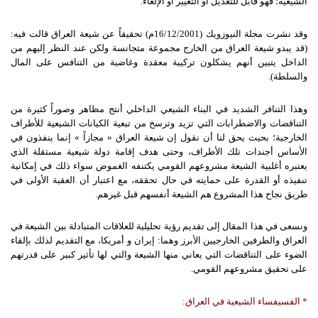
الشيعية؛ فهو قابل للتعديل أو التغيير أو الإلغاء.
وقد نشرت مجلة النيوزويك (16/12/2001م) تحقيقاً عن شيعة العراق قالت فيه:
(قد يبدو شيعة العراق من الخارج مجموعة متجانسة ولكن عند النظر إليهم من
الداخل يتبين أنهم يشكلون تركيبة معقدة وغاضبة من التنافس على المال
والسلطة).
وهذا التنافر الشديد في البناء الشيعي الداخلي أنتج مظاهر وصوراً كثيرة من
التناقضات والاضطرابات التي تزيد وترسخ من تبعية الكيانات الشيعية للأطراف
الخارجية؛ بحيث يحق لنا أن نقول إن شيعة العراق « مجازاً » إنما ينفذون في
الأساس أجندات تلك الأطراف، وحتى هدف إقامة دولة شيعية مستقلة الذي
يعتبره أغلبية الشيعة مشروعهم القومي يكتنفه الغموض سواء ذلك في إمكانية
تنفيذه أو القدرة على حمايته في حال تحققه، مع اعتبار أن العقبة الأولى في
طريق نجاح هذا المشروع هم الشيعة أنفسهم قبل غيرهم.
ونسعى في هذا المقال إلى تقديم رؤية تحليلية للعلاقات المتبادلة بين الشيعة في
العراق والطرفين الخارجيين الأبرز وهما: إيران و أمريكا، مع التقديم لذلك بإلقاء
الضوء على التناقضات التي يعاني منها الشيعة والتي لها تأثير كبير على قدرتهم
على تحقيق مشروعهم القومي.
*
الفسيفساء
الشيعية
في
العراق
: