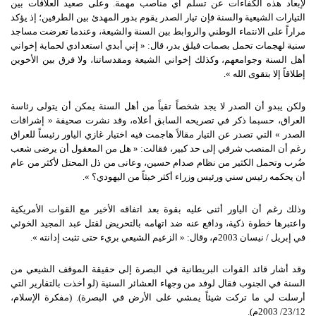
لإبعاد هذه الكفاءات عن تسلم أي مناصب مهمة. وعلى صعيد العلاقات بين
التيارات الشيعية والسنة فإن تيار الصدر يقوم بدور المهدئ بين الطرفين؛ إذ يؤكد
مراراً على الانتماء الوطني والروابط بين السنة والشيعة، وعندما تعرضت مساجد
سنية لهجمات تحمل بصمات فيلق بدر، قال: « إني أبدي استعدادي لحماية إخواني
أهل السنة وجوامعهم، وكذلك إخواني الشيعة ومقدساتنا، ولا فرق بين الأخوين
إطلاقاً إلا بتقوى الله ».
ولكن يبدو أن الصدر لا يجد شخصاً تقياً من أهل السنة يمكن أن يتولى رئاسة
العراق، حسبما ذكر في تصريحه السابق أعلاه، وقد نشرت صحيفة « إشراقات
الصدر » التي تصدر عن التيار مقالاً هاجمت فيه اختيار غازي الياور رئيساً للعراق
رغم أن المنصب شرفي إلى حد كبير، فقالت: « هل من المعقول أن يرضى شعب
ضُرب وتحمل الكثير من نظام صدام حسين، وعانى من ذل المحتل لأكثر من عام
أن يحكمه رئيس سني ورئيس وزراء أكثر خبثاً من اليهودي؟ ».
وذلك رغم أن الياور أثنى عليه بقوة بعد اتفاقه الأخير مع القوات الأمريكية
واعتبرها خطوة ذكية، ودافع عنه ضد اتهامه بالتحريض لقتل عبد المجيد الخوئي
في إبريل / نيسان 2003م، وقال: « الزعيم الشيعي بريء حتى تثبت إدانته ».
وقد أشار قائد القوات البريطانية في البصرة إلى حقيقة الموقف الشيعي من
السنة في الجنوب فقال لوفد من وجهاء العشائر السنية (لو أخذت بالتقارير التي
أرسلت لي ما تركت شيئاً يمشي على الأرض في البصرة). (مفكرة الإسلام،
23/12/ 2003م).