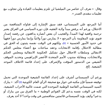
وقال: « نعرف أن عناصر من الميلشيا لن تلتزم بتعليمات القيادة ولن تتجاوب مع
تعليمات مقتدى الصدر ».
أما المرجع علي السيستاني، فقد سبق الإشارة إلى فتاواه المتناقضة من
الاحتلال، ورغم أنه يرفض مبدأ ولاية الفقيه، فإن دوره السياسي في العراق يعتبر
ترجمة واقعية لهذا المبدأ، والعجيب أن بعض أنصاره يدافعون عن رفضه إصدار
فتوى تؤيد المقاومة بأن المرجع « لا يمارس دوراً ولائياً، وإنما يمارس دوراً فقهياً
في حدود الأمور الحسبية »
، ولكنهم في الوقت نفسه يثبتون له الحق في
[1]
مطالبة الاحتلال بإقامة الانتخابات وعقد مباحثات مع أعضاء مجلس الحكم
الانتقالي وسلطات الاحتلال حول تشكيل الحكومة الانتقالية ومجلس الحكم
والانتخابات، ومقابلة مندوب الأمم المتحدة الأخضر الإبراهيمي وتحديد الموقف
الشيعي من الدستور المؤقت والإشراف على إعداد قائمة الائتلاف الموحد
الشيعية.. إلخ.
ورغم أن السيستاني أشرف على إعداد القائمة الشيعية الموحدة التي تحمل
توقيعه ضمنياً فإن مكتبه في حوار مع صحيفة الرأي العام الكويتية
أكد: « يبارك
[2]
السيد السيستاني القائمة الوطنية الموحدة التي ضمت غالبية الأحزاب الشيعية،
لكنه في الوقت نفسه يدعم كل القوائم الوطنية » ما الفرق بين من يبارك أو
يدعم؟ وكيف يؤيد السيستاني قائمتين متنافستين في وقت واحد؟ لا أحد يعرف.