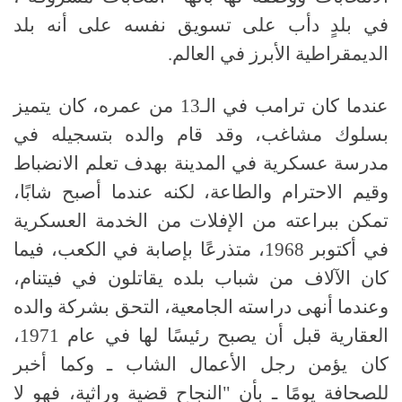
في بلدٍ دأب على تسويق نفسه على أنه بلد
الديمقراطية الأبرز في العالم.
عندما كان ترامب في الـ13 من عمره، كان يتميز
بسلوك مشاغب، وقد قام والده بتسجيله في
مدرسة عسكرية في المدينة بهدف تعلم الانضباط
وقيم الاحترام والطاعة، لكنه عندما أصبح شابًا،
تمكن ببراعته من الإفلات من الخدمة العسكرية
في أكتوبر 1968، متذرعًا بإصابة في الكعب، فيما
كان الآلاف من شباب بلده يقاتلون في فيتنام،
وعندما أنهى دراسته الجامعية، التحق بشركة والده
العقارية قبل أن يصبح رئيسًا لها في عام 1971،
كان يؤمن رجل الأعمال الشاب ـ وكما أخبر
للصحافة يومًا ـ بأن "النجاح قضية وراثية، فهو لا