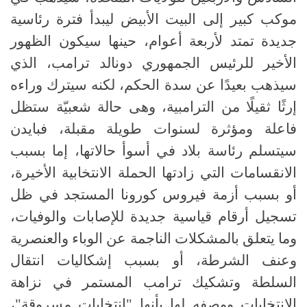
موكب كبير إلى البيت الأبيض ليبدأ فترة رئاسية
جديدة تمتد لأربعة أعوام، حينها سيكون الظهور
الأخير للرئيس الجمهوري دونالد ترامب، الذي
سيذهب بعيدًا عن سدة الحكم، لكنه سيترك وراءه
إرثًا ثقيلًا من الترامبية، وهى حالة شعبيّة ستظل
فاعلة ومؤثرة لسنوات طويلة مقبلة، فبايدن
سيتسلم رئاسة بلاد في أسوأ حالاتها، إما بسبب
الانقسامات التي زادتها الحملة الانتخابية الأخيرة،
أو بسبب أزمة فيروس كورونا المستجد في ظل
تسجيل أرقام قياسية جديدة للإصابات والوفيات،
وما يتعلق بالمشكلات الناجمة عن الوباء والعنصرية
وعنف الشرطة، أو بسبب إشكاليات انتقال
السلطة وتشكيك ترامب المستمر في نزاهة
الانتخابات ووصفه لها بأنها "انتخابات مسروقة"،