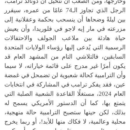
وخارجها، ومن الصعب أن نتخيل أن دونالد ترامب،
الرجل الذي تجاوز الـ74 عامًا من عمره، سيقرر
بين ليلةً وضحاها أن ينسحب بحكمة وعقلانية إلى
مزرعته في مار إيه لاجو في فلوريدا، وأن يعيش
حياة هادئة بين ملاعب الجولف والاحتفالات
الرسمية التي يُدعى إليها رؤساء الولايات المتحدة
السابقين، فالتلاشي التام من المشهد العام قد
يكون أمرًا غير مدرج على قائمة خياراته، لا سيما
وأن الترامبية كحالة شعبوية لن تضمحل في غمضة
عين، فقد يفكر ترامب في المشاركة في انتخابات
العام 2024، مستغلًا القاعدة الشعبية الصلبة التي
يتمتع بها، كما أن الدستور الأمريكي يسمح له
بذلك، لكن حينها ستصبح الترامبية حالة منهجية،
محلية وعالمية، لا فكاك منها للأبد!، أو ربما يخرج