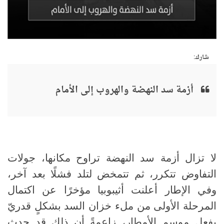
شارك:
أزمة سد النهضة والهروب إلى الأمام
لا تزال أزمة سد النهضة تراوح مكانها، جولات
التفاوض تتكرر، ثم تتمخض لتلد فشلًا بعد آخر،
وفي الإطار أعلنت أثيبوبيا مؤخرًا عن اكتمال
المرحلة الأولى من ملء خزان السد بشكلٍ قدريّ
بفعل موسم الأمطار، زاعمةً أن ذلك قد حدث