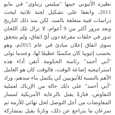
نظيره الأثيوبي حينها "ميليس زيناوي" في مايو
2011، واتفقا على تشكيل لجنة ثلاثية لبحث
دراسات فنية متعلقة بالسد، لكن منذ ذلك التاريخ
وبعد مرور أكثر من 9 أعوام، لا تزال تلك اللجان
تدور في حلقات مفرغة دون أيّ اتفاق، ولم يتحقق
سوى اتفاق إعلان مبادئ في عام 2015م، وهو
بحسب إثيوبيا كان مكسبًا عظيمًا لها، وعندما تولى
"آبي أحمد" رئاسة الحكومة أتقن أداء هذه
استراتيجية إضاعة الوقت، فالوقت كان هو العامل
الأهم بالنسبة للأثيوبيين كي يكتمل بناء سدهم، وزاد
"آبي أحمد" على ذلك حالة من الإرباك لعملية
التفاوض، فتارةً يقبل بالرعاية الأمريكية لمسار
المفاوضات من أجل التوصل لحل نهائي للأزمة ثم
سرعان ما يتراجع عن ذلك، وتارةً يقبل بمشاركة