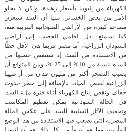
الكهرباء من إثيوبيا بأسعار زهيدة، ولكن لا يخلو
الأمر من بعض الخسائر، منها أن السد سيغرق
مساحة كبيرة من الأراضي السودانية القريبة منه،
كما سيمنع نقل الطمي الخصب إلى أراضي
السودان الزراعية، أما مصر فربما هى الأقل حظًا
من الاستفادة من السد، إذ ستنقص حصتها من
المياه بنسبة من 10% إلى 25 %، ومن المتوقع أن
يصيب التصحر أكثر من مليون فدان من أراضيها
الزراعية لنقص المياه، بالإضافة إلى خطر حدوث
جفاف ونقص إنتاج الكهرباء أثناء فترة ملء السد.
في الحالة السودانية يمكن تعظيم المكاسب
وتخفيف الآثار السلبية للسد على عكس الحالة
المصرية التي يصعب فيها الاستفادة من هذا الوضع
المأزوم، وما هو أسوأ من كل ذلك هو أن إثيوبيا