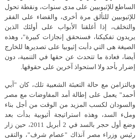
الساطع للإثيوبيين على مدى سنوات، ونقطة تحول
للإثيوبيين للتألق مرة أخرى، والقضاء على الفقر
والتخلف، إذا أغلقنا الأبواب على أولئك الذين
يريدون تفكيكنا، فسنحقق إنجازات كبيرة"، وهذه
الصيغة هى التي دأبت إثيوبيا على تصديرها للخارج
أيضا، فعادة ما تتحدث عن حقها في التنمية، دون
إضرار بأحد ولا استحواذ آخرين على حقوقها.
وبالتزامن مع حالة التعبئة الشعبية تلك، كان "آبي
أحمد" يعمل على إطالة أمد المفاوضات مع مصر
والسودان لكسب المزيد من الوقت من أجل بناء
وملء السد، وهذه استراتيجة أثيوبية بدأت بعد
وضع أول حجر بالسد في 2 أبريل 2011، حين زار
رئيس وزراء مصر آنذاك "عصام شرف"، والتقى