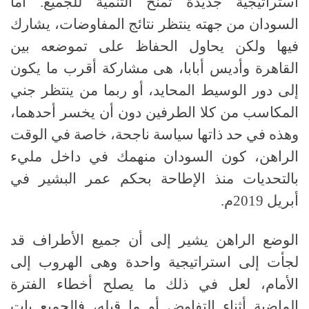
استراتيجية جديدة تمنح التنمية للجميع. أما
السودان من جهته ينتظر نتائج المفاوضات، يشارك
فيها ولكن يحاول الحفاظ على تموضعه بين
القاهرة وأديس أبابا، هى مشاركة أقرب ما يكون
إلى دور الوسيط المحايد، أو ربما من ينتظر جني
المكاسب من كلا الطرفين دون أن يخسر أحدهما،
وهذه في حد ذاتها سياسة ناجحة، خاصة في الوقت
الراهن، كون السودان منهمك في داخل مليء
بالتحديات منذ الإطاحة بحكم عمر البشير في
أبريل 2019م.
الوضع الراهن يشير إلى أن جميع الأطراف قد
لجأت إلى استراتيجية واحدة وهى الهروب إلى
الأمام، لعل في ذلك ما يصلح أخطاء الفترة
الماضية أثناء التفاوض أو ما قبله، فالجميع بات