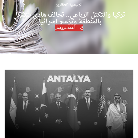
الرئيسية
تقارير
تركيا والتكتل الرباعي.. تحالف هادئ يتشكل
بالمنطقة ويزعج إسرائيل
. أحمد درويش