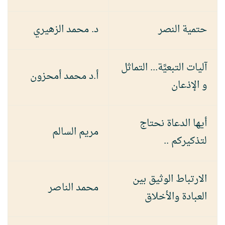
حتمية النصر
د. محمد الزهيري
آليات التبعيَّة... التماثل
أ.د محمد أمحزون
و الإذعان
أيها الدعاة نحتاج
مريم السالم
لتذكيركم ..
الارتباط الوثيق بين
محمد الناصر
العبادة والأخلاق