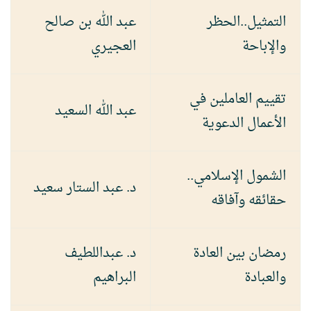
التمثيل..الحظر
عبد الله بن صالح
والإباحة
العجيري
تقييم العاملين في
عبد الله السعيد
الأعمال الدعوية
الشمول الإسلامي..
د. عبد الستار سعيد
حقائقه وآفاقه
رمضان بين العادة
د. عبداللطيف
والعبادة
البراهيم