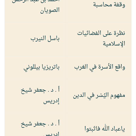
وقفة محاسبة
الصويان
نظرة على الفضائيات
باسل النيرب
الإسلامية
واقع الأسرة في الغرب
باتريزيا بيللوني
أ . د . جعفر شيخ
مفهوم اليُسْر في الدين
إدريس
أ . د . جعفر شيخ
ياعباد الله فاثبتوا
إدريس