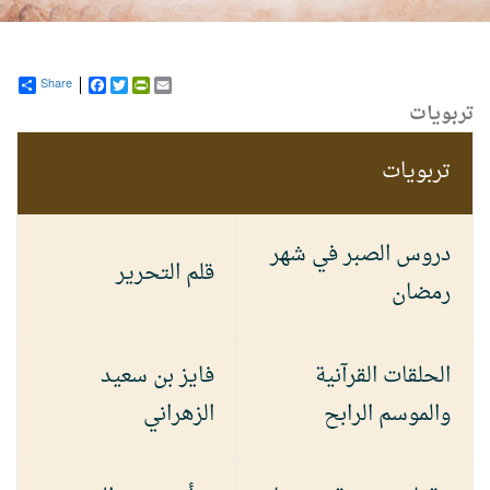
Share
Facebook
PrintFriendly
Twitter
Email
تربويات
تربويات
دروس الصبر في شهر
قلم التحرير
رمضان
الحلقات القرآنية
فايز بن سعيد
والموسم الرابح
الزهراني