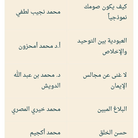
كيف يكون صومك
محمد نجيب لطفي
نموذجياً
العبودية بين التوحيد
أ.د محمد أمحزون
والإخلاص
لا غنى عن مجالس
د. محمد بن عبد الله
الإيمان
الدويش
البلاغ المبين
محمد خيري المصري
حسن الخلق
محمد أكجيم