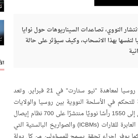
نتشار النووي، تصاعدات السيناريوهات حول نوايا
 لنفسها بهذا الانسحاب، وكيف سيؤثر على حالة
نية
ال
أعلن الرئيس الروسي فلاديمير بوتين تعليق روسيا لمعاهدة "نيو ستارت" في 21 فبراير. وتعد
للتحكم في الأسلحة النووية بين روسيا والولايات
المتحدة. تحدد المعاهدة حجم كلا الترسانتين إلى 1550 رأسًا نوويًا منتشرًا على 700 نظام إيصال
عابرة للقارات (
ICBMs
) والصواريخ البالستية التي
 كما يوفر إجراء تحقق يسمح للمسؤولين من كل دولة