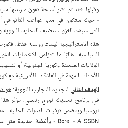
وقبلها. فقد تم نشر أسلحة تفوق سرعتها سرع
- حيث ستكون في مدى عواصم الناتو في أورو
التي سبقت الغزو. ستضيف التجارب النووية وس
هذه الاستراتيجية ليست روسية فقط. فكوريا ا
السياسية. غالبًا ما تتزامن الاختبارات الكو
الولايات المتحدة وكوريا الجنوبية، أو تنصيب
الأحداث المهمة في العلاقات الأمريكية مع كوريا
الهدف الثاني
لتجديد التجارب النووية:
هو تح
في برنامج تحديث نووي رئيسي. يؤثر هذا ا
لروسيا ويتضمن ترقيات للقدرات الحالية - مث
Borei - A SSBN
- وأنظمة جديدة مثل مرك