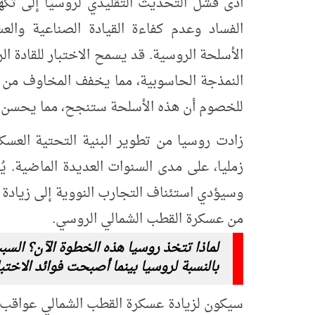
أدى فشل التحديث التقليدي لروسيا إلى تكهن
الفساد وعدم كفاءة القيادة الصناعية والع
الأسلحة الروسية. قد يسمح الاختبار للقادة 
النمذجة الحاسوبية، مما يخفف المخاوف من وج
للخصوم أن هذه الأسلحة ستنجح، مما يحسن الق
زادت روسيا من تطوير البنية التحتية العسك
زمليا، على مدى السنوات العديدة الماضية. يُن
وسيؤدي استئناف التجارب النووية إلى زيادة ق
من عسكرة القطب الشمالي الروسي.
لماذا تتخذ روسيا هذه الخطوة الآن؟
السب
بالنسبة لروسيا بينما أصبحت فوائد الاختب
سيكون لزيادة عسكرة القطب الشمالي عواقب ا