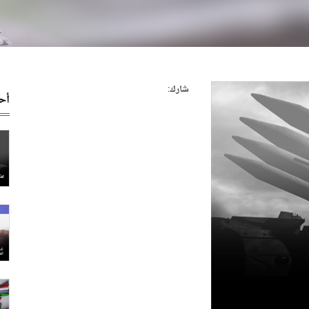
شارك:
أح